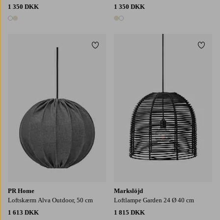
1 350 DKK
1 350 DKK
2 farver
2 farver
Tilføj til favoritter
Tilføj
PR Home
Markslöjd
Loftskærm Alva Outdoor, 50 cm
Loftlampe Garden 24 Ø 40 cm
1 613 DKK
1 815 DKK