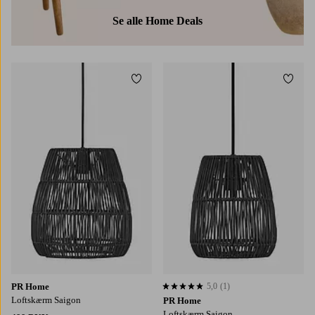
Se alle Home Deals
Tilføj til favoritter
Tilføj
PR Home
5,0
(1)
5,0 baseret på 1 bedømmelser
Loftskærm Saigon
PR Home
Loftskærm Saigon