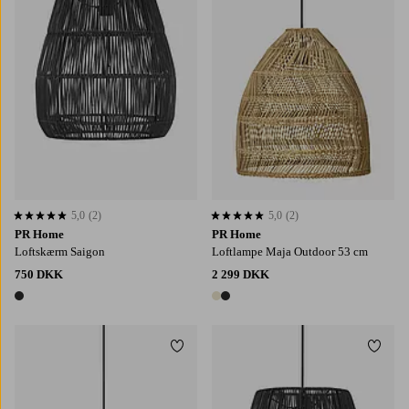
5,0
(2)
5,0
(2)
5,0 baseret på 2 bedømmelser
5,0 baseret på 2 bedømmelser
PR Home
PR Home
Loftskærm Saigon
Loftlampe Maja Outdoor 53 cm
750 DKK
2 299 DKK
1 farve
2 farver
Tilføj til favoritter
Tilføj