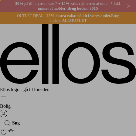
30%
på din dyreste vare*
+ 15% rabat
på resten af orden.* Inkl.
Lu
masser af møbler!
Brug koden: 3015
OUTLET DEAL -
25% ekstra rabat på alt i vores outlet.
Brug
koden:
ALLOUTLET
Ellos logo - gå til forsiden
Menu
Bolig
Billedsøgning
Søg
Gå til favoritmarkerede produkter
Gå til indkøbskurven