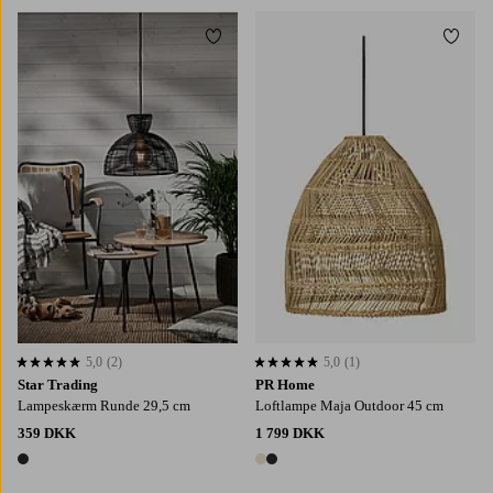
Tilføj til favoritter
Tilføj
5,0
(2)
5,0
(1)
5,0 baseret på 2 bedømmelser
5,0 baseret på 1 bedømmelser
Star Trading
PR Home
Lampeskærm Runde 29,5 cm
Loftlampe Maja Outdoor 45 cm
359 DKK
1 799 DKK
1 farve
2 farver