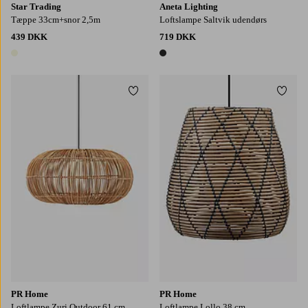
Star Trading
Aneta Lighting
Tæppe 33cm+snor 2,5m
Loftslampe Saltvik udendørs
439 DKK
719 DKK
1 farve
1 farve
Tilføj til favoritter
Tilføj
PR Home
PR Home
Loftlampe Zuri Outdoor 61 cm
Loftlampe Lollo 38 cm