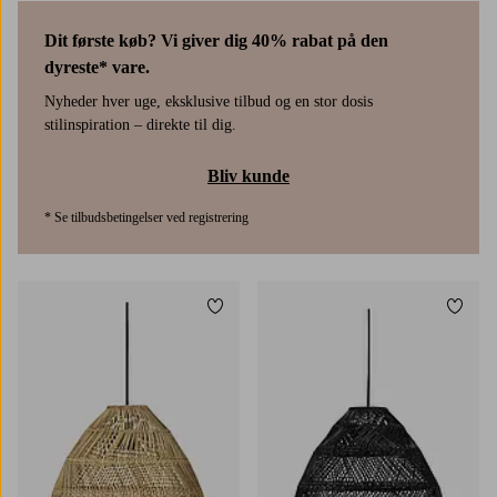
Dit første køb? Vi giver dig 40% rabat på den
dyreste* vare.
Nyheder hver uge, eksklusive tilbud og en stor dosis
stilinspiration – direkte til dig.
Bliv kunde
* Se tilbudsbetingelser ved registrering
Tilføj til favoritter
Tilføj