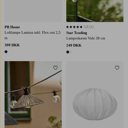
PR Home
5,0
(1)
5,0 baseret på 1 bedømmelser
Loftlampe Lamina inkl. Flex out 2,5
Star Trading
m
Lampeskærm Vide 38 cm
399 DKK
249 DKK
1 farve
2 farver
Tilføj til favoritter
Tilføj