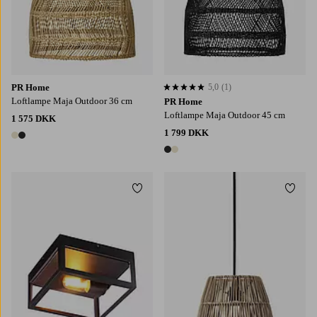
PR Home
5,0
(1)
5,0 baseret på 1 bedømmelser
Loftlampe Maja Outdoor 36 cm
PR Home
Loftlampe Maja Outdoor 45 cm
1 575 DKK
1 799 DKK
2 farver
2 farver
Tilføj til favoritter
Tilføj