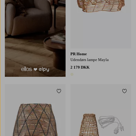
PR Home
Udendørs lampe Mayla
2 179 DKK
1 farve
Tilføj til favoritter
Tilføj