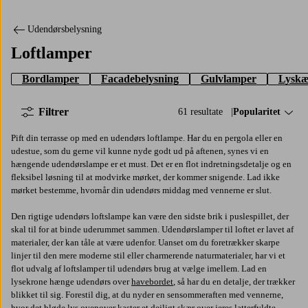
Udendørsbelysning
Loftlamper
Bordlamper
Facadebelysning
Gulvlamper
Lyskæ
Filtrer
61 resultate
Sorter efter:
Popularitet
Pift din terrasse op med en udendørs loftlampe. Har du en pergola eller en
udestue, som du gerne vil kunne nyde godt ud på aftenen, synes vi en
hængende udendørslampe er et must. Det er en flot indretningsdetalje og en
fleksibel løsning til at modvirke mørket, der kommer snigende. Lad ikke
mørket bestemme, hvornår din udendørs middag med vennerne er slut.
Den rigtige udendørs loftslampe kan være den sidste brik i puslespillet, der
skal til for at binde uderummet sammen. Udendørslamper til loftet er lavet af
materialer, der kan tåle at være udenfor. Uanset om du foretrækker skarpe
linjer til den mere moderne stil eller charmerende naturmaterialer, har vi et
flot udvalg af loftslamper til udendørs brug at vælge imellem. Lad en
lysekrone hænge udendørs over
havebordet
, så har du en detalje, der trækker
blikket til sig. Forestil dig, at du nyder en sensommeraften med vennerne,
hvor det bløde lys ovenover kaster et dejligt skær over jeres latterfyldte