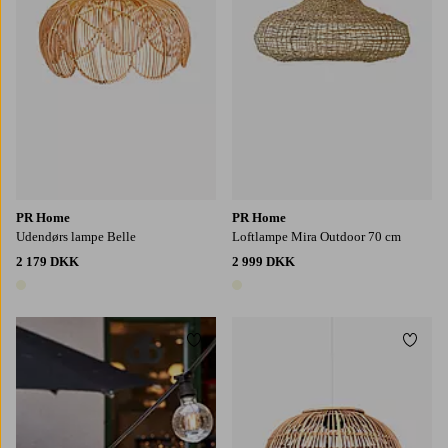
PR Home
PR Home
Udendørs lampe Belle
Loftlampe Mira Outdoor 70 cm
2 179 DKK
2 999 DKK
1 farve
1 farve
Tilføj til favoritter
Tilføj