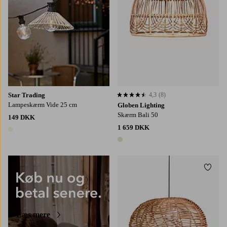
Star Trading
4,3
(8)
4,3 baseret på 8 bedømmelser
Lampeskærm Vide 25 cm
Globen Lighting
Skærm Bali 50
149 DKK
1 659 DKK
1 farve
1 farve
Tilføj
Læs mere