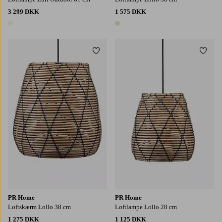
3 299 DKK
1 575 DKK
1 farve
1 farve
Tilføj til favoritter
Tilføj
PR Home
PR Home
Loftskærm Lollo 38 cm
Loftlampe Lollo 28 cm
1 275 DKK
1 125 DKK