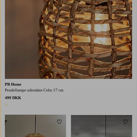
PR Home
Pendellampe udendørs Cebu 17 cm
499 DKK
1 farve
Tilføj til favoritter
Tilføj