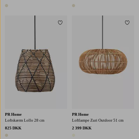
1 farve
1 farve
Tilføj til favoritter
Tilføj
PR Home
PR Home
Loftskærm Lollo 28 cm
Loftlampe Zuri Outdoor 51 cm
825 DKK
2 399 DKK
1 farve
1 farve