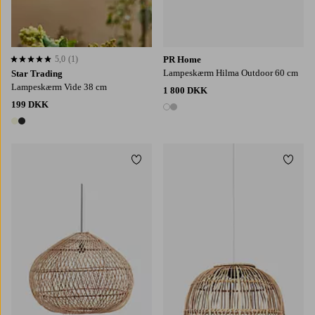
5,0
(1)
PR Home
5,0 baseret på 1 bedømmelser
Lampeskærm Hilma Outdoor 60 cm
Star Trading
Lampeskærm Vide 38 cm
1 800 DKK
199 DKK
2 farver
2 farver
Tilføj til favoritter
Tilføj