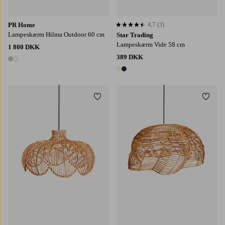
PR Home
4,7
(3)
4,7 baseret på 3 bedømmelser
Lampeskærm Hilma Outdoor 60 cm
Star Trading
Lampeskærm Vide 58 cm
1 800 DKK
389 DKK
2 farver
2 farver
Tilføj til favoritter
Tilføj