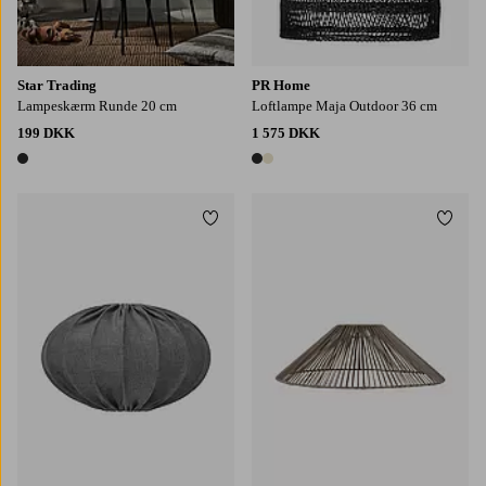
Star Trading
PR Home
Lampeskærm Runde 20 cm
Loftlampe Maja Outdoor 36 cm
199 DKK
1 575 DKK
1 farve
2 farver
Tilføj til favoritter
Tilføj