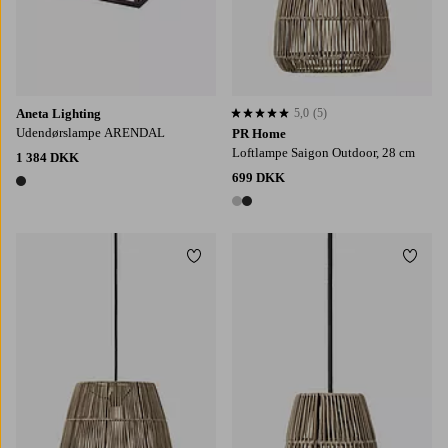
Aneta Lighting
5,0
(5)
5,0 baseret på 5 bedømmelser
Udendørslampe ARENDAL
PR Home
Loftlampe Saigon Outdoor, 28 cm
1 384 DKK
699 DKK
1 farve
2 farver
Tilføj til favoritter
Tilføj