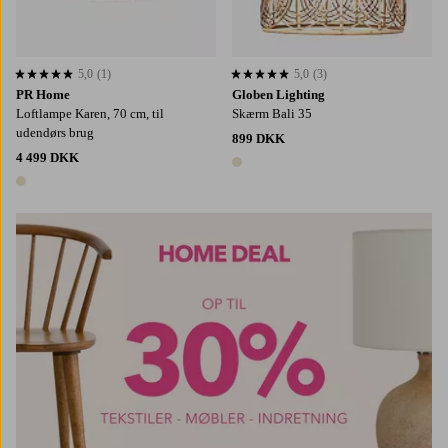
5,0
(1)
5,0
(3)
5,0 baseret på 1 bedømmelser
5,0 baseret på 3 bedømmelser
PR Home
Globen Lighting
Loftlampe Karen, 70 cm, til
Skærm Bali 35
udendørs brug
899 DKK
4 499 DKK
1 farve
1 farve