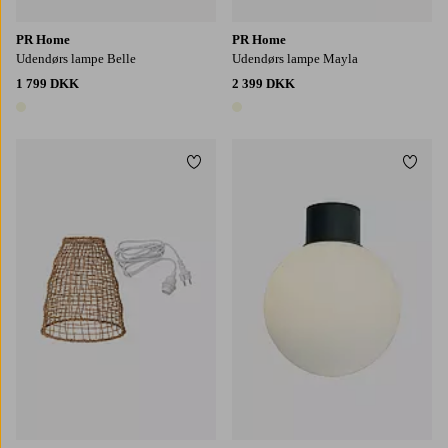
PR Home
PR Home
Udendørs lampe Belle
Udendørs lampe Mayla
1 799 DKK
2 399 DKK
1 farve
1 farve
Tilføj til favoritter
Tilføj