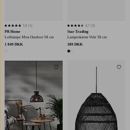
5,0
(1)
4,7
(3)
5,0 baseret på 1 bedømmelser
4,7 baseret på 3 bedømmelser
PR Home
Star Trading
Loftlampe Mira Outdoor 58 cm
Lampeskærm Vide 58 cm
1 849 DKK
389 DKK
1 farve
2 farver
Tilføj til favoritter
Tilføj