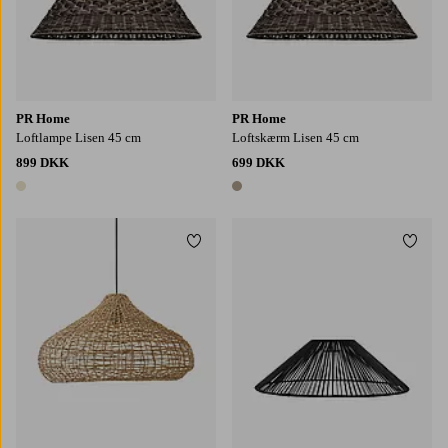
PR Home
PR Home
Loftlampe Lisen 45 cm
Loftskærm Lisen 45 cm
899 DKK
699 DKK
1 farve
1 farve
Tilføj til favoritter
Tilføj