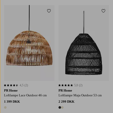
Tilføj til favoritter
Tilføj
4,5
(2)
5,0
(2)
4,5 baseret på 2 bedømmelser
5,0 baseret på 2 bedømmelser
PR Home
PR Home
Loftlampe Lace Outdoor 46 cm
Loftlampe Maja Outdoor 53 cm
1 399 DKK
2 299 DKK
1 farve
2 farver