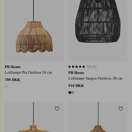
PR Home
5,0
(1)
5,0 baseret på 1 bedømmelser
Loftlampe Pia Outdoor 24 cm
PR Home
Loftlampe Saigon Outdoor, 38 cm
799 DKK
916 DKK
1 farve
2 farver
Tilføj til favoritter
Tilføj