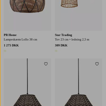
PR Home
Star Trading
Lampeskærm Lollo 38 cm
Tov 23 cm + ledning 2,5 m
1 275 DKK
309 DKK
1 farve
1 farve
Tilføj til favoritter
Tilføj