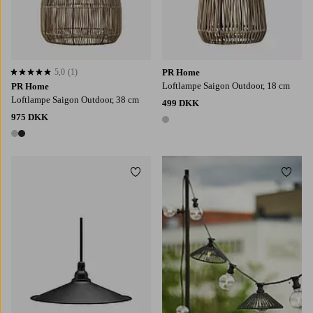
5,0
(1)
PR Home
5,0 baseret på 1 bedømmelser
Loftlampe Saigon Outdoor, 18 cm
PR Home
Loftlampe Saigon Outdoor, 38 cm
499 DKK
975 DKK
1 farve
2 farver
Tilføj til favoritter
Tilføj