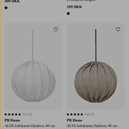
499 DKK
299 DKK
1 farve
1 farve
Tilføj til favoritter
Tilføj
5,0
(2)
5,0
(2)
5,0 baseret på 2 bedømmelser
5,0 baseret på 2 bedømmelser
PR Home
PR Home
ALVA loftskærm Outdoor, 40 cm
ALVA loftskærm Outdoor, 40 cm