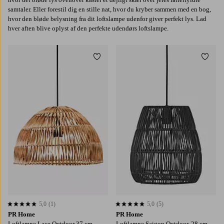
samtaler. Eller forestil dig en stille nat, hvor du kryber sammen med en bog,
hvor den bløde belysning fra dit loftslampe udenfor giver perfekt lys. Lad
hver aften blive oplyst af den perfekte udendørs loftslampe.
Tilføj til favoritter
Tilføj
5,0
(1)
5,0
(5)
5,0 baseret på 1 bedømmelser
5,0 baseret på 5 bedømmelser
PR Home
PR Home
Loftlampe Lace Outdoor 37 cm
Loftlampe Saigon Outdoor, 28 cm