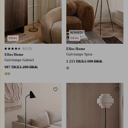
NYHED!
DEAL
DEAL
4,6
(5)
Ellos Home
4,6 baseret på 5 bedømmelser
Gulvlampe Spira
Ellos Home
Gulvlampe Gabriel
1 215 DKK
1 599 DKK
987 DKK
1 299 DKK
1 farve
2 farver
Tilføj til favoritter
Tilføj