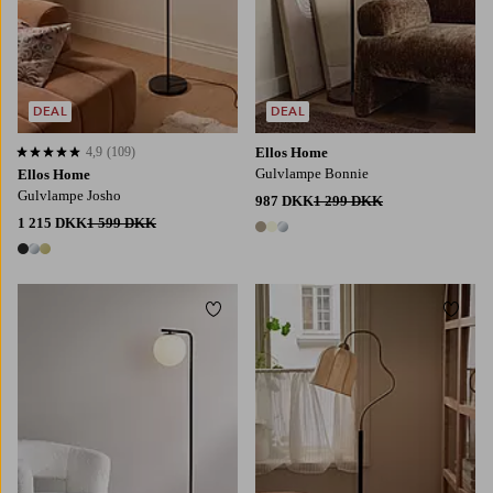
DEAL
DEAL
4,9
(109)
Ellos Home
4,9 baseret på 109 bedømmelser
Gulvlampe Bonnie
Ellos Home
Gulvlampe Josho
987 DKK
1 299 DKK
1 215 DKK
1 599 DKK
3 farver
3 farver
Tilføj til favoritter
Tilføj