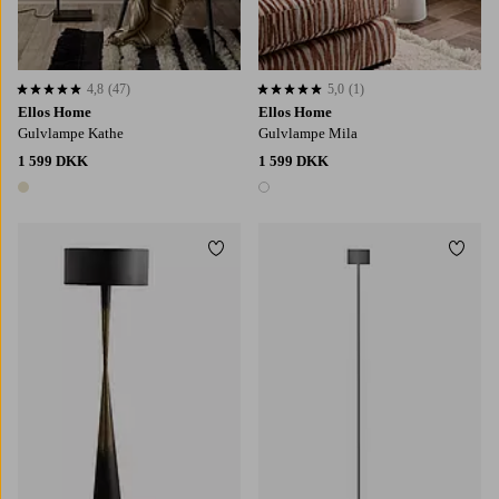
4,8
(47)
5,0
(1)
4,8 baseret på 47 bedømmelser
5,0 baseret på 1 bedømmelser
Ellos Home
Ellos Home
Gulvlampe Kathe
Gulvlampe Mila
1 599 DKK
1 599 DKK
1 farve
1 farve
Tilføj til favoritter
Tilføj