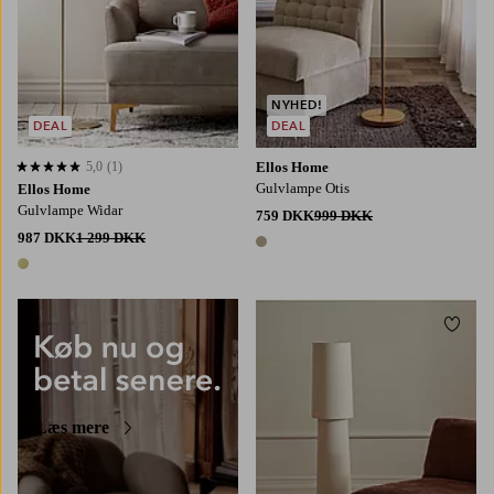
NYHED!
DEAL
DEAL
5,0
(1)
Ellos Home
5,0 baseret på 1 bedømmelser
Gulvlampe Otis
Ellos Home
Gulvlampe Widar
759 DKK
999 DKK
987 DKK
1 299 DKK
1 farve
1 farve
Tilføj
Læs mere