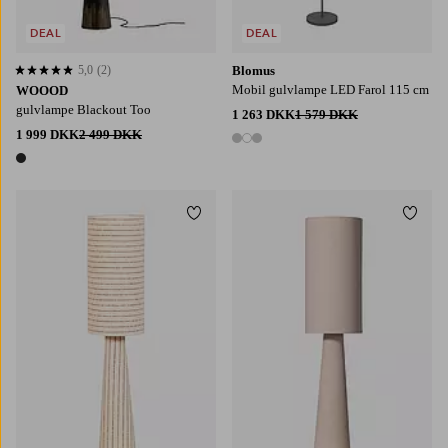
DEAL
DEAL
5,0
(2)
Blomus
5,0 baseret på 2 bedømmelser
Mobil gulvlampe LED Farol 115 cm
WOOOD
gulvlampe Blackout Too
1 263 DKK
1 579 DKK
1 999 DKK
2 499 DKK
3 farver
1 farve
Tilføj til favoritter
Tilføj