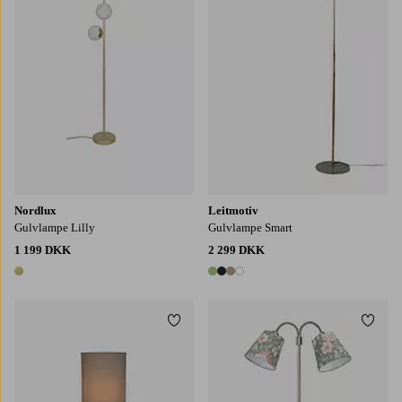
Nordlux
Leitmotiv
Gulvlampe Lilly
Gulvlampe Smart
1 199 DKK
2 299 DKK
1 farve
4 farver
Tilføj til favoritter
Tilføj