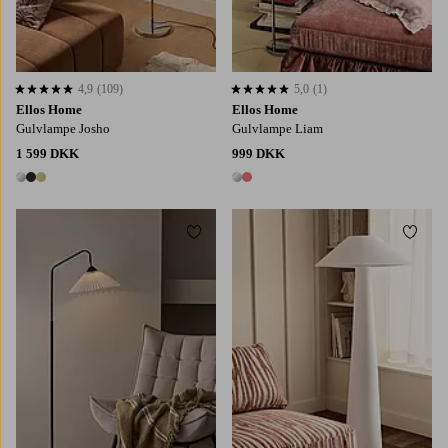
4,9
(109)
5,0
(1)
4,9 baseret på 109 bedømmelser
5,0 baseret på 1 bedømmelser
Ellos Home
Ellos Home
Gulvlampe Josho
Gulvlampe Liam
1 599 DKK
999 DKK
3 farver
2 farver
Tilføj til favoritter
Tilføj