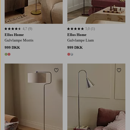
4,7
(9)
5,0
(1)
4,7 baseret på 9 bedømmelser
5,0 baseret på 1 bedømmelser
Ellos Home
Ellos Home
Gulvlampe Morris
Gulvlampe Liam
999 DKK
999 DKK
2 farver
2 farver
Tilføj til favoritter
Tilføj