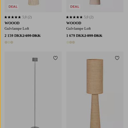
DEAL
DEAL
5,0
(2)
5,0
(2)
5,0 baseret på 2 bedømmelser
5,0 baseret på 2 bedømmelser
WOOOD
WOOOD
Gulvlampe Loft
Gulvlampe Loft
2 159 DKK
2 699 DKK
1 679 DKK
2 099 DKK
3 farver
3 farver
Tilføj til favoritter
Tilføj