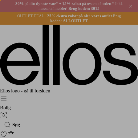
30%
på din dyreste vare*
+ 15% rabat
på resten af orden.* Inkl.
Lu
masser af møbler!
Brug koden: 3015
OUTLET DEAL -
25% ekstra rabat på alt i vores outlet.
Brug
koden:
ALLOUTLET
Ellos logo - gå til forsiden
Menu
Bolig
Billedsøgning
Søg
Gå til favoritmarkerede produkter
Gå til indkøbskurven