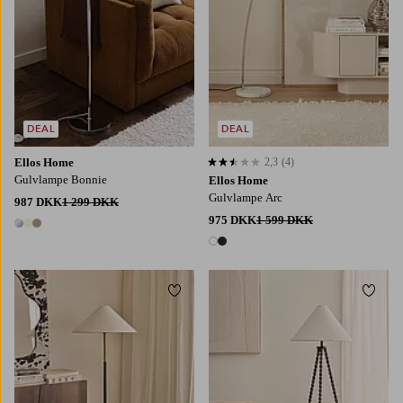
DEAL
DEAL
Ellos Home
2,3
(4)
2,3 baseret på 4 bedømmelser
Gulvlampe Bonnie
Ellos Home
Gulvlampe Arc
987 DKK
1 299 DKK
975 DKK
1 599 DKK
3 farver
2 farver
Tilføj til favoritter
Tilføj