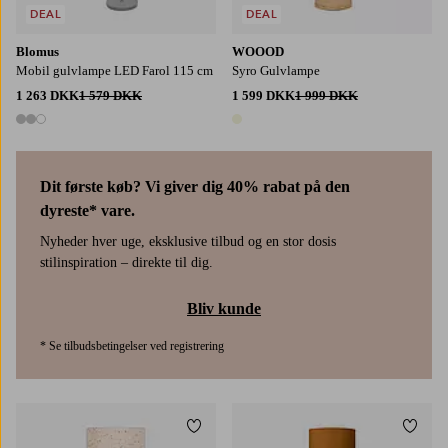
DEAL
DEAL
Blomus
WOOOD
Mobil gulvlampe LED Farol 115 cm
Syro Gulvlampe
1 263 DKK
1 579 DKK
1 599 DKK
1 999 DKK
3 farver
1 farve
Dit første køb? Vi giver dig 40% rabat på den
dyreste* vare.
Nyheder hver uge, eksklusive tilbud og en stor dosis
stilinspiration – direkte til dig.
Bliv kunde
* Se tilbudsbetingelser ved registrering
Tilføj til favoritter
Tilføj