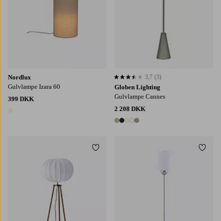
Nordlux
3,7
(3)
3,7 baseret på 3 bedømmelser
Gulvlampe Izara 60
Globen Lighting
Gulvlampe Cannes
399 DKK
2 208 DKK
1 farve
5 farver
Tilføj til favoritter
Tilføj