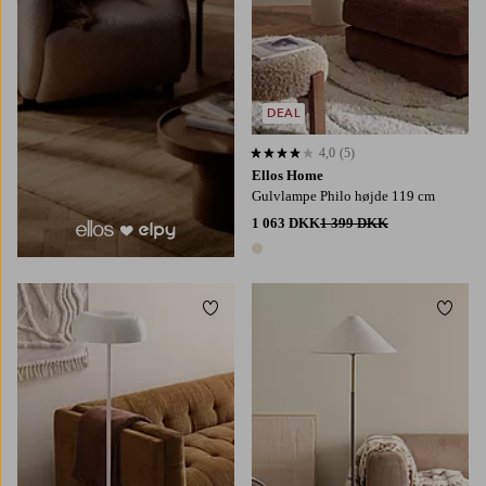
DEAL
4,0
(5)
4,0 baseret på 5 bedømmelser
Ellos Home
Gulvlampe Philo højde 119 cm
1 063 DKK
1 399 DKK
1 farve
Tilføj til favoritter
Tilføj