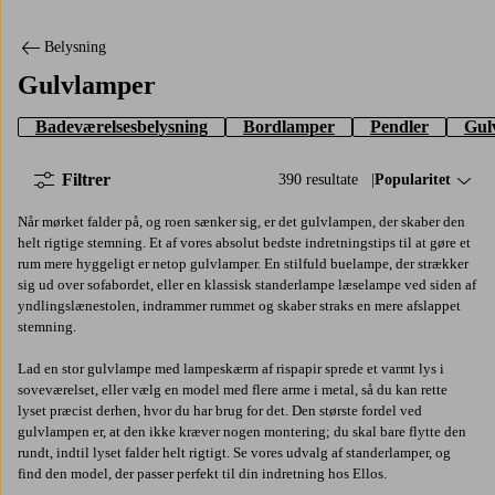
Belysning
Gulvlamper
Badeværelsesbelysning
Bordlamper
Pendler
Gul
Filtrer
390 resultate
Sorter efter:
Popularitet
Når mørket falder på, og roen sænker sig, er det gulvlampen, der skaber den
helt rigtige stemning. Et af vores absolut bedste indretningstips til at gøre et
rum mere hyggeligt er netop gulvlamper. En stilfuld buelampe, der strækker
sig ud over sofabordet, eller en klassisk standerlampe læselampe ved siden af
yndlingslænestolen, indrammer rummet og skaber straks en mere afslappet
stemning.
Lad en stor gulvlampe med lampeskærm af rispapir sprede et varmt lys i
soveværelset, eller vælg en model med flere arme i metal, så du kan rette
lyset præcist derhen, hvor du har brug for det. Den største fordel ved
gulvlampen er, at den ikke kræver nogen montering; du skal bare flytte den
rundt, indtil lyset falder helt rigtigt. Se vores udvalg af standerlamper, og
find den model, der passer perfekt til din indretning hos Ellos.