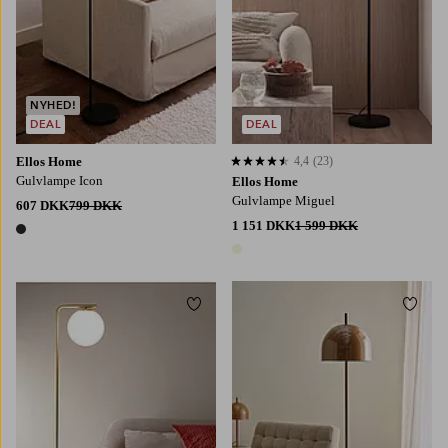
NYHED!
DEAL
DEAL
Ellos Home
4,4
(23)
4,4 baseret på 23 bedømmelser
Gulvlampe Icon
Ellos Home
Gulvlampe Miguel
607 DKK
799 DKK
1 151 DKK
1 599 DKK
1 farve
1 farve
Tilføj til favoritter
Tilføj