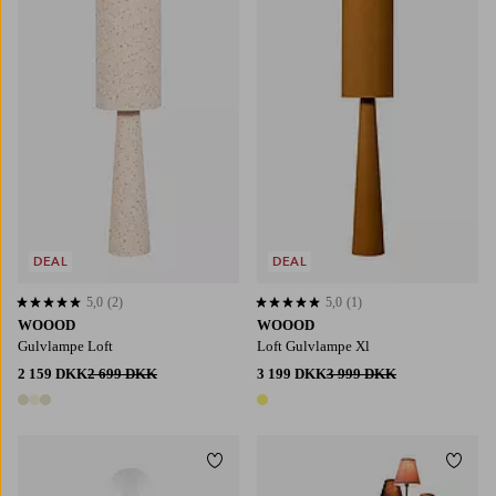
DEAL
DEAL
5,0
(2)
5,0
(1)
5,0 baseret på 2 bedømmelser
5,0 baseret på 1 bedømmelser
WOOOD
WOOOD
Gulvlampe Loft
Loft Gulvlampe Xl
2 159 DKK
2 699 DKK
3 199 DKK
3 999 DKK
3 farver
1 farve
Tilføj til favoritter
Tilføj