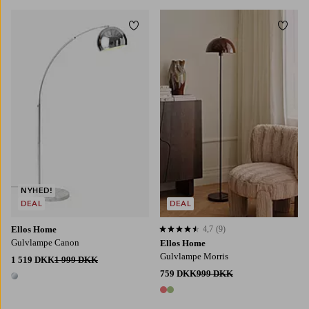
Tilføj til favoritter
Tilføj
NYHED!
DEAL
DEAL
Ellos Home
4,7
(9)
4,7 baseret på 9 bedømmelser
Gulvlampe Canon
Ellos Home
Gulvlampe Morris
1 519 DKK
1 999 DKK
759 DKK
999 DKK
1 farve
2 farver