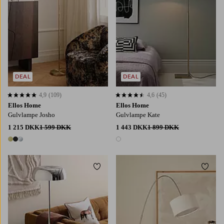
DEAL
DEAL
4,9
(109)
4,6
(45)
4,9 baseret på 109 bedømmelser
4,6 baseret på 45 bedømmelser
Ellos Home
Ellos Home
Gulvlampe Josho
Gulvlampe Kate
1 215 DKK
1 599 DKK
1 443 DKK
1 899 DKK
3 farver
1 farve
Tilføj til favoritter
Tilføj