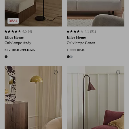
DEAL
4,5
(4)
4,1
(91)
4,5 baseret på 4 bedømmelser
4,1 baseret på 91 bedømmelser
Ellos Home
Ellos Home
Gulvlampe Andy
Gulvlampe Canon
607 DKK
799 DKK
1 999 DKK
1 farve
2 farver
Tilføj til favoritter
Tilføj