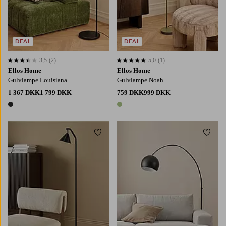
DEAL
DEAL
3,5
(2)
5,0
(1)
3,5 baseret på 2 bedømmelser
5,0 baseret på 1 bedømmelser
Ellos Home
Ellos Home
Gulvlampe Louisiana
Gulvlampe Noah
1 367 DKK
1 799 DKK
759 DKK
999 DKK
1 farve
1 farve
Tilføj til favoritter
Tilføj