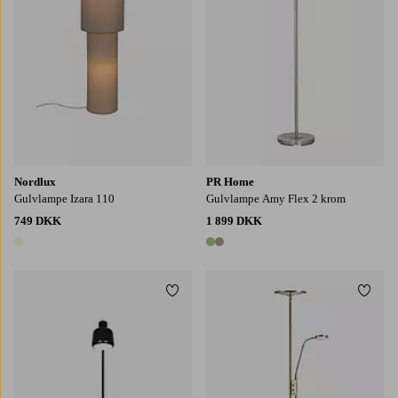
Nordlux
PR Home
Gulvlampe Izara 110
Gulvlampe Amy Flex 2 krom
749 DKK
1 899 DKK
1 farve
2 farver
Tilføj til favoritter
Tilføj