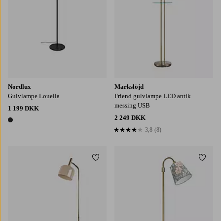
Nordlux
Markslöjd
Gulvlampe Louella
Friend gulvlampe LED antik
messing USB
1 199 DKK
2 249 DKK
1 farve
3,8
(8)
3,8 baseret på 8 bedømmelser
Tilføj til favoritter
Tilføj