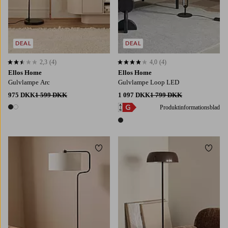
DEAL
DEAL
2,3
(4)
4,0
(4)
2,3 baseret på 4 bedømmelser
4,0 baseret på 4 bedømmelser
Ellos Home
Ellos Home
Gulvlampe Arc
Gulvlampe Loop LED
975 DKK
1 599 DKK
1 097 DKK
1 799 DKK
Produktinformationsblad
2 farver
1 farve
Tilføj til favoritter
Tilføj