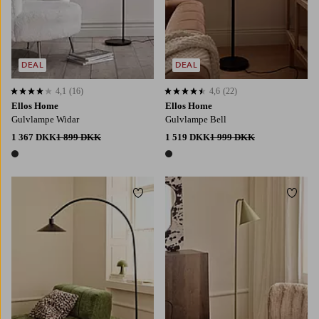
DEAL
DEAL
4,1
(16)
4,6
(22)
4,1 baseret på 16 bedømmelser
4,6 baseret på 22 bedømmelser
Ellos Home
Ellos Home
Gulvlampe Widar
Gulvlampe Bell
1 367 DKK
1 899 DKK
1 519 DKK
1 999 DKK
1 farve
1 farve
Tilføj til favoritter
Tilføj