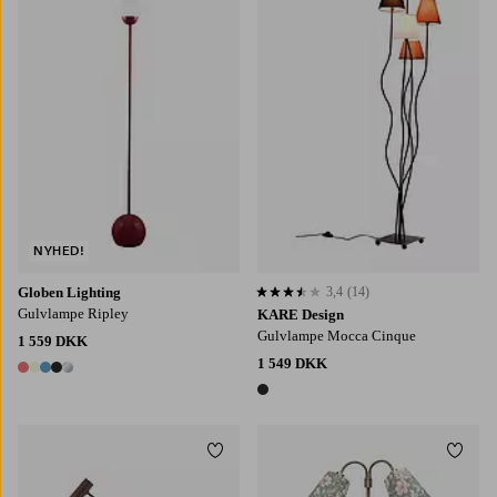
NYHED!
Globen Lighting
3,4
(14)
3,4 baseret på 14 bedømmelser
Gulvlampe Ripley
KARE Design
Gulvlampe Mocca Cinque
1 559 DKK
1 549 DKK
5 farver
1 farve
Tilføj til favoritter
Tilføj