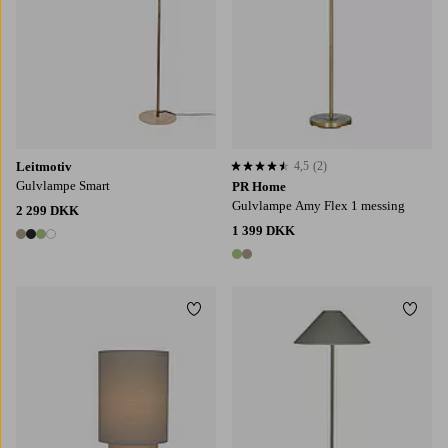
Leitmotiv
4,5
(2)
4,5 baseret på 2 bedømmelser
Gulvlampe Smart
PR Home
Gulvlampe Amy Flex 1 messing
2 299 DKK
1 399 DKK
4 farver
2 farver
Tilføj til favoritter
Tilføj