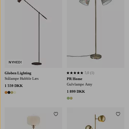
NYHED!
Globen Lighting
5,0
(1)
5,0 baseret på 1 bedømmelser
Stålampe Hubble Læs
PR Home
Gulvlampe Amy
1 559 DKK
1 899 DKK
4 farver
2 farver
Tilføj til favoritter
Tilføj