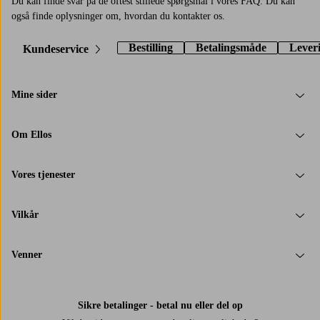
Du kan finde svar på de oftest stillede spørgsmål i vores FAQ. Du kan
også finde oplysninger om, hvordan du kontakter os.
Bestilling
Betalingsmåde
Lever
Kundeservice
Mine sider
Om Ellos
Vores tjenester
Vilkår
Venner
Sikre betalinger - betal nu eller del op