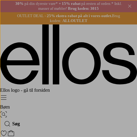
30%
på din dyreste vare*
+ 15% rabat
på resten af orden.* Inkl.
Lu
masser af møbler!
Brug koden: 3015
OUTLET DEAL -
25% ekstra rabat på alt i vores outlet.
Brug
koden:
ALLOUTLET
Ellos logo - gå til forsiden
Menu
Børn
Billedsøgning
Søg
Gå til favoritmarkerede produkter
Gå til indkøbskurven