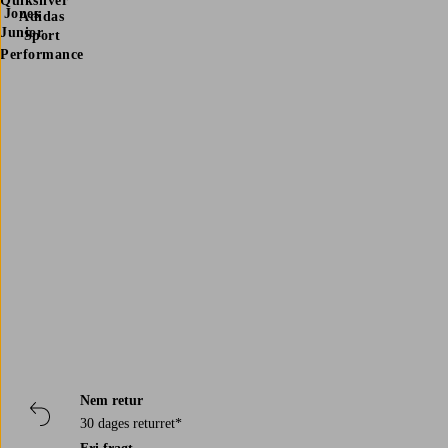
Quiksilver
Jones
Adidas
Junior
Sport
Performance
Trustpilot
Nem retur
30 dages returret*