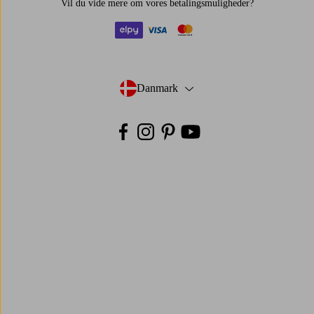
Vil du vide mere om
vores betalingsmuligheder
?
elpy
visa
mastercard
Danmark
- Vælg land
Facebook
Instagram
Pinterest
Youtube