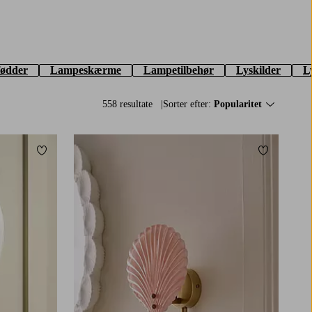
ødder
Lampeskærme
Lampetilbehør
Lyskilder
L
558 resultate
Sorter efter:
Popularitet
Tilføj til favoritter
Tilføj til f