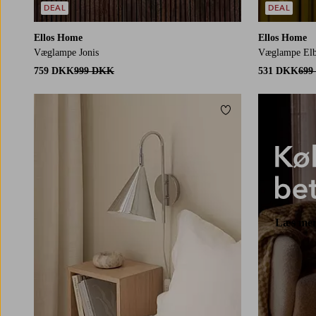
DEAL
DEAL
Ellos Home
Ellos Home
Væglampe Jonis
Væglampe El
759 DKK
999 DKK
531 DKK
699
Tilføj til favoritter
Læs me