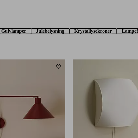
Gulvlamper
Julebelysning
Krystallysekroner
Lampef
Tilføj til favoritter