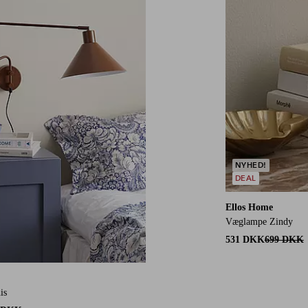
NYHED!
DEAL
Ellos Home
Væglampe Zindy
531 DKK
699 DKK
is