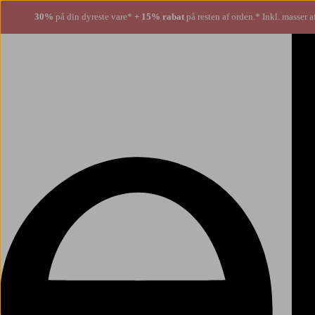
30%
på din dyreste vare*
+ 15% rabat
på resten af orden.* Inkl. masser a