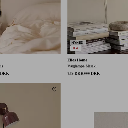
NYHED!
DEAL
Ellos Home
is
Væglampe Misaki
 DKK
759 DKK
999 DKK
Tilføj til favoritter