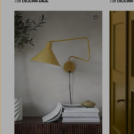
759 DKK
999 DKK
759 DKK
999
Tilføj til favoritter