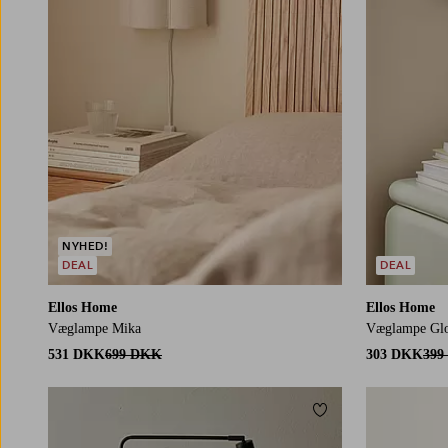
NYHED!
DEAL
DEAL
Ellos Home
Ellos Home
Væglampe Mika
Væglampe Glo
531 DKK
699 DKK
303 DKK
399
Tilføj til favoritter