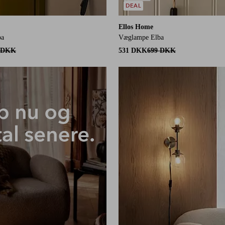
DEAL
Ellos Home
ba
Væglampe Elba
 DKK
531 DKK
699 DKK
re