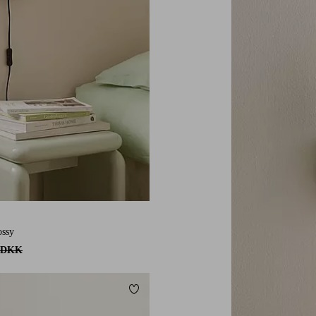
ssy
 DKK
Tilføj til favoritter