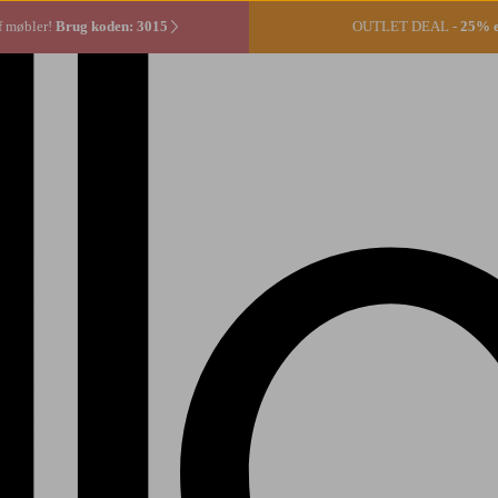
f møbler!
Brug koden: 3015
OUTLET DEAL -
25% ek