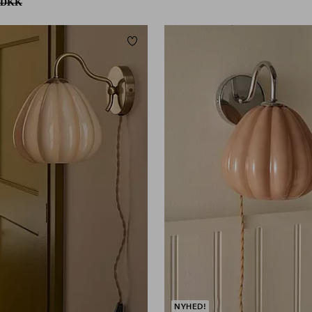
 DKK
Tilføj til favoritter
NYHED!