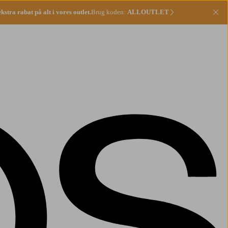
stra rabat på alt i vores outlet.
Brug koden:
ALLOUTLET
Lu