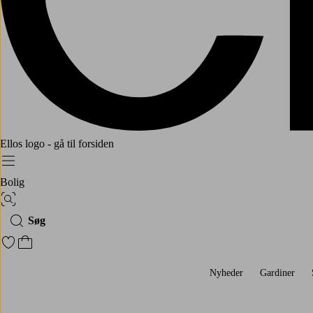
Ellos logo - gå til forsiden
Menu
Bolig
Billedsøgning
Søg
Gå til favoritmarkerede produkter
Gå til indkøbskurven
Nyheder
Gardiner