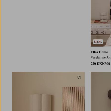
DEAL
Ellos Home
Væglampe Jon
759 DKK
999
Tilføj til favoritter