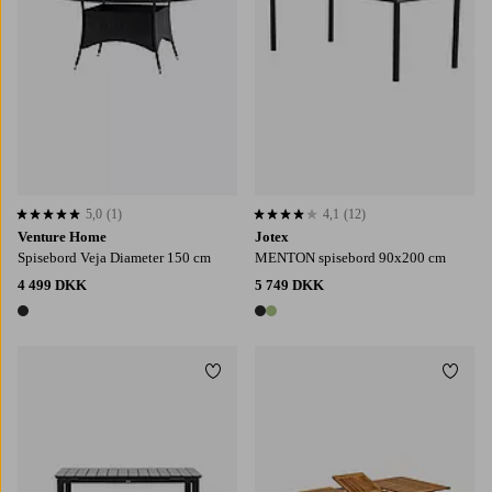
5,0
(1)
4,1
(12)
5,0 baseret på 1 bedømmelser
4,1 baseret på 12 bedømmelser
Venture Home
Jotex
Spisebord Veja Diameter 150 cm
MENTON spisebord 90x200 cm
4 499 DKK
5 749 DKK
1 farve
2 farver
Tilføj til favoritter
Tilføj