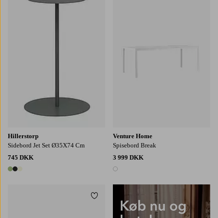
Hillerstorp
Venture Home
Sidebord Jet Set Ø35X74 Cm
Spisebord Break
745 DKK
3 999 DKK
3 farver
1 farve
Tilføj til favoritter