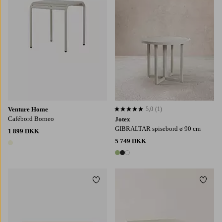
Venture Home
5,0
(1)
5,0 baseret på 1 bedømmelser
Cafébord Borneo
Jotex
GIBRALTAR spisebord ø 90 cm
1 899 DKK
5 749 DKK
1 farve
3 farver
Tilføj til favoritter
Tilføj