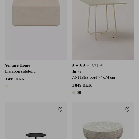
Venture Home
3,9
(24)
3,9 baseret på 24 bedømmelser
Lissabon sidebord
Jotex
ANTIBES bord 74x74 cm
3 499 DKK
1 849 DKK
1 farve
3 farver
Tilføj til favoritter
Tilføj