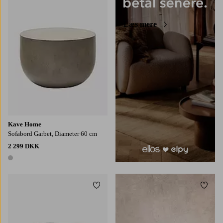
Læs mere
Kave Home
Sofabord Garbet, Diameter 60 cm
2 299 DKK
1 farve
Tilføj til favoritter
Tilføj