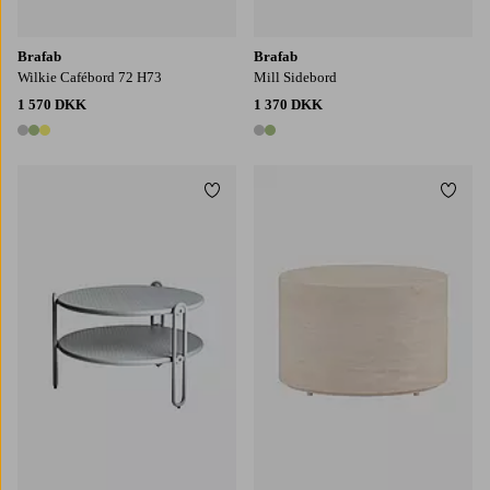
Brafab
Brafab
Wilkie Cafébord 72 H73
Mill Sidebord
1 570 DKK
1 370 DKK
3 farver
2 farver
Tilføj til favoritter
Tilføj