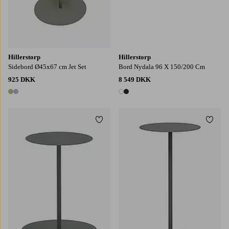
Hillerstorp
Hillerstorp
Sidebord Ø45x67 cm Jet Set
Bord Nydala 96 X 150/200 Cm
925 DKK
8 549 DKK
2 farver
2 farver
Tilføj til favoritter
Tilføj