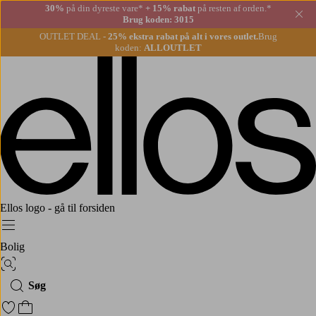
30%
på din dyreste vare*
+ 15% rabat
på resten af orden.*
Lu
Brug koden: 3015
OUTLET DEAL -
25% ekstra rabat på alt i vores outlet.
Brug
koden:
ALLOUTLET
Ellos logo - gå til forsiden
Menu
Bolig
Billedsøgning
Søg
Gå til favoritmarkerede produkter
Gå til indkøbskurven