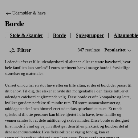
Udemøbler & have
Borde
Stole & skamler
Borde
Spisegrupper
Altanmøble
Filtrer
347 resultate
Sorter efter:
Popularitet
Leder du efter et lille udendørsbord til altanen eller et større havebord, hvor
hele familien kan samles? I vores sortiment har vi mange borde i forskellige
størrelser og materialer.
Uanset om du har en stor have eller en lille altan, er der et bord, der passer til
dit behov. Til dig, der elsker at nyde din morgenkaffe i den friske luft, er et
udendørs cafebord et glimrende valg. Disse borde er ofte kompakte og lette,
hvilket gør dem perfekte til mindre rum. Til større sammenkomster og
middage under åben himmel er et udendørs spisebord et must. Et rundt
spisebord til otte personer kan blive hjertet i din have, hvor familie og
venner samles for at dele måltider og skabe minder. Disse borde er designet
til at modstå vind og vejr, hvilket gør dem til en praktisk og holdbar del af
dine udendørsmøbler. Hvis fleksibilitet er vigtig for dig, kan et
sammenklappeligt udebord være løsningen. Disse borde er nemme at