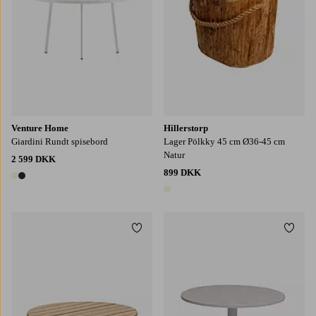
Venture Home
Hillerstorp
Giardini Rundt spisebord
Lager Pölkky 45 cm Ø36-45 cm
Natur
2 599 DKK
899 DKK
2 farver
1 farve
Tilføj til favoritter
Tilføj