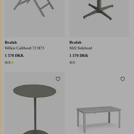
Brafab
Brafab
Wilkie Cafébord 72 H73
Mill Sidebord
1 570 DKK
1 370 DKK
3 farver
2 farver
Tilføj til favoritter
Tilføj