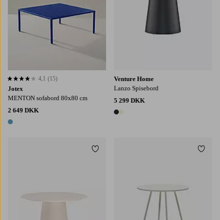
4,1
(15)
Venture Home
4,1 baseret på 15 bedømmelser
Lanzo Spisebord
Jotex
MENTON sofabord 80x80 cm
5 299 DKK
2 649 DKK
2 farver
1 farve
Tilføj til favoritter
Tilføj