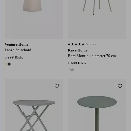
Venture Home
5,0
(2)
5,0 baseret på 2 bedømmelser
Lanzo Spisebord
Kave Home
Bord Montjoi, diameter 70 cm
5 299 DKK
1 699 DKK
2 farver
2 farver
Tilføj til favoritter
Tilføj