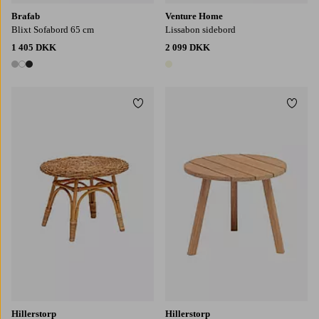
Brafab
Venture Home
Blixt Sofabord 65 cm
Lissabon sidebord
1 405 DKK
2 099 DKK
3 farver
1 farve
Tilføj til favoritter
Tilføj
Hillerstorp
Hillerstorp