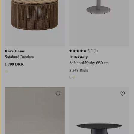
Kave Home
5,0
(1)
5,0 baseret på 1 bedømmelser
Sofabord Dandara
Hillerstorp
Sofabord Näsby Ø80 cm
1 799 DKK
2 249 DKK
1 farve
2 farver
Tilføj til favoritter
Tilføj