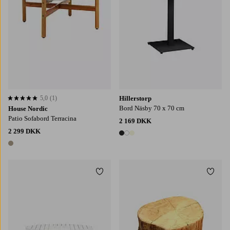
5,0
(1)
Hillerstorp
5,0 baseret på 1 bedømmelser
Bord Näsby 70 x 70 cm
House Nordic
Patio Sofabord Terracina
2 169 DKK
2 299 DKK
3 farver
1 farve
Tilføj til favoritter
Tilføj