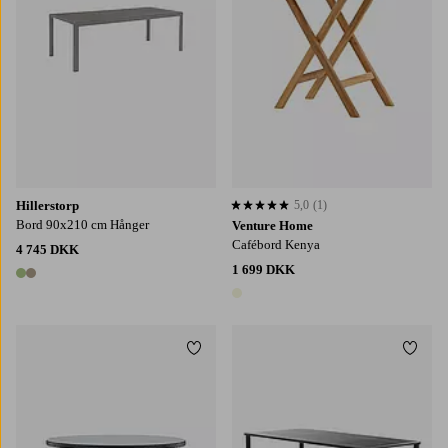
Hillerstorp
5,0
(1)
5,0 baseret på 1 bedømmelser
Bord 90x210 cm Hånger
Venture Home
Cafébord Kenya
4 745 DKK
1 699 DKK
2 farver
1 farve
Tilføj til favoritter
Tilføj