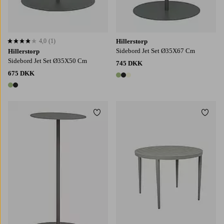
4,0
(1)
Hillerstorp
4,0 baseret på 1 bedømmelser
Sidebord Jet Set Ø35X67 Cm
Hillerstorp
Sidebord Jet Set Ø35X50 Cm
745 DKK
675 DKK
3 farver
2 farver
Tilføj til favoritter
Tilføj