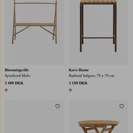
Bloomingville
Kave Home
Spisebord Malo
Barbord Salguer, 70 x 70 cm
3 499 DKK
3 199 DKK
1 farve
1 farve
Tilføj til favoritter
Tilføj