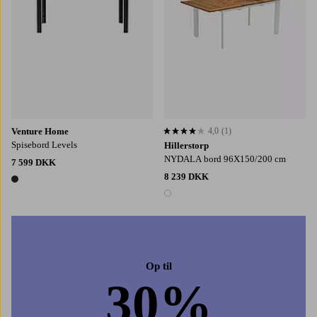
Venture Home
4,0
(1)
4,0 baseret på 1 bedømmelser
Spisebord Levels
Hillerstorp
NYDALA bord 96X150/200 cm
7 599 DKK
8 239 DKK
1 farve
1 farve
Op til
30%