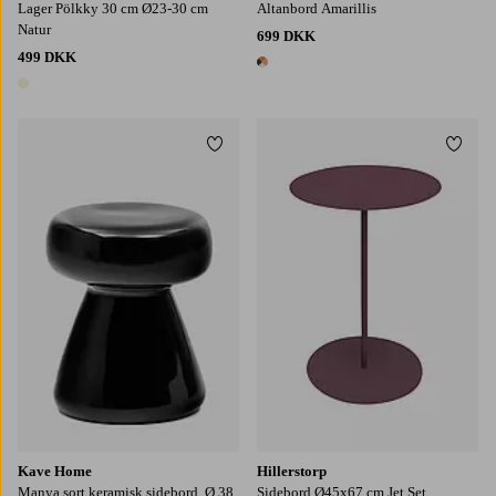
Lager Pölkky 30 cm Ø23-30 cm
Altanbord Amarillis
Natur
699 DKK
499 DKK
1 farve
1 farve
Tilføj til favoritter
Tilføj
Kave Home
Hillerstorp
Manya sort keramisk sidebord, Ø 38
Sidebord Ø45x67 cm Jet Set