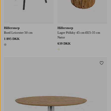
Hillerstorp
Hillerstorp
Bord Leicester 50 cm
Lager Pölkky 45 cm Ø25-35 cm
Natur
1 895 DKK
639 DKK
1 farve
1 farve
Tilføj