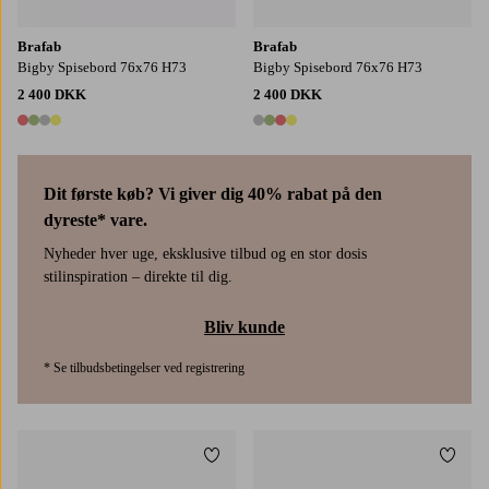
Brafab
Brafab
Bigby Spisebord 76x76 H73
Bigby Spisebord 76x76 H73
2 400 DKK
2 400 DKK
4 farver
4 farver
Dit første køb? Vi giver dig 40% rabat på den
dyreste* vare.
Nyheder hver uge, eksklusive tilbud og en stor dosis
stilinspiration – direkte til dig.
Bliv kunde
* Se tilbudsbetingelser ved registrering
Tilføj til favoritter
Tilføj