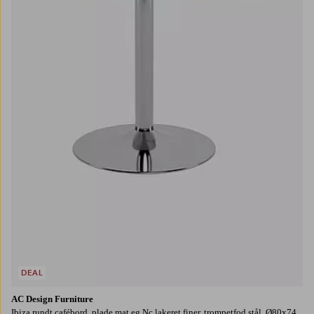
DEAL
AC Design Furniture
Ibiza rundt cafébord, plade mat eg Nc lakeret finer, trompetfod stål, Ø80x74