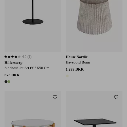
4,0
(1)
House Nordic
4,0 baseret på 1 bedømmelser
Havebord Bonn
Hillerstorp
Sidebord Jet Set Ø35X50 Cm
1 299 DKK
675 DKK
1 farve
2 farver
Tilføj til favoritter
Tilføj