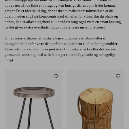
opbevare, når de ikke er i brug, og kan hurtigt stilles op, når der kommer
gæster. De er ideelle til dig, der ønsker at maksimere udnyttelsen af dit
uderum uden at gå på kompromis med stil eller funktion. Har du plads og
behov, kan et aflastningsbord til udendørs brug også være en smart løsning,
da det giver ekstra overflader og gør din terrasse mere funktionel.
For en mere afslappet atmosfære kan et udendørs sofabord eller et
loungebord udenfor være det perfekte supplement til dine loungemøbler.
Disse udendørs sofaborde er praktiske til drinks, snacks eller dekorative
genstande, samtidig med at de bidrager til et indbydende og behageligt
miljø.
Tilføj til favoritter
Tilføj