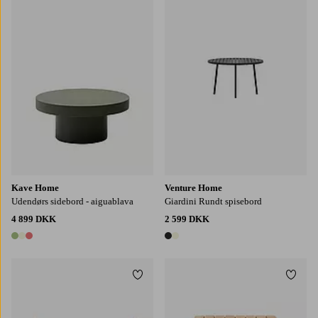
Kave Home
Venture Home
Udendørs sidebord - aiguablava
Giardini Rundt spisebord
4 899 DKK
2 599 DKK
3 farver
2 farver
Tilføj til favoritter
Tilføj