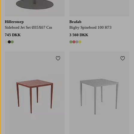
Hillerstorp
Brafab
Sidebord Jet Set Ø35X67 Cm
Bigby Spisebord 100 H73
745 DKK
3 560 DKK
3 farver
4 farver
Tilføj til favoritter
Tilføj