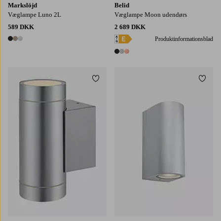
Markslöjd
Belid
Væglampe Luno 2L
Væglampe Moon udendørs
589 DKK
2 689 DKK
Produktinformationsblad
3 farver
3 farver
Tilføj til favoritter
Tilføj