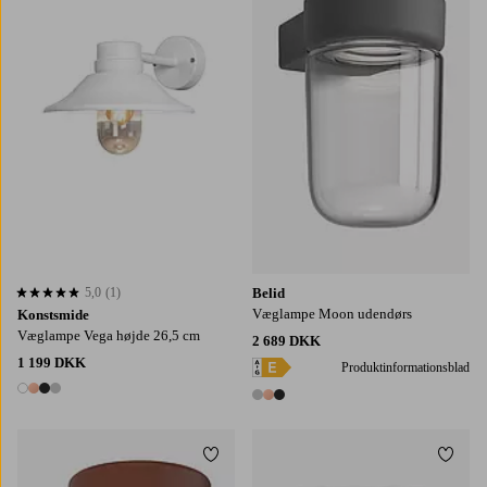
5,0
(1)
Belid
5,0 baseret på 1 bedømmelser
Væglampe Moon udendørs
Konstsmide
Væglampe Vega højde 26,5 cm
2 689 DKK
1 199 DKK
Produktinformationsblad
4 farver
3 farver
Tilføj til favoritter
Tilføj