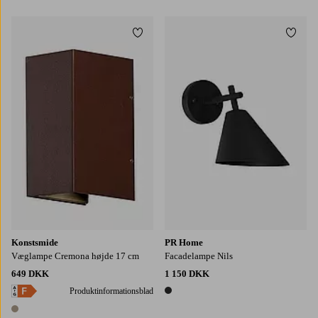
1 farve
Tilføj til favoritter
Tilføj
Konstsmide
PR Home
Væglampe Cremona højde 17 cm
Facadelampe Nils
649 DKK
1 150 DKK
Produktinformationsblad
1 farve
1 farve