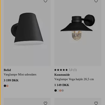
Tilføj til favoritter
Tilføj
Belid
5,0
(1)
5,0 baseret på 1 bedømmelser
Væglampe Mist udendørs
Konstsmide
Væglampe Vega højde 26,5 cm
3 199 DKK
1 149 DKK
2 farver
4 farver
Tilføj til favoritter
Tilføj