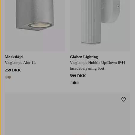
Markslöjd
Globen Lighting
Væglampe Alor 1L
Væglampe Hubble Up/Down IP44
facadebelysning Sort
259 DKK
599 DKK
2 farver
3 farver
Tilføj