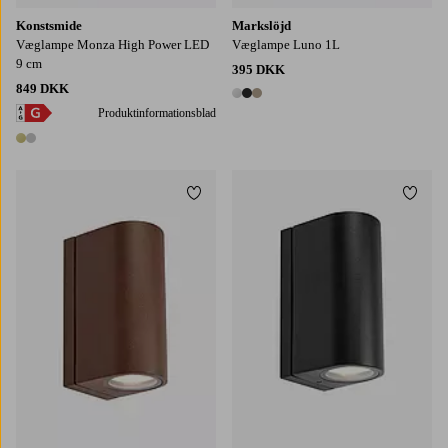
Konstsmide
Markslöjd
Væglampe Monza High Power LED
Væglampe Luno 1L
9 cm
395 DKK
849 DKK
3 farver
Produktinformationsblad
2 farver
Tilføj til favoritter
Tilføj