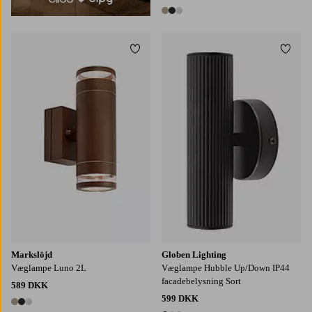
3 farver
Tilføj til favoritter
Tilføj
Markslöjd
Globen Lighting
Væglampe Luno 2L
Væglampe Hubble Up/Down IP44
facadebelysning Sort
589 DKK
599 DKK
3 farver