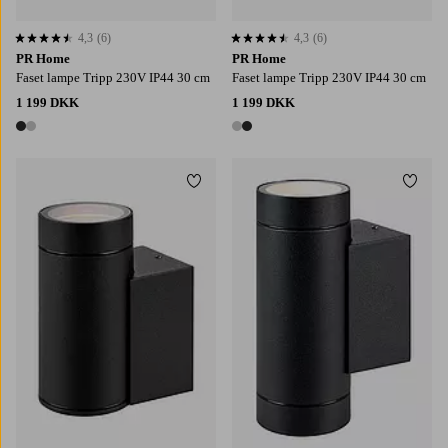
4,3
(6)
4,3
(6)
4,3 baseret på 6 bedømmelser
4,3 baseret på 6 bedømmelser
PR Home
PR Home
Faset lampe Tripp 230V IP44 30 cm
Faset lampe Tripp 230V IP44 30 cm
1 199 DKK
1 199 DKK
2 farver
2 farver
Tilføj til favoritter
Tilføj