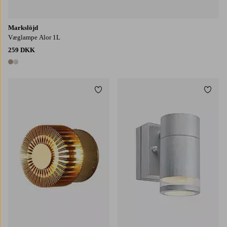
Markslöjd
Væglampe Alor 1L
259 DKK
2 farver
Tilføj til favoritter
Tilføj