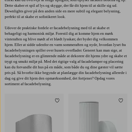
Dette skaber et spil af lys og skygge, der får dit hjem til at skille sig ud.
Downlights giver på den anden side en mere subtil og elegant belysning,
perfekt til at skabe et sofistikeret look.
Udover de praktiske fordele er facadebelysning med til at skabe et
behageligt og harmonisk miljø. Forestil dig at komme hjem en mørk
vinteraften og blive mødt af et blødt lysskær, der byder dig velkommen
hjem. Eller at sidde udenfor en varm sommeraften og nyde, hvordan lyset fra
facadebelysningen spiller over husets overflader. Generet kan man sige, at
facadebelysning er en glimrende måde at dekorere dit hjems ydre og skabe et
trygt og smukt miljø på. Med det rigtige valg af facadelamper og placering
kan du forvandle dit hus på en måde, som både du og dine gæster vil sætte
pris på. Så hvorfor ikke begynde at planlægge din facadebelysning allerede i
dag og give dit hjem den opmærksomhed, det fortjener? Opdag vores
sortiment af facadebelysning.
Tilføj til favoritter
Tilføj