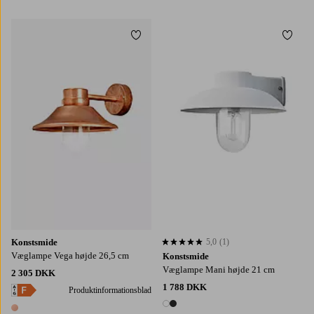
3 farver
4 farver
Tilføj til favoritter
Tilføj
Konstsmide
5,0
(1)
5,0 baseret på 1 bedømmelser
Væglampe Vega højde 26,5 cm
Konstsmide
Væglampe Mani højde 21 cm
2 305 DKK
1 788 DKK
Produktinformationsblad
2 farver