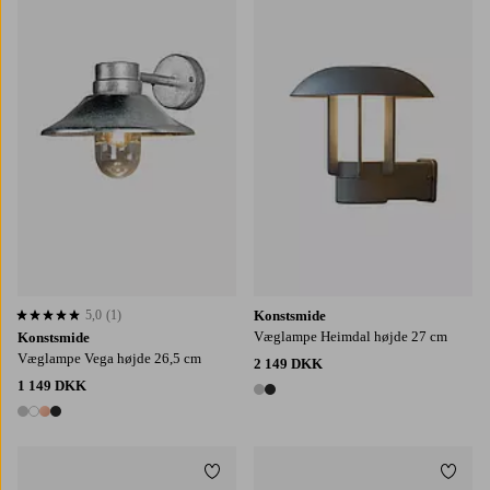
5,0
(1)
Konstsmide
5,0 baseret på 1 bedømmelser
Væglampe Heimdal højde 27 cm
Konstsmide
Væglampe Vega højde 26,5 cm
2 149 DKK
1 149 DKK
2 farver
4 farver
Tilføj til favoritter
Tilføj