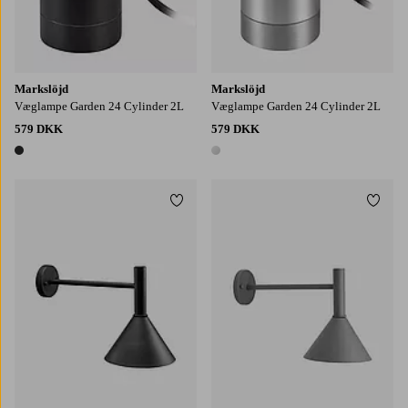
Markslöjd
Markslöjd
Væglampe Garden 24 Cylinder 2L
Væglampe Garden 24 Cylinder 2L
579 DKK
579 DKK
1 farve
1 farve
Tilføj til favoritter
Tilføj