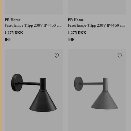
PR Home
PR Home
Faset lampe Tripp 230V IP44 50 cm
Faset lampe Tripp 230V IP44 50 cm
1 275 DKK
1 275 DKK
2 farver
2 farver
Tilføj til favoritter
Tilføj