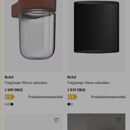
Belid
Belid
Væglampe Moon udendørs
Væglampe Sinne udendørs
2 689 DKK
2 839 DKK
Produktinformationsblad
Produktinformationsblad
3 farver
2 farver
Tilføj til favoritter
Tilføj