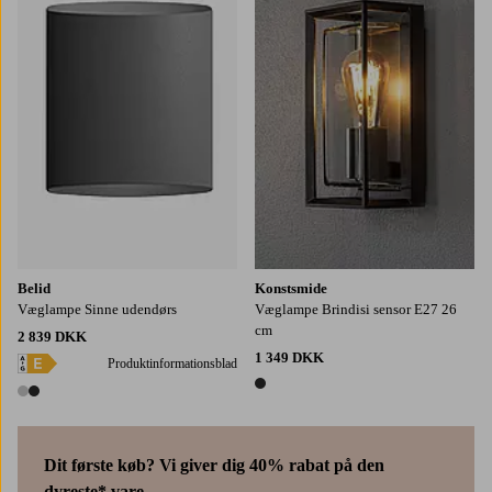
Belid
Konstsmide
Væglampe Sinne udendørs
Væglampe Brindisi sensor E27 26
cm
2 839 DKK
1 349 DKK
Produktinformationsblad
1 farve
2 farver
Dit første køb? Vi giver dig 40% rabat på den
dyreste* vare.