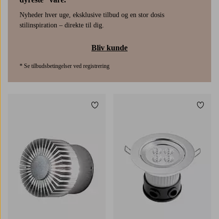
Nyheder hver uge, eksklusive tilbud og en stor dosis
stilinspiration – direkte til dig.
Bliv kunde
* Se tilbudsbetingelser ved registrering
Tilføj til favoritter
Tilføj