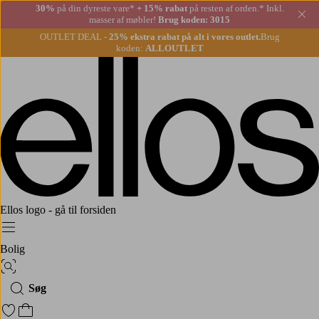
30%
på din dyreste vare*
+ 15% rabat
på resten af orden.* Inkl.
Lu
masser af møbler!
Brug koden: 3015
OUTLET DEAL -
25% ekstra rabat på alt i vores outlet.
Brug
koden:
ALLOUTLET
Ellos logo - gå til forsiden
Menu
Bolig
Billedsøgning
Søg
Gå til favoritmarkerede produkter
Gå til indkøbskurven