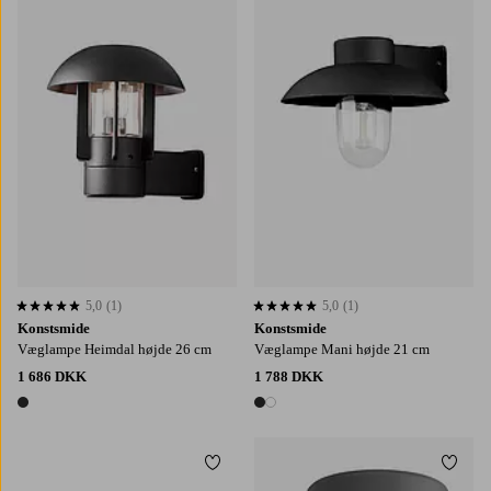
5,0
(1)
5,0
(1)
5,0 baseret på 1 bedømmelser
5,0 baseret på 1 bedømmelser
Konstsmide
Konstsmide
Væglampe Heimdal højde 26 cm
Væglampe Mani højde 21 cm
1 686 DKK
1 788 DKK
1 farve
2 farver
Tilføj til favoritter
Tilføj