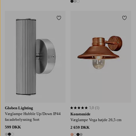
3 farver
Tilføj til favoritter
Tilføj
Globen Lighting
5,0
(1)
5,0 baseret på 1 bedømmelser
Væglampe Hubble Up/Down IP44
Konstsmide
facadebelysning Sort
Væglampe Vega højde 26,5 cm
599 DKK
2 659 DKK