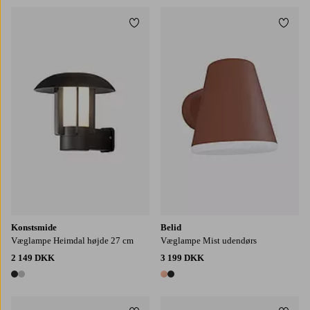
Tilføj til favoritter
Tilføj
Konstsmide
Belid
Væglampe Heimdal højde 27 cm
Væglampe Mist udendørs
2 149 DKK
3 199 DKK
2 farver
2 farver