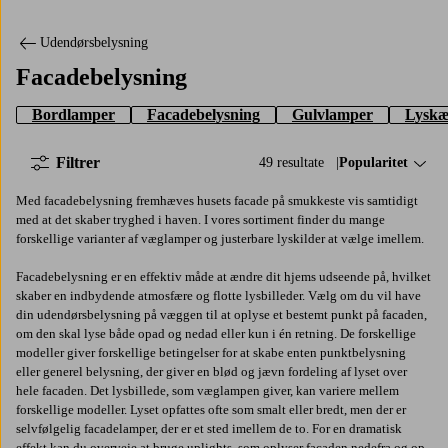
Udendørsbelysning
Facadebelysning
Bordlamper
Facadebelysning
Gulvlamper
Lyskæ
Filtrer
49 resultate
Sorter efter:
Popularitet
Med facadebelysning fremhæves husets facade på smukkeste vis samtidigt
med at det skaber tryghed i haven. I vores sortiment finder du mange
forskellige varianter af væglamper og justerbare lyskilder at vælge imellem.
Facadebelysning er en effektiv måde at ændre dit hjems udseende på, hvilket
skaber en indbydende atmosfære og flotte lysbilleder. Vælg om du vil have
din udendørsbelysning på væggen til at oplyse et bestemt punkt på facaden,
om den skal lyse både opad og nedad eller kun i én retning. De forskellige
modeller giver forskellige betingelser for at skabe enten punktbelysning
eller generel belysning, der giver en blød og jævn fordeling af lyset over
hele facaden. Det lysbillede, som væglampen giver, kan variere mellem
forskellige modeller. Lyset opfattes ofte som smalt eller bredt, men der er
selvfølgelig facadelamper, der er et sted imellem de to. For en dramatisk
effekt kan du overveje at bruge uplights, som oplyser facaden nedefra og op.