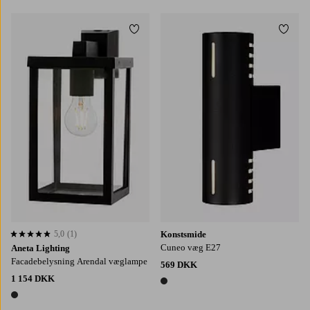
Tilføj til favoritter
Tilføj
5,0
(1)
Konstsmide
5,0 baseret på 1 bedømmelser
Cuneo væg E27
Aneta Lighting
Facadebelysning Arendal væglampe
569 DKK
1 154 DKK
1 farve
1 farve