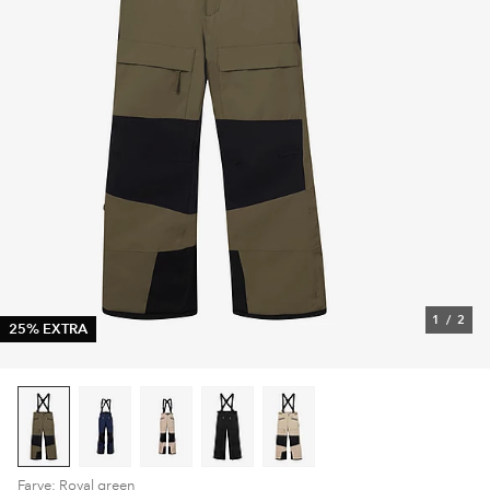
1
/
2
25% EXTRA
Farve: Royal green