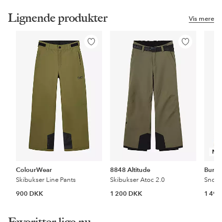
Lignende produkter
Vis mere
Tilføj
Tilføj
til
til
favoritter
favoritter
NY
ColourWear
8848 Altitude
Burto
Skibukser Line Pants
Skibukser Atoc 2.0
900 DKK
1 200 DKK
1 49
Favoritter lige nu