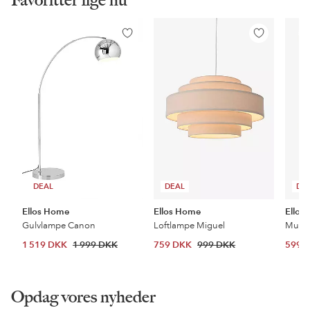
Tilføj
Tilføj
til
til
favoritter
favoritter
DEAL
DEAL
DE
Ellos Home
Ellos Home
Ellos
Gulvlampe Canon
Loftlampe Miguel
1 519 DKK
1 999 DKK
759 DKK
999 DKK
599 
Opdag vores nyheder