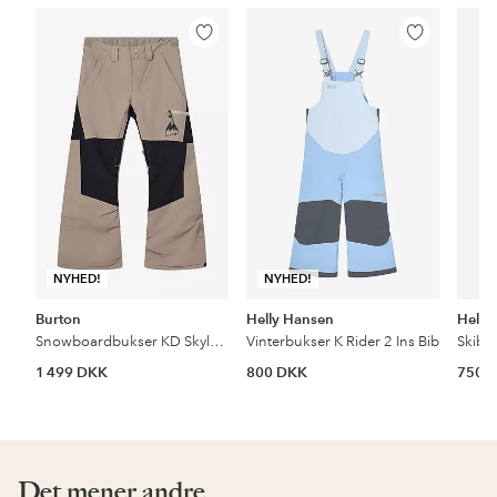
Tilføj
Tilføj
til
til
favoritter
favoritter
NYHED!
NYHED!
Burton
Helly Hansen
Helly
Snowboardbukser KD Skylar PT
Vinterbukser K Rider 2 Ins Bib
Skibu
1 499 DKK
800 DKK
750 
Det mener andre