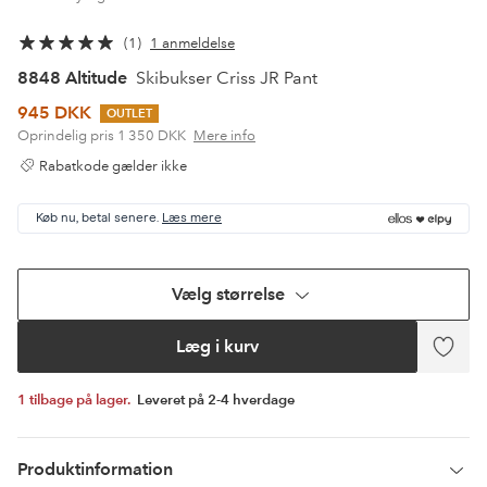
1
1 anmeldelse
8848 Altitude
Skibukser Criss JR Pant
945 DKK
OUTLET
Oprindelig pris
1 350 DKK
Mere info
Rabatkode gælder ikke
Køb nu, betal senere.
Læs mere
Vælg størrelse
Læg i kurv
Tilføj
til
favori
1 tilbage på lager.
Leveret på 2-4 hverdage
Produktinformation