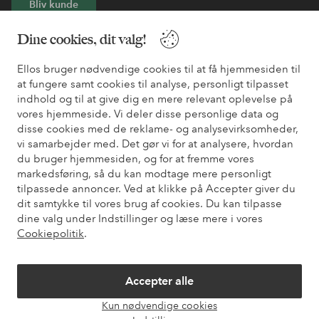
Bliv kunde
Dine cookies, dit valg!
* Se tilbudsbetingelser ved registrering
Ellos bruger nødvendige cookies til at få hjemmesiden til
at fungere samt cookies til analyse, personligt tilpasset
Har du brug for hjælp?
indhold og til at give dig en mere relevant oplevelse på
vores hjemmeside. Vi deler disse personlige data og
Du kan finde svar på de oftest stillede spørgsmål i vores FAQ.
disse cookies med de reklame- og analysevirksomheder,
Du kan også finde oplysninger om, hvordan du kontakter os.
vi samarbejder med. Det gør vi for at analysere, hvordan
du bruger hjemmesiden, og for at fremme vores
Kundeservice
Bestilling
Betalingsmåde
Le
markedsføring, så du kan modtage mere personligt
tilpassede annoncer. Ved at klikke på Accepter giver du
dit samtykke til vores brug af cookies. Du kan tilpasse
dine valg under Indstillinger og læse mere i vores
Mine sider
Cookiepolitik
.
Om Ellos
Accepter alle
Vores tjenester
Kun nødvendige cookies
Åbn