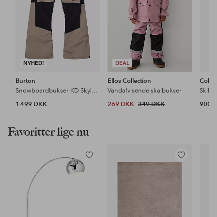
NYHED!
DEAL
Burton
Ellos Collection
Colo
Snowboardbukser KD Skylar PT
Vandafvisende skalbukser
Skibu
1 499 DKK
269 DKK
349 DKK
900 
Favoritter lige nu
Tilføj
Tilføj
til
til
favoritter
favoritter