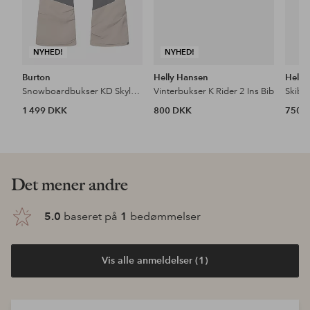
NYHED!
NYHED!
Burton
Helly Hansen
Helly
Snowboardbukser KD Skylar PT
Vinterbukser K Rider 2 Ins Bib
Skibu
1 499 DKK
800 DKK
750 
Det mener andre
5.0
baseret på
1
bedømmelser
Vis alle anmeldelser (1)