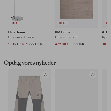
DEAL
DEAL
DE
Ellos Home
KM Home
&Ho
Gulvlampe Canon
Gulvtæppe Soft
Ryat
1 519 DKK
1 999 DKK
479 DKK
599 DKK
303 
Opdag vores nyheder
Tilføj
Tilføj
til
til
favoritter
favoritter