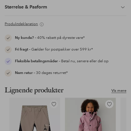
Størrelse & Pasform
Produktdeklaration
Ny kunde?
– 40% rabatt på dyreste vare*
Fri fragt
– Gælder for postpakker over 599 kr*
Fleksible betalingsmåder
– Betal nu, senere eller del op
Nem retur
– 30 dages returret*
Lignende produkter
Vis mere
Tilføj
Tilføj
til
til
favoritter
favoritter