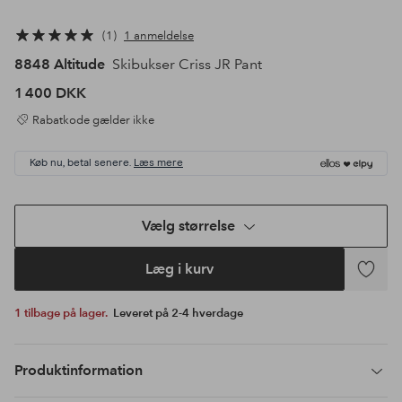
1
1 anmeldelse
8848 Altitude
Skibukser Criss JR Pant
1 400 DKK
Rabatkode gælder ikke
Køb nu, betal senere.
Læs mere
Vælg størrelse
Læg i kurv
Tilføj
til
1 tilbage på lager.
Leveret på 2-4 hverdage
favoritte
Produktinformation