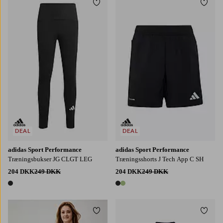
Tilføj til favoritter
Tilføj
128
140
152
164
170
128
140
152
164
176
DEAL
DEAL
adidas Sport Performance
adidas Sport Performance
Træningsbukser JG CLGT LEG
Træningsshorts J Tech App C SH
204 DKK
249 DKK
204 DKK
249 DKK
1 farve
2 farver
Tilføj til favoritter
Tilføj