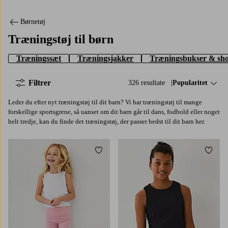
Børnetøj
Træningstøj til børn
Træningssæt
Træningsjakker
Træningsbukser & sho
Filtrer
326 resultate
Sorter efter:
Popularitet
Leder du efter nyt træningstøj til dit barn? Vi har træningstøj til mange
forskellige sportsgrene, så uanset om dit barn går til dans, fodbold eller noget
helt tredje, kan du finde det træningstøj, der passer bedst til dit barn her.
Tilføj til favoritter
Tilføj
98/104
110/116
122/128
134/140
122/128
134/140
146/152
158/164