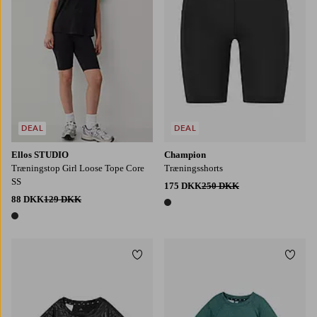
DEAL
DEAL
Ellos STUDIO
Champion
Træningstop Girl Loose Tope Core
Træningsshorts
SS
175 DKK
250 DKK
88 DKK
129 DKK
1 farve
1 farve
Tilføj til favoritter
Tilføj
128
140
152
164
170
128
140
152
164
176