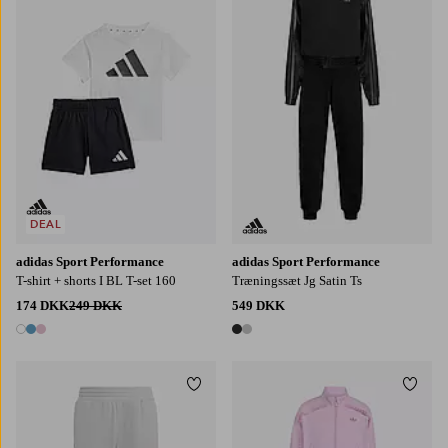
128
152
164
170
140
DEAL
adidas Sport Performance
adidas Sport Performance
T-shirt + shorts I BL T-set 160
Træningssæt Jg Satin Ts
174 DKK
249 DKK
549 DKK
3 farver
2 farver
Tilføj til favoritter
Tilføj
128
152
164
170
140
104
116
122
128
110