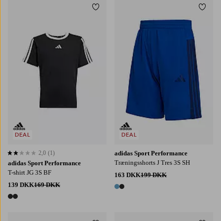
Tilføj til favoritter
Tilføj
128
140
152
164
170
128
140
152
164
176
DEAL
DEAL
2,0
(1)
adidas Sport Performance
2,0 baseret på 1 bedømmelser
Træningsshorts J Tres 3S SH
adidas Sport Performance
T-shirt JG 3S BF
163 DKK
199 DKK
139 DKK
169 DKK
2 farver
2 farver