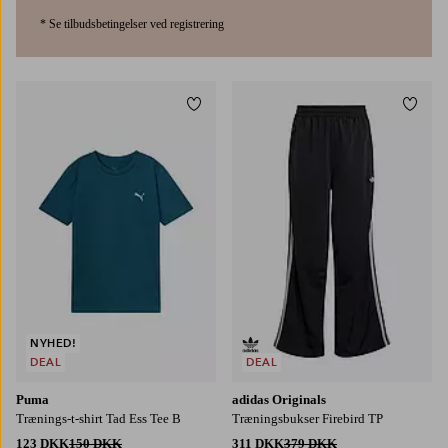
* Se tilbudsbetingelser ved registrering
Tilføj til favoritter
Tilføj
NYHED!
DEAL
DEAL
Puma
adidas Originals
Trænings-t-shirt Tad Ess Tee B
Træningsbukser Firebird TP
123 DKK
150 DKK
311 DKK
379 DKK