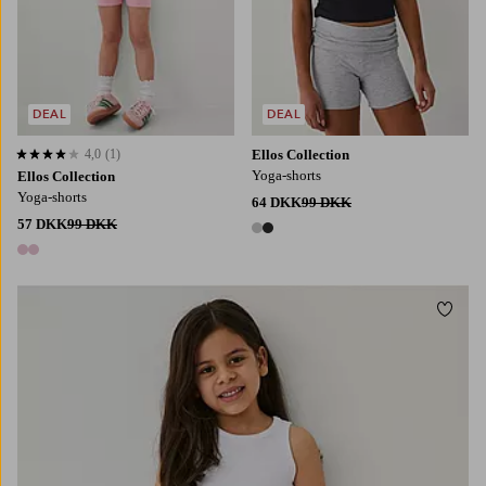
DEAL
DEAL
4,0
(1)
Ellos Collection
4,0 baseret på 1 bedømmelser
Yoga-shorts
Ellos Collection
Yoga-shorts
64 DKK
99 DKK
57 DKK
99 DKK
2 farver
2 farver
Tilføj
98/104
110/116
122/128
134/140