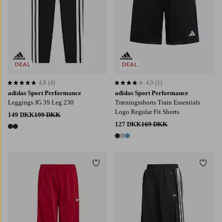
DEAL
DEAL
4,8
(4)
4,0
(1)
4,8 baseret på 4 bedømmelser
4,0 baseret på 1 bedømmelser
adidas Sport Performance
adidas Sport Performance
Leggings JG 3S Leg 230
Træningsshorts Train Essentials
Logo Regular Fit Shorts
149 DKK
199 DKK
127 DKK
169 DKK
2 farver
3 farver
Tilføj til favoritter
Tilføj
128
140
152
164
170