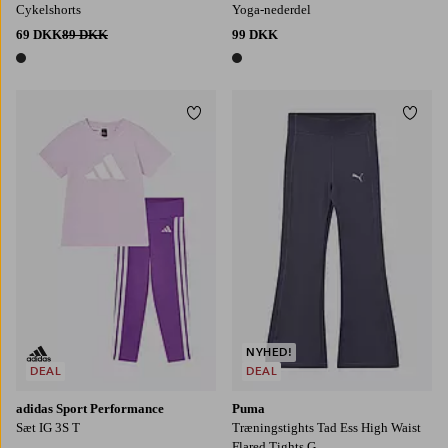
Cykelshorts
Yoga-nederdel
69 DKK
89 DKK
99 DKK
1 farve
1 farve
Tilføj til favoritter
Tilføj
NYHED!
DEAL
DEAL
adidas Sport Performance
Puma
Sæt IG 3S T
Træningstights Tad Ess High Waist
Flared Tights G