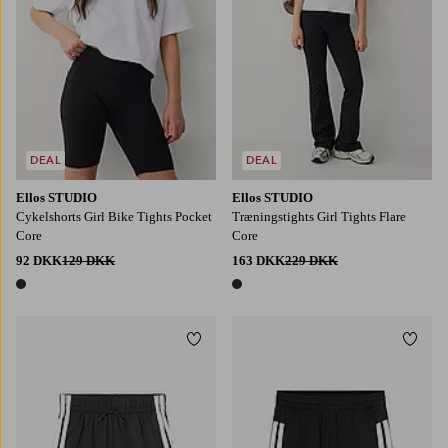
DEAL
DEAL
Ellos STUDIO
Ellos STUDIO
Cykelshorts Girl Bike Tights Pocket
Træningstights Girl Tights Flare
Core
Core
92 DKK
129 DKK
163 DKK
229 DKK
1 farve
1 farve
Tilføj til favoritter
Tilføj
128
140
152
164
176
128
140
152
164
176