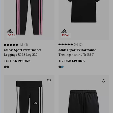
DEAL
DEAL
4,8
(4)
5,0
(2)
4,8 baseret på 4 bedømmelser
5,0 baseret på 2 bedømmelser
adidas Sport Performance
adidas Sport Performance
Leggings JG 3S Leg 230
Trænings-t-shirt J Tr-ES T
149 DKK
199 DKK
112 DKK
149 DKK
2 farver
2 farver
Tilføj til favoritter
Tilføj
128
140
152
164
170
128
140
152
164
176