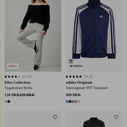
122/128
134/140
146/152
158/164
110
116
122
128
DEAL
NYHED!
4,2
(9)
5,0
(4)
4,2 baseret på 9 bedømmelser
5,0 baseret på 4 bedømmelser
Ellos Collection
adidas Originals
Yogabukser Stella
Træningssæt SST Tracksuit
126 DKK
229 DKK
499 DKK
2 farver
5 farver
Tilføj til favoritter
Tilføj