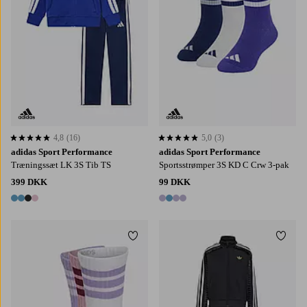
4,8
(16)
5,0
(3)
4,8 baseret på 16 bedømmelser
5,0 baseret på 3 bedømmelser
adidas Sport Performance
adidas Sport Performance
Træningssæt LK 3S Tib TS
Sportsstrømper 3S KD C Crw 3-pak
399 DKK
99 DKK
4 farver
4 farver
Tilføj til favoritter
Tilføj
22/24
25/27
28/30
31/33
34/36
104
116
122
128
110