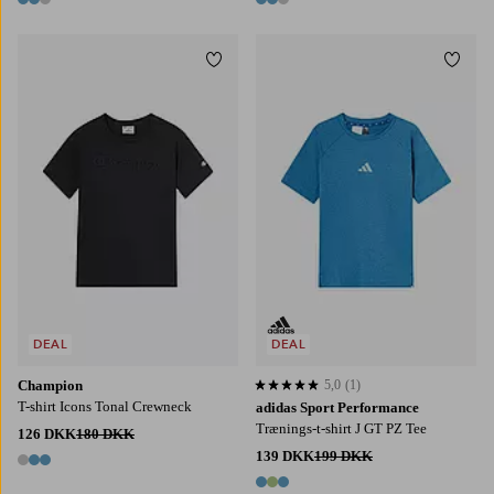
3 farver
3 farver
Tilføj til favoritter
Tilføj
S
M
L
XL
2XL
128
140
152
164
176
DEAL
DEAL
Champion
5,0
(1)
5,0 baseret på 1 bedømmelser
T-shirt Icons Tonal Crewneck
adidas Sport Performance
Trænings-t-shirt J GT PZ Tee
126 DKK
180 DKK
139 DKK
199 DKK
3 farver
3 farver