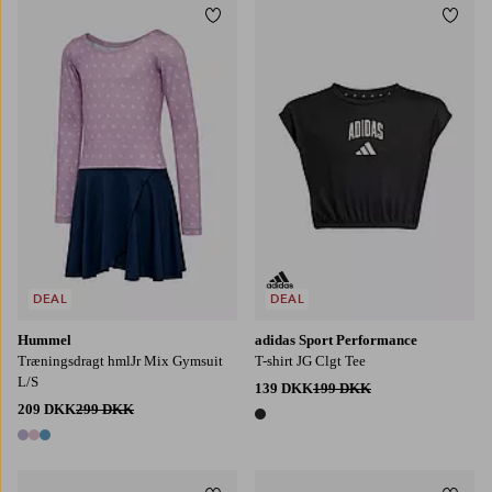
Tilføj til favoritter
Tilføj
DEAL
DEAL
Hummel
adidas Sport Performance
Træningsdragt hmlJr Mix Gymsuit
T-shirt JG Clgt Tee
L/S
139 DKK
199 DKK
209 DKK
299 DKK
1 farve
3 farver