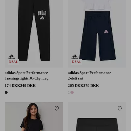
DEAL
DEAL
adidas Sport Performance
adidas Sport Performance
Træningstights JG Clgt Leg
2-delt sæt
174 DKK
249 DKK
265 DKK
379 DKK
1 farve
2 farver
Tilføj til favoritter
Tilføj
122/128
134/140
146/152
158/164
S
M
L
XL
2XL