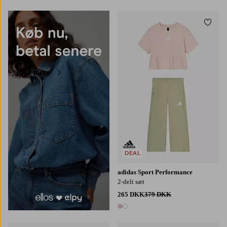
Tilføj
Læs mere
DEAL
adidas Sport Performance
2-delt sæt
265 DKK
379 DKK
2 farver