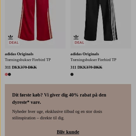
DEAL
DEAL
adidas Originals
adidas Originals
Træningsbukser Firebird TP
Træningsbukser Firebird TP
311 DKK
379 DKK
311 DKK
379 DKK
2 farver
1 farve
Dit første køb? Vi giver dig 40% rabat på den
dyreste* vare.
Nyheder hver uge, eksklusive tilbud og en stor dosis
stilinspiration – direkte til dig.
Bliv kunde