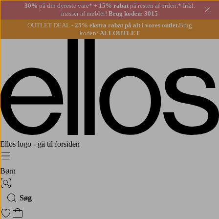
30%
på din dyreste vare*
+ 15% rabat
på resten af orden.* Inkl.
Lu
masser af møbler!
Brug koden: 3015
OUTLET DEAL -
25% ekstra rabat på alt i vores outlet.
Brug
koden:
ALLOUTLET
Ellos logo - gå til forsiden
Menu
Børn
Billedsøgning
Søg
Gå til favoritmarkerede produkter
Gå til indkøbskurven