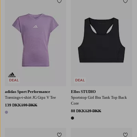
Tilføj til favoritter
Tilføj
122/128
134/140
146/152
158/164
DEAL
DEAL
adidas Sport Performance
Ellos STUDIO
Trænings-t-shirt JG Gtpz V Tee
Sportstop Girl Bra Tank Top Back
Core
139 DKK
199 DKK
88 DKK
129 DKK
1 farve
1 farve
Tilføj til favoritter
Tilføj