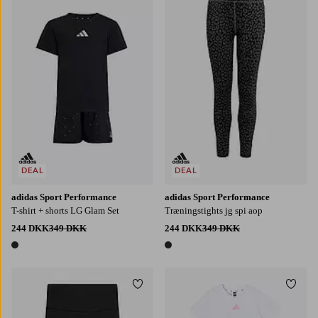
128
140
152
164
DEAL
DEAL
adidas Sport Performance
adidas Sport Performance
T-shirt + shorts LG Glam Set
Træningstights jg spi aop
244 DKK
349 DKK
244 DKK
349 DKK
1 farve
1 farve
Tilføj til favoritter
Tilføj
128
140
152
164
170