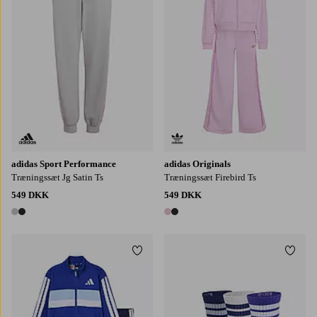
adidas Sport Performance
adidas Originals
Træningssæt Jg Satin Ts
Træningssæt Firebird Ts
549 DKK
549 DKK
2 farver
2 farver
Tilføj til favoritter
Tilføj
104
116
122
128
110
22/24
25/27
28/30
31/33
34/36