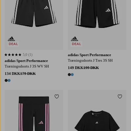
DEAL
DEAL
5,0
(1)
adidas Sport Performance
5,0 baseret på 1 bedømmelser
Træningsshorts J Tres 3S SH
adidas Sport Performance
Træningsshorts J 3S WV SH
149 DKK
199 DKK
134 DKK
179 DKK
2 farver
2 farver
Tilføj til favoritter
Tilføj
128
140
152
164
170