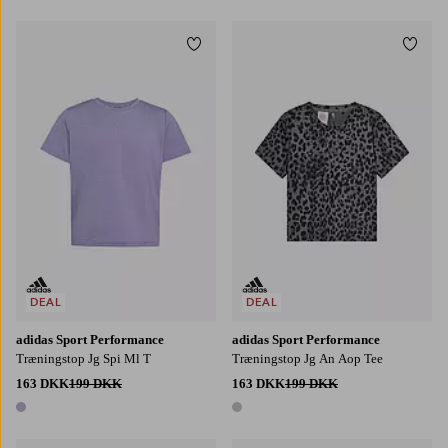
Tilføj til favoritter
Tilføj
128
140
152
164
170
128
140
152
164
170
DEAL
DEAL
adidas Sport Performance
adidas Sport Performance
Træningstop Jg Spi Ml T
Træningstop Jg An Aop Tee
163 DKK
199 DKK
163 DKK
199 DKK
1 farve
1 farve