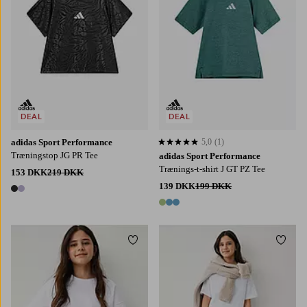
DEAL
DEAL
adidas Sport Performance
5,0
(1)
5,0 baseret på 1 bedømmelser
Træningstop JG PR Tee
adidas Sport Performance
Trænings-t-shirt J GT PZ Tee
153 DKK
219 DKK
139 DKK
199 DKK
2 farver
3 farver
Tilføj til favoritter
Tilføj
122/128
134/140
146/152
158/164