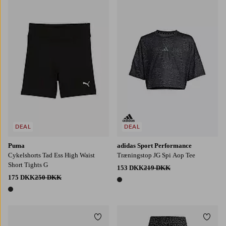
128
140
152
164
128
140
152
164
170
DEAL
DEAL
Puma
adidas Sport Performance
Cykelshorts Tad Ess High Waist
Træningstop JG Spi Aop Tee
Short Tights G
153 DKK
219 DKK
175 DKK
250 DKK
1 farve
1 farve
Tilføj til favoritter
Tilføj