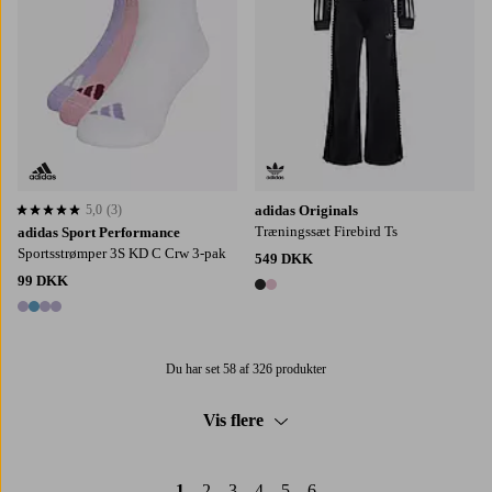
5,0
(3)
adidas Originals
5,0 baseret på 3 bedømmelser
Træningssæt Firebird Ts
adidas Sport Performance
Sportsstrømper 3S KD C Crw 3-pak
549 DKK
99 DKK
2 farver
4 farver
Du har set 58 af 326 produkter
Vis flere
1
2
3
4
5
6