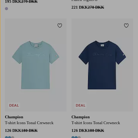
195 DKK
279 DKK
221 DKK
270 DKK
1 farve
Tilføj til favoritter
Tilføj
S
M
L
XL
2XL
S
M
L
XL
2XL
DEAL
DEAL
Champion
Champion
T-shirt Icons Tonal Crewneck
T-shirt Icons Tonal Crewneck
126 DKK
180 DKK
126 DKK
180 DKK