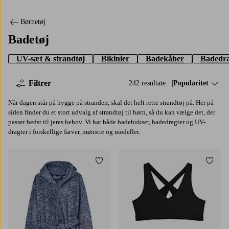
Børnetøj
Badetøj
UV-sæt & strandtøj
Bikinier
Badekåber
Badedra
Filtrer
242 resultate
Sorter efter:
Popularitet
Når dagen står på hygge på stranden, skal det helt rette strandtøj på. Her på
siden finder du et stort udvalg af strandtøj til børn, så du kan vælge det, der
passer bedst til jeres behov. Vi har både badebukser, badedragter og UV-
dragter i forskellige farver, mønstre og modeller.
Tilføj til favoritter
Tilføj
134/140
146/152
158/164
170
122/128
134/140
146/152
158/164