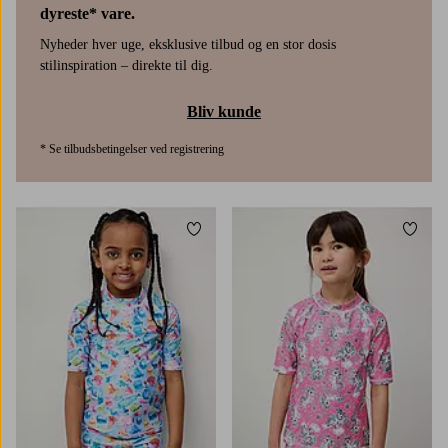
dyreste* vare.
Nyheder hver uge, eksklusive tilbud og en stor dosis
stilinspiration – direkte til dig.
Bliv kunde
* Se tilbudsbetingelser ved registrering
Tilføj til favoritter
Tilføj
86/92
98/104
110/116
122/128
86/92
98/104
110/116
122/128