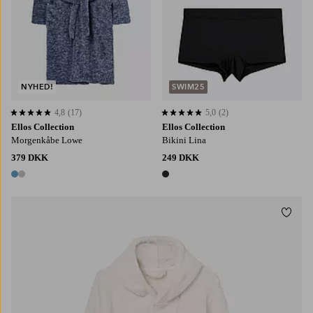
NYHED!
SWIM25
4,8
(17)
5,0
(2)
4,8 baseret på 17 bedømmelser
5,0 baseret på 2 bedømmelser
Ellos Collection
Ellos Collection
Morgenkåbe Lowe
Bikini Lina
379 DKK
249 DKK
2 farver
1 farve
Tilføj
134/140
146/152
158/164