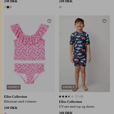
249 DKK
249 DKK
3 farver
1 farve
Tilføj til favoritter
Tilføj
98/104
110/116
122/128
134/140
86/92
98/104
110/116
122/128
SWIM25
SWIM25
Ellos Collection
3,5
(4)
3,5 baseret på 4 bedømmelser
Bikinisæt med volanter
Ellos Collection
UV-sæt med top og shorts
249 DKK
349 DKK