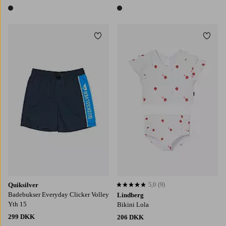
1 farve
1 farve
Tilføj til favoritter
Tilføj
XS/8
S/10
M/12
L/14
XL/16
110/116
122/128
134/140
146/152
Quiksilver
5,0
(9)
5,0 baseret på 9 bedømmelser
Badebukser Everyday Clicker Volley
Lindberg
Yth 15
Bikini Lola
299 DKK
206 DKK