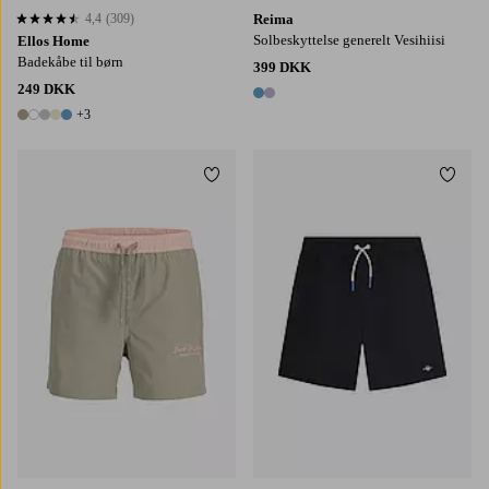
4,4
(309)
Reima
4,4 baseret på 309 bedømmelser
Solbeskyttelse generelt Vesihiisi
Ellos Home
Badekåbe til børn
399 DKK
249 DKK
2 farver
+3
8 farver
Tilføj til favoritter
Tilføj
128
140
152
164
176