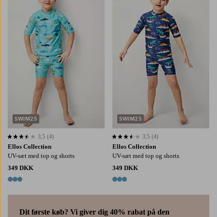
86/92
98/104
110/116
122/128
86/92
98/104
110/116
122/128
SWIM25
SWIM25
3,5
(4)
3,5
(4)
3,5 baseret på 4 bedømmelser
3,5 baseret på 4 bedømmelser
Ellos Collection
Ellos Collection
UV-sæt med top og shorts
UV-sæt med top og shorts
349 DKK
349 DKK
3 farver
3 farver
Dit første køb? Vi giver dig 40% rabat på den