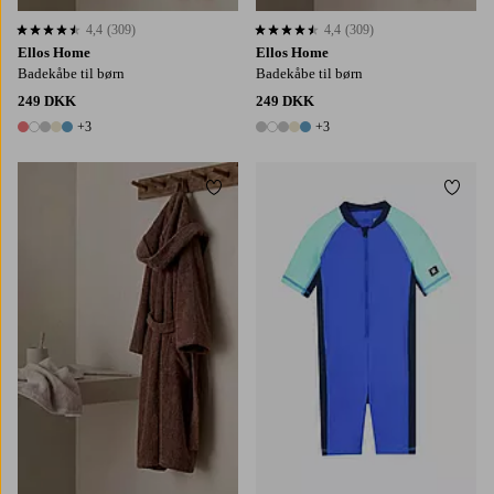
4,4
(309)
4,4
(309)
4,4 baseret på 309 bedømmelser
4,4 baseret på 309 bedømmelser
Ellos Home
Ellos Home
Badekåbe til børn
Badekåbe til børn
249 DKK
249 DKK
+3
+3
8 farver
8 farver
Tilføj til favoritter
Tilføj
98/104
110/116
122/128
134/140