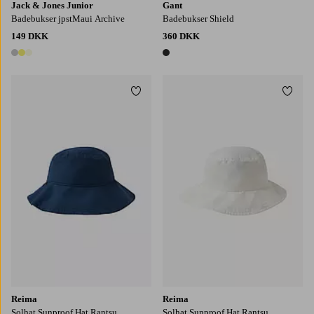
Jack & Jones Junior
Gant
Badebukser jpstMaui Archive
Badebukser Shield
149 DKK
360 DKK
3 farver
1 farve
Tilføj til favoritter
Tilføj
48
50
52
50
52
54
Reima
Reima
Solhat Sunproof Hat Rantsu
Solhat Sunproof Hat Rantsu