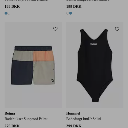
199 DKK
199 DKK
2 farver
2 farver
Tilføj til favoritter
Tilføj
Reima
Hummel
Badebukser Sunproof Palmu
Badedragt hmlJr Solid
279 DKK
299 DKK