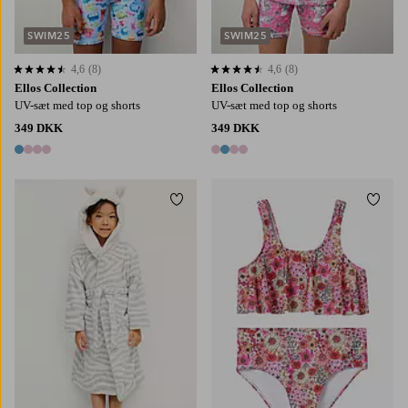
SWIM25
SWIM25
4,6
(8)
4,6
(8)
4,6 baseret på 8 bedømmelser
4,6 baseret på 8 bedømmelser
Ellos Collection
Ellos Collection
UV-sæt med top og shorts
UV-sæt med top og shorts
349 DKK
349 DKK
4 farver
4 farver
Tilføj til favoritter
Tilføj
86/92
98/104
110/116
122/128
134/140
122/128
134/140
146/152
158/164