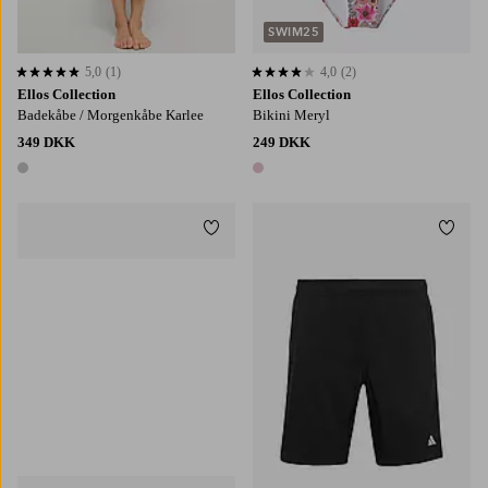
SWIM25
5,0
(1)
4,0
(2)
5,0 baseret på 1 bedømmelser
4,0 baseret på 2 bedømmelser
Ellos Collection
Ellos Collection
Badekåbe / Morgenkåbe Karlee
Bikini Meryl
349 DKK
249 DKK
1 farve
1 farve
Tilføj til favoritter
Tilføj