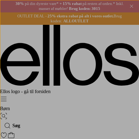
30%
på din dyreste vare*
+ 15% rabat
på resten af orden.* Inkl.
Lu
masser af møbler!
Brug koden: 3015
OUTLET DEAL -
25% ekstra rabat på alt i vores outlet.
Brug
koden:
ALLOUTLET
Ellos logo - gå til forsiden
Menu
Børn
Billedsøgning
Søg
Gå til favoritmarkerede produkter
Gå til indkøbskurven