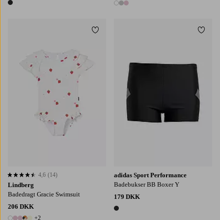
1 farve
3 farver
Tilføj til favoritter
Tilføj
86/92
98/104
110/116
122/128
4,6
(14)
adidas Sport Performance
4,6 baseret på 14 bedømmelser
Badebukser BB Boxer Y
Lindberg
Badedragt Gracie Swimsuit
179 DKK
206 DKK
1 farve
+2