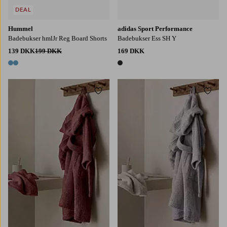
DEAL
Hummel
adidas Sport Performance
Badebukser hmlJr Reg Board Shorts
Badebukser Ess SH Y
139 DKK
199 DKK
169 DKK
2 farver
1 farve
Tilføj til favoritter
Tilføj
98/104
110/116
122/128
134/140
98/104
110/116
122/128
134/140