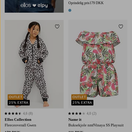
Oprindelig pris
179 DKK
1 farve
Tilføj til favoritter
Tilføj
86/92
98/104
110/116
122/128
86
92
98
104
110
OUTLET
OUTLET
25% EXTRA
25% EXTRA
4,6
(8)
4,0
(2)
4,6 baseret på 8 bedømmelser
4,0 baseret på 2 bedømmelser
Ellos Collection
Name it
Fleeceoverall Gwen
Buksekjole nmfVinaya SS Playsuit