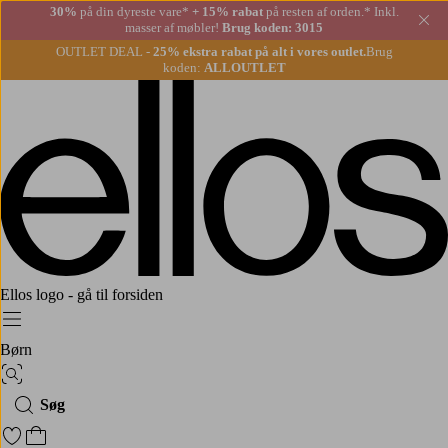
30%
på din dyreste vare*
+ 15% rabat
på resten af orden.* Inkl.
Lu
masser af møbler!
Brug koden: 3015
OUTLET DEAL -
25% ekstra rabat på alt i vores outlet.
Brug
koden:
ALLOUTLET
Ellos logo - gå til forsiden
Menu
Børn
Billedsøgning
Søg
Gå til favoritmarkerede produkter
Gå til indkøbskurven