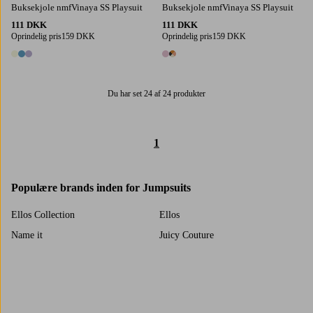
Buksekjole nmfVinaya SS Playsuit
Buksekjole nmfVinaya SS Playsuit
111 DKK
111 DKK
Oprindelig pris
159 DKK
Oprindelig pris
159 DKK
3 farver
2 farver
Du har set 24 af 24 produkter
1
Populære brands inden for Jumpsuits
Ellos Collection
Ellos
Name it
Juicy Couture
Trustpilot