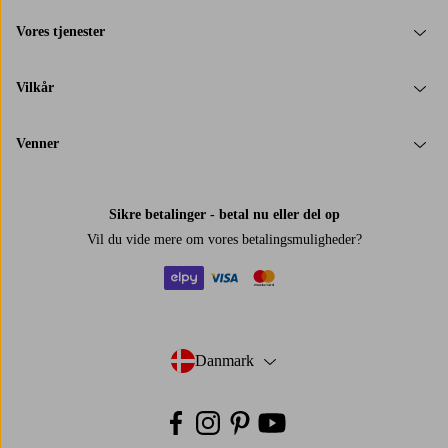
Vores tjenester
Vilkår
Venner
Sikre betalinger - betal nu eller del op
Vil du vide mere om
vores betalingsmuligheder
?
elpy
visa
mastercard
Danmark
- Vælg land