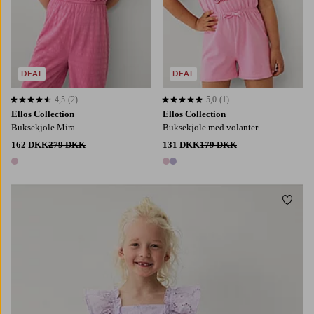
DEAL
DEAL
4,5
(2)
5,0
(1)
4,5 baseret på 2 bedømmelser
5,0 baseret på 1 bedømmelser
Ellos Collection
Ellos Collection
Buksekjole Mira
Buksekjole med volanter
162 DKK
279 DKK
131 DKK
179 DKK
1 farve
2 farver
Tilføj