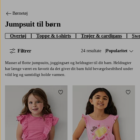
Børnetøj
Jumpsuit til børn
Overtøj
Toppe & t-shirts
Trøjer & cardigans
Swe
Filtrer
24 resultate
Sorter efter:
Popularitet
Masser af flotte jumpsuits, joggingsæt og heldragter til dit barn. Heldragter
har længe været en favorit da det giver dit barn fuld bevægelsesfrihed under
vild leg og samtidigt holde varmen.
Tilføj til favoritter
Tilføj
86/92
98/104
110/116
122/128
134/140
86/92
98/104
110/116
122/128
134/140