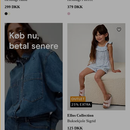
299 DKK
379 DKK
2 farver
1 farve
Tilføj
86/92
98/104
110/116
122/128
134/140
Læs mere
OUTLET
25% EXTRA
Ellos Collection
Buksekjole Sigrid
125 DKK