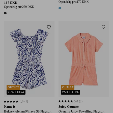
Oprindelig pris
179 DKK
167 DKK
Oprindelig pris
279 DKK
1 farve
1 farve
Tilføj til favoritter
Tilføj
OUTLET
OUTLET
25% EXTRA
25% EXTRA
5,0
(1)
5,0
(2)
5,0 baseret på 1 bedømmelser
5,0 baseret på 2 bedømmelser
Name it
Juicy Couture
Buksekjole nmfVinaya SS Playsuit
Overalls Juicy Towelling Playsuit