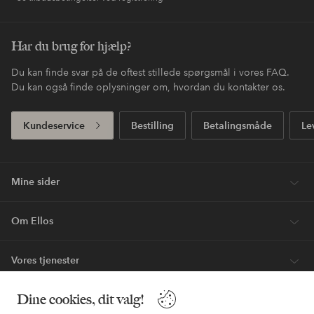
Har du brug for hjælp?
Du kan finde svar på de oftest stillede spørgsmål i vores FAQ.
Du kan også finde oplysninger om, hvordan du kontakter os.
Kundeservice
Bestilling
Betalingsmåde
Le
Mine sider
Om Ellos
Vores tjenester
Dine cookies, dit valg!
Vilkår