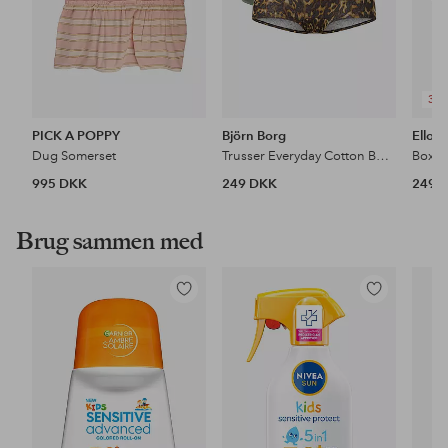
3 F
PICK A POPPY
Björn Borg
Ellos 
Dug Somerset
Trusser Everyday Cotton Boxer Shorts 2-pak
995 DKK
249 DKK
249 
Brug sammen med
Tilføj
Tilføj
til
til
favoritter
favoritter