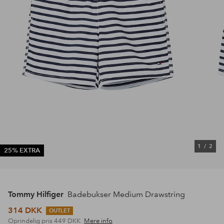
1
/
2
25% EXTRA
Tommy Hilfiger
Badebukser Medium Drawstring
314 DKK
OUTLET
Oprindelig pris
449 DKK
Mere info