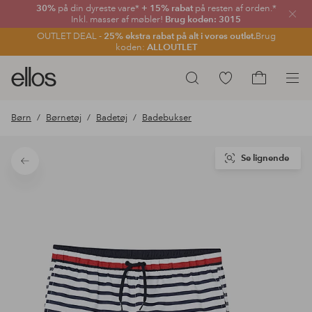
30%
på din dyreste vare*
+ 15% rabat
på resten af orden.*
Luk
Inkl. masser af møbler!
Brug koden: 3015
OUTLET DEAL -
25% ekstra rabat på alt i vores outlet.
Brug
koden:
ALLOUTLET
Ellos
Gå
Søg
logo
til
Gå
-
favoritmarkerede
til
Børn
Børnetøj
Badetøj
Badebukser
gå
produkter
indkøbskur
til
forsiden
Se lignende
Tilbage