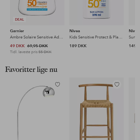
DEAL
Garnier
Nivea
Nivea
Ambre Solaire Sensitive Advanced Kids Roll-On SPF50+ 18 G
Kids Sensitive Protect & Play Sun Trigger Spray SPF 50+
49 DKK
69,95 DKK
189 DKK
149 
Tidl. laveste pris
55 DKK
Favoritter lige nu
Tilføj
Tilføj
til
til
favoritter
favoritter