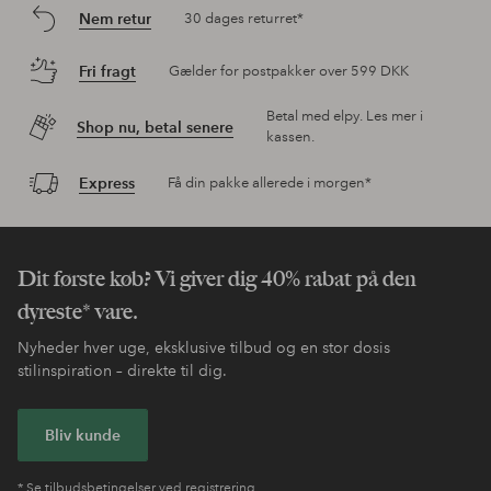
Nem retur
30 dages returret*
Fri fragt
Gælder for postpakker over 599 DKK
Betal med elpy. Les mer i
Shop nu, betal senere
kassen.
Express
Få din pakke allerede i morgen*
Dit første køb? Vi giver dig 40% rabat på den
dyreste* vare.
Nyheder hver uge, eksklusive tilbud og en stor dosis
stilinspiration – direkte til dig.
Bliv kunde
* Se tilbudsbetingelser ved registrering