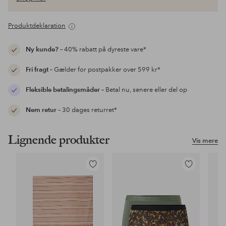
Produktdeklaration
Ny kunde?
– 40% rabatt på dyreste vare*
Fri fragt
– Gælder for postpakker over 599 kr*
Fleksible betalingsmåder
– Betal nu, senere eller del op
Nem retur
– 30 dages returret*
Lignende produkter
Vis mere
Tilføj
Tilføj
til
til
favoritter
favoritter