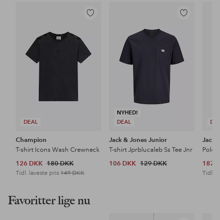
Tilføj
Tilføj
til
til
favoritter
favoritter
NYHED!
DEAL
DEAL
DE
Champion
Jack & Jones Junior
Jack 
T-shirt Icons Wash Crewneck
T-shirt Jprblucaleb Ss Tee Jnr
126 DKK
180 DKK
106 DKK
129 DKK
187 
Tidl. laveste pris
149 DKK
Tidl. l
Favoritter lige nu