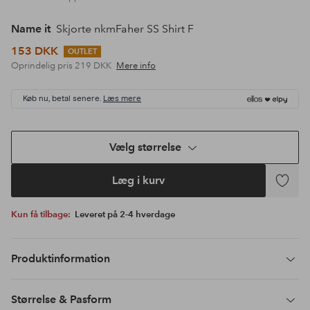
Name it
Skjorte nkmFaher SS Shirt F
153 DKK
OUTLET
Oprindelig pris
219 DKK
Mere info
Køb nu, betal senere.
Læs mere
Vælg størrelse
Læg i kurv
Tilføj
til
Kun få tilbage:
Leveret på 2-4 hverdage
favoritte
Produktinformation
Størrelse & Pasform