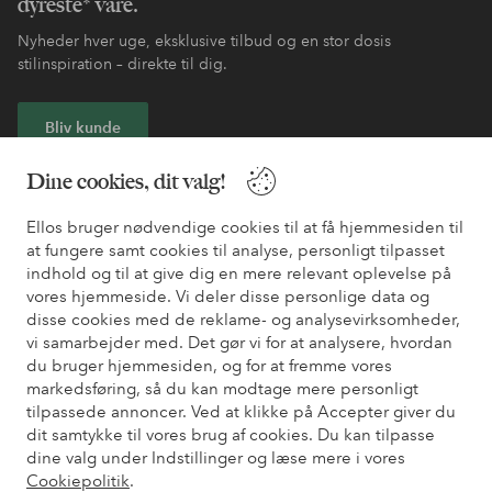
dyreste* vare.
Nyheder hver uge, eksklusive tilbud og en stor dosis
stilinspiration – direkte til dig.
Bliv kunde
Dine cookies, dit valg!
* Se tilbudsbetingelser ved registrering
Ellos bruger nødvendige cookies til at få hjemmesiden til
at fungere samt cookies til analyse, personligt tilpasset
Har du brug for hjælp?
indhold og til at give dig en mere relevant oplevelse på
vores hjemmeside. Vi deler disse personlige data og
Du kan finde svar på de oftest stillede spørgsmål i vores FAQ.
disse cookies med de reklame- og analysevirksomheder,
Du kan også finde oplysninger om, hvordan du kontakter os.
vi samarbejder med. Det gør vi for at analysere, hvordan
du bruger hjemmesiden, og for at fremme vores
Kundeservice
Bestilling
Betalingsmåde
Le
markedsføring, så du kan modtage mere personligt
tilpassede annoncer. Ved at klikke på Accepter giver du
dit samtykke til vores brug af cookies. Du kan tilpasse
dine valg under Indstillinger og læse mere i vores
Mine sider
Cookiepolitik
.