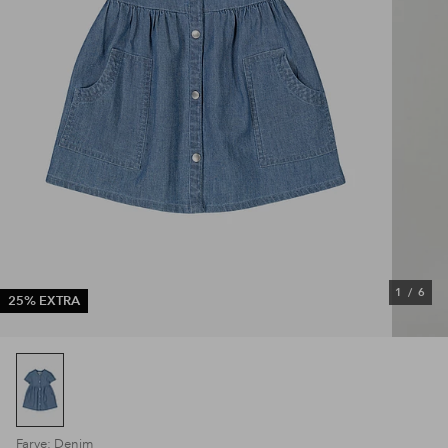
1
/
6
25% EXTRA
Farve: Denim