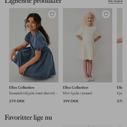
Lignende produkter
Vis mere
Tilføj
Tilføj
til
til
favoritter
favoritter
Ellos Collection
Ellos Collection
Ellos 
Sweatshirtkjole med denimlook
Mini kjole i tweed
Kjole 
279 DKK
399 DKK
279 
Favoritter lige nu