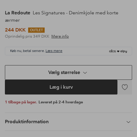
La Redoute
Les Signatures - Denimkjole med korte
ærmer
244 DKK
OUTLET
Oprindelig pris
349 DKK
Mere info
Køb nu, betal senere.
Læs mere
Vælg størrelse
Læg i kurv
Tilføj
til
1 tilbage på lager.
Leveret på 2-4 hverdage
favoritte
Produktinformation