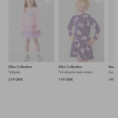
Tilføj
Tilføj
til
til
favoritter
favoritter
Ellos Collection
Ellos Collection
Name 
Tylkjole
Trikotkjole med volant
Kjole
279 DKK
179 DKK
149 