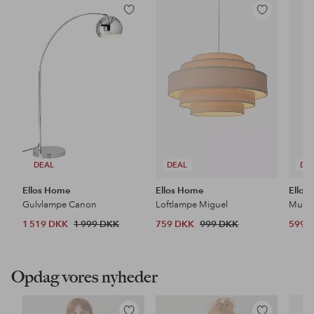
Tilføj
Tilføj
til
til
favoritter
favoritter
DEAL
DEAL
DE
Ellos Home
Ellos Home
Ellos
Gulvlampe Canon
Loftlampe Miguel
1 519 DKK
1 999 DKK
759 DKK
999 DKK
599 
Opdag vores nyheder