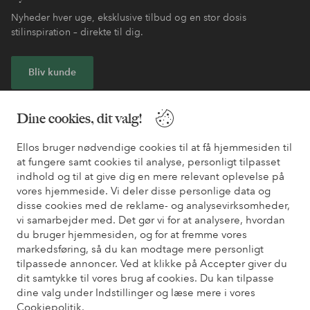
Nyheder hver uge, eksklusive tilbud og en stor dosis
stilinspiration – direkte til dig.
Bliv kunde
* Se tilbudsbetingelser ved registrering
Dine cookies, dit valg!
Ellos bruger nødvendige cookies til at få hjemmesiden til
Har du brug for hjælp?
at fungere samt cookies til analyse, personligt tilpasset
indhold og til at give dig en mere relevant oplevelse på
Du kan finde svar på de oftest stillede spørgsmål i vores FAQ.
vores hjemmeside. Vi deler disse personlige data og
Du kan også finde oplysninger om, hvordan du kontakter os.
disse cookies med de reklame- og analysevirksomheder,
vi samarbejder med. Det gør vi for at analysere, hvordan
Kundeservice
Bestilling
Betalingsmåde
Le
du bruger hjemmesiden, og for at fremme vores
markedsføring, så du kan modtage mere personligt
tilpassede annoncer. Ved at klikke på Accepter giver du
dit samtykke til vores brug af cookies. Du kan tilpasse
Mine sider
dine valg under Indstillinger og læse mere i vores
Cookiepolitik
.