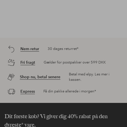
Nem retur
30 dages returret*
Fri fragt
Gælder for postpakker over 599 DKK
Betal med elpy. Les mer i
Shop nu, betal senere
kassen.
Express
Få din pakke allerede i morgen*
Dit første køb? Vi giver dig 40% rabat på den
dyreste* vare.