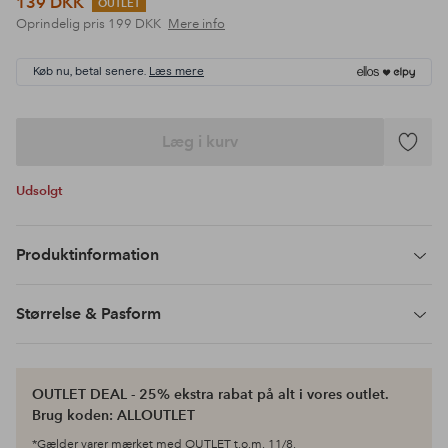
139 DKK
OUTLET
Oprindelig pris
199 DKK
Mere info
Køb nu, betal senere.
Læs mere
Læg i kurv
Tilføj
til
Udsolgt
favoritte
Produktinformation
Størrelse & Pasform
OUTLET DEAL - 25% ekstra rabat på alt i vores outlet.
Brug koden: ALLOUTLET
*Gælder varer mærket med OUTLET t.o.m. 11/8.