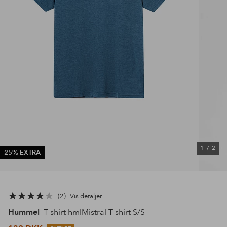
1
/
2
25% EXTRA
2
Vis detaljer
Hummel
T-shirt hmlMistral T-shirt S/S