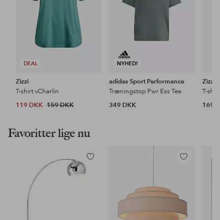
DEAL
NYHED!
Zizzi
adidas Sport Performance
Zizzi
T-shirt vCharlin
Træningstop Pwr Ess Tee
T-shir
119 DKK
159 DKK
349 DKK
169 
Favoritter lige nu
Tilføj
Tilføj
til
til
favoritter
favoritter