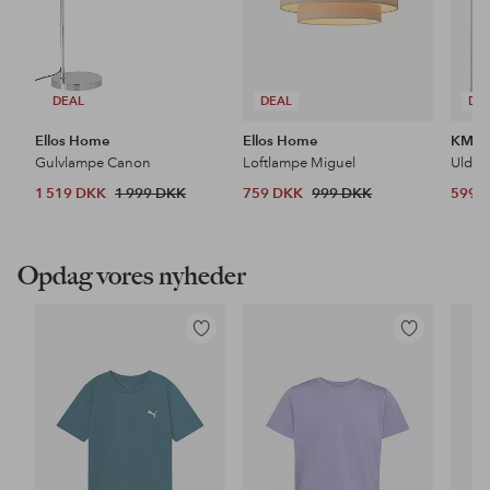
DEAL
DEAL
DE
Ellos Home
Ellos Home
KM H
Gulvlampe Canon
Loftlampe Miguel
Uldtæ
1 519 DKK
1 999 DKK
759 DKK
999 DKK
599 
Opdag vores nyheder
Tilføj
Tilføj
til
til
favoritter
favoritter