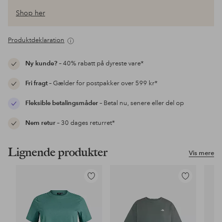
Shop her
Produktdeklaration
Ny kunde?
– 40% rabatt på dyreste vare*
Fri fragt
– Gælder for postpakker over 599 kr*
Fleksible betalingsmåder
– Betal nu, senere eller del op
Nem retur
– 30 dages returret*
Lignende produkter
Vis mere
Tilføj
Tilføj
til
til
favoritter
favoritter