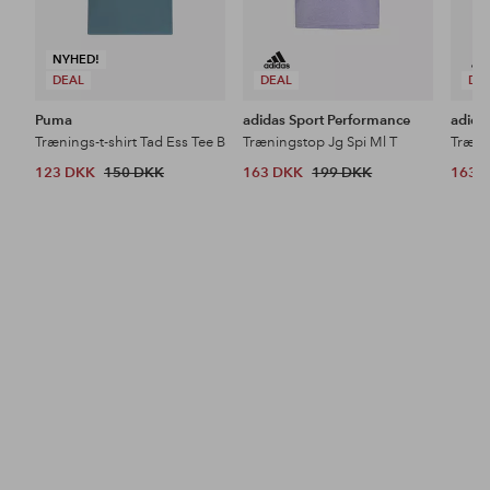
NYHED!
DEAL
DEAL
DE
Puma
adidas Sport Performance
adida
Trænings-t-shirt Tad Ess Tee B
Træningstop Jg Spi Ml T
Træni
123 DKK
150 DKK
163 DKK
199 DKK
163 