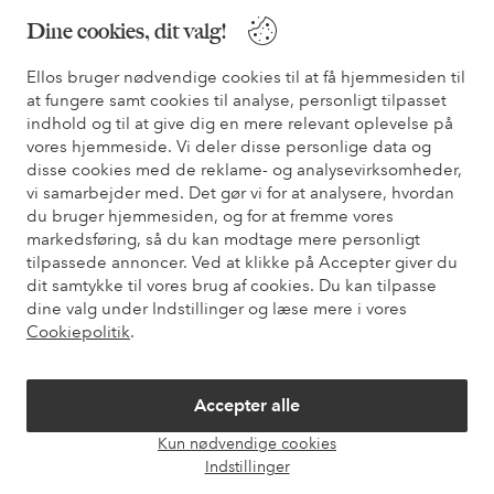
Dine cookies, dit valg!
* Se tilbudsbetingelser ved registrering
Ellos bruger nødvendige cookies til at få hjemmesiden til
at fungere samt cookies til analyse, personligt tilpasset
Har du brug for hjælp?
indhold og til at give dig en mere relevant oplevelse på
vores hjemmeside. Vi deler disse personlige data og
Du kan finde svar på de oftest stillede spørgsmål i vores FAQ.
disse cookies med de reklame- og analysevirksomheder,
Du kan også finde oplysninger om, hvordan du kontakter os.
vi samarbejder med. Det gør vi for at analysere, hvordan
du bruger hjemmesiden, og for at fremme vores
Kundeservice
Bestilling
Betalingsmåde
Le
markedsføring, så du kan modtage mere personligt
tilpassede annoncer. Ved at klikke på Accepter giver du
dit samtykke til vores brug af cookies. Du kan tilpasse
dine valg under Indstillinger og læse mere i vores
Mine sider
Cookiepolitik
.
Om Ellos
Accepter alle
Vores tjenester
Kun nødvendige cookies
Åbn
Indstillinger
chat