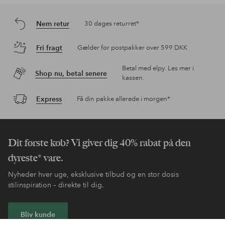
Nem retur
30 dages returret*
Fri fragt
Gælder for postpakker over 599 DKK
Betal med elpy. Les mer i
Shop nu, betal senere
kassen.
Express
Få din pakke allerede i morgen*
Dit første køb? Vi giver dig 40% rabat på den
dyreste* vare.
Nyheder hver uge, eksklusive tilbud og en stor dosis
stilinspiration – direkte til dig.
Bliv kunde