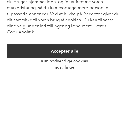
Kundeservice
Bestilling
Betalingsmåde
Le
du bruger hjemmesiden, og for at fremme vores
markedsføring, så du kan modtage mere personligt
tilpassede annoncer. Ved at klikke på Accepter giver du
dit samtykke til vores brug af cookies. Du kan tilpasse
Mine sider
dine valg under Indstillinger og læse mere i vores
Cookiepolitik
.
Om Ellos
Accepter alle
Vores tjenester
Kun nødvendige cookies
Åbn
Indstillinger
chat
Vilkår
Venner
Sikre betalinger - betal nu eller del op
Vil du vide mere om
vores betalingsmuligheder
?