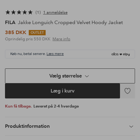
1
1 anmeldelse
FILA
Jakke Longuich Cropped Velvet Hoody Jacket
385 DKK
OUTLET
Oprindelig pris
550 DKK
Mere info
Køb nu, betal senere.
Læs mere
Vælg størrelse
Læg i kurv
Tilføj
til
Kun få tilbage.
Leveret på 2-4 hverdage
favoritte
Produktinformation