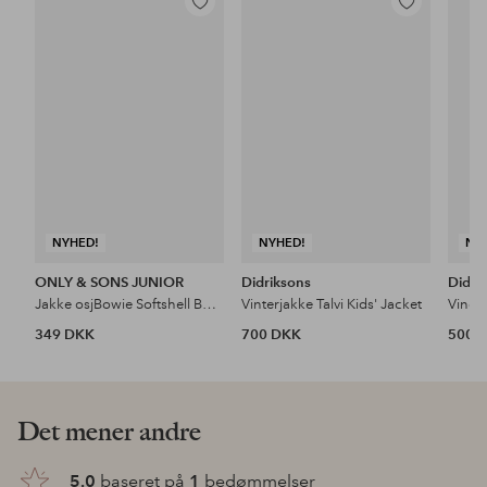
Tilføj
Tilføj
til
til
favoritter
favoritter
NYHED!
NYHED!
NY
ONLY & SONS JUNIOR
Didriksons
Didri
Jakke osjBowie Softshell Bomber Otw
Vinterjakke Talvi Kids' Jacket
Vindj
349 DKK
700 DKK
500 
Det mener andre
5.0
baseret på
1
bedømmelser