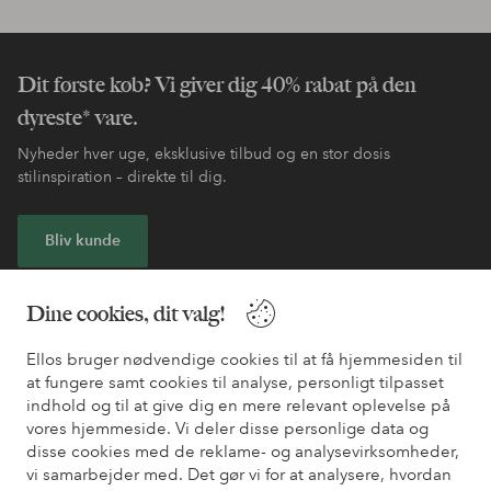
Dit første køb? Vi giver dig 40% rabat på den
dyreste* vare.
Nyheder hver uge, eksklusive tilbud og en stor dosis
stilinspiration – direkte til dig.
Bliv kunde
* Se tilbudsbetingelser ved registrering
Dine cookies, dit valg!
Ellos bruger nødvendige cookies til at få hjemmesiden til
Har du brug for hjælp?
at fungere samt cookies til analyse, personligt tilpasset
indhold og til at give dig en mere relevant oplevelse på
Du kan finde svar på de oftest stillede spørgsmål i vores FAQ.
vores hjemmeside. Vi deler disse personlige data og
Du kan også finde oplysninger om, hvordan du kontakter os.
disse cookies med de reklame- og analysevirksomheder,
vi samarbejder med. Det gør vi for at analysere, hvordan