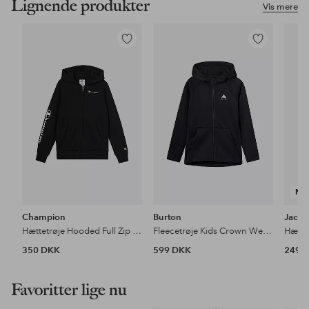
Lignende produkter
Vis mere
Tilføj
Tilføj
til
til
favoritter
favoritter
NY
Champion
Burton
Jack 
Hættetrøje Hooded Full Zip Sweatshirt
Fleecetrøje Kids Crown Weatherproof Full-zip
350 DKK
599 DKK
249 
Favoritter lige nu