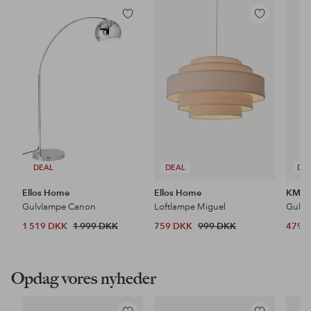
Tilføj
Tilføj
til
til
favoritter
favoritter
DEAL
DEAL
DE
Ellos Home
Ellos Home
KM H
Gulvlampe Canon
Loftlampe Miguel
Gulvt
1 519 DKK
1 999 DKK
759 DKK
999 DKK
479 
Opdag vores nyheder