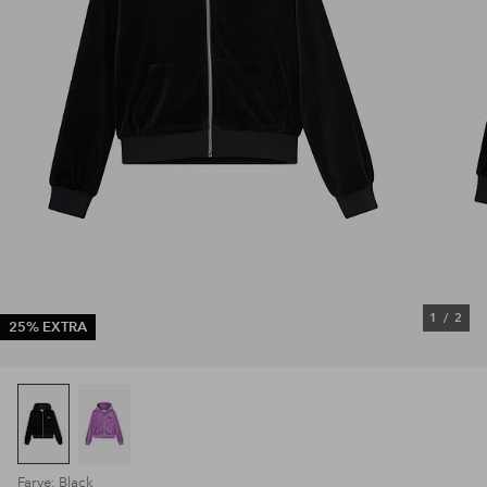
1
/
2
25% EXTRA
Farve: Black