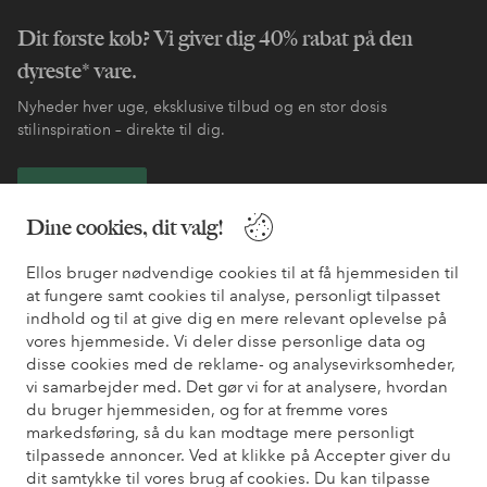
Dit første køb? Vi giver dig 40% rabat på den
dyreste* vare.
Nyheder hver uge, eksklusive tilbud og en stor dosis
stilinspiration – direkte til dig.
Bliv kunde
Dine cookies, dit valg!
* Se tilbudsbetingelser ved registrering
Ellos bruger nødvendige cookies til at få hjemmesiden til
at fungere samt cookies til analyse, personligt tilpasset
Har du brug for hjælp?
indhold og til at give dig en mere relevant oplevelse på
vores hjemmeside. Vi deler disse personlige data og
Du kan finde svar på de oftest stillede spørgsmål i vores FAQ.
disse cookies med de reklame- og analysevirksomheder,
Du kan også finde oplysninger om, hvordan du kontakter os.
vi samarbejder med. Det gør vi for at analysere, hvordan
du bruger hjemmesiden, og for at fremme vores
markedsføring, så du kan modtage mere personligt
Kundeservice
Bestilling
Betalingsmåde
Le
tilpassede annoncer. Ved at klikke på Accepter giver du
dit samtykke til vores brug af cookies. Du kan tilpasse