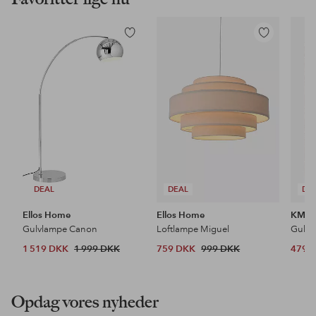
Tilføj
Tilføj
til
til
favoritter
favoritter
DEAL
DEAL
DE
Ellos Home
Ellos Home
KM H
Gulvlampe Canon
Loftlampe Miguel
Gulvt
1 519 DKK
1 999 DKK
759 DKK
999 DKK
479 
Opdag vores nyheder