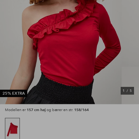
1
/
5
25% EXTRA
157 cm høj
158/164
Modellen er
og bærer en str.