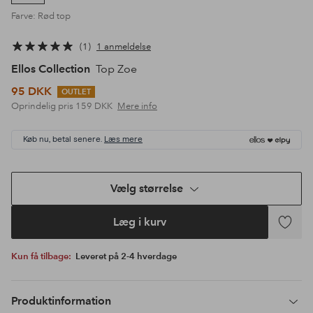
Farve: Rød top
1
1 anmeldelse
Ellos Collection
Top Zoe
95 DKK
OUTLET
Oprindelig pris
159 DKK
Mere info
Køb nu, betal senere.
Læs mere
Vælg størrelse
Læg i kurv
Tilføj
til
Kun få tilbage:
Leveret på 2-4 hverdage
favoritte
Produktinformation