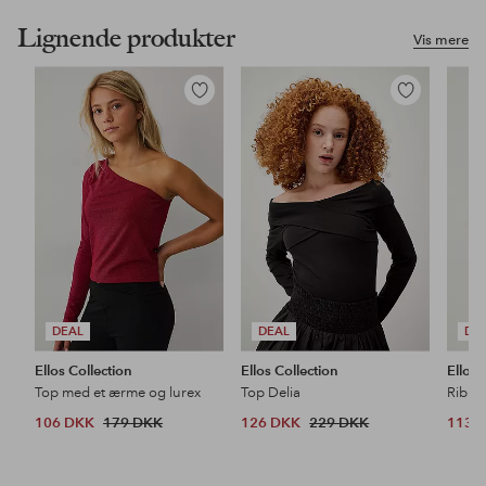
Lignende produkter
Vis mere
Tilføj
Tilføj
til
til
favoritter
favoritter
DEAL
DEAL
DE
Ellos Collection
Ellos Collection
Ellos 
Top med et ærme og lurex
Top Delia
Ribbe
106 DKK
179 DKK
126 DKK
229 DKK
113 