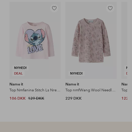
Tilføj
Tilføj
til
til
favoritter
favoritter
NYHED!
NY
DEAL
NYHED!
DE
Name it
Name it
Name 
Top Nmfanina Stitch Ls Nreg Top Wdi
Top nmfWang Wool Needle LS Top
Top N
106 DKK
129 DKK
229 DKK
122 