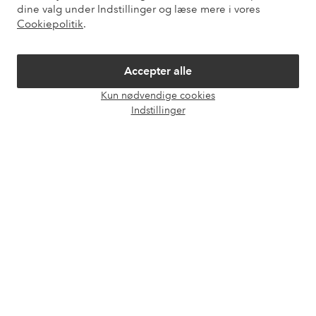
dine valg under Indstillinger og læse mere i vores
Cookiepolitik
.
Mine sider
Om Ellos
Accepter alle
Kun nødvendige cookies
Åbn
Vores tjenester
Indstillinger
chat
Vilkår
Venner
Sikre betalinger - betal nu eller del op
Vil du vide mere om
vores betalingsmuligheder
?
elpy
elpy