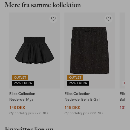
Mere fra samme kollektion
Tilføj
Tilføj
til
til
favoritter
favoritter
OUTLET
OUTLET
25% EXTRA
25% EXTRA
DE
Ellos Collection
Ellos Collection
Ellos 
Nederdel Mya
Nederdel Bella B Girl
Bukser
140 DKK
115 DKK
137 
Oprindelig pris
279 DKK
Oprindelig pris
229 DKK
Favoritter lige nu