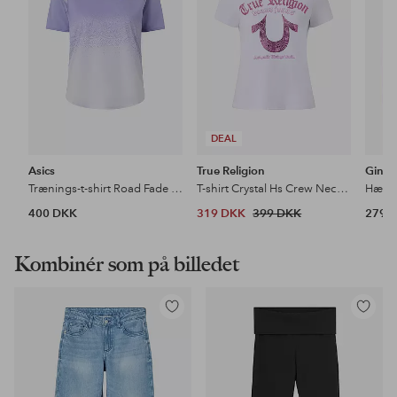
DEAL
Asics
True Religion
Gina T
Trænings-t-shirt Road Fade SS
T-shirt Crystal Hs Crew Neck Tee
Hætte
400 DKK
319 DKK
399 DKK
279 
Kombinér som på billedet
Tilføj
Tilføj
til
til
favoritter
favoritter