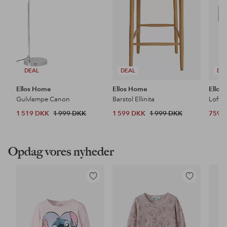
DEAL
DEAL
DE
Ellos Home
Ellos Home
Ellos
Gulvlampe Canon
Barstol Ellinita
Loftl
1 519 DKK
1 999 DKK
1 599 DKK
1 999 DKK
759 
Opdag vores nyheder
Tilføj
Tilføj
til
til
favoritter
favoritter