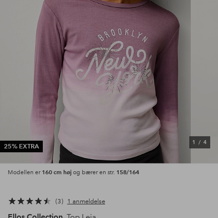
1
/
4
25% EXTRA
160 cm høj
158/164
Modellen er
og bærer en str.
3
1 anmeldelse
Ellos Collection
Top Leia