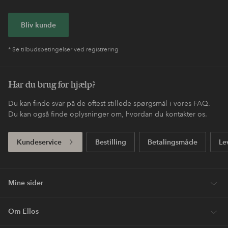
Bliv kunde
* Se tilbudsbetingelser ved registrering
Har du brug for hjælp?
Du kan finde svar på de oftest stillede spørgsmål i vores FAQ.
Du kan også finde oplysninger om, hvordan du kontakter os.
Kundeservice
Bestilling
Betalingsmåde
Le
Mine sider
Om Ellos