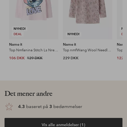
NYHED!
NY
DEAL
NYHED!
DE
Name it
Name it
Name 
Top Nmfanina Stitch Ls Nreg Top Wdi
Top nmfWang Wool Needle LS Top
Top N
106 DKK
129 DKK
229 DKK
122 
Det mener andre
4.3
baseret på
3
bedømmelser
Vis alle anmeldelser (1)