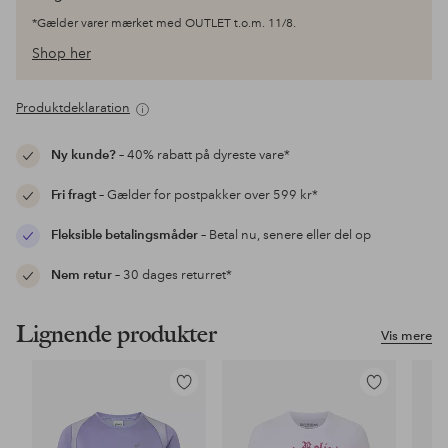
*Gælder varer mærket med OUTLET t.o.m. 11/8.
Shop her
Produktdeklaration
Ny kunde?
– 40% rabatt på dyreste vare*
Fri fragt
– Gælder for postpakker over 599 kr*
Fleksible betalingsmåder
– Betal nu, senere eller del op
Nem retur
– 30 dages returret*
Lignende produkter
Vis mere
Tilføj
Tilføj
til
til
favoritter
favoritter