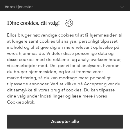
Vores tjenester
Dine cookies, dit valg!
Vilkår
Ellos bruger nødvendige cookies til at få hjemmesiden til
Venner
at fungere samt cookies til analyse, personligt tilpasset
indhold og til at give dig en mere relevant oplevelse på
vores hjemmeside. Vi deler disse personlige data og
disse cookies med de reklame- og analysevirksomheder,
Sikre betalinger - betal nu eller del op
vi samarbejder med. Det gør vi for at analysere, hvordan
du bruger hjemmesiden, og for at fremme vores
Vil du vide mere om
vores betalingsmuligheder
?
markedsføring, så du kan modtage mere personligt
elpy
elpy
tilpassede annoncer. Ved at klikke på Accepter giver du
dit samtykke til vores brug af cookies. Du kan tilpasse
dine valg under Indstillinger og læse mere i vores
Cookiepolitik
.
Danmark - Vælg land
Accepter alle
Facebook
Instagram
Pinterest
Youtube