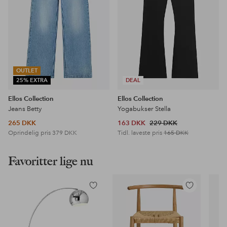
OUTLET
25% EXTRA
DEAL
Ellos Collection
Ellos Collection
Jeans Betty
Yogabukser Stella
265 DKK
163 DKK
229 DKK
Oprindelig pris
379 DKK
Tidl. laveste pris
165 DKK
Favoritter lige nu
Tilføj
Tilføj
til
til
favoritter
favoritter