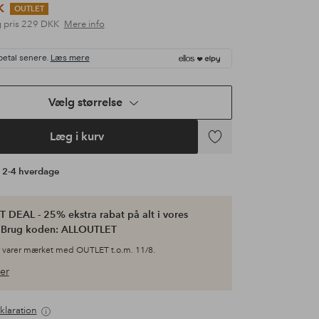
K
OUTLET
 pris
229 DKK
Mere info
betal senere.
Læs mere
Vælg størrelse
Læg i kurv
Tilføj
til
å 2-4 hverdage
favoritter
 DEAL - 25% ekstra rabat på alt i vores
. Brug koden: ALLOUTLET
 varer mærket med OUTLET t.o.m. 11/8.
er
klaration