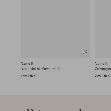
Se
lignende
Name it
Name it
Nederdel nkfKovan Midi
Cowboyne
149 DKK
229 DKK