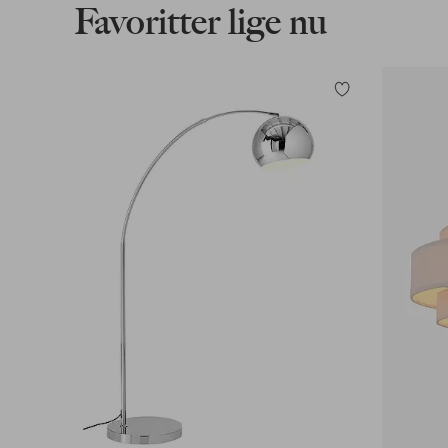
Favoritter lige nu
Tilføj
til
favoritter