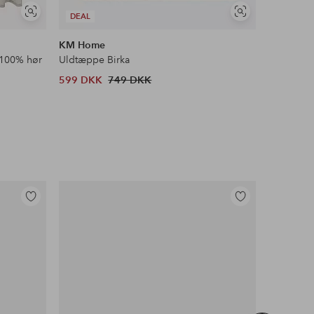
Se
Se
DEAL
DEAL
lignende
lignende
KM Home
Spinder 
 100% hør
Uldtæppe Birka
Skostativ
599 DKK
749 DKK
1 306 D
Tilføj
Tilføj
til
til
favoritter
favoritter