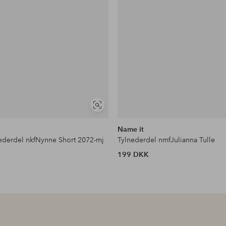
Se
lignende
Name it
derdel nkfNynne Short 2072-mj
Tylnederdel nmfJulianna Tulle
199 DKK