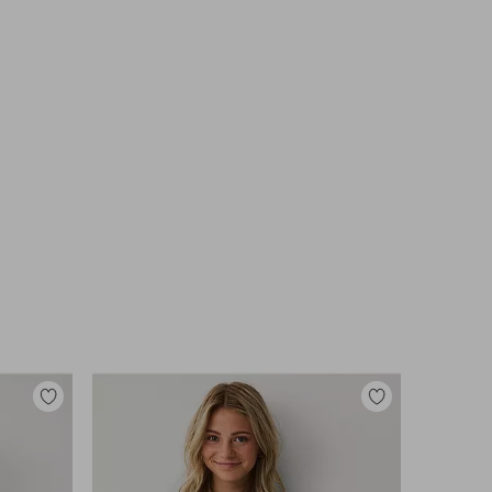
Tilføj
Tilføj
til
til
favoritter
favoritter