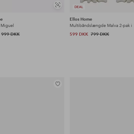
Se
DEAL
lignende
me
Ellos Home
 Miguel
Multibåndslængde Malva 2-pak i
999 DKK
599 DKK
799 DKK
Tilføj
til
favoritter