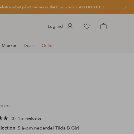
kstra rabat på alt i vores outlet.
Brug koden:
ALLOUTLET
Luk
Gå
Log ind
til
Gå
favoritmarkerede
til
Mærker
Deals
Outlet
produkter
indkøbskurven
mstret
3
1 anmeldelse
llection
Slå-om nederdel Tilda B Girl