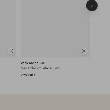
Næste
produkt
Se
Se
lignende
lignende
Vero Moda Girl
Name it
Nederdel vmFelicia Skirt
Nederdel
229 DKK
249 DKK