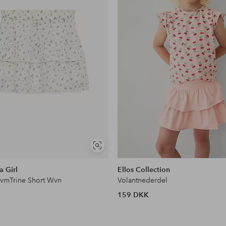
Se
lignende
 Girl
Ellos Collection
vmTrine Short Wvn
Volantnederdel
159 DKK