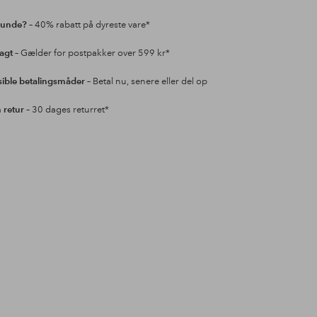
kunde?
– 40% rabatt på dyreste vare*
ragt
– Gælder for postpakker over 599 kr*
sible betalingsmåder
– Betal nu, senere eller del op
retur
– 30 dages returret*