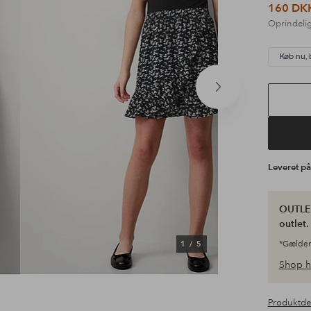
160 DK
Oprindelig
Køb nu, 
Næste
produkt
Leveret p
OUTLET
outlet
1
/
5
*Gælder
Shop h
Produktde