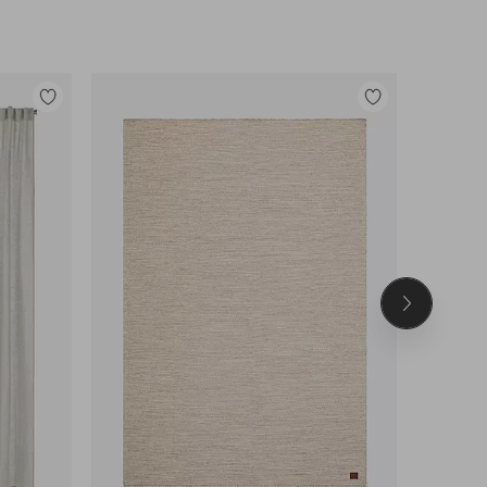
Tilføj
Tilføj
til
til
favoritter
favoritter
Næste
produkt