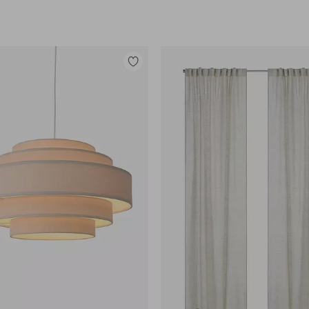
Tilføj
til
favoritter