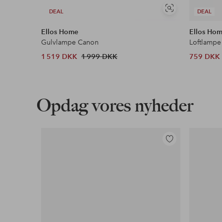
Se
DEAL
DEAL
lignende
Ellos Home
Ellos Ho
Gulvlampe Canon
Loftlampe
1 519 DKK
1 999 DKK
759 DKK
Opdag vores nyheder
Tilføj
til
favoritter