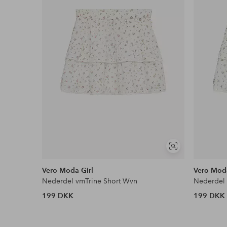
Læs mere
Se
lignende
Vero Moda Girl
Vero Moda
Nederdel vmTrine Short Wvn
Nederdel 
199 DKK
199 DKK