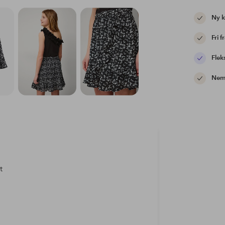
Ny 
Fri f
Flek
Nem 
t