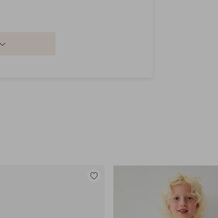
Tilføj
til
favoritter