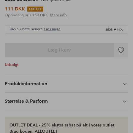
111 DKK
OUTLET
Oprindelig pris
159 DKK
Mere info
Køb nu, betal senere.
Læs mere
Læg i kurv
Tilføj
til
Udsolgt
favoritte
Produktinformation
Størrelse & Pasform
OUTLET DEAL - 25% ekstra rabat på alt i vores outlet.
Brug koden: ALLOUTLET