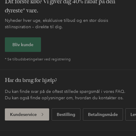
Dit første køb? Vi giver dig 40% rabat på den
dyreste* vare.
Nyheder hver uge, eksklusive tilbud og en stor dosis
stilinspiration – direkte til dig.
Bliv kunde
* Se tilbudsbetingelser ved registrering
Har du brug for hjælp?
Du kan finde svar på de oftest stillede spørgsmål i vores FAQ.
Du kan også finde oplysninger om, hvordan du kontakter os.
Kundeservice
Bestilling
Betalingsmåde
Le