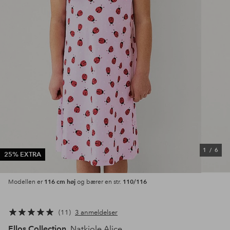
1
/
6
25% EXTRA
116 cm høj
110/116
Modellen er
og bærer en str.
11
3 anmeldelser
Ellos Collection
Natkjole Alice