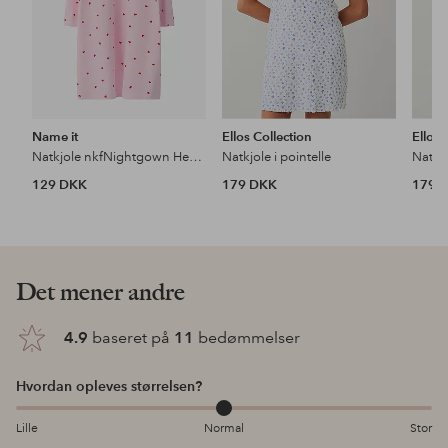
Name it
Ellos Collection
Ellos 
Natkjole nkfNightgown Hearts
Natkjole i pointelle
Natkjo
129 DKK
179 DKK
179 
Det mener andre
4.9
baseret på
11
bedømmelser
Hvordan opleves størrelsen?
Lille
Normal
Stor