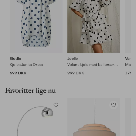
Studio
Joelle
Vero 
Kjole sJanita Dress
Volant-kjole med ballonærmer
699 DKK
999 DKK
379 
Favoritter lige nu
Tilføj
Tilføj
til
til
favoritter
favoritter