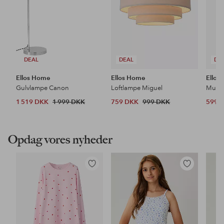
DEAL
DEAL
DE
Ellos Home
Ellos Home
Ellos
Gulvlampe Canon
Loftlampe Miguel
1 519 DKK
1 999 DKK
759 DKK
999 DKK
599 
Opdag vores nyheder
Tilføj
Tilføj
til
til
favoritter
favoritter