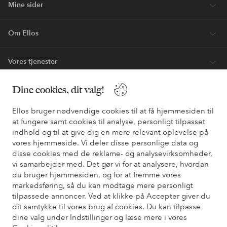
Mine sider
Om Ellos
Vores tjenester
Dine cookies, dit valg!
Vilkår
Ellos bruger nødvendige cookies til at få hjemmesiden til
Venner
at fungere samt cookies til analyse, personligt tilpasset
indhold og til at give dig en mere relevant oplevelse på
vores hjemmeside. Vi deler disse personlige data og
disse cookies med de reklame- og analysevirksomheder,
Sikre betalinger - betal nu eller del op
vi samarbejder med. Det gør vi for at analysere, hvordan
du bruger hjemmesiden, og for at fremme vores
Vil du vide mere om
vores betalingsmuligheder
?
markedsføring, så du kan modtage mere personligt
elpy
elpy
tilpassede annoncer. Ved at klikke på Accepter giver du
dit samtykke til vores brug af cookies. Du kan tilpasse
dine valg under Indstillinger og læse mere i vores