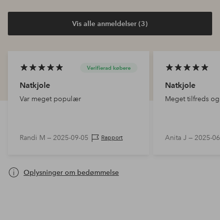
Vis alle anmeldelser (3)
Verifierad købere
Natkjole
Natkjole
Var meget populær
Meget tilfreds o
Randi M —
2025-09-05
Anita J —
2025-06
Rapport
Oplysninger om bedømmelse