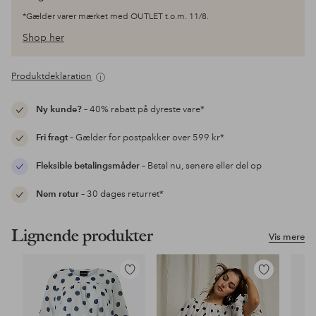
*Gælder varer mærket med OUTLET t.o.m. 11/8.
Shop her
Produktdeklaration
Ny kunde?
– 40% rabatt på dyreste vare*
Fri fragt
– Gælder for postpakker over 599 kr*
Fleksible betalingsmåder
– Betal nu, senere eller del op
Nem retur
– 30 dages returret*
Lignende produkter
Vis mere
Tilføj
Tilføj
til
til
favoritter
favoritter