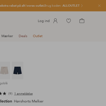
kstra rabat på alt i vores outlet.
Brug koden:
ALLOUTLET
Luk
Gå
Log ind
til
Gå
favoritmarkerede
til
Mærker
Deals
Outlet
produkter
indkøbskurven
igoblå
9
1 anmeldelse
llection
Hørshorts Melker