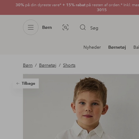
30%
på din dyreste vare*
+ 15% rabat
på resten af orden.* Inkl. ma
3015
Børn
Søg
Billedsøgning
Afdelningsnavigation
Nyheder
Børnetøj
Ba
Børn
Børnetøj
Shorts
Tilbage