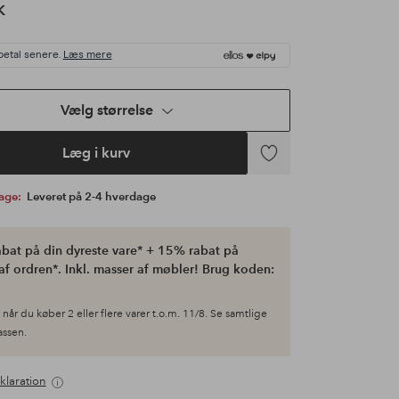
K
betal senere.
Læs mere
Vælg størrelse
Læg i kurv
Tilføj
til
bage:
Leveret på 2-4 hverdage
favoritter
bat på din dyreste vare* + 15% rabat på
af ordren*. Inkl. masser af møbler! Brug koden:
når du køber 2 eller flere varer t.o.m. 11/8. Se samtlige
kassen.
klaration