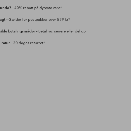
kunde?
– 40% rabatt på dyreste vare*
ragt
– Gælder for postpakker over 599 kr*
sible betalingsmåder
– Betal nu, senere eller del op
retur
– 30 dages returret*