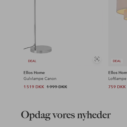
Se
DEAL
DEAL
lignende
Ellos Home
Ellos Ho
Gulvlampe Canon
Loftlampe
1 519 DKK
1 999 DKK
759 DKK
Opdag vores nyheder