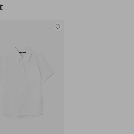
t
Tilføj
til
favoritter