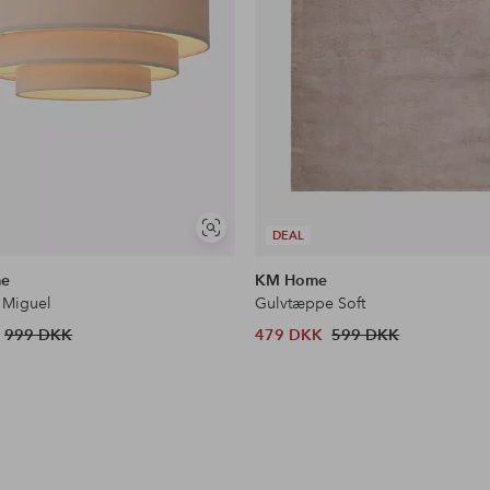
Se
DEAL
lignende
me
KM Home
 Miguel
Gulvtæppe Soft
999 DKK
479 DKK
599 DKK