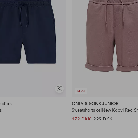
Se
DEAL
lignende
ection
ONLY & SONS JUNIOR
s
Sweatshorts osjNew Kodyl Reg Sh
172 DKK
229 DKK