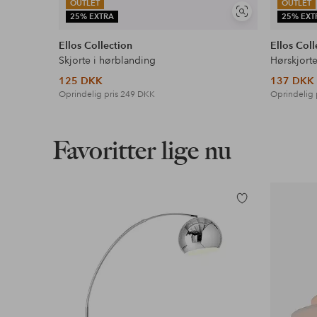
OUTLET
OUTLET
Se
25% EXTRA
25% EXT
lignende
Ellos Collection
Ellos Coll
Skjorte i hørblanding
Hørskjort
125 DKK
137 DKK
Oprindelig pris
249 DKK
Oprindelig 
Favoritter lige nu
Tilføj
til
favoritter