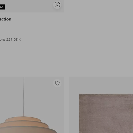
Se
RA
lignende
ection
e
pris
229 DKK
Tilføj
til
favoritter