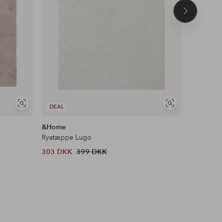
Næste
produkt
Se
Se
DEAL
DEAL
lignende
lignende
&Home
Ellos Ho
Ryatæppe Lugo
Multibånd
303 DKK
399 DKK
599 DKK