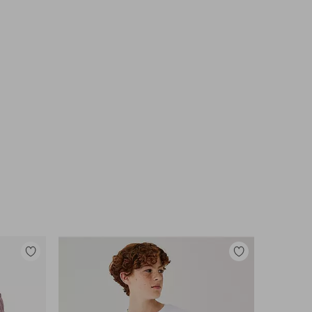
Tilføj
Tilføj
til
til
favoritter
favoritter