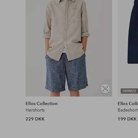
Læs mere
Se
SWIM25
lignende
Ellos Collection
Ellos Coll
Hørshorts
Badeshort
229 DKK
199 DKK