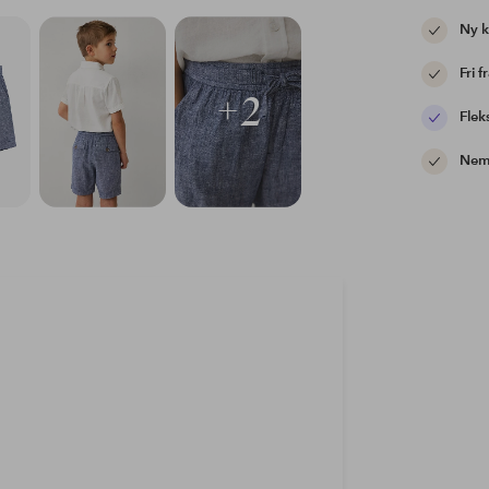
Ny 
Fri f
+2
Flek
Nem 