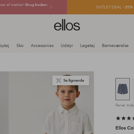
sser af møbler!
Brug koden:
OUTLET DEAL -
25% e
Ellos
logo
-
gå
bytøj
Sko
Accessories
Udstyr
Legetøj
Børneværelse
til
forsiden
Se lignende
Farve: Ind
Ellos Co