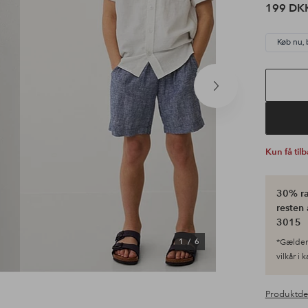
199 DK
Køb nu, 
Næste
produkt
Kun få til
30% ra
resten 
3015
1
/
6
*Gælder 
vilkår i 
Produktde