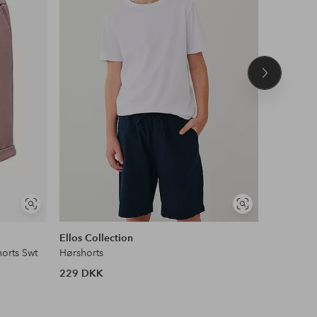
Næste
produkt
Se
Se
DEAL
lignende
lignende
Ellos Collection
Ellos Col
orts Swt
Hørshorts
Sweatsho
229 DKK
145 DKK