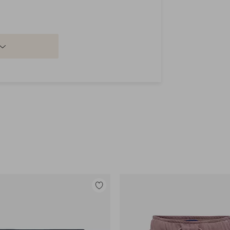
Tilføj
til
favoritter