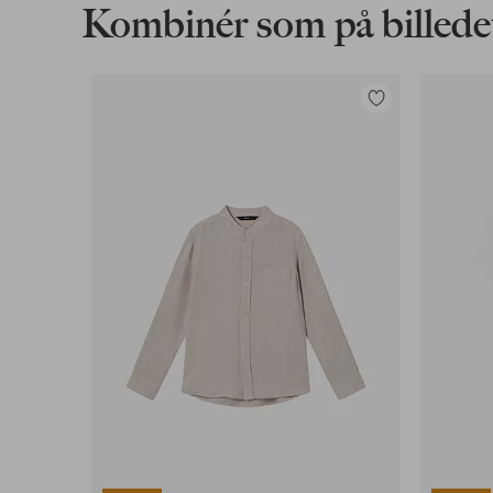
Kombinér som på billede
Tilføj
til
favoritter