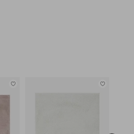
Tilføj
Tilføj
til
til
favoritter
favoritter