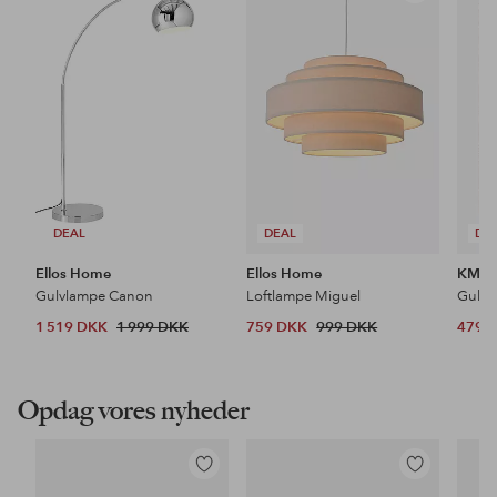
til
til
favoritter
favoritter
DEAL
DEAL
DE
Ellos Home
Ellos Home
KM H
Gulvlampe Canon
Loftlampe Miguel
Gulvt
1 519 DKK
1 999 DKK
759 DKK
999 DKK
479 
Opdag vores nyheder
Tilføj
Tilføj
til
til