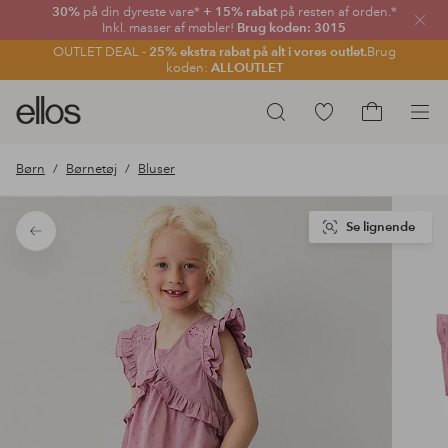
30%
på din dyreste vare*
+ 15% rabat
på resten af orden.*
Luk
Inkl. masser af møbler!
Brug koden: 3015
OUTLET DEAL -
25% ekstra rabat på alt i vores outlet.
Brug
koden:
ALLOUTLET
Ellos
Gå
Søg
logo
til
Gå
-
favoritmarkerede
til
Børn
Børnetøj
Bluser
gå
produkter
indkøbskur
til
forsiden
Se lignende
Tilbage