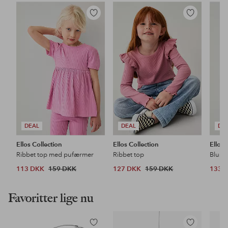
Tilføj
Tilføj
til
til
favoritter
favoritter
DEAL
DEAL
DE
Ellos Collection
Ellos Collection
Ellos 
Ribbet top med pufærmer
Ribbet top
Bluse
113 DKK
159 DKK
127 DKK
159 DKK
133 
Favoritter lige nu
Tilføj
Tilføj