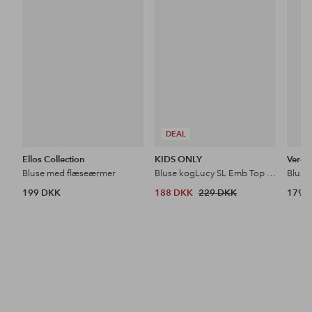
favoritter
favoritter
DEAL
Ellos Collection
KIDS ONLY
Vero 
Bluse med flæseærmer
Bluse kogLucy SL Emb Top Wvn
Bluse
199 DKK
188 DKK
229 DKK
179 