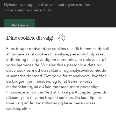
Nyheder hver uge, eksklusive tilbud og en stor dosis
stilinspiration – direkte til dig.
Bliv kunde
Dine cookies, dit valg!
* Se tilbudsbetingelser ved registrering
Ellos bruger nødvendige cookies til at få hjemmesiden til
at fungere samt cookies til analyse, personligt tilpasset
Har du brug for hjælp?
indhold og til at give dig en mere relevant oplevelse på
vores hjemmeside. Vi deler disse personlige data og
Du kan finde svar på de oftest stillede spørgsmål i vores FAQ.
disse cookies med de reklame- og analysevirksomheder,
Du kan også finde oplysninger om, hvordan du kontakter os.
vi samarbejder med. Det gør vi for at analysere, hvordan
du bruger hjemmesiden, og for at fremme vores
Kundeservice
Bestilling
Betalingsmåde
Le
markedsføring, så du kan modtage mere personligt
tilpassede annoncer. Ved at klikke på Accepter giver du
dit samtykke til vores brug af cookies. Du kan tilpasse
dine valg under Indstillinger og læse mere i vores
Mine sider
Cookiepolitik
.