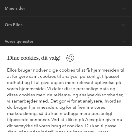
Mine sider
Om Ellos
Vores tjenester
Dine cookies, dit valg!
Vilkår
Ellos bruger nødvendige cookies til at få hjemmesiden til
Venner
at fungere samt cookies til analyse, personligt tilpasset
indhold og til at give dig en mere relevant oplevelse på
vores hjemmeside. Vi deler disse personlige data og
disse cookies med de reklame- og analysevirksomheder,
Sikre betalinger - betal nu eller del op
vi samarbejder med. Det gør vi for at analysere, hvordan
du bruger hjemmesiden, og for at fremme vores
Vil du vide mere om
vores betalingsmuligheder
?
markedsføring, så du kan modtage mere personligt
elpy
elpy
tilpassede annoncer. Ved at klikke på Accepter giver du
dit samtykke til vores brug af cookies. Du kan tilpasse