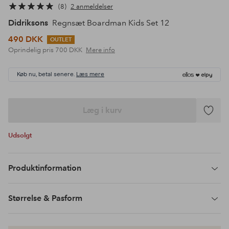
8
2 anmeldelser
Didriksons
Regnsæt Boardman Kids Set 12
490 DKK
OUTLET
Oprindelig pris
700 DKK
Mere info
Køb nu, betal senere.
Læs mere
Læg i kurv
Tilføj
til
Udsolgt
favoritte
Produktinformation
Størrelse & Pasform