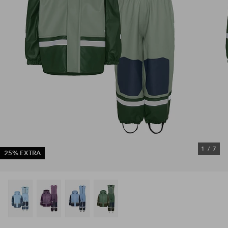
1
/
7
25% EXTRA