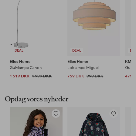
DEAL
DEAL
DE
Ellos Home
Ellos Home
KM H
Gulvlampe Canon
Loftlampe Miguel
Gulvt
1 519 DKK
1 999 DKK
759 DKK
999 DKK
479 
Opdag vores nyheder
Tilføj
Tilføj
til
til
favoritter
favoritter