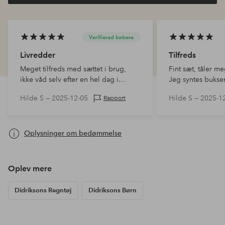
Verifierad købere
Livredder
Tilfreds
Meget tilfreds med sættet i brug,
Fint sæt, tåler m
ikke våd selv efter en hel dag i
Jeg syntes bukser
sjappet sne og regn. Tåler meget
men det skyldtes,
Hilde S —
2025-12-05
Hilde S —
2025-1
Rapport
kælkning på bagdelen m.m. uden at
havde bestilt 11
vise tegn på slitage. Eneste minus er,
jakken passede m
at jakken virkede…
på 112 cm. Buk
Oplysninger om bedømmelse
Oplev mere
Didriksons Regntøj
Didriksons Børn