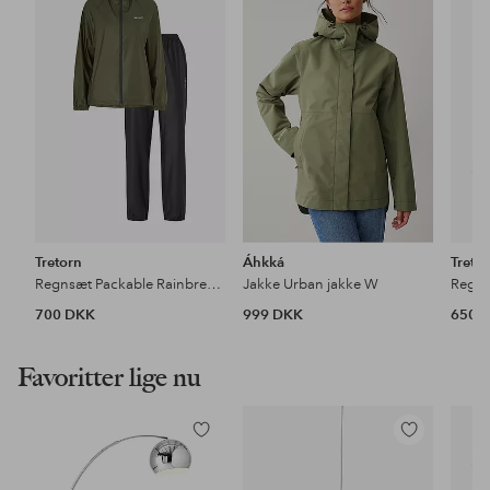
til
til
favoritter
favoritter
Tretorn
Áhkká
Treto
Regnsæt Packable Rainbreaker Set
Jakke Urban jakke W
Regnj
700 DKK
999 DKK
650 
Favoritter lige nu
Tilføj
Tilføj
til
til
favoritter
favoritter