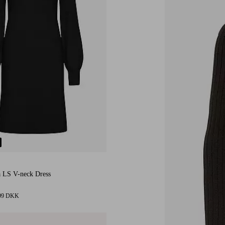
XS
S
M
L
XL
a LS V-neck Dress
99 DKK