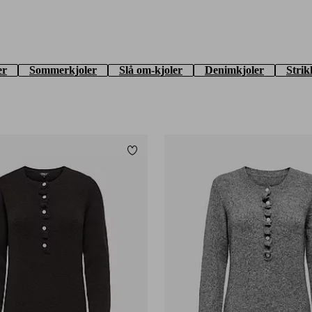
er
Sommerkjoler
Slå om-kjoler
Denimkjoler
Strik
Tilføj til favoritter
XS
S
M
L
XL