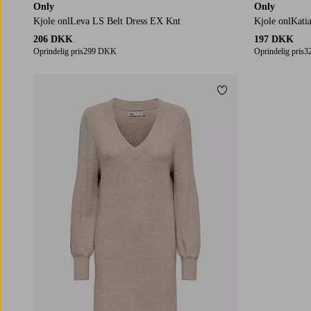
Only
Only
Kjole onlLeva LS Belt Dress EX Knt
Kjole onlKati
206 DKK
197 DKK
Oprindelig pris
299 DKK
Oprindelig pris
3
Tilføj til favoritter
XS
S
M
L
XL