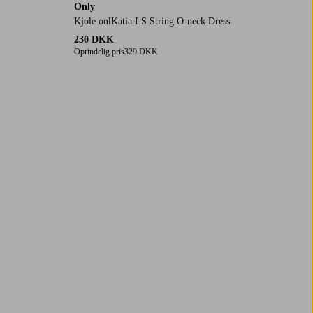
Only
Kjole onlKatia LS String O-neck Dress
230 DKK
Oprindelig pris
329 DKK