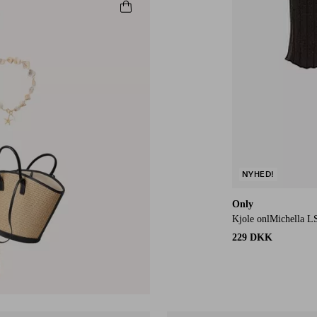
NYHED!
Only
Kjole onlMichella L
229 DKK