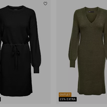
Tilføj til favoritter
XS
S
M
L
XL
OUTLET
25% EXTRA