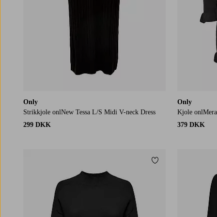
Only
Only
Strikkjole onlNew Tessa L/S Midi V-neck Dress
Kjole onlMera
299 DKK
379 DKK
Tilføj til favoritter
XS
S
M
L
XL
XS
S
M
L
XL