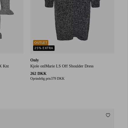
OUTLET
25% EXTRA
Only
EX Knt
Kjole onlMarie LS Off Shoulder Dress
262 DKK
Oprindelig pris
379 DKK
Tilføj til f