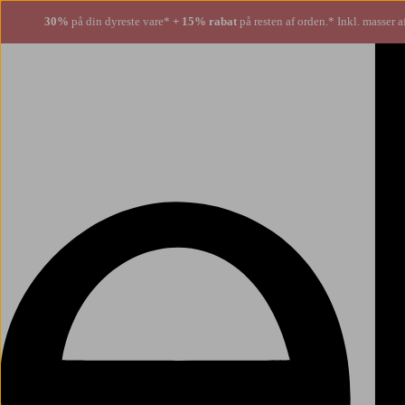
30%
på din dyreste vare*
+ 15% rabat
på resten af orden.* Inkl. masser a