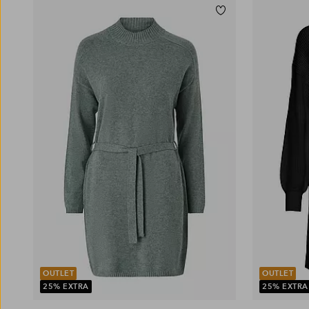
Tilføj til favoritter
XS
S
M
L
XL
XS
S
M
L
XL
OUTLET
OUTLET
25% EXTRA
25% EXTRA