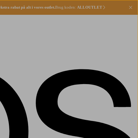
stra rabat på alt i vores outlet.
Brug koden:
ALLOUTLET
Lu