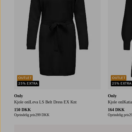
OUTLET
OUTLET
25% EXTRA
25% EXTRA
Only
Only
Kjole onlLeva LS Belt Dress EX Knt
Kjole onlKati
150 DKK
164 DKK
Oprindelig pris
299 DKK
Oprindelig pris
2