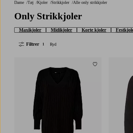
Dame
Tøj
Kjoler
Strikkjoler
Alle only strikkjoler
Only Strikkjoler
Maxikjoler
Midikjoler
Korte kjoler
Festkjol
Filtrer
Ryd
1
Tilføj til favoritter
XS
S
M
L
XL
XS
S
M
L
XL