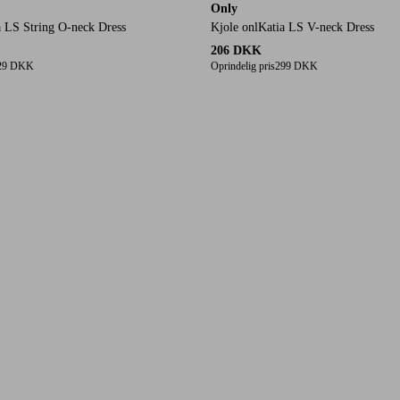
Only
a LS String O-neck Dress
Kjole onlKatia LS V-neck Dress
206 DKK
29 DKK
Oprindelig pris
299 DKK