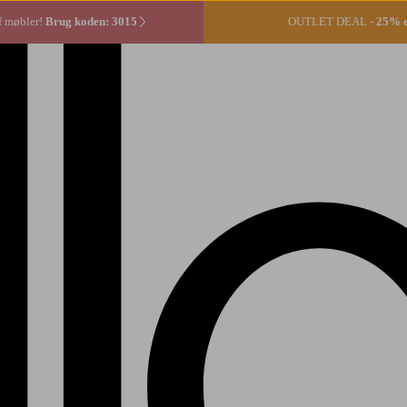
f møbler!
Brug koden: 3015
OUTLET DEAL -
25% ek