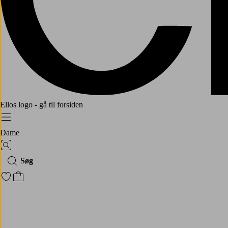
Ellos logo - gå til forsiden
Menu
Dame
Billedsøgning
Søg
Gå til favoritmarkerede produkter
Gå til indkøbskurven