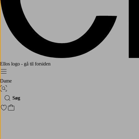
Ellos logo - gå til forsiden
Menu
Dame
Billedsøgning
Søg
Gå til favoritmarkerede produkter
Gå til indkøbskurven