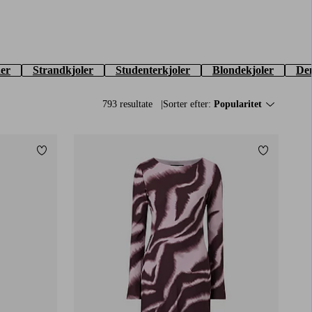
er
Strandkjoler
Studenterkjoler
Blondekjoler
De
793 resultate
Sorter efter:
Popularitet
Tilføj til favoritter
Tilføj til f
XS
S
M
L
XL