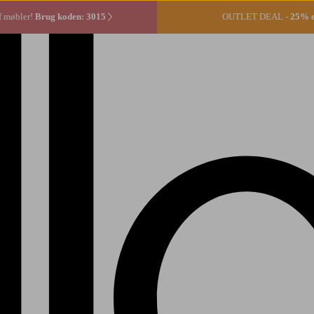
f møbler!
Brug koden: 3015
OUTLET DEAL -
25% ek