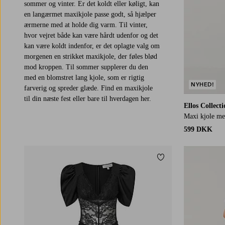
sommer og vinter. Er det koldt eller køligt, kan
en langærmet maxikjole passe godt, så hjælper
ærmerne med at holde dig varm. Til vinter,
hvor vejret både kan være hårdt udenfor og det
kan være koldt indenfor, er det oplagte valg om
morgenen en strikket maxikjole, der føles blød
mod kroppen. Til sommer supplerer du den
med en blomstret lang kjole, som er rigtig
NYHED!
farverig og spreder glæde. Find en maxikjole
til din næste fest eller bare til hverdagen her.
Ellos Collect
Maxi kjole me
599 DKK
Tilføj til favoritter
XS
S
M
L
XL