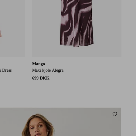
Mango
i Dress
Maxi kjole Alegra
699 DKK
Tilføj til f