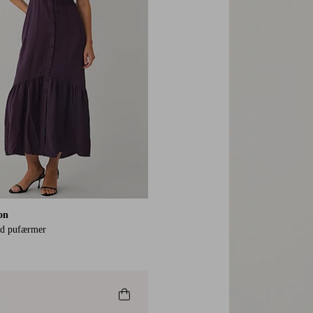
ion
ed pufærmer