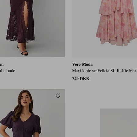
ion
Vero Moda
d blonde
Maxi kjole vmFelicia SL Ruffle Max
749 DKK
Tilføj til favoritter
XS
S
M
L
XL