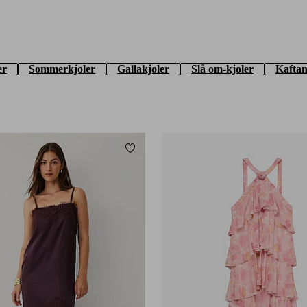
er
Sommerkjoler
Gallakjoler
Slå om-kjoler
Kaftan
Tilføj til favoritter
XS
S
M
L
XL