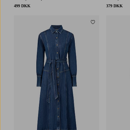
499 DKK
379 DKK
Tilføj til favoritter
S
M
L
XL
XS
S
M
L
XL