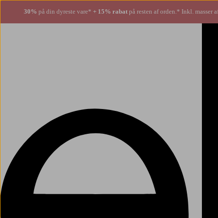
30%
på din dyreste vare*
+ 15% rabat
på resten af orden.* Inkl. masser a