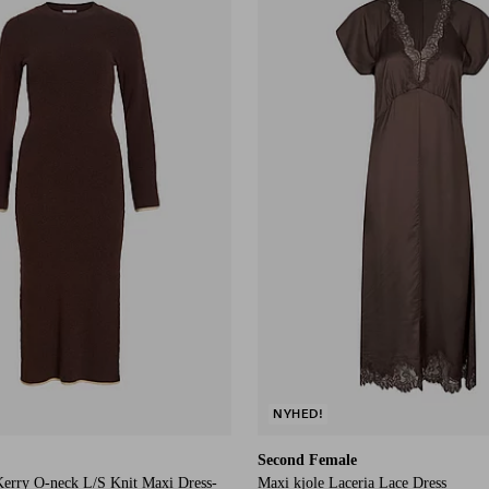
S
M
L
XL
NYHED!
Second Female
Kerry O-neck L/S Knit Maxi Dress-
Maxi kjole Laceria Lace Dress