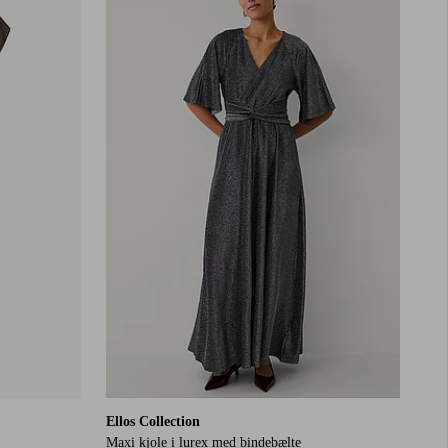
XS
S
M
L
XL
Ellos Collection
Maxi kjole i lurex med bindebælte