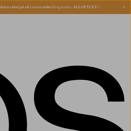
stra rabat på alt i vores outlet.
Brug koden:
ALLOUTLET
Lu