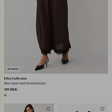
NYHED!
Ellos Collection
Maxi kjole med blondedetaljer
399 DKK
1 farve
Tilføj til favoritter
Tilføj