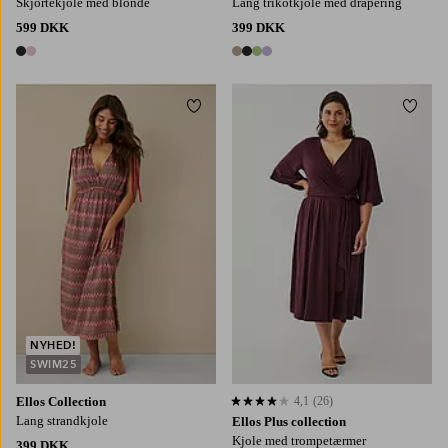
Skjortekjole med blonde
Lang trikotkjole med drapering
599 DKK
399 DKK
2 farver
4 farver
Tilføj til favoritter
Tilføj
XS
S
M
L
XL
L
XL
2XL
3XL
4XL
NYHED!
SWIM25
Ellos Collection
4,1
(26)
4,1 baseret på 26 bedømmelser
Lang strandkjole
Ellos Plus collection
Kjole med trompetærmer
399 DKK