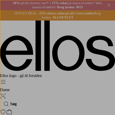
30%
på din dyreste vare*
+ 15% rabat
på resten af orden.* Inkl.
Lu
masser af møbler!
Brug koden: 3015
OUTLET DEAL -
25% ekstra rabat på alt i vores outlet.
Brug
koden:
ALLOUTLET
Ellos logo - gå til forsiden
Menu
Dame
Billedsøgning
Søg
Gå til favoritmarkerede produkter
Gå til indkøbskurven