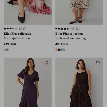
3,7
(7)
4,6
(22)
3,7 baseret på 7 bedømmelser
4,6 baseret på 22 bedømmelser
Ellos Plus collection
Ellos Plus collection
Maxi kjole i chiffon
Kjole med v-udskæring
499 DKK
499 DKK
2 farver
4 farver
Tilføj til favoritter
Tilføj
L
XL
2XL
3XL
4XL