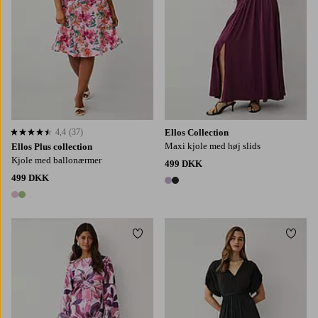
4,4
(37)
Ellos Collection
4,4 baseret på 37 bedømmelser
Maxi kjole med høj slids
Ellos Plus collection
Kjole med ballonærmer
499 DKK
499 DKK
2 farver
2 farver
Tilføj til favoritter
Tilføj
XS
S
M
L
XL