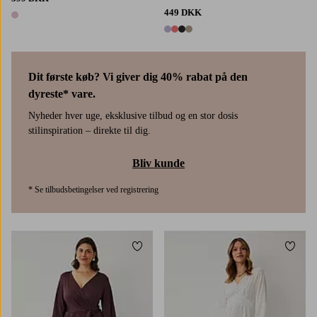
449 DKK
1 farve
4 farver
Dit første køb? Vi giver dig 40% rabat på den
dyreste* vare.
Nyheder hver uge, eksklusive tilbud og en stor dosis
stilinspiration – direkte til dig.
Bliv kunde
* Se tilbudsbetingelser ved registrering
Tilføj til favoritter
Tilføj
L
XL
2XL
3XL
4XL
XS
S
M
L
XL