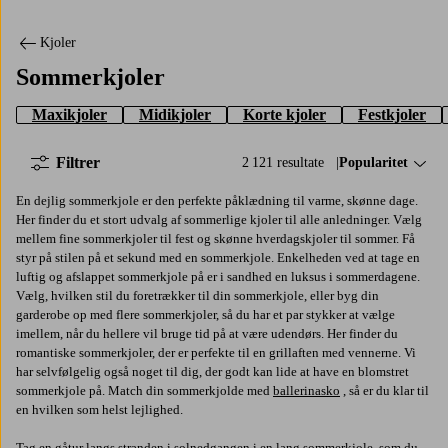
Kjoler
Sommerkjoler
Maxikjoler
Midikjoler
Korte kjoler
Festkjoler
Filtrer
2 121 resultate
Sorter efter:
Popularitet
En dejlig sommerkjole er den perfekte påklædning til varme, skønne dage.
Her finder du et stort udvalg af sommerlige kjoler til alle anledninger. Vælg
mellem fine sommerkjoler til fest og skønne hverdagskjoler til sommer. Få
styr på stilen på et sekund med en sommerkjole. Enkelheden ved at tage en
luftig og afslappet sommerkjole på er i sandhed en luksus i sommerdagene.
Vælg, hvilken stil du foretrækker til din sommerkjole, eller byg din
garderobe op med flere sommerkjoler, så du har et par stykker at vælge
imellem, når du hellere vil bruge tid på at være udendørs. Her finder du
romantiske sommerkjoler, der er perfekte til en grillaften med vennerne. Vi
har selvfølgelig også noget til dig, der godt kan lide at have en blomstret
sommerkjole på. Match din sommerkjolde med
ballerinasko
, så er du klar til
en hvilken som helst lejlighed.
Tag en gåtur langs stranden i solnedgangen i en lang sommerkjole, som du