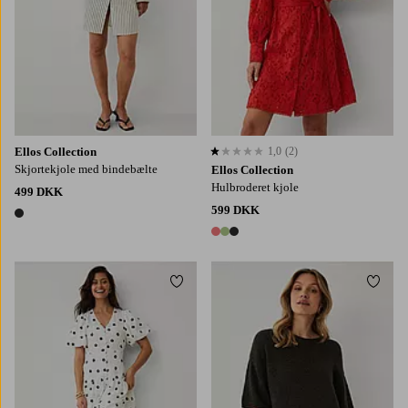
Ellos Collection
1,0
(2)
1,0 baseret på 2 bedømmelser
Skjortekjole med bindebælte
Ellos Collection
Hulbroderet kjole
499 DKK
599 DKK
1 farve
3 farver
Tilføj til favoritter
Tilføj
XS
S
M
L
XL