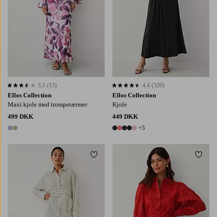
3,5
(13)
4,4
(320)
3,5 baseret på 13 bedømmelser
4,4 baseret på 320 bedømmelser
Ellos Collection
Ellos Collection
Maxi kjole med trompetærmer
Kjole
499 DKK
449 DKK
+5
2 farver
10 farver
Tilføj til favoritter
Tilføj
XS
S
M
L
XL
XS
S
M
L
XL