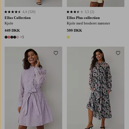
4,4
(320)
3,5
(2)
4,4 baseret på 320 bedømmelser
3,5 baseret på 2 bedømmelser
Ellos Collection
Ellos Plus collection
Kjole
Kjole med broderet mønster
449 DKK
599 DKK
+5
10 farver
1 farve
Tilføj til favoritter
Tilføj
XS
S
M
L
XL
XS
S
M
L
XL