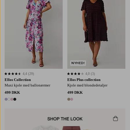
L
XL
2XL
3XL
4XL
NYHED!
4,4
(29)
4,0
(3)
4,4 baseret på 29 bedømmelser
4,0 baseret på 3 bedømmelser
Ellos Collection
Ellos Plus collection
Maxi kjole med ballonærmer
Kjole med blondedetaljer
499 DKK
499 DKK
4 farver
2 farver