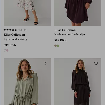
4,5
(34)
Ellos Collection
4,5 baseret på 34 bedømmelser
Kjole med rynkedetaljer
Ellos Collection
Kjole med snøring
599 DKK
399 DKK
2 farver
2 farver
Tilføj til favoritter
Tilføj
XS
S
M
L
XL
XS
S
M
L
XL