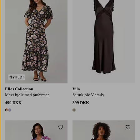
NYHED!
Ellos Collection
Vila
Maxi kjole med pufærmer
Satinkjole Viemily
499 DKK
399 DKK
2 farver
1 farve
Tilføj til favoritter
Tilføj