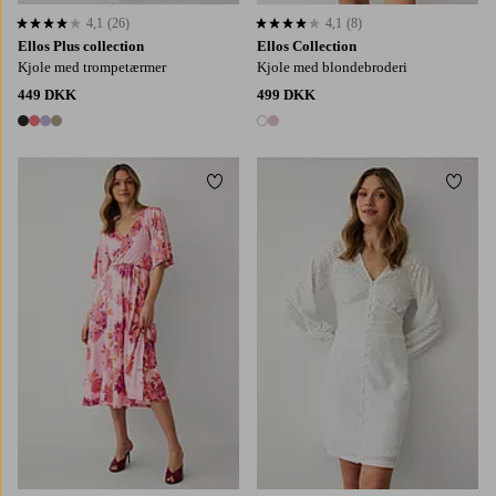
4,1
(26)
4,1
(8)
4,1 baseret på 26 bedømmelser
4,1 baseret på 8 bedømmelser
Ellos Plus collection
Ellos Collection
Kjole med trompetærmer
Kjole med blondebroderi
449 DKK
499 DKK
4 farver
2 farver
Tilføj til favoritter
Tilføj
XS
S
M
L
XL
XS
S
M
L
XL