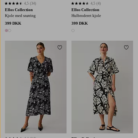
4,5
(34)
4,5
(4)
4,5 baseret på 34 bedømmelser
4,5 baseret på 4 bedømmelser
Ellos Collection
Ellos Collection
Kjole med snøring
Hulbroderet kjole
399 DKK
399 DKK
2 farver
1 farve
Tilføj til favoritter
Tilføj
XS
S
M
L
XL
XS
S
M
L
XL