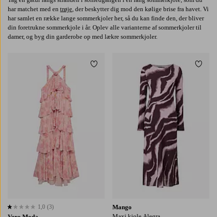
har matchet med en
trøje
, der beskytter dig mod den kølige brise fra havet. Vi
har samlet en række lange sommerkjoler her, så du kan finde den, der bliver
din foretrukne sommerkjole i år. Oplev alle varianterne af sommerkjoler til
damer, og byg din garderobe op med lækre sommerkjoler.
Tilføj til favoritter
Tilføj
XS
S
M
L
XL
XS
S
M
L
XL
1,0
(3)
Mango
1,0 baseret på 3 bedømmelser
Maxi kjole Alegra
Vero Moda