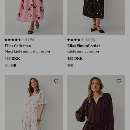
4,4
(29)
4,0
(5)
4,4 baseret på 29 bedømmelser
4,0 baseret på 5 bedømmelser
Ellos Collection
Ellos Plus collection
Maxi kjole med ballonærmer
Kjole med pufærmer
499 DKK
499 DKK
4 farver
2 farver
Tilføj til favoritter
Tilføj
XS
S
M
L
XL
XS
S
M
L
XL