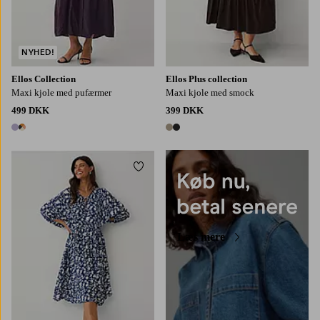
NYHED!
Ellos Collection
Ellos Plus collection
Maxi kjole med pufærmer
Maxi kjole med smock
499 DKK
399 DKK
2 farver
2 farver
Tilføj til favoritter
XS
S
M
L
XL
Læs mere