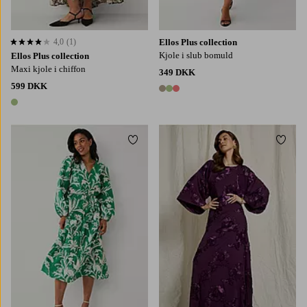
4,0
(1)
Ellos Plus collection
4,0 baseret på 1 bedømmelser
Kjole i slub bomuld
Ellos Plus collection
Maxi kjole i chiffon
349 DKK
599 DKK
3 farver
1 farve
Tilføj til favoritter
Tilføj
XS
S
M
L
XL
XS
S
M
L