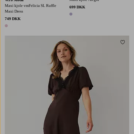
Maxi kjole vmFelicia SL Ruffle
699 DKK
Maxi Dress
1 farve
749 DKK
1 farve
Tilføj
XS
S
M
L
XL