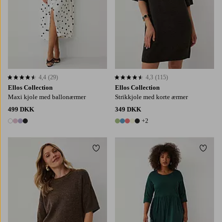
4,4
(29)
4,3
(115)
4,4 baseret på 29 bedømmelser
4,3 baseret på 115 bedømmelser
Ellos Collection
Ellos Collection
Maxi kjole med ballonærmer
Strikkjole med korte ærmer
499 DKK
349 DKK
+2
4 farver
7 farver
Tilføj til favoritter
Tilføj
XS
S
M
L
XL
L
XL
2XL
3XL
4XL