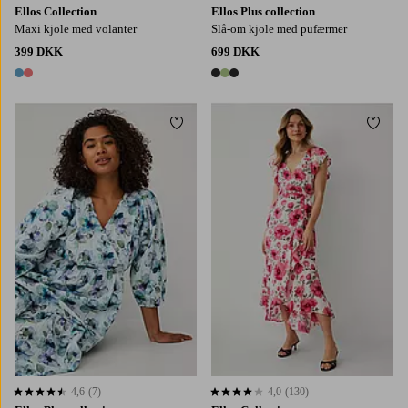
Ellos Collection
Ellos Plus collection
Maxi kjole med volanter
Slå-om kjole med pufærmer
399 DKK
699 DKK
2 farver
3 farver
Tilføj til favoritter
Tilføj
L
XL
2XL
3XL
4XL
4,6
(7)
4,0
(130)
4,6 baseret på 7 bedømmelser
4,0 baseret på 130 bedømmelser