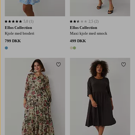
5,0
(1)
2,5
(2)
5,0 baseret på 1 bedømmelser
2,5 baseret på 2 bedømmelser
Ellos Collection
Ellos Collection
Kjole med broderi
Maxi kjole med smock
799 DKK
499 DKK
1 farve
2 farver
Tilføj til favoritter
Tilføj
L
XL
2XL
3XL
4XL
L
XL
2XL
3XL
4XL