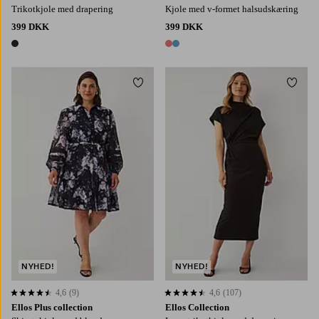
Trikotkjole med drapering
Kjole med v-formet halsudskæring
399 DKK
399 DKK
1 farve
2 farver
Tilføj til favoritter
Tilføj
L
XL
2XL
3XL
4XL
XS
S
M
L
XL
NYHED!
NYHED!
4,6
(9)
4,6
(107)
4,6 baseret på 9 bedømmelser
4,6 baseret på 107 bedømmelser
Ellos Plus collection
Ellos Collection