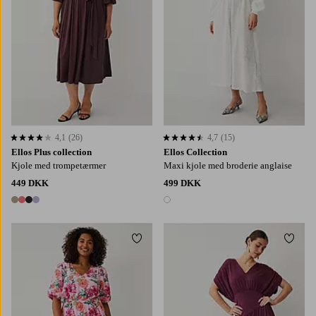
4,1
(26)
4,7
(15)
4,1 baseret på 26 bedømmelser
4,7 baseret på 15 bedømmelser
Ellos Plus collection
Ellos Collection
Kjole med trompetærmer
Maxi kjole med broderie anglaise
449 DKK
499 DKK
4 farver
1 farve
Tilføj til favoritter
Tilføj
L
XL
2XL
3XL
4XL
XS
S
M
L
XL