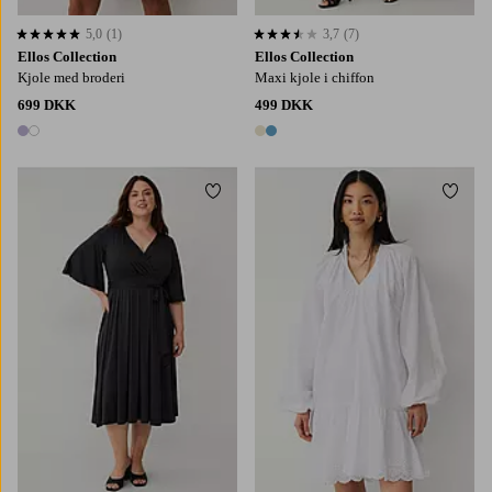
5,0
(1)
3,7
(7)
5,0 baseret på 1 bedømmelser
3,7 baseret på 7 bedømmelser
Ellos Collection
Ellos Collection
Kjole med broderi
Maxi kjole i chiffon
699 DKK
499 DKK
2 farver
2 farver
Tilføj til favoritter
Tilføj
L
XL
2XL
3XL
4XL
XS
S
M
L
XL