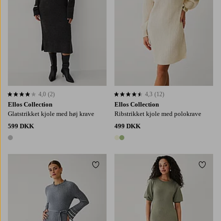
4,0
(2)
4,3
(12)
4,0 baseret på 2 bedømmelser
4,3 baseret på 12 bedømmelser
Ellos Collection
Ellos Collection
Glatstrikket kjole med høj krave
Ribstrikket kjole med polokrave
599 DKK
499 DKK
1 farve
2 farver
Tilføj til favoritter
Tilføj
XS
S
M
L
XL
34/36
38/40
42/44
46/48
50/52