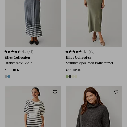
4,7
(74)
4,4
(85)
4,7 baseret på 74 bedømmelser
4,4 baseret på 85 bedømmelser
Ellos Collection
Ellos Collection
Ribbet maxi kjole
Strikket kjole med korte ærmer
599 DKK
499 DKK
2 farver
4 farver
Tilføj til favoritter
Tilføj
34/36
38/40
42/44
46/48
50/52
42/44
46/48
50/52
54/56
58/60