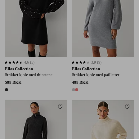
4,6
(5)
3,9
(9)
4,6 baseret på 5 bedømmelser
3,9 baseret på 9 bedømmelser
Ellos Collection
Ellos Collection
Strikket kjole med rhinstene
Strikket kjole med pailletter
599 DKK
499 DKK
1 farve
2 farver
Tilføj til favoritter
Tilføj
XS
S
M
L
XL
XS
S
M
L
XL