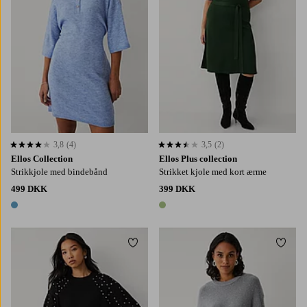
3,8
(4)
3,5
(2)
3,8 baseret på 4 bedømmelser
3,5 baseret på 2 bedømmelser
Ellos Collection
Ellos Plus collection
Strikkjole med bindebånd
Strikket kjole med kort ærme
499 DKK
399 DKK
1 farve
1 farve
Tilføj til favoritter
Tilføj
XS
S
M
L
XL
XS
S
M
L
XL