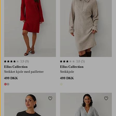
3,9
(9)
3,0
(5)
3,9 baseret på 9 bedømmelser
3,0 baseret på 5 bedømmelser
Ellos Collection
Ellos Collection
Strikket kjole med pailletter
Strikkjole
499 DKK
499 DKK
2 farver
1 farve
Tilføj til favoritter
Tilføj
XS
S
M
L
XL
XS
S
M
L
XL