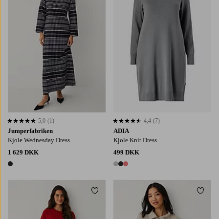
5,0
(1)
4,4
(7)
5,0 baseret på 1 bedømmelser
4,4 baseret på 7 bedømmelser
Jumperfabriken
ADIA
Kjole Wednesday Dress
Kjole Knit Dress
1 629 DKK
499 DKK
1 farve
3 farver
Tilføj til favoritter
Tilføj
XS
S
M
L
XL
XS
S
M
L
XL