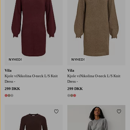
NYHED!
NYHED!
Vila
Vila
Kjole viNikolina O-neck L/S Knit
Kjole viNikolina O-neck L/S Knit
Dress -
Dress -
299 DKK
299 DKK
3 farver
3 farver
Tilføj til favoritter
Tilføj
XS
S
M
L
XL