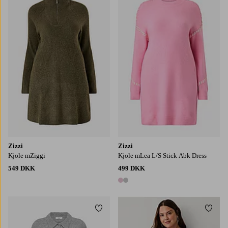
S
M
L
XL
S
M
L
XL
Zizzi
Zizzi
Kjole mZiggi
Kjole mLea L/S Stick Abk Dress
549 DKK
499 DKK
2 farver
Tilføj til favoritter
Tilføj