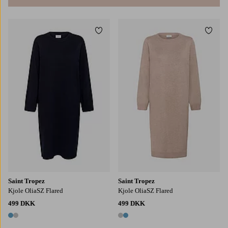
Tilføj til favoritter
Tilføj
S
M
L
XL
2XL
S
M
L
XL
2XL
Saint Tropez
Saint Tropez
Kjole OliaSZ Flared
Kjole OliaSZ Flared
499 DKK
499 DKK
2 farver
2 farver