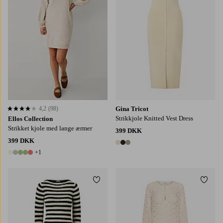
4,2
(98)
Gina Tricot
4,2 baseret på 98 bedømmelser
Strikkjole Knitted Vest Dress
Ellos Collection
Strikket kjole med lange ærmer
399 DKK
399 DKK
3 farver
+1
6 farver
Tilføj til favoritter
Tilføj
XS
S
M
L
XL
S
M
L
XL
2XL