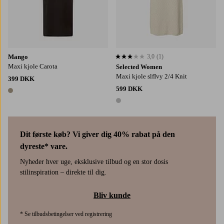
Mango
3,0
(1)
3,0 baseret på 1 bedømmelser
Maxi kjole Carota
Selected Women
Maxi kjole slfIvy 2/4 Knit
399 DKK
599 DKK
1 farve
1 farve
Dit første køb? Vi giver dig 40% rabat på den
dyreste* vare.
Nyheder hver uge, eksklusive tilbud og en stor dosis
stilinspiration – direkte til dig.
Bliv kunde
* Se tilbudsbetingelser ved registrering