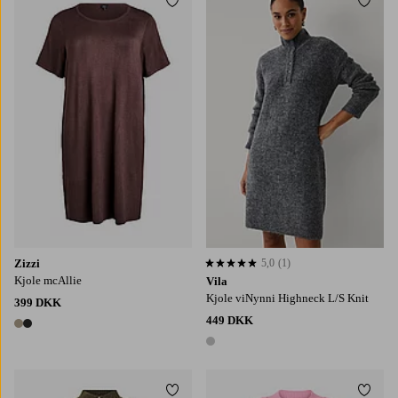
Tilføj til favoritter
Tilføj
S
M
L
XL
XS
S
M
L
XL
Zizzi
5,0
(1)
5,0 baseret på 1 bedømmelser
Kjole mcAllie
Vila
Kjole viNynni Highneck L/S Knit
399 DKK
449 DKK
2 farver
1 farve
Tilføj til favoritter
Tilføj