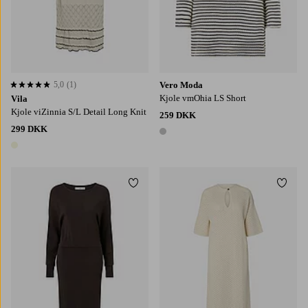
5,0
(1)
Vero Moda
5,0 baseret på 1 bedømmelser
Kjole vmOhia LS Short
Vila
Kjole viZinnia S/L Detail Long Knit
259 DKK
299 DKK
1 farve
1 farve
Tilføj til favoritter
Tilføj
XS
S
M
L
XL