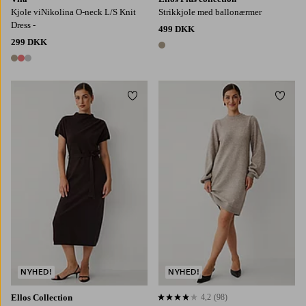
Kjole viNikolina O-neck L/S Knit
Strikkjole med ballonærmer
Dress -
499 DKK
299 DKK
1 farve
3 farver
Tilføj til favoritter
Tilføj
XS
S
M
L
XL
XS
S
M
L
XL
NYHED!
NYHED!
Ellos Collection
4,2
(98)
4,2 baseret på 98 bedømmelser