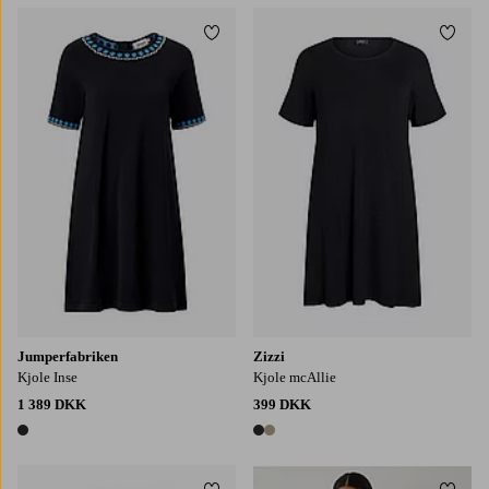
Tilføj til favoritter
Tilføj
S
M
L
XL
S
M
L
XL
Jumperfabriken
Zizzi
Kjole Inse
Kjole mcAllie
1 389 DKK
399 DKK
1 farve
2 farver