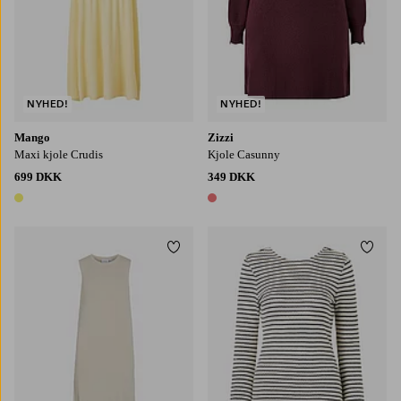
NYHED!
NYHED!
Mango
Zizzi
Maxi kjole Crudis
Kjole Casunny
699 DKK
349 DKK
1 farve
1 farve
Tilføj til favoritter
Tilføj
XS
S
M
L
XL
XS
S
M
L
XL