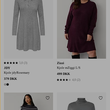
S
M
L
XL
5,0
(3)
Zizzi
5,0 baseret på 3 bedømmelser
Kjole mZiggi L/S
JDY
Kjole jdyRosemary
499 DKK
379 DKK
4,0
(2)
4,0 baseret på 2 bedømmelser
2 farver
Tilføj til favoritter
Tilføj
S
M
L
XL
S
M
L
XL