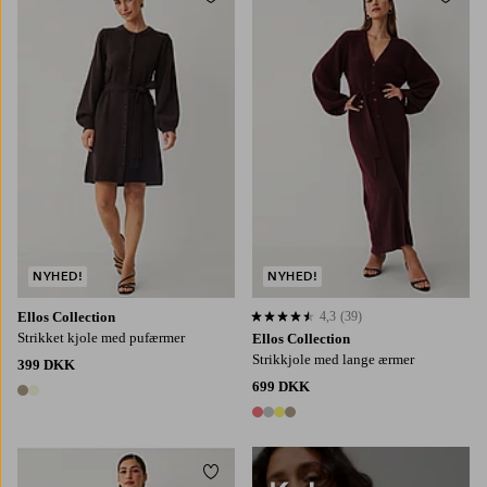
Tilføj til favoritter
Tilføj
XS
S
M
L
XL
XS
S
M
L
XL
NYHED!
NYHED!
Ellos Collection
4,3
(39)
4,3 baseret på 39 bedømmelser
Strikket kjole med pufærmer
Ellos Collection
Strikkjole med lange ærmer
399 DKK
699 DKK
2 farver
4 farver
Tilføj til favoritter