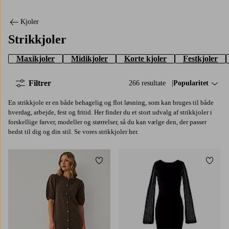
Kjoler
Strikkjoler
Maxikjoler
Midikjoler
Korte kjoler
Festkjoler
Filtrer
266 resultate
Sorter efter:
Popularitet
En strikkjole er en både behagelig og flot løsning, som kan bruges til både
hverdag, arbejde, fest og fritid. Her finder du et stort udvalg af strikkjoler i
forskellige farver, modeller og størrelser, så du kan vælge den, der passer
bedst til dig og din stil. Se vores strikkjoler her.
Tilføj til favoritter
Tilføj
XS
S
M
L
XL
XS
S
M
L
XL