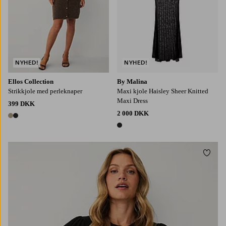
NYHED!
NYHED!
Ellos Collection
By Malina
Strikkjole med perleknaper
Maxi kjole Haisley Sheer Knitted
Maxi Dress
399 DKK
2 000 DKK
2 farver
1 farve
Tilføj
XS
S
M
L
XL