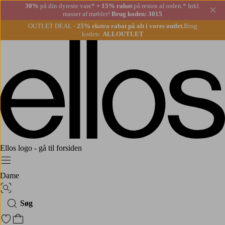
30%
på din dyreste vare*
+ 15% rabat
på resten af orden.* Inkl.
Lu
masser af møbler!
Brug koden: 3015
OUTLET DEAL -
25% ekstra rabat på alt i vores outlet.
Brug
koden:
ALLOUTLET
Ellos logo - gå til forsiden
Menu
Dame
Billedsøgning
Søg
Gå til favoritmarkerede produkter
Gå til indkøbskurven