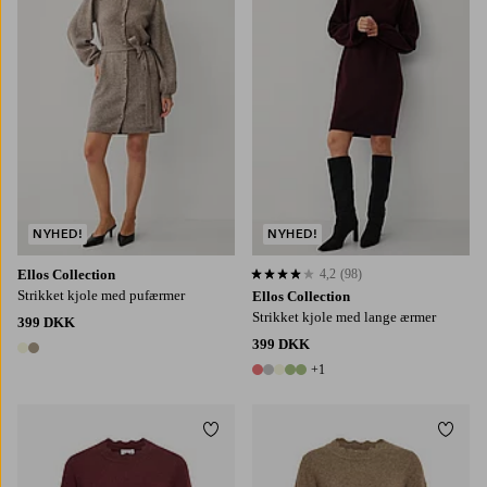
NYHED!
NYHED!
Ellos Collection
4,2
(98)
4,2 baseret på 98 bedømmelser
Strikket kjole med pufærmer
Ellos Collection
Strikket kjole med lange ærmer
399 DKK
399 DKK
2 farver
+1
6 farver
Tilføj til favoritter
Tilføj