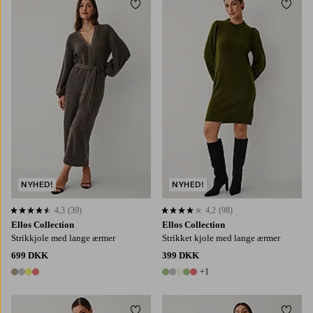
Tilføj til favoritter
Tilføj
XS
S
M
L
XL
XS
S
M
L
XL
NYHED!
NYHED!
4,3
(39)
4,2
(98)
4,3 baseret på 39 bedømmelser
4,2 baseret på 98 bedømmelser
Ellos Collection
Ellos Collection
Strikkjole med lange ærmer
Strikket kjole med lange ærmer
699 DKK
399 DKK
+1
4 farver
6 farver