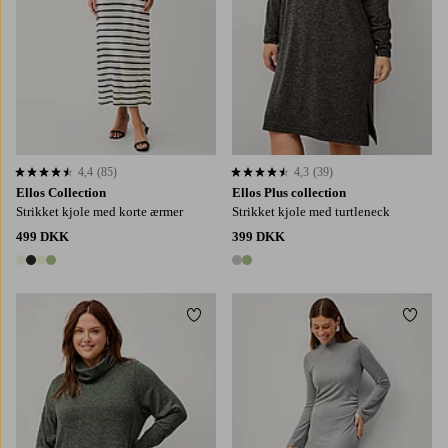
4,4
(85)
4,3
(39)
4,4 baseret på 85 bedømmelser
4,3 baseret på 39 bedømmelser
Ellos Collection
Ellos Plus collection
Strikket kjole med korte ærmer
Strikket kjole med turtleneck
499 DKK
399 DKK
4 farver
2 farver
Tilføj til favoritter
Tilføj
42/44
46/48
50/52
54/56
58/60
XS
S
M
L
XL