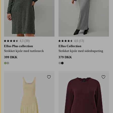
4,3
(39)
4,6
(13)
4,3 baseret på 39 bedømmelser
4,6 baseret på 13 bedømmelser
Ellos Plus collection
Ellos Collection
Strikket kjole med turtleneck
Strikket kjole med sidedrapering
399 DKK
379 DKK
2 farver
2 farver
Tilføj til favoritter
Tilføj
S
M
L
S
M
L
XL