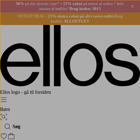
30%
på din dyreste vare*
+ 15% rabat
på resten af orden.* Inkl.
Lu
masser af møbler!
Brug koden: 3015
OUTLET DEAL -
25% ekstra rabat på alt i vores outlet.
Brug
koden:
ALLOUTLET
Ellos logo - gå til forsiden
Menu
Børn
Billedsøgning
Søg
Gå til favoritmarkerede produkter
Gå til indkøbskurven