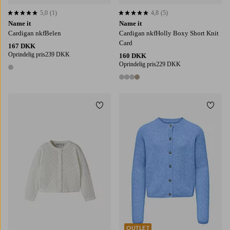
5,0
(1)
4,8
(5)
5,0 baseret på 1 bedømmelser
4,8 baseret på 5 bedømmelser
Name it
Name it
Cardigan nkfBelen
Cardigan nkfHolly Boxy Short Knit
Card
167 DKK
Oprindelig pris
239 DKK
160 DKK
Oprindelig pris
229 DKK
1 farve
4 farver
Tilføj til favoritter
Tilføj
122/128
134/140
146-152
158/164
OUTLET