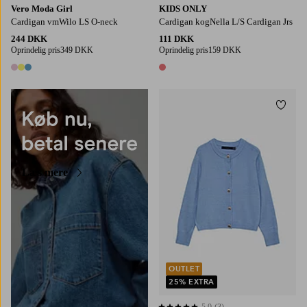
Vero Moda Girl
KIDS ONLY
Cardigan vmWilo LS O-neck
Cardigan kogNella L/S Cardigan Jrs
244 DKK
111 DKK
Oprindelig pris
349 DKK
Oprindelig pris
159 DKK
3 farver
1 farve
Tilføj
122/128
134/140
146-152
158/164
Læs mere
OUTLET
25% EXTRA