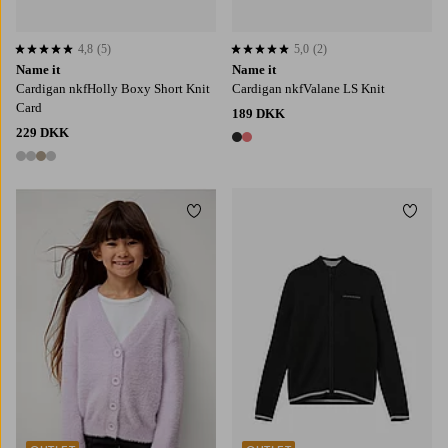
4,8
(5)
5,0
(2)
4,8 baseret på 5 bedømmelser
5,0 baseret på 2 bedømmelser
Name it
Name it
Cardigan nkfHolly Boxy Short Knit
Cardigan nkfValane LS Knit
Card
189 DKK
229 DKK
2 farver
4 farver
Tilføj til favoritter
Tilføj
86/92
98/104
110/116
122/128
134/140