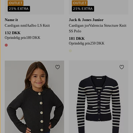
OUTLET
OUTLET
25% EXTRA
25% EXTRA
Name it
Jack & Jones Junior
Cardigan nmfAalbo LS Knit
Cardigan jorValencia Structure Knit
SS Polo
132 DKK
Oprindelig pris
189 DKK
181 DKK
Oprindelig pris
259 DKK
1 farve
1 farve
Tilføj til favoritter
Tilføj
110/116
122/128
134/140
146/152
158/164
122/128
134/140
146-152
158/164