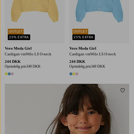
OUTLET
OUTLET
25% EXTRA
25% EXTRA
Vero Moda Girl
Vero Moda Girl
Cardigan vmWilo LS O-neck
Cardigan vmWilo LS O-neck
244 DKK
244 DKK
Oprindelig pris
349 DKK
Oprindelig pris
349 DKK
3 farver
3 farver
Tilføj
110/116
122/128
134/140
146/152
158/164