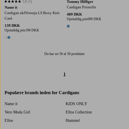
5,0
(1)
Tommy Hilfiger
5,0 baseret på 1 bedømmelser
Cardigan Pointelle
Name it
Cardigan nkfVeronja LS Boxy Knit
489 DKK
Card
Oprindelig pris
699 DKK
139 DKK
1 farve
Oprindelig pris
199 DKK
2 farver
Du har set 50 af 50 produkter
1
Populære brands inden for Cardigans
Name it
KIDS ONLY
Vero Moda Girl
Ellos Collection
Ellos
Hummel
Jack & Jones Junior
Jack & Jones