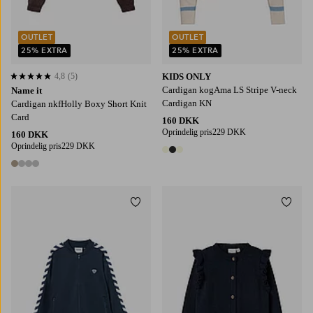
OUTLET
OUTLET
25% EXTRA
25% EXTRA
4,8
(5)
KIDS ONLY
4,8 baseret på 5 bedømmelser
Cardigan kogAma LS Stripe V-neck
Name it
Cardigan KN
Cardigan nkfHolly Boxy Short Knit
Card
160 DKK
Oprindelig pris
229 DKK
160 DKK
Oprindelig pris
229 DKK
3 farver
4 farver
Tilføj til favoritter
Tilføj
110/116
122/128
134/140
146/152
158/164
92
98
104
110
116