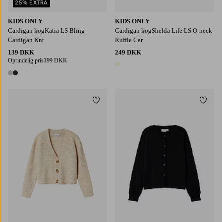
25% EXTRA
KIDS ONLY
KIDS ONLY
Cardigan kogKatia LS Bling
Cardigan kogShelda Life LS O-neck
Cardigan Knt
Ruffle Car
139 DKK
249 DKK
Oprindelig pris
199 DKK
1 farve
2 farver
Tilføj til favoritter
Tilføj
116
122/128
130/140
146-152
158/164
116
122/128
130/140
146-152
158/164