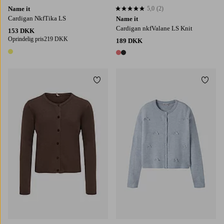
Name it
5,0
(2)
5,0 baseret på 2 bedømmelser
Cardigan NkfTika LS
Name it
Cardigan nkfValane LS Knit
153 DKK
Oprindelig pris
219 DKK
189 DKK
1 farve
2 farver
Tilføj til favoritter
Tilføj
122/128
134/140
146-152
158/164
116
122/128
134/140
146-152
158/164