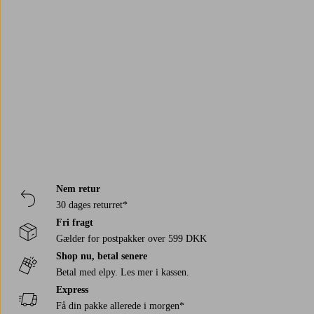
Lyle & Scott
ONLY & SONS JUNIOR
ONLY & SONS
Tommy Hilfiger
Trustpilot
Nem retur
30 dages returret*
Fri fragt
Gælder for postpakker over 599 DKK
Shop nu, betal senere
Betal med elpy. Les mer i kassen.
Express
Få din pakke allerede i morgen*