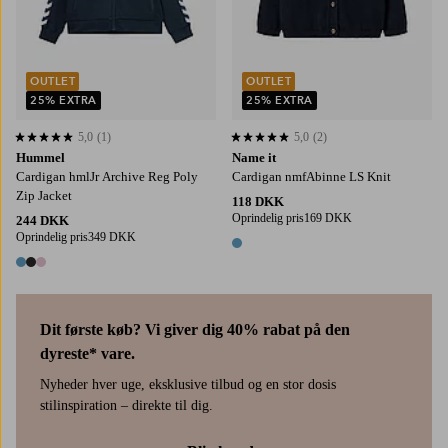
OUTLET
OUTLET
25% EXTRA
25% EXTRA
5,0
(1)
5,0
(2)
5,0 baseret på 1 bedømmelser
5,0 baseret på 2 bedømmelser
Hummel
Name it
Cardigan hmlJr Archive Reg Poly
Cardigan nmfAbinne LS Knit
Zip Jacket
118 DKK
Oprindelig pris
169 DKK
244 DKK
Oprindelig pris
349 DKK
1 farve
3 farver
Dit første køb? Vi giver dig 40% rabat på den
dyreste* vare.
Nyheder hver uge, eksklusive tilbud og en stor dosis
stilinspiration – direkte til dig.