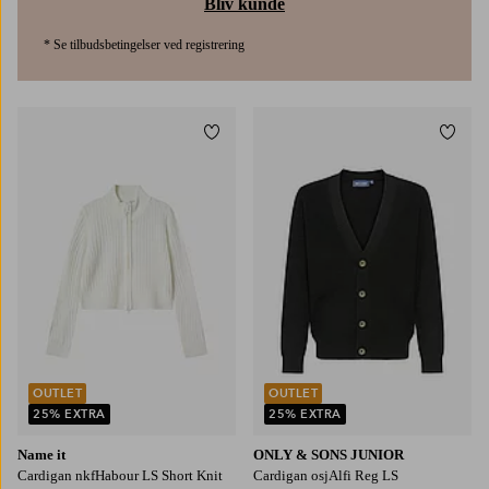
Bliv kunde
* Se tilbudsbetingelser ved registrering
Tilføj til favoritter
Tilføj
116
122/128
130/140
146-152
158/164
122/128
134/140
146-152
158/164
170/176
OUTLET
OUTLET
25% EXTRA
25% EXTRA
Name it
ONLY & SONS JUNIOR
Cardigan nkfHabour LS Short Knit
Cardigan osjAlfi Reg LS