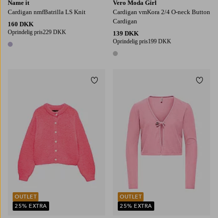
Name it
Vero Moda Girl
Cardigan nmfBatrilla LS Knit
Cardigan vmKora 2/4 O-neck Button
Cardigan
160 DKK
Oprindelig pris
229 DKK
139 DKK
Oprindelig pris
199 DKK
1 farve
1 farve
Tilføj til favoritter
Tilføj
116
122/128
130/140
146-152
122/128
146-152
158/164
134/140
OUTLET
OUTLET
25% EXTRA
25% EXTRA