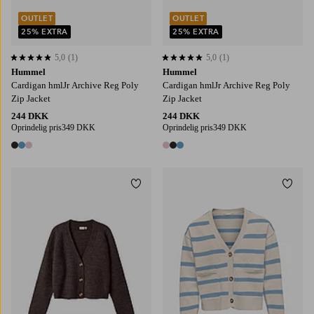
OUTLET
OUTLET
25% EXTRA
25% EXTRA
5,0
(1)
5,0
(1)
5,0 baseret på 1 bedømmelser
5,0 baseret på 1 bedømmelser
Hummel
Hummel
Cardigan hmlJr Archive Reg Poly
Cardigan hmlJr Archive Reg Poly
Zip Jacket
Zip Jacket
244 DKK
244 DKK
Oprindelig pris
349 DKK
Oprindelig pris
349 DKK
3 farver
3 farver
Tilføj til favoritter
Tilføj
116
122/128
130/140
146-152
158/164
110/116
122/128
134/140
146-152
158-164