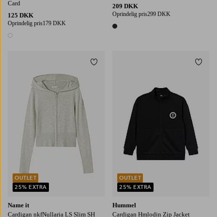
Card
209 DKK
Oprindelig pris
299 DKK
125 DKK
Oprindelig pris
179 DKK
1 farve
1 farve
Tilføj til favoritter
Tilføj
116
122/128
130/140
146-152
158/164
OUTLET
OUTLET
25% EXTRA
25% EXTRA
Name it
Hummel
Cardigan nkfNullaria LS Slim SH
Cardigan Hmlodin Zip Jacket