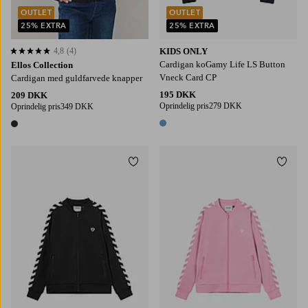
OUTLET
OUTLET
25% EXTRA
25% EXTRA
4,8
(4)
KIDS ONLY
4,8 baseret på 4 bedømmelser
Cardigan koGamy Life LS Button
Ellos Collection
Vneck Card CP
Cardigan med guldfarvede knapper
195 DKK
209 DKK
Oprindelig pris
279 DKK
Oprindelig pris
349 DKK
1 farve
1 farve
Tilføj til favoritter
Tilføj
110/116
122/128
134/140
146/152
158/164
110/116
122/128
134/140
146/152
158/164