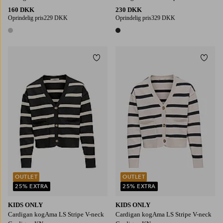
160 DKK
230 DKK
Oprindelig pris
229 DKK
Oprindelig pris
329 DKK
1 farve
1 farve
Tilføj til favoritter
Tilføj
110/116
122/128
134/140
146-152
158-164
110/116
122/128
134/140
146-152
158-164
OUTLET
OUTLET
25% EXTRA
25% EXTRA
KIDS ONLY
KIDS ONLY
Cardigan kogAma LS Stripe V-neck
Cardigan kogAma LS Stripe V-neck