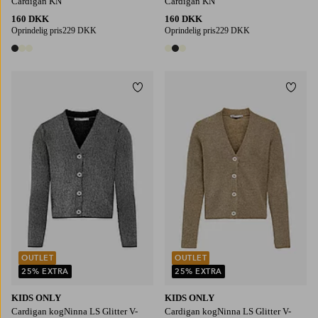
Cardigan KN
Cardigan KN
160 DKK
160 DKK
Oprindelig pris
229 DKK
Oprindelig pris
229 DKK
3 farver
3 farver
Tilføj til favoritter
Tilføj
110/116
122/128
134/140
146-152
158-164
110/116
122/128
134/140
146-152
158-164
OUTLET
OUTLET
25% EXTRA
25% EXTRA
KIDS ONLY
KIDS ONLY
Cardigan kogNinna LS Glitter V-
Cardigan kogNinna LS Glitter V-