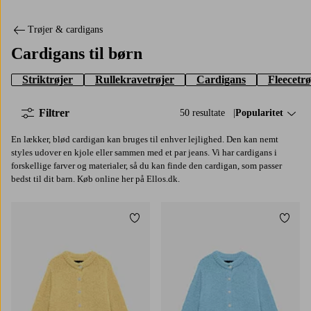
Trøjer & cardigans
Cardigans til børn
Striktrøjer
Rullekravetrøjer
Cardigans
Fleecetrø
Filtrer
50 resultate
Sorter efter:
Popularitet
En lækker, blød cardigan kan bruges til enhver lejlighed. Den kan nemt
styles udover en kjole eller sammen med et par jeans. Vi har cardigans i
forskellige farver og materialer, så du kan finde den cardigan, som passer
bedst til dit barn. Køb online her på Ellos.dk.
Tilføj til favoritter
Tilføj
116
122/128
130/140
146-152
116
122/128
130/140
146-152