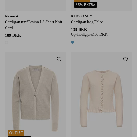
25% EXTRA
Name it
KIDS ONLY
Cardigan nmfDesina LS Short Knit
Cardigan kogChloe
Card
139 DKK
Oprindelig pris
199 DKK
189 DKK
1 farve
1 farve
Tilføj til favoritter
Tilføj
122/128
134/140
146-152
158/164
122/128
134/140
146-152
158/164
OUTLET