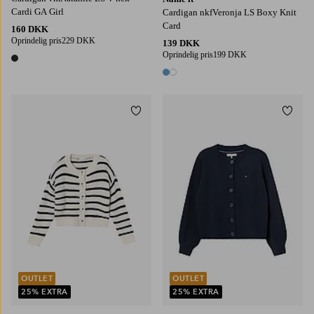
Cardi GA Girl
Cardigan nkfVeronja LS Boxy Knit
Card
160 DKK
Oprindelig pris
229 DKK
139 DKK
Oprindelig pris
199 DKK
1 farve
2 farver
Tilføj til favoritter
Tilføj
116
122/128
130/140
146-152
158-164
8
10
12
14
16
OUTLET
OUTLET
25% EXTRA
25% EXTRA