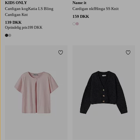
KIDS ONLY
Name it
Cardigan kogKatia LS Bling
Cardigan nkfHinga SS Knit
Cardigan Knt
159 DKK
139 DKK
2 farver
Oprindelig pris
199 DKK
2 farver
Tilføj til favoritter
Tilføj
116
122/128
130/140
146-152
158/164
116
122/128
130/140
146-152
158/164