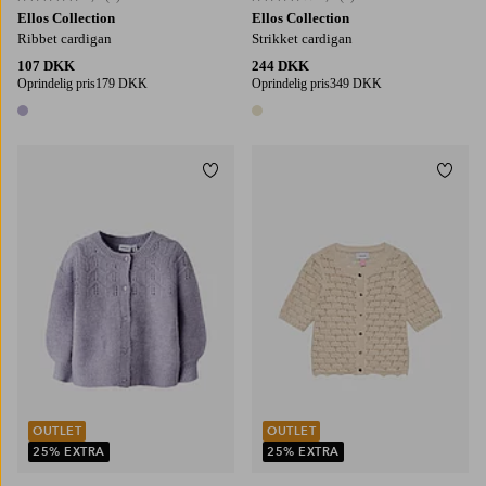
Ellos Collection
Ellos Collection
Ribbet cardigan
Strikket cardigan
107 DKK
244 DKK
Oprindelig pris
179 DKK
Oprindelig pris
349 DKK
1 farve
1 farve
Tilføj til favoritter
Tilføj
92
98
104
110
116
122/128
134/140
146-152
158/164
OUTLET
OUTLET
25% EXTRA
25% EXTRA