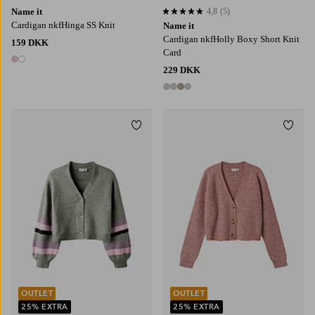
Name it
4,8
(5)
4,8 baseret på 5 bedømmelser
Cardigan nkfHinga SS Knit
Name it
Cardigan nkfHolly Boxy Short Knit
159 DKK
Card
2 farver
229 DKK
4 farver
Tilføj til favoritter
Tilføj
116
122/128
130/140
146-152
158/164
116
122/128
130/140
146-152
158/164
OUTLET
OUTLET
25% EXTRA
25% EXTRA