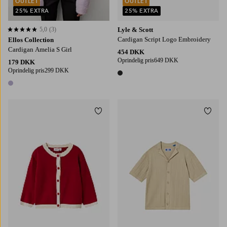
OUTLET
OUTLET
25% EXTRA
25% EXTRA
5,0
(3)
Lyle & Scott
5,0 baseret på 3 bedømmelser
Cardigan Script Logo Embroidery
Ellos Collection
Cardigan Amelia S Girl
454 DKK
Oprindelig pris
649 DKK
179 DKK
Oprindelig pris
299 DKK
1 farve
1 farve
Tilføj til favoritter
Tilføj
92
98
104
110
116
128
140
152
164
176