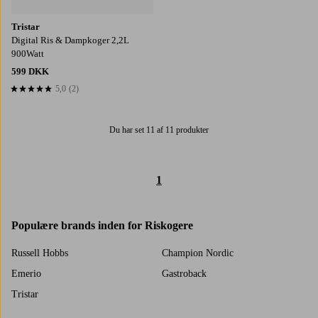
Tristar
Digital Ris & Dampkoger 2,2L
900Watt
599 DKK
5,0
(2)
5,0 baseret på 2 bedømmelser
Du har set 11 af 11 produkter
1
Populære brands inden for Riskogere
Russell Hobbs
Champion Nordic
Emerio
Gastroback
Tristar