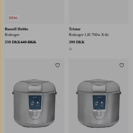
DEAL
Russell Hobbs
Tristar
Riskoger
Riskoger 1,8l 700w X-fri
359 DKK
449 DKK
399 DKK
1 farve
Tilføj til favoritter
Tilføj