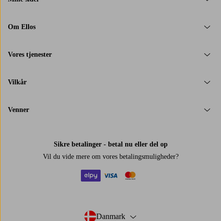
Om Ellos
Vores tjenester
Vilkår
Venner
Sikre betalinger - betal nu eller del op
Vil du vide mere om
vores betalingsmuligheder
?
elpy
visa
mastercard
Danmark
- Vælg land