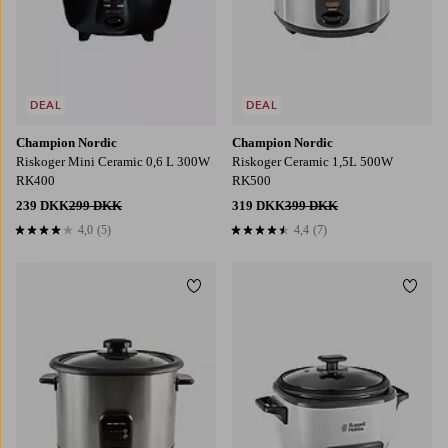
DEAL
DEAL
Champion Nordic
Champion Nordic
Riskoger Mini Ceramic 0,6 L 300W
Riskoger Ceramic 1,5L 500W
RK400
RK500
239 DKK
299 DKK
319 DKK
399 DKK
4,0
(5)
4,4
(7)
4,0 baseret på 5 bedømmelser
4,4 baseret på 7 bedømmelser
Tilføj til favoritter
Tilføj