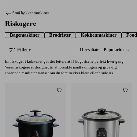
Små køkkenmaskiner
Riskogere
Bagemaskiner
Brødrister
Køkkenmaskiner
Food
Filtrer
11 resultate
Sorter efter:
Popularitet
En riskoger i køkkenet gør det lettere at få kogt risene perfekt hver gang.
Vores riskogere er designet til at forenkle madlavningen og give dig
ensartede resultater, uanset om du foretrækker klare eller bløde ris.
Tilføj til favoritter
Tilføj