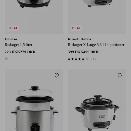
DEAL
DEAL
Emerio
Russell Hobbs
Riskoger 1,5 liter
Riskoger X-Large 3,3 l 14 portioner
223 DKK
279 DKK
399 DKK
499 DKK
5,0
(1)
5,0 baseret på 1 bedømmelser
1 farve
Tilføj til favoritter
Tilføj