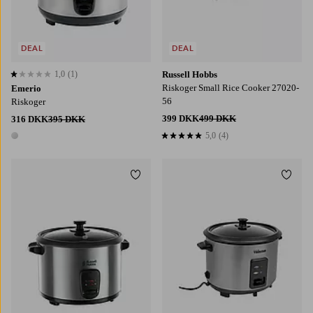
DEAL
DEAL
1,0
(1)
Russell Hobbs
1,0 baseret på 1 bedømmelser
Riskoger Small Rice Cooker 27020-
Emerio
56
Riskoger
399 DKK
499 DKK
316 DKK
395 DKK
5,0
(4)
5,0 baseret på 4 bedømmelser
1 farve
Tilføj til favoritter
Tilføj