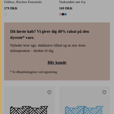
Giftbox, Kitchen Essentials
Vaskemåtte sæt 4-p
279 DKK
169 DKK
1 farve
3 farver
Dit første køb? Vi giver dig 40% rabat på den
dyreste* vare.
Nyheder hver uge, eksklusive tilbud og en stor dosis
stilinspiration – direkte til dig.
Bliv kunde
* Se tilbudsbetingelser ved registrering
Tilføj til favoritter
Tilføj