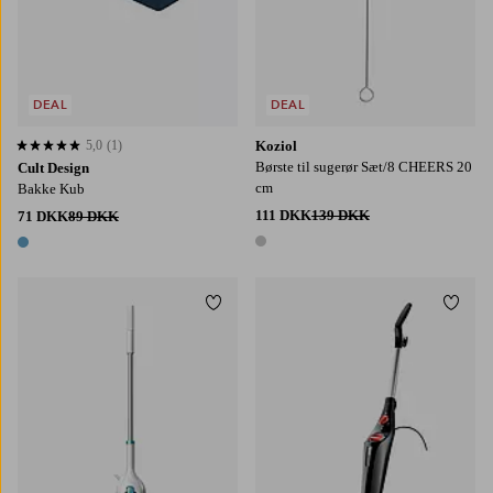
DEAL
DEAL
5,0
(1)
Koziol
5,0 baseret på 1 bedømmelser
Børste til sugerør Sæt/8 CHEERS 20
Cult Design
cm
Bakke Kub
111 DKK
139 DKK
71 DKK
89 DKK
1 farve
1 farve
Tilføj til favoritter
Tilføj