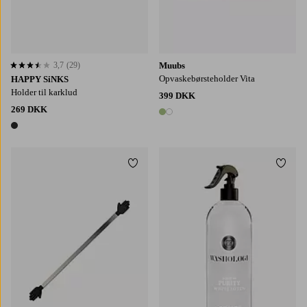
3,7
(29)
Muubs
3,7 baseret på 29 bedømmelser
Opvaskebørsteholder Vita
HAPPY SiNKS
Holder til karklud
399 DKK
269 DKK
2 farver
1 farve
Tilføj til favoritter
Tilføj