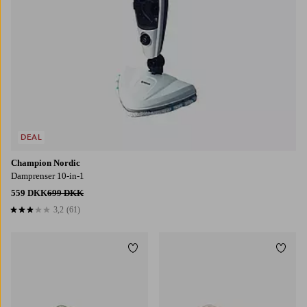
DEAL
Champion Nordic
Damprenser 10-in-1
559 DKK
699 DKK
3,2
(61)
3,2 baseret på 61 bedømmelser
Tilføj til favoritter
Tilføj