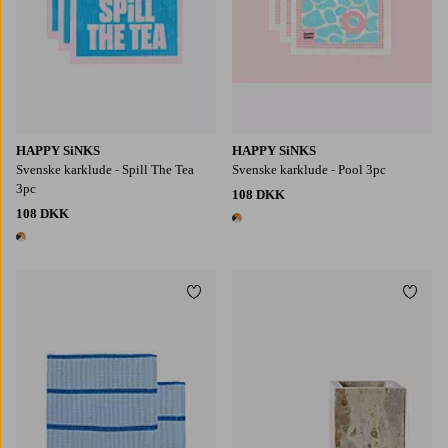
HAPPY SiNKS
HAPPY SiNKS
Svenske karklude - Spill The Tea
Svenske karklude - Pool 3pc
3pc
108 DKK
108 DKK
1 farve
1 farve
Tilføj til favoritter
Tilføj