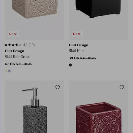
DEAL
DEAL
4,1
(10)
Cult Design
4,1 baseret på 10 bedømmelser
Skål Kub
Cult Design
Skål Kub Orient
39 DKK
49 DKK
47 DKK
59 DKK
1 farve
2 farver
Tilføj til favoritter
Tilføj