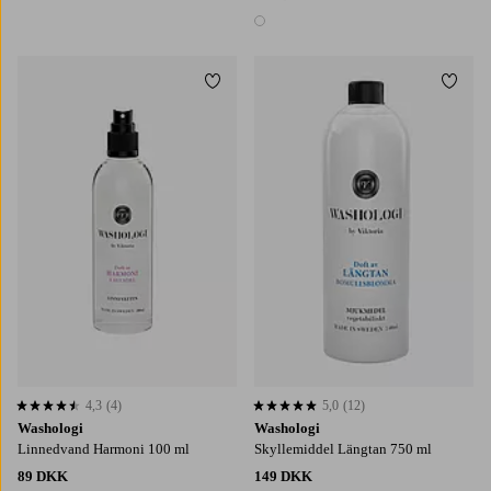
1 farve
Tilføj til favoritter
Tilføj
4,3
(4)
5,0
(12)
4,3 baseret på 4 bedømmelser
5,0 baseret på 12 bedømmelser
Washologi
Washologi
Linnedvand Harmoni 100 ml
Skyllemiddel Längtan 750 ml
89 DKK
149 DKK