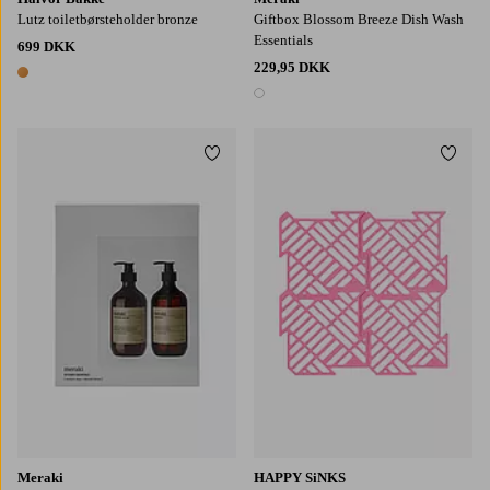
Lutz toiletbørsteholder bronze
Giftbox Blossom Breeze Dish Wash
Essentials
699 DKK
229,95 DKK
1 farve
1 farve
Tilføj til favoritter
Tilføj
Meraki
HAPPY SiNKS