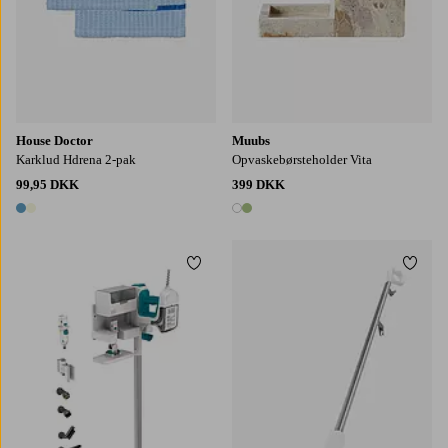
House Doctor
Muubs
Karklud Hdrena 2-pak
Opvaskebørsteholder Vita
99,95 DKK
399 DKK
2 farver
2 farver
Tilføj til favoritter
Tilføj