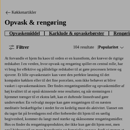
Køkkenartikler
Opvask & rengøring
Opvaskemiddel
Karklude & opvaskebørster
Rengøri
Filtrer
104 resultate
Sorter efter:
Popularitet
At forvandle et hjem fra kaos til orden er en kunstform, der kræver de rigtige
redskaber. I en verden, hvor opvask og rengøring spiller en central rolle, har
vi brug for effektive og pålidelige redskaber til at gøre processen lettere og
sjovere. Et lille opvaskestativ kan være den perfekte løsning til det
kompakte køkken eller til det fine porcelæn, som ikke behøver at blive
vasket i opvaskemaskinen. Der findes rengøringsmidler og opvaskemidler af
høj kvalitet til at opnå skinnende rene resultater, og når stemningen i
hjemmet trænger til et ekstra løft, kan et duftende linnedvand gøre
underværker. En velvalgt moppe kan gøre rengøringen til en næsten
meditativ beskæftigelse i stedet for en kedelig must-do aktivitet. Uanset om
du tager fat på hverdagens rod eller forbereder dit hjem til en særlig
begivenhed, kommer du langt med stærke og skånsomme rengøringsmidler.
Hos os finder du rengøringsprodukter, der ikke kun gør dit hjem rent, men
også bidrager til en mere bæredygtig og fornøjelig opgave, fordi vi mener, at