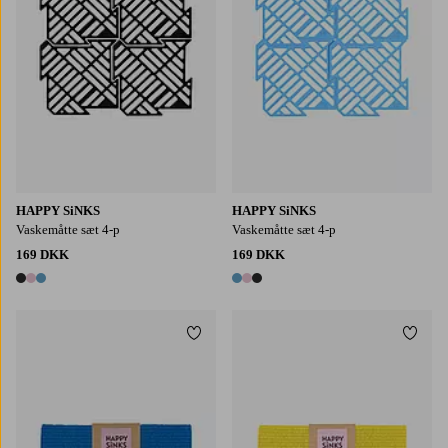
HAPPY SiNKS
HAPPY SiNKS
Vaskemåtte sæt 4-p
Vaskemåtte sæt 4-p
169 DKK
169 DKK
3 farver
3 farver
Tilføj til favoritter
Tilføj