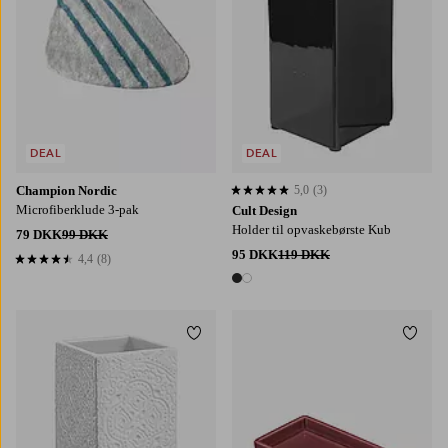
DEAL
DEAL
Champion Nordic
5,0
(3)
5,0 baseret på 3 bedømmelser
Microfiberklude 3-pak
Cult Design
Holder til opvaskebørste Kub
79 DKK
99 DKK
95 DKK
119 DKK
4,4
(8)
4,4 baseret på 8 bedømmelser
2 farver
Tilføj til favoritter
Tilføj