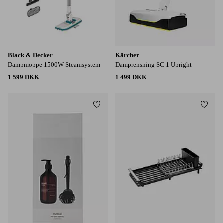
Black & Decker
Kärcher
Dampmoppe 1500W Steamsystem
Damprensning SC 1 Upright
1 599 DKK
1 499 DKK
Tilføj til favoritter
Tilføj