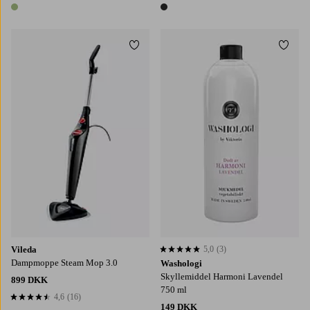
1 farve
1 farve
Tilføj til favoritter
Tilføj
Vileda
5,0
(3)
5,0 baseret på 3 bedømmelser
Dampmoppe Steam Mop 3.0
Washologi
Skyllemiddel Harmoni Lavendel
899 DKK
750 ml
4,6
(16)
4,6 baseret på 16 bedømmelser
149 DKK