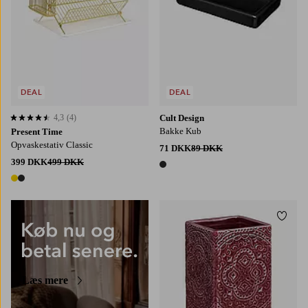
DEAL
DEAL
4,3
(4)
Cult Design
4,3 baseret på 4 bedømmelser
Bakke Kub
Present Time
Opvaskestativ Classic
71 DKK
89 DKK
399 DKK
499 DKK
1 farve
2 farver
Tilføj
Læs mere