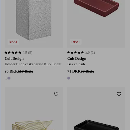
DEAL
DEAL
4,9
(9)
5,0
(1)
4,9 baseret på 9 bedømmelser
5,0 baseret på 1 bedømmelser
Cult Design
Cult Design
Holder til opvaskebørste Kub Orient
Bakke Kub
95 DKK
119 DKK
71 DKK
89 DKK
2 farver
1 farve
Tilføj til favoritter
Tilføj