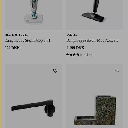
Black & Decker
Vileda
Dampmoppe Steam Mop 5 i 1
Dampmoppe Steam Mop XXL 3.0
699 DKK
1 199 DKK
4,1
(7)
4,1 baseret på 7 bedømmelser
Tilføj til favoritter
Tilføj