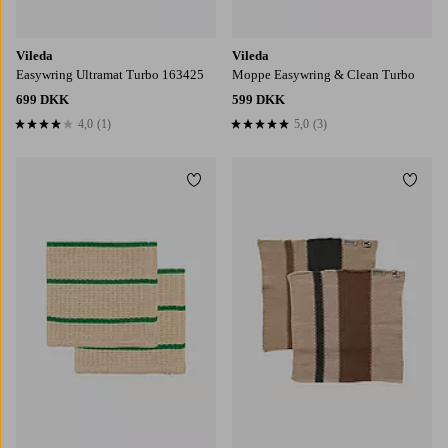
Vileda
Vileda
Easywring Ultramat Turbo 163425
Moppe Easywring & Clean Turbo
699 DKK
599 DKK
4,0
(1)
5,0
(3)
4,0 baseret på 1 bedømmelser
5,0 baseret på 3 bedømmelser
Tilføj til favoritter
Tilføj
50x70
27x27