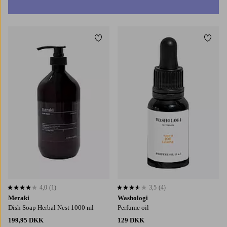
Tilføj til favoritter
Tilføj
4,0
(1)
3,5
(4)
4,0 baseret på 1 bedømmelser
3,5 baseret på 4 bedømmelser
Meraki
Washologi
Dish Soap Herbal Nest 1000 ml
Perfume oil
199,95 DKK
129 DKK