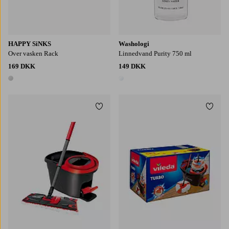
HAPPY SiNKS
Washologi
Over vasken Rack
Linnedvand Purity 750 ml
169 DKK
149 DKK
1 farve
1 farve
Tilføj til favoritter
Tilføj