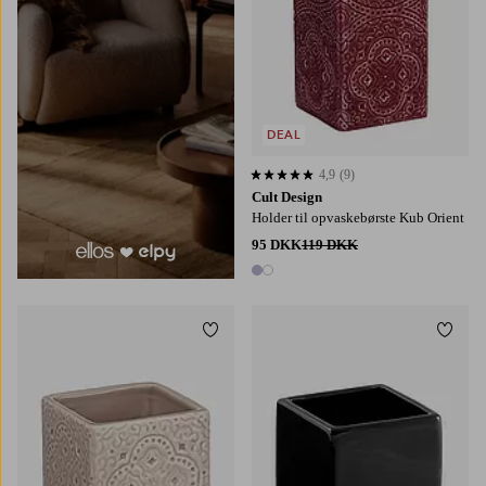
DEAL
4,9
(9)
4,9 baseret på 9 bedømmelser
Cult Design
Holder til opvaskebørste Kub Orient
95 DKK
119 DKK
2 farver
Tilføj til favoritter
Tilføj