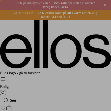
30%
på din dyreste vare*
+ 15% rabat
på resten af orden.*
Lu
Brug koden: 3015
OUTLET DEAL -
25% ekstra rabat på alt i vores outlet.
Brug
koden:
ALLOUTLET
Ellos logo - gå til forsiden
Menu
Bolig
Billedsøgning
Søg
Gå til favoritmarkerede produkter
Gå til indkøbskurven