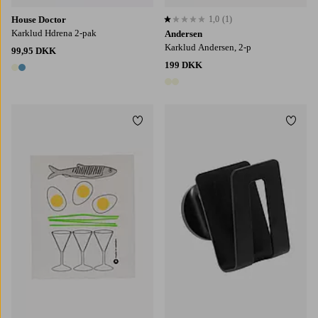
House Doctor
1,0
(1)
1,0 baseret på 1 bedømmelser
Karklud Hdrena 2-pak
Andersen
Karklud Andersen, 2-p
99,95 DKK
199 DKK
2 farver
2 farver
Tilføj til favoritter
Tilføj