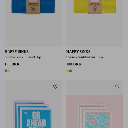
HAPPY SiNKS
HAPPY SiNKS
Svensk karkludssæt 3-p
Svensk karkludssæt 3-p
108 DKK
108 DKK
2 farver
2 farver
Tilføj til favoritter
Tilføj