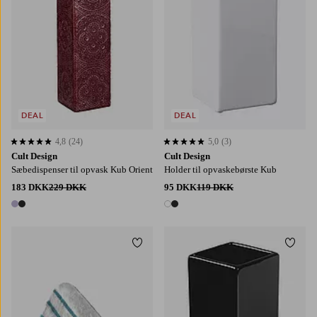
DEAL
DEAL
4,8
(24)
5,0
(3)
4,8 baseret på 24 bedømmelser
5,0 baseret på 3 bedømmelser
Cult Design
Cult Design
Sæbedispenser til opvask Kub Orient
Holder til opvaskebørste Kub
183 DKK
229 DKK
95 DKK
119 DKK
2 farver
2 farver
Tilføj til favoritter
Tilføj