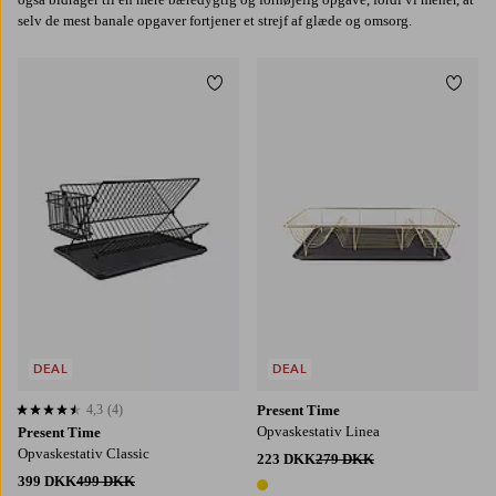
selv de mest banale opgaver fortjener et strejf af glæde og omsorg.
Tilføj til favoritter
Tilføj
DEAL
DEAL
4,3
(4)
Present Time
4,3 baseret på 4 bedømmelser
Opvaskestativ Linea
Present Time
Opvaskestativ Classic
223 DKK
279 DKK
399 DKK
499 DKK
1 farve