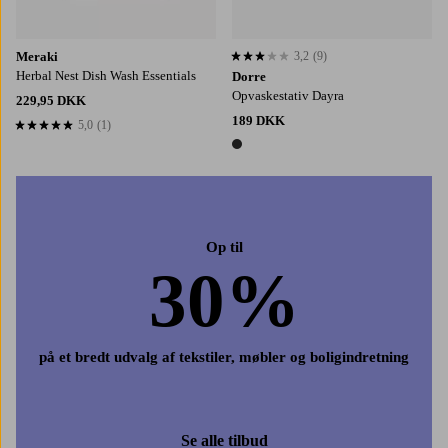
Meraki
3,2
(9)
3,2 baseret på 9 bedømmelser
Herbal Nest Dish Wash Essentials
Dorre
Opvaskestativ Dayra
229,95 DKK
189 DKK
5,0
(1)
5,0 baseret på 1 bedømmelser
1 farve
Op til
30%
på et bredt udvalg af tekstiler, møbler og boligindretning
Se alle tilbud