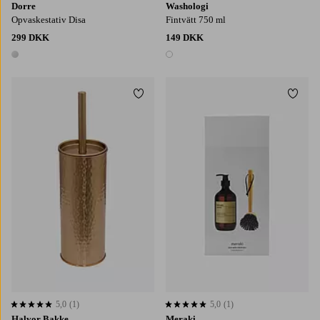
Dorre
Washologi
Opvaskestativ Disa
Fintvätt 750 ml
299 DKK
149 DKK
1 farve
1 farve
Tilføj til favoritter
Tilføj
5,0
(1)
5,0
(1)
5,0 baseret på 1 bedømmelser
5,0 baseret på 1 bedømmelser
Halvor Bakke
Meraki