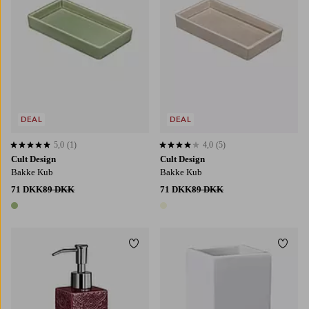
DEAL
DEAL
5,0
(1)
4,0
(5)
5,0 baseret på 1 bedømmelser
4,0 baseret på 5 bedømmelser
Cult Design
Cult Design
Bakke Kub
Bakke Kub
71 DKK
89 DKK
71 DKK
89 DKK
1 farve
1 farve
Tilføj til favoritter
Tilføj