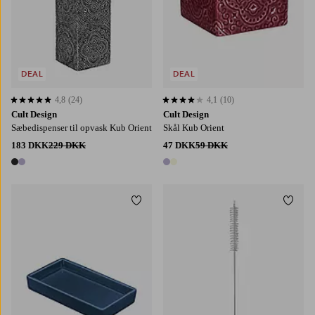
DEAL
DEAL
4,8
(24)
4,1
(10)
4,8 baseret på 24 bedømmelser
4,1 baseret på 10 bedømmelser
Cult Design
Cult Design
Sæbedispenser til opvask Kub Orient
Skål Kub Orient
183 DKK
229 DKK
47 DKK
59 DKK
2 farver
2 farver
Tilføj til favoritter
Tilføj