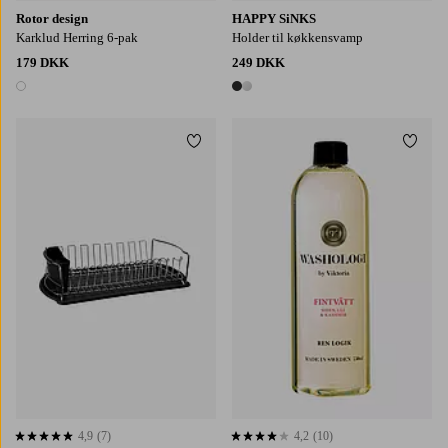
Rotor design
HAPPY SiNKS
Karklud Herring 6-pak
Holder til køkkensvamp
179 DKK
249 DKK
1 farve
2 farver
Tilføj til favoritter
Tilføj
4,9
(7)
4,2
(10)
4,9 baseret på 7 bedømmelser
4,2 baseret på 10 bedømmelser