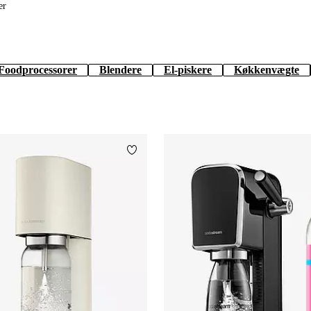
er
Foodprocessorer
Blendere
El-piskere
Køkkenvægte
Tilføj til favoritter