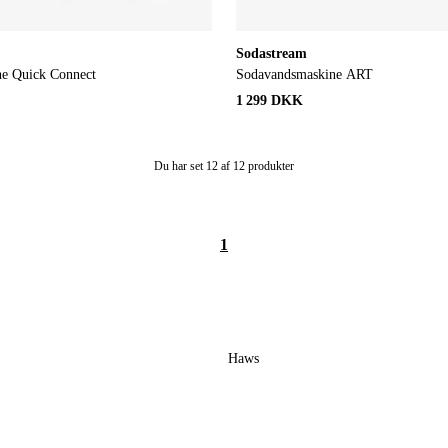
Sodastream
ne Quick Connect
Sodavandsmaskine ART
1 299 DKK
Du har set 12 af 12 produkter
1
Haws