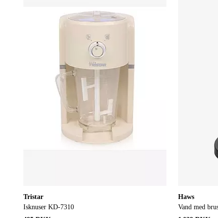
Tristar
Haws
Isknuser KD-7310
Vand med bru