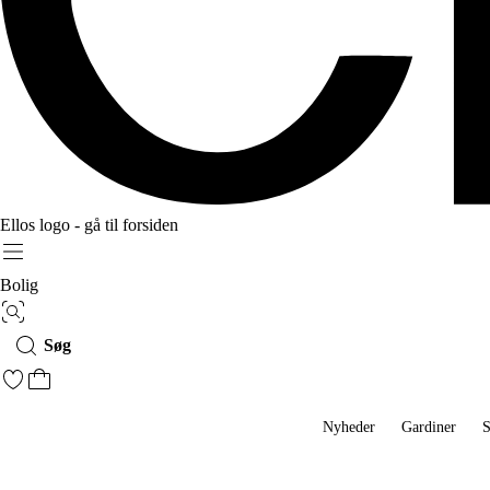
Ellos logo - gå til forsiden
Menu
Bolig
Billedsøgning
Søg
Gå til favoritmarkerede produkter
Gå til indkøbskurven
Nyheder
Gardiner
S