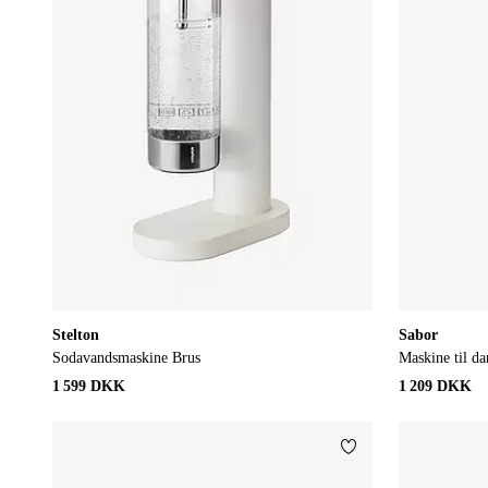
Stelton
Sabor
Sodavandsmaskine Brus
Maskine til d
1 599 DKK
1 209 DKK
Tilføj til favoritter