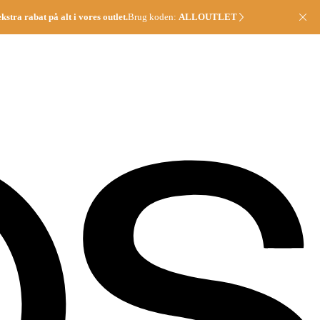
stra rabat på alt i vores outlet.
Brug koden:
ALLOUTLET
Lu