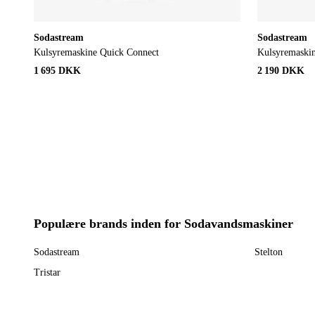
Sodastream
Sodastream
Kulsyremaskine Quick Connect
Kulsyremaski
1 695 DKK
2 190 DKK
Populære brands inden for Sodavandsmaskiner
Sodastream
Stelton
Tristar