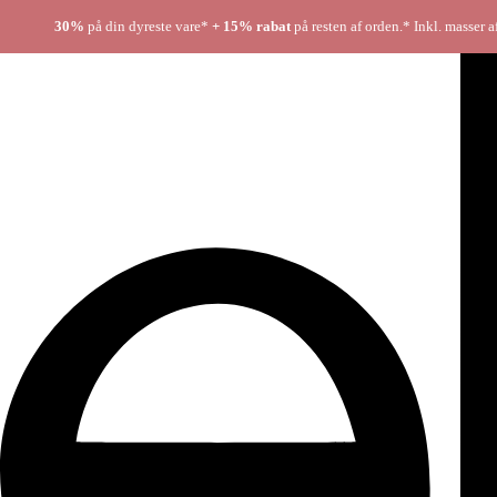
30%
på din dyreste vare*
+ 15% rabat
på resten af orden.* Inkl. masser a