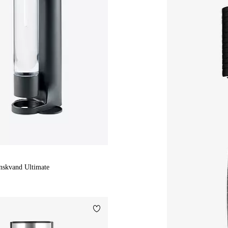
anskvand Ultimate
Tilføj til favoritter