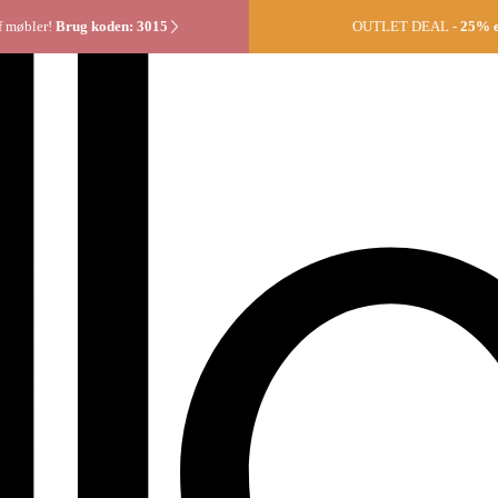
f møbler!
Brug koden: 3015
OUTLET DEAL -
25% ek