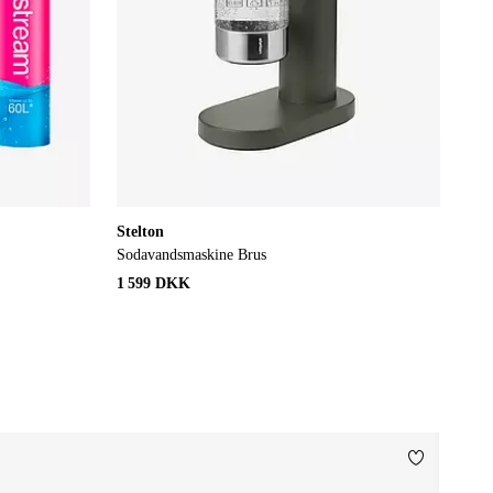
Stelton
Sodavandsmaskine Brus
1 599 DKK
Tilføj til f