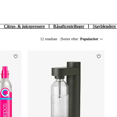
Citrus- & juicepressere
Råsaftcentrifuger
Stavblendere
12 resultate
Sorter efter:
Popularitet
Tilføj til favoritter
Tilføj til f