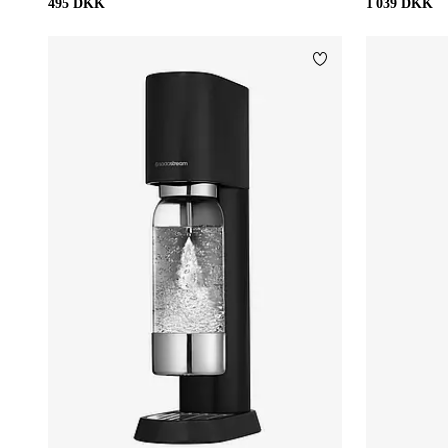
495 DKK
1 039 DKK
Tilføj til favoritter