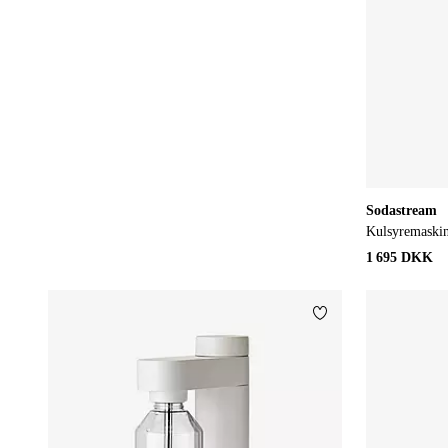
Sodastream
Kulsyremaski
1 695 DKK
Tilføj til favoritter