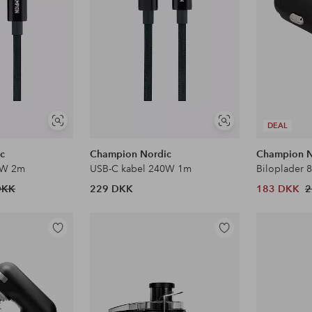
Se
Se
DEAL
lignende
lignende
c
Champion Nordic
Champion N
0W 2m
USB-C kabel 240W 1m
Biloplader 
DKK
229 DKK
183 DKK
2
Tilføj
Tilføj
til
til
favoritter
favoritter