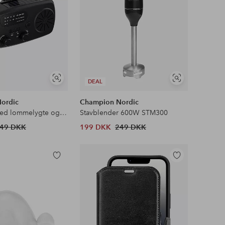
Se
Se
DEAL
lignende
lignende
ordic
Champion Nordic
Nødradio med lommelygte og solceller
Stavblender 600W STM300
49 DKK
199 DKK
249 DKK
Tilføj
Tilføj
til
til
favoritter
favoritter