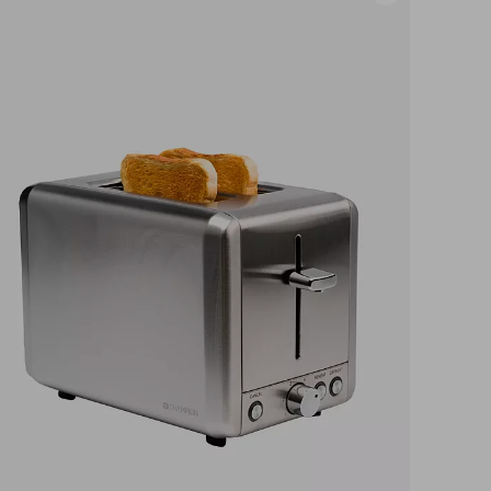
til
favoritter