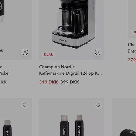
D
Cha
Brød
Se
Se
DEAL
279
lignende
lignende
c
Champion Nordic
isker
Kaffemaskine Digital 12-kop KB400
DKK
319 DKK
399 DKK
Tilføj
Tilføj
til
til
favoritter
favoritter