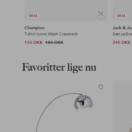
Se
DEAL
DEAL
lignende
Champion
Jack & Jo
T-shirt Icons Wash Crewneck
Sæt jacEv
126 DKK
180 DKK
245 DKK
Favoritter lige nu
Tilføj
til
favoritter