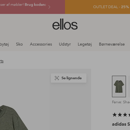
sser af møbler!
Brug koden:
OUTLET DEAL -
25% e
Ellos
logo
-
gå
bytøj
Sko
Accessories
Udstyr
Legetøj
Børneværelse
til
forsiden
ts
Se lignende
Farve: Sha
adidas 