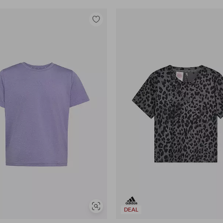
Tilføj
til
favoritter
Se
DEAL
lignende