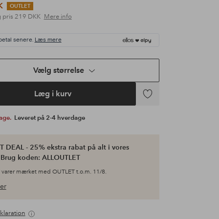
K
OUTLET
 pris
219 DKK
Mere info
betal senere.
Læs mere
Vælg størrelse
Læg i kurv
Tilføj
til
bage.
Leveret på 2-4 hverdage
favoritter
 DEAL - 25% ekstra rabat på alt i vores
. Brug koden: ALLOUTLET
 varer mærket med OUTLET t.o.m. 11/8.
er
klaration