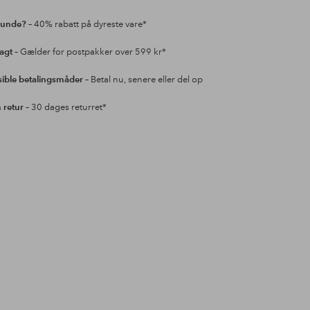
kunde?
– 40% rabatt på dyreste vare*
ragt
– Gælder for postpakker over 599 kr*
sible betalingsmåder
– Betal nu, senere eller del op
retur
– 30 dages returret*