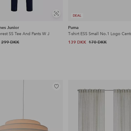
Se
DEAL
lignende
nes Junior
Puma
erest SS Tee And Pants W J
299 DKK
139 DKK
170 DKK
Tilføj
til
favoritter