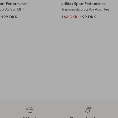
ort Performance
adidas Sport Performance
op Jg Spi Ml T
Træningstop Jg An Aop Tee
199 DKK
163 DKK
199 DKK