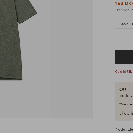
153 DK
Oprindelig
Køb nu, 
Kun få til
OUTLET
outlet
*Gælder
Shop h
Produktde