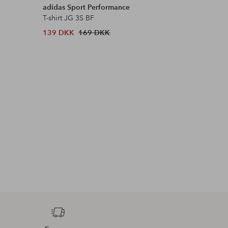
adidas Sport Performance
adidas Sp
T-shirt JG 3S BF
Trænings-t
139 DKK
169 DKK
139 DKK