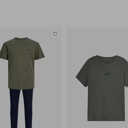
Tilføj
til
favoritter