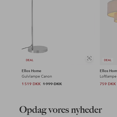
Se
DEAL
DEAL
lignende
Ellos Home
Ellos Ho
Gulvlampe Canon
Loftlampe
1 519 DKK
1 999 DKK
759 DKK
Opdag vores nyheder