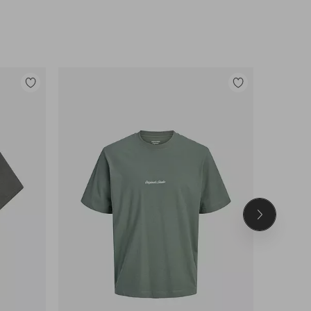
Tilføj
Tilføj
til
til
favoritter
favoritter
Næste
produkt