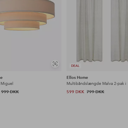
Se
DEAL
lignende
me
Ellos Home
 Miguel
Multibåndslængde Malva 2-pak i
999 DKK
599 DKK
799 DKK