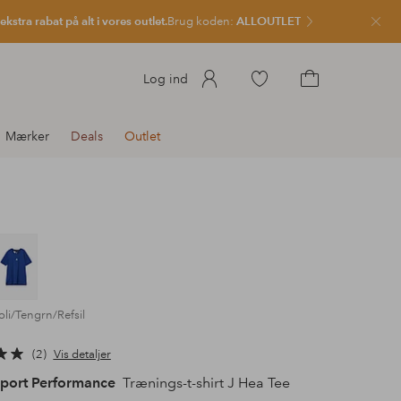
kstra rabat på alt i vores outlet.
Brug koden:
ALLOUTLET
Luk
Gå
Log ind
til
Gå
favoritmarkerede
til
Mærker
Deals
Outlet
produkter
indkøbskurven
oli/Tengrn/Refsil
2
Vis detaljer
Sport Performance
Trænings-t-shirt J Hea Tee