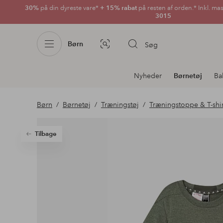
30%
på din dyreste vare*
+ 15% rabat
på resten af orden.* Inkl. ma
3015
Børn
Søg
Billedsøgning
Afdelningsnavigation
Nyheder
Børnetøj
Ba
Børn
Børnetøj
Træningstøj
Træningstoppe & T-shir
Tilbage