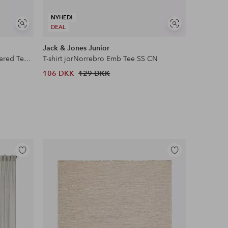
NYHED!
Se
Se
DEAL
DEAL
lignende
lignende
Jack & Jones Junior
ONLY & 
T-shirt ESS Small No.1 Logo Centered Tee B
T-shirt jorNorrebro Emb Tee SS CN
T-shirt os
106 DKK
129 DKK
116 DKK
Tilføj
Tilføj
til
til
favoritter
favoritter