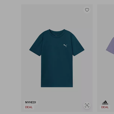
Tilføj
til
favoritter
NYHED!
Se
DEAL
DEAL
lignende