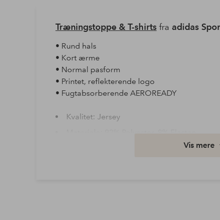
Træningstoppe & T-shirts
fra
adidas Spo
• Rund hals
• Kort ærme
• Normal pasform
• Printet, reflekterende logo
• Fugtabsorberende AEROREADY
Kvalitet: Jersey
Materiale: 92% Polyester, 8% Elastan
Vis mere
Vask: Maskinvask 30°
Varenummer: 1834130-02-128
Download højopløst billede
Fri fragt