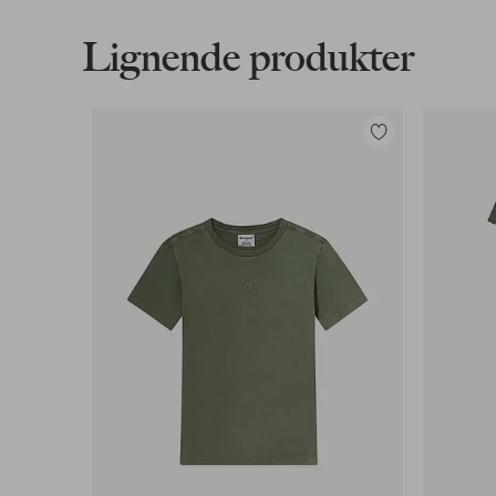
Gælder for postpakker over 599 kr
Lignende produkter
Læs mere
Tilføj
til
Faktura & Konto
favoritter
Vores mest fordelagtige betalingsmetode
Læs mere