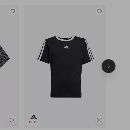
Tilføj
Tilføj
til
til
favoritter
favoritter
Næste
produkt
Se
Se
DEAL
DEAL
lignende
lignende