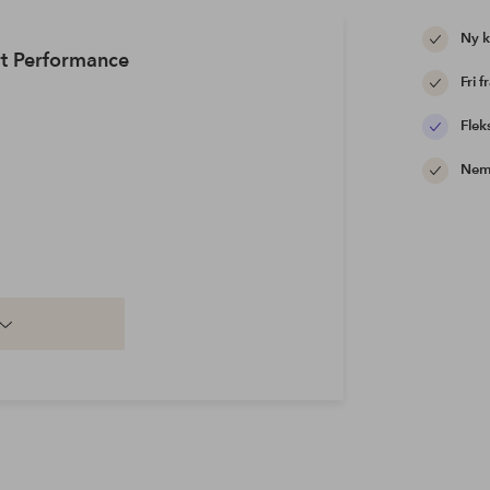
Ny 
rt Performance
Fri f
Flek
Nem 