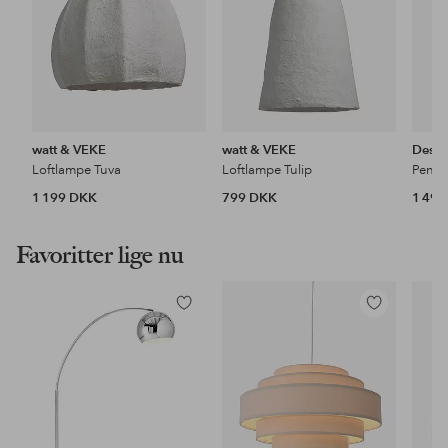
watt & VEKE
watt & VEKE
Desig
Loftlampe Tuva
Loftlampe Tulip
Pende
1 199 DKK
799 DKK
1 49
Favoritter lige nu
Tilføj
Tilføj
til
til
favoritter
favoritter