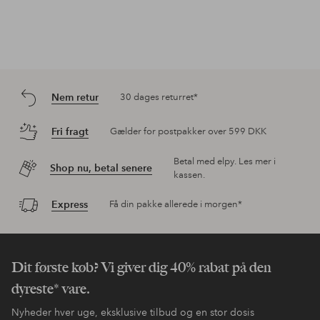
Nem retur
30 dages returret*
Fri fragt
Gælder for postpakker over 599 DKK
Betal med elpy. Les mer i
Shop nu, betal senere
kassen.
Express
Få din pakke allerede i morgen*
Dit første køb? Vi giver dig 40% rabat på den
dyreste* vare.
Nyheder hver uge, eksklusive tilbud og en stor dosis