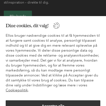
stilinspiration – direkte til dig.
Bliv kunde
Dine cookies, dit valg!
* Se tilbudsbetingelser ved registrering
Ellos bruger nødvendige cookies til at få hjemmesiden til
at fungere samt cookies til analyse, personligt tilpasset
Har du brug for hjælp?
indhold og til at give dig en mere relevant oplevelse på
vores hjemmeside. Vi deler disse personlige data og
Du kan finde svar på de oftest stillede spørgsmål i vores FAQ.
disse cookies med de reklame- og analysevirksomheder,
Du kan også finde oplysninger om, hvordan du kontakter os.
vi samarbejder med. Det gør vi for at analysere, hvordan
du bruger hjemmesiden, og for at fremme vores
markedsføring, så du kan modtage mere personligt
Kundeservice
Bestilling
Betalingsmåde
Le
tilpassede annoncer. Ved at klikke på Accepter giver du
dit samtykke til vores brug af cookies. Du kan tilpasse
dine valg under Indstillinger og læse mere i vores
Mine sider
Cookiepolitik
.
Om Ellos
Accepter alle