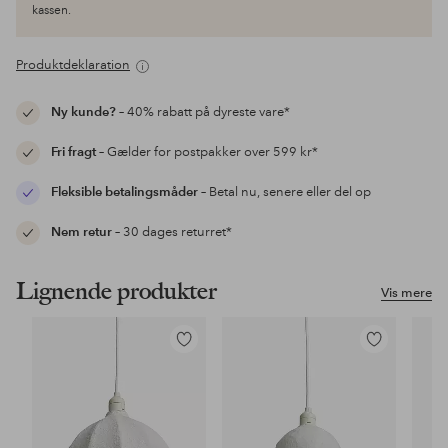
kassen.
Produktdeklaration
Ny kunde?
– 40% rabatt på dyreste vare*
Fri fragt
– Gælder for postpakker over 599 kr*
Fleksible betalingsmåder
– Betal nu, senere eller del op
Nem retur
– 30 dages returret*
Lignende produkter
Vis mere
Tilføj
Tilføj
til
til
favoritter
favoritter