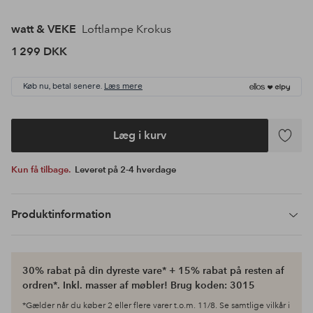
watt & VEKE
Loftlampe Krokus
1 299 DKK
Køb nu, betal senere.
Læs mere
Læg i kurv
Tilføj
til
Kun få tilbage.
Leveret på 2-4 hverdage
favoritte
Produktinformation
30% rabat på din dyreste vare* + 15% rabat på resten af
ordren*. Inkl. masser af møbler! Brug koden: 3015
*Gælder når du køber 2 eller flere varer t.o.m. 11/8. Se samtlige vilkår i