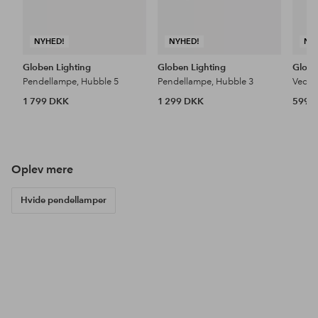
NYHED!
NYHED!
NY
Globen Lighting
Globen Lighting
Globe
Pendellampe, Hubble 5
Pendellampe, Hubble 3
Vedh
1 799 DKK
1 299 DKK
599 
Oplev mere
Hvide pendellamper