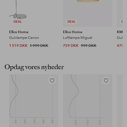
DEAL
DEAL
DE
Ellos Home
Ellos Home
KM H
Gulvlampe Canon
Loftlampe Miguel
Gulvt
1 519 DKK
1 999 DKK
759 DKK
999 DKK
479 
Opdag vores nyheder
Tilføj
Tilføj
til
til
favoritter
favoritter