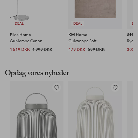
DEAL
DEAL
DE
Ellos Home
KM Home
&Ho
Gulvlampe Canon
Gulvtæppe Soft
Ryat
1 519 DKK
1 999 DKK
479 DKK
599 DKK
303 
Opdag vores nyheder
Tilføj
Tilføj
til
til
favoritter
favoritter