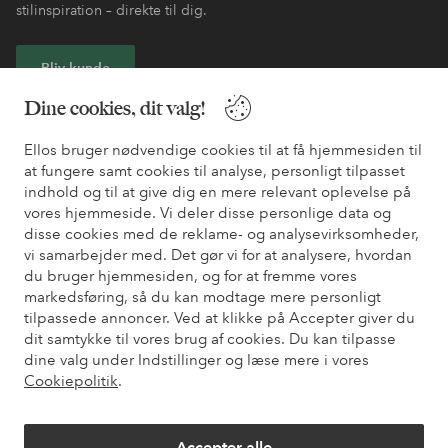
stilinspiration – direkte til dig.
Bliv kunde
Dine cookies, dit valg!
* Se tilbudsbetingelser ved registrering
Ellos bruger nødvendige cookies til at få hjemmesiden til
at fungere samt cookies til analyse, personligt tilpasset
Har du brug for hjælp?
indhold og til at give dig en mere relevant oplevelse på
vores hjemmeside. Vi deler disse personlige data og
Du kan finde svar på de oftest stillede spørgsmål i vores FAQ.
disse cookies med de reklame- og analysevirksomheder,
Du kan også finde oplysninger om, hvordan du kontakter os.
vi samarbejder med. Det gør vi for at analysere, hvordan
du bruger hjemmesiden, og for at fremme vores
markedsføring, så du kan modtage mere personligt
Kundeservice
Bestilling
Betalingsmåde
Le
tilpassede annoncer. Ved at klikke på Accepter giver du
dit samtykke til vores brug af cookies. Du kan tilpasse
dine valg under Indstillinger og læse mere i vores
Mine sider
Cookiepolitik
.
Om Ellos
Accepter alle