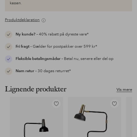
kassen.
Produktdeklaration
Ny kunde?
– 40% rabatt på dyreste vare*
Fri fragt
– Gælder for postpakker over 599 kr*
Fleksible betalingsmåder
– Betal nu, senere eller del op
Nem retur
– 30 dages returret*
Lignende produkter
Vis mere
Tilføj
Tilføj
til
til
favoritter
favoritter