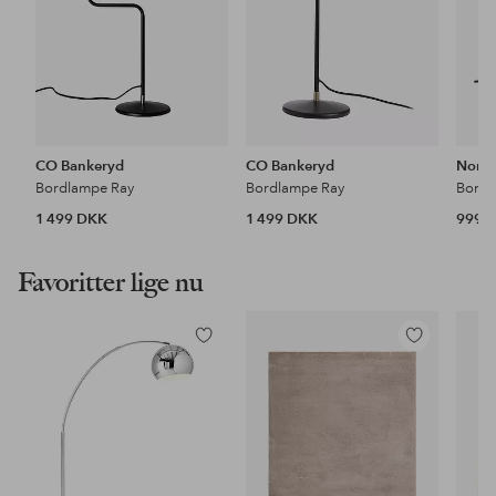
CO Bankeryd
CO Bankeryd
Nordl
Bordlampe Ray
Bordlampe Ray
Bordl
1 499 DKK
1 499 DKK
999 
Favoritter lige nu
Tilføj
Tilføj
til
til
favoritter
favoritter