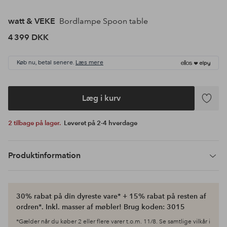
watt & VEKE
Bordlampe Spoon table
4 399 DKK
Køb nu, betal senere.
Læs mere
Læg i kurv
Tilføj
til
2 tilbage på lager.
Leveret på 2-4 hverdage
favoritte
Produktinformation
30% rabat på din dyreste vare* + 15% rabat på resten af
ordren*. Inkl. masser af møbler! Brug koden: 3015
*Gælder når du køber 2 eller flere varer t.o.m. 11/8. Se samtlige vilkår i