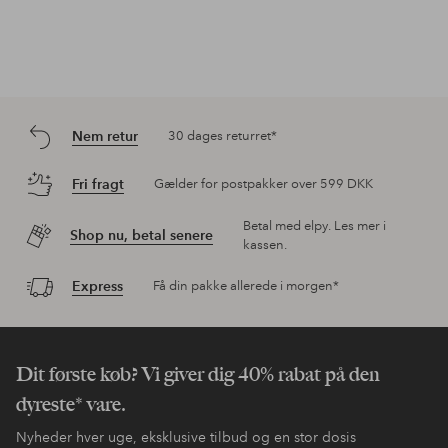
Nem retur
30 dages returret*
Fri fragt
Gælder for postpakker over 599 DKK
Betal med elpy. Les mer i
Shop nu, betal senere
kassen.
Express
Få din pakke allerede i morgen*
Dit første køb? Vi giver dig 40% rabat på den
dyreste* vare.
Nyheder hver uge, eksklusive tilbud og en stor dosis