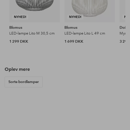
NYHED!
NYHED!
NY
Blomus
Blomus
Doin
LED-lampe Lito M 30,5 cm
LED-lampe Lito L 49 cm
1 299 DKK
1 699 DKK
3 29
Oplev mere
Sorte bordlamper