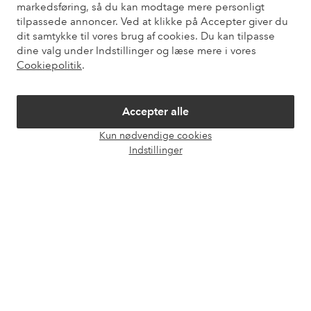
markedsføring, så du kan modtage mere personligt
tilpassede annoncer. Ved at klikke på Accepter giver du
dit samtykke til vores brug af cookies. Du kan tilpasse
Mine sider
dine valg under Indstillinger og læse mere i vores
Cookiepolitik
.
Om Ellos
Accepter alle
Vores tjenester
Kun nødvendige cookies
Åbn
Indstillinger
chat
Vilkår
Venner
Sikre betalinger - betal nu eller del op
Vil du vide mere om
vores betalingsmuligheder
?
elpy
elpy