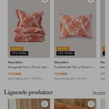
Tilføj
Tilføj
til
til
favoritter
favoritter
OUTLET
OUTLET
OU
25% EXTRA
25% EXTRA
25
Staycation
Staycation
Stayc
Sengesæt Fancy Floral i satin 2 eller 3 dele
Pudebetræk Fancy Floral i satin
779 DKK
119 DKK
779 
Oprindelig pris
1 299 DKK
Oprindelig pris
199 DKK
Oprind
Lignende produkter
Vis mere
Tilføj
Tilføj