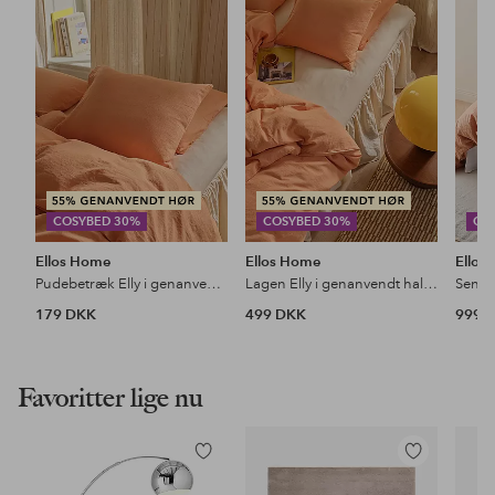
til
til
favoritter
favoritter
COSYBED 30%
COSYBED 30%
CO
Ellos Home
Ellos Home
Ellos
Pudebetræk Elly i genanvendt halvlinned
Lagen Elly i genanvendt halvlinned
179 DKK
499 DKK
999 
Favoritter lige nu
Tilføj
Tilføj
til
til