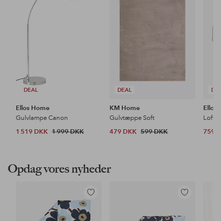
favoritter
favoritter
DEAL
DEAL
DE
Ellos Home
KM Home
Ellos
Gulvlampe Canon
Gulvtæppe Soft
Loftl
1 519 DKK
1 999 DKK
479 DKK
599 DKK
759 
Opdag vores nyheder
Tilføj
Tilføj
til
til
favoritter
favoritter