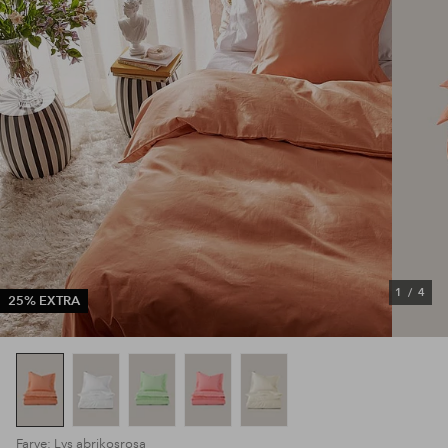
1
/
4
25% EXTRA
Farve: Lys abrikosrosa