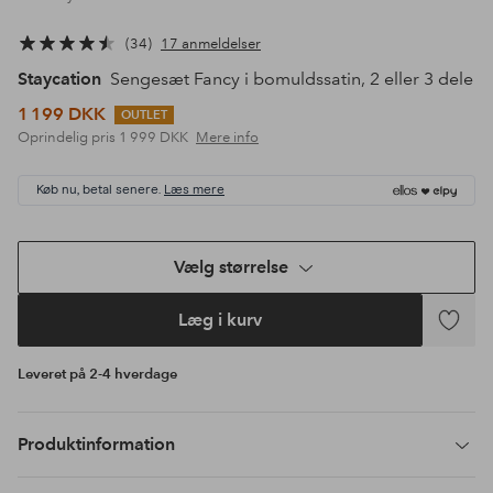
34
17 anmeldelser
Staycation
Sengesæt Fancy i bomuldssatin, 2 eller 3 dele
1 199 DKK
OUTLET
Oprindelig pris
1 999 DKK
Mere info
Køb nu, betal senere.
Læs mere
Vælg størrelse
Læg i kurv
Tilføj
til
Leveret på 2-4 hverdage
favoritte
Produktinformation