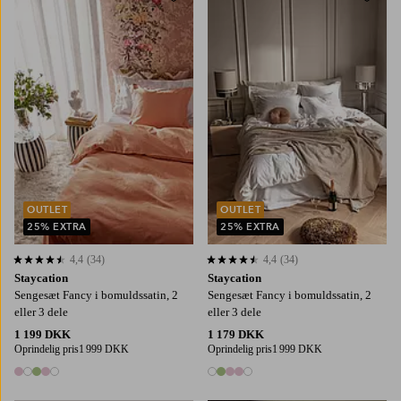
Tilføj til favoritter
Tilføj
150X210
220X220
150X210
220X220
OUTLET
OUTLET
25% EXTRA
25% EXTRA
4,4
(34)
4,4
(34)
4,4 baseret på 34 bedømmelser
4,4 baseret på 34 bedømmelser
Staycation
Staycation
Sengesæt Fancy i bomuldssatin, 2
Sengesæt Fancy i bomuldssatin, 2
eller 3 dele
eller 3 dele
1 199 DKK
1 179 DKK
Oprindelig pris
1 999 DKK
Oprindelig pris
1 999 DKK
5 farver
5 farver