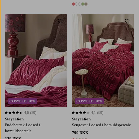
5 farver
Tilføj til favoritter
Tilføj
50X60
50X90
150X210
220X220
COSYBED 30%
COSYBED 30%
4,6
(20)
4,1
(99)
4,6 baseret på 20 bedømmelser
4,1 baseret på 99 bedømmelser
Staycation
Staycation
Pudebetræk Loosed i
Sengesæt Loosed i bomuldspercale
bomuldspercale
799 DKK
129 DKK