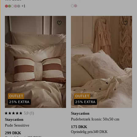
+1
2 farver
6 farver
Tilføj til favoritter
Tilføj
OUTLET
OUTLET
25% EXTRA
25% EXTRA
5,0
(1)
Staycation
5,0 baseret på 1 bedømmelser
Pudebetræk Iconic 50x50 cm
Staycation
Pude Sensitive
175 DKK
Oprindelig pris
349 DKK
299 DKK