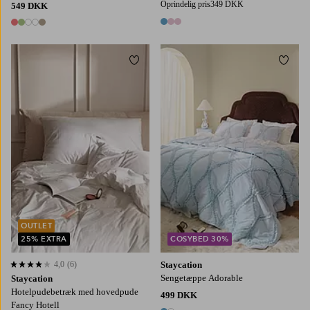
Oprindelig pris
349 DKK
549 DKK
3 farver
5 farver
Tilføj til favoritter
Tilføj
150X250
180X260
260X260
OUTLET
25% EXTRA
COSYBED 30%
4,0
(6)
Staycation
4,0 baseret på 6 bedømmelser
Sengetæppe Adorable
Staycation
Hotelpudebetræk med hovedpude
499 DKK
Fancy Hotell