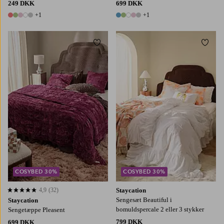
249 DKK
699 DKK
+1
+1
6 farver
6 farver
Tilføj til favoritter
Tilføj
150X250
180X260
260X260
150X210
220X220
COSYBED 30%
COSYBED 30%
4,9
(32)
Staycation
4,9 baseret på 32 bedømmelser
Sengesæt Beautiful i
Staycation
bomuldspercale 2 eller 3 stykker
Sengetæppe Pleasent
799 DKK
699 DKK