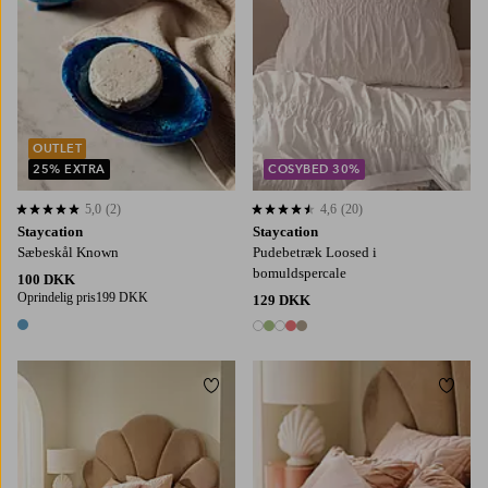
OUTLET
25% EXTRA
COSYBED 30%
5,0
(2)
4,6
(20)
5,0 baseret på 2 bedømmelser
4,6 baseret på 20 bedømmelser
Staycation
Staycation
Sæbeskål Known
Pudebetræk Loosed i
bomuldspercale
100 DKK
Oprindelig pris
199 DKK
129 DKK
1 farve
5 farver
Tilføj til favoritter
Tilføj
150X210
220X220