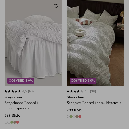
Tilføj til favoritter
Tilføj
90X200
120X200
140X200
160X200
150X210
220X220
180X200
COSYBED 30%
COSYBED 30%
4,5
(63)
4,1
(99)
4,5 baseret på 63 bedømmelser
4,1 baseret på 99 bedømmelser
Staycation
Staycation
Sengekappe Loosed i
Sengesæt Loosed i bomuldspercale
bomuldspercale
799 DKK
399 DKK
5 farver
5 farver