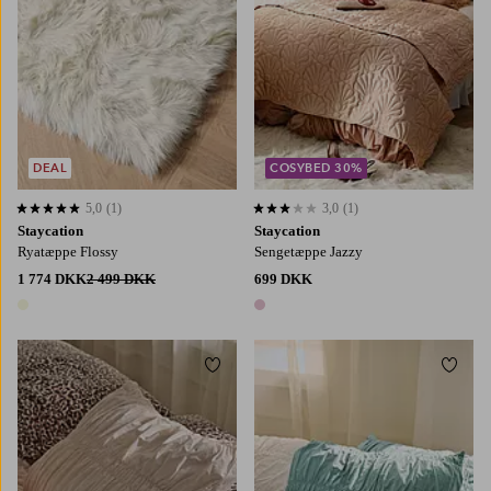
DEAL
COSYBED 30%
5,0
(1)
3,0
(1)
5,0 baseret på 1 bedømmelser
3,0 baseret på 1 bedømmelser
Staycation
Staycation
Ryatæppe Flossy
Sengetæppe Jazzy
1 774 DKK
2 499 DKK
699 DKK
1 farve
1 farve
Tilføj til favoritter
Tilføj
50X60
50X90
50X60
50X90