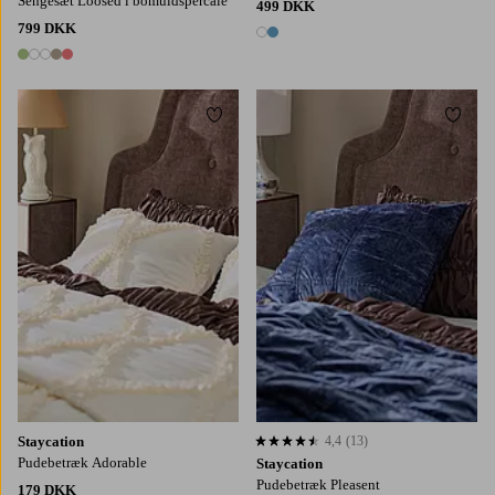
Sengesæt Loosed i bomuldspercale
499 DKK
799 DKK
2 farver
5 farver
Tilføj til favoritter
Tilføj
Staycation
4,4
(13)
4,4 baseret på 13 bedømmelser
Pudebetræk Adorable
Staycation
Pudebetræk Pleasent
179 DKK