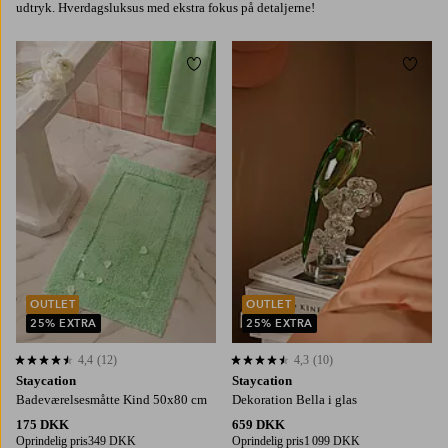
udtryk. Hverdagsluksus med ekstra fokus på detaljerne!
Tilføj til favoritter
Tilføj
OUTLET
OUTLET
25% EXTRA
25% EXTRA
4,4
(12)
4,3
(10)
4,4 baseret på 12 bedømmelser
4,3 baseret på 10 bedømmelser
Staycation
Staycation
Badeværelsesmåtte Kind 50x80 cm
Dekoration Bella i glas
175 DKK
659 DKK
Oprindelig pris
349 DKK
Oprindelig pris
1 099 DKK