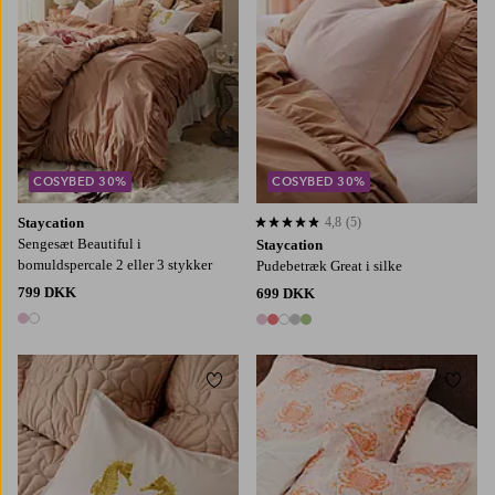
COSYBED 30%
COSYBED 30%
Staycation
4,8
(5)
4,8 baseret på 5 bedømmelser
Sengesæt Beautiful i
Staycation
bomuldspercale 2 eller 3 stykker
Pudebetræk Great i silke
799 DKK
699 DKK
2 farver
5 farver
Tilføj til favoritter
Tilføj