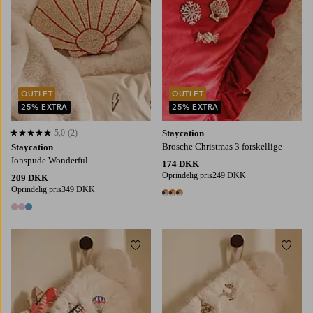
OUTLET
OUTLET
25% EXTRA
25% EXTRA
5,0
(2)
Staycation
5,0 baseret på 2 bedømmelser
Brosche Christmas 3 forskellige
Staycation
Ionspude Wonderful
174 DKK
Oprindelig pris
249 DKK
209 DKK
Oprindelig pris
349 DKK
3 farver
3 farver
Tilføj til favoritter
Tilføj