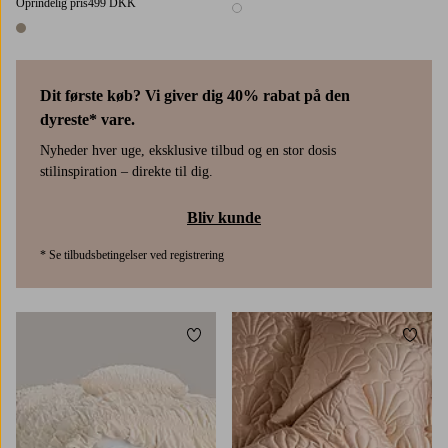
Oprindelig pris
499 DKK
1 farve
1 farve
Dit første køb? Vi giver dig 40% rabat på den
dyreste* vare.
Nyheder hver uge, eksklusive tilbud og en stor dosis
stilinspiration – direkte til dig.
Bliv kunde
* Se tilbudsbetingelser ved registrering
Tilføj til favoritter
Tilføj
90X200
120X200
140X200
160X200
180X200