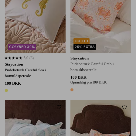
OUTLET
COSYBED 30%
25% EXTRA
5,0
(3)
Staycation
5,0 baseret på 3 bedømmelser
Pudebetræk Careful Crab i
Staycation
bomuldspercale
Pudebetræk Careful Sea i
bomuldspercale
100 DKK
Oprindelig pris
199 DKK
199 DKK
1 farve
1 farve
Tilføj til favoritter
Tilføj