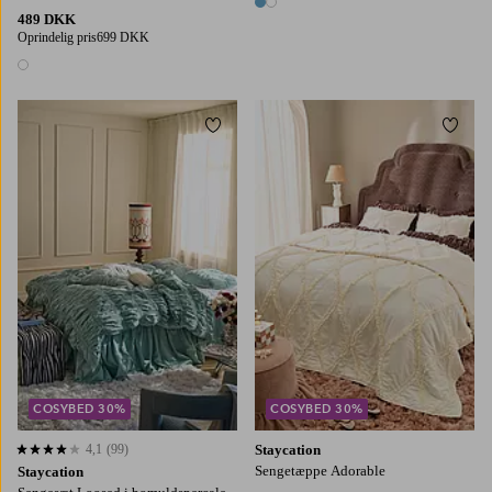
2 farver
489 DKK
Oprindelig pris
699 DKK
1 farve
Tilføj til favoritter
Tilføj
150X210
220X220
150X250
180X260
260X260
COSYBED 30%
COSYBED 30%
4,1
(99)
Staycation
4,1 baseret på 99 bedømmelser
Sengetæppe Adorable
Staycation