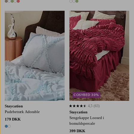
5 farver
3 farver
Tilføj til favoritter
Tilføj
90X200
120X200
140X200
160X200
180X200
COSYBED 30%
Staycation
4,5
(63)
4,5 baseret på 63 bedømmelser
Pudebetræk Adorable
Staycation
Sengekappe Loosed i
179 DKK
bomuldspercale
2 farver
399 DKK