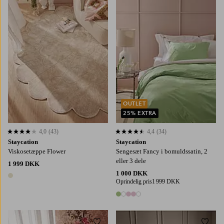
120
160
200
150X210
220X220
OUTLET
25% EXTRA
4,0
(43)
4,4
(34)
4,0 baseret på 43 bedømmelser
4,4 baseret på 34 bedømmelser
Staycation
Staycation
Viskosetæppe Flower
Sengesæt Fancy i bomuldssatin, 2
eller 3 dele
1 999 DKK
1 000 DKK
1 farve
Oprindelig pris
1 999 DKK
5 farver