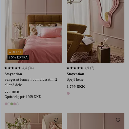
OUTLET
25% EXTRA
4,4
(34)
4,9
(7)
4,4 baseret på 34 bedømmelser
4,9 baseret på 7 bedømmelser
Staycation
Staycation
Sengesæt Fancy i bomuldssatin, 2
Spejl Irene
eller 3 dele
1 799 DKK
779 DKK
1 farve
Oprindelig pris
1 299 DKK
5 farver
Tilføj til favoritter
Tilføj