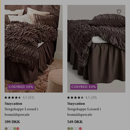
Tilføj til favoritter
Tilføj
90X200
120X200
140X200
160X200
90X200
120X200
140X200
160X200
180X200
180X200
COSYBED 30%
COSYBED 30%
4,5
(63)
4,5
(29)
4,5 baseret på 63 bedømmelser
4,5 baseret på 29 bedømmelser
Staycation
Staycation
Sengekappe Loosed i
Sengekappe Loosed i
bomuldspercale
bomuldspercale
399 DKK
549 DKK