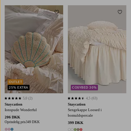
Tilføj til favoritter
Tilføj
90X200
120X200
140X200
160X200
180X200
OUTLET
25% EXTRA
COSYBED 30%
5,0
(2)
4,5
(63)
5,0 baseret på 2 bedømmelser
4,5 baseret på 63 bedømmelser
Staycation
Staycation
Ionspude Wonderful
Sengekappe Loosed i
bomuldspercale
206 DKK
Oprindelig pris
349 DKK
399 DKK