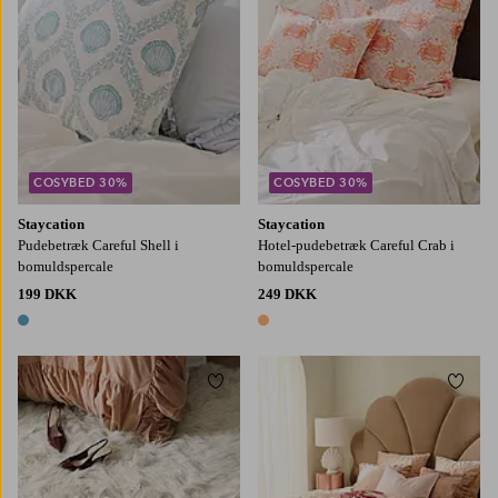
COSYBED 30%
COSYBED 30%
Staycation
Staycation
Pudebetræk Careful Shell i
Hotel-pudebetræk Careful Crab i
bomuldspercale
bomuldspercale
199 DKK
249 DKK
1 farve
1 farve
Tilføj til favoritter
Tilføj
160X230
200X300
240X340
150X250
180X260
260X260