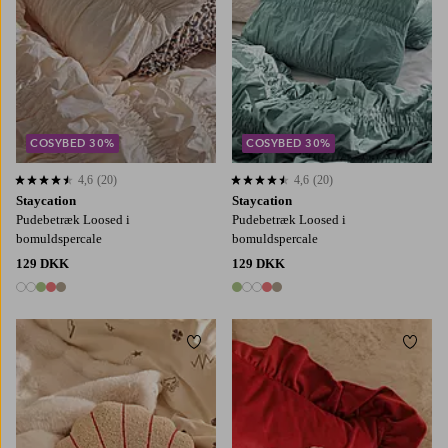
COSYBED 30%
COSYBED 30%
4,6
(20)
4,6
(20)
4,6 baseret på 20 bedømmelser
4,6 baseret på 20 bedømmelser
Staycation
Staycation
Pudebetræk Loosed i
Pudebetræk Loosed i
bomuldspercale
bomuldspercale
129 DKK
129 DKK
5 farver
5 farver
Tilføj til favoritter
Tilføj