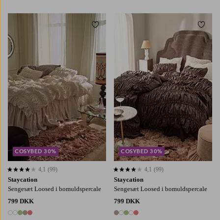
3 farver
5 farver
Tilføj til favoritter
Tilføj
150X210
220X220
150X210
220X220
COSYBED 30%
COSYBED 30%
4,1
(99)
4,1
(99)
4,1 baseret på 99 bedømmelser
4,1 baseret på 99 bedømmelser
Staycation
Staycation
Sengesæt Loosed i bomuldspercale
Sengesæt Loosed i bomuldspercale
799 DKK
799 DKK
5 farver
5 farver