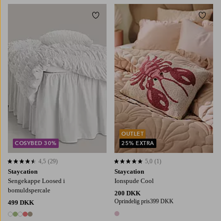
Tilføj til favoritter
Tilføj
90X200
120X200
140X200
160X200
180X200
OUTLET
COSYBED 30%
25% EXTRA
4,5
(29)
5,0
(1)
4,5 baseret på 29 bedømmelser
5,0 baseret på 1 bedømmelser
Staycation
Staycation
Sengekappe Loosed i
Ionspude Cool
bomuldspercale
200 DKK
Oprindelig pris
399 DKK
499 DKK
1 farve
5 farver