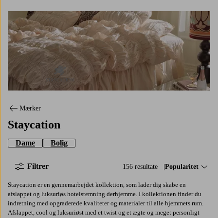
Staycation
Mærker
Staycation
Dame
Bolig
Filtrer
156 resultate
Sorter efter:
Popularitet
Staycation er en gennemarbejdet kollektion, som lader dig skabe en
afslappet og luksuriøs hotelstemning derhjemme. I kollektionen finder du
indretning med opgraderede kvaliteter og materialer til alle hjemmets rum.
Afslappet, cool og luksuriøst med et twist og et ægte og meget personligt