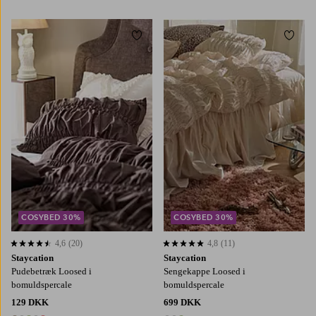
5 farver
5 farver
Tilføj til favoritter
Tilføj
50X60
50X90
90X200
120X200
140X200
160X200
180X200
COSYBED 30%
COSYBED 30%
4,6
(20)
4,8
(11)
4,6 baseret på 20 bedømmelser
4,8 baseret på 11 bedømmelser
Staycation
Staycation
Pudebetræk Loosed i
Sengekappe Loosed i
bomuldspercale
bomuldspercale
129 DKK
699 DKK