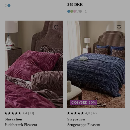
249 DKK
2 farver
+1
6 farver
Tilføj til favoritter
Tilføj
150X250
180X260
260X260
COSYBED 30%
4,4
(13)
4,9
(32)
4,4 baseret på 13 bedømmelser
4,9 baseret på 32 bedømmelser
Staycation
Staycation
Pudebetræk Pleasent
Sengetæppe Pleasent