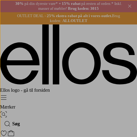
30%
på din dyreste vare*
+ 15% rabat
på resten af orden.* Inkl.
Lu
masser af møbler!
Brug koden: 3015
OUTLET DEAL -
25% ekstra rabat på alt i vores outlet.
Brug
koden:
ALLOUTLET
Ellos logo - gå til forsiden
Menu
Mærker
Billedsøgning
Søg
Gå til favoritmarkerede produkter
Gå til indkøbskurven