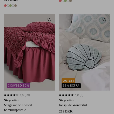
5 farver
5 farver
Tilføj til favoritter
Tilføj
90X200
120X200
140X200
160X200
180X200
OUTLET
COSYBED 30%
25% EXTRA
4,5
(29)
5,0
(2)
4,5 baseret på 29 bedømmelser
5,0 baseret på 2 bedømmelser
Staycation
Staycation
Sengekappe Loosed i
Ionspude Wonderful
bomuldspercale
209 DKK