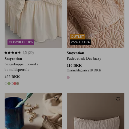
OUTLET
COSYBED 30%
25% EXTRA
4,5
(29)
Staycation
4,5 baseret på 29 bedømmelser
Pudebetræk Des Jazzy
Staycation
Sengekappe Loosed i
110 DKK
bomuldspercale
Oprindelig pris
219 DKK
499 DKK
1 farve
5 farver
Tilføj til favoritter
Tilføj
50X60
50X90