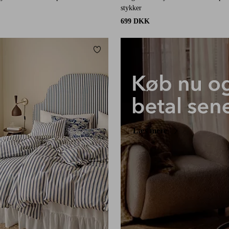
stykker
699 DKK
Tilføj til favoritter
Læs mere