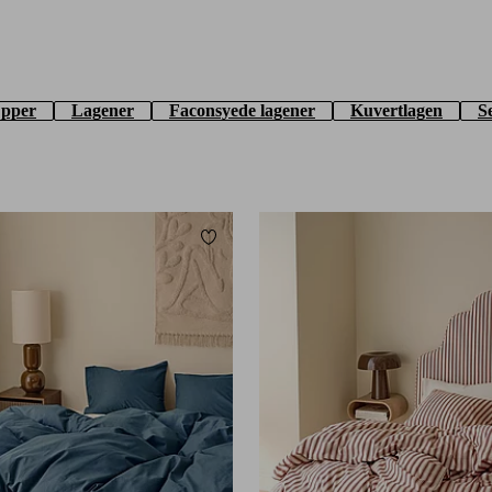
æpper
Lagener
Faconsyede lagener
Kuvertlagen
S
Tilføj til favoritter