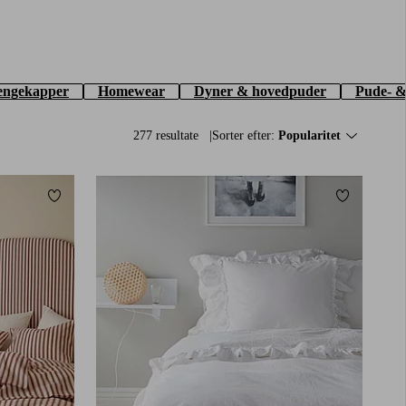
engekapper
Homewear
Dyner & hovedpuder
Pude- 
277 resultate
Sorter efter:
Popularitet
Tilføj til favoritter
Tilføj til f
150X200
240X220