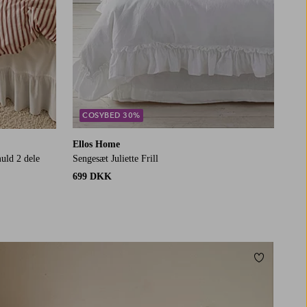
COSYBED 30%
Ellos Home
uld 2 dele
Sengesæt Juliette Frill
699 DKK
Tilføj til f