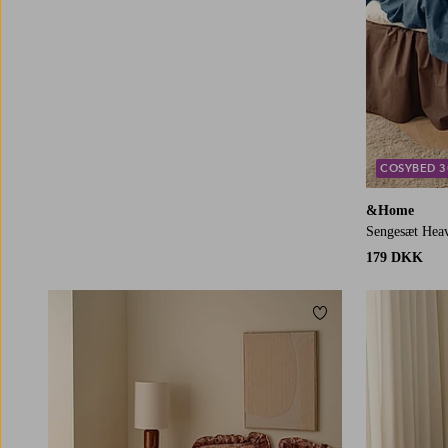
COSYBED 
&Home
Sengesæt Heav
179 DKK
Tilføj til favoritter