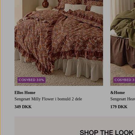
COSYBED 30%
COSYBED 
Ellos Home
&Home
Sengesæt Milly Flower i bomuld 2 dele
Sengesæt Heav
349 DKK
179 DKK