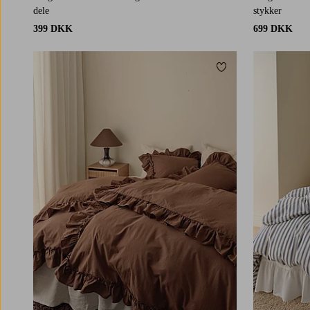
dele
stykker
399 DKK
699 DKK
Tilføj til favoritter
150X200
240X220