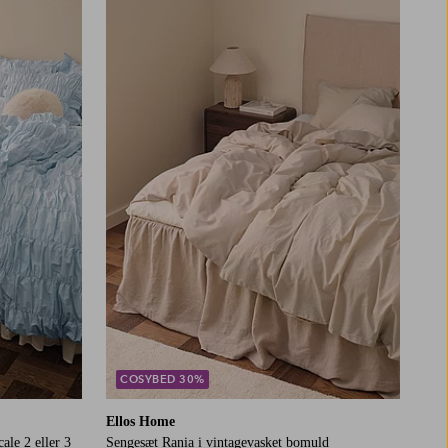
COSYBED 30%
Ellos Home
ale 2 eller 3
Sengesæt Rania i vintagevasket bomuld