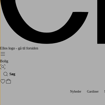
Ellos logo - gå til forsiden
Menu
Bolig
Billedsøgning
Søg
Gå til favoritmarkerede produkter
Gå til indkøbskurven
Nyheder
Gardiner