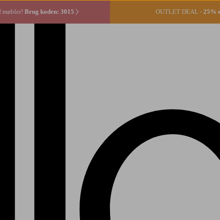
f møbler!
Brug koden: 3015
OUTLET DEAL -
25% ek