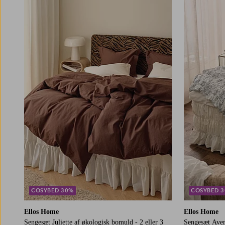
150X200
240X220
150X210
240X22
COSYBED 30%
COSYBED 
Ellos Home
Ellos Home
Sengesæt Juliette af økologisk bomuld - 2 eller 3
Sengesæt Avery