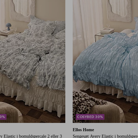
0
150X210
240X220
30%
COSYBED 30%
Ellos Home
 Elastic i bomuldspercale 2 eller 3
Sengesæt Avery Elastic i bomuldsperc