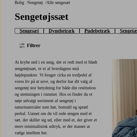
Bolig
Sengetøj
Alle sengesæt
Sengetøjssæt
Sengesæt
Dynebetræk
Pudebetræk
Senget
Filtrer
At krybe ned i en seng, der er redt med et blødt
sengetøjssæt, er et af hverdagens små
højdepunkter. Vi bruger cirka en tredjedel af
vores liv på at sove, og derfor har dit valg af
sengetøj stor betydning for både din restitution
og stemningen i rummet. Hos os finder du et
nøje udvalgt sortiment af sengetøj i
naturmaterialer som hør, bomuld og sprød
perkal. Uanset om du vil rede sengen med et
sæt, der skiller sig ud, eller med et, der giver et
mere minimalistisk udtryk, er der masser at
vælge imellem her.