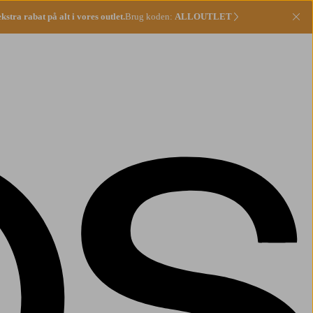
stra rabat på alt i vores outlet.
Brug koden:
ALLOUTLET
Lu