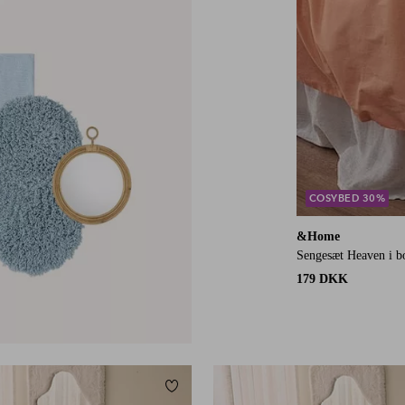
COSYBED 30%
&Home
Sengesæt Heaven i b
179 DKK
Tilføj til favoritter