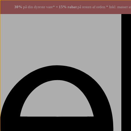
30%
på din dyreste vare*
+ 15% rabat
på resten af orden.* Inkl. masser a