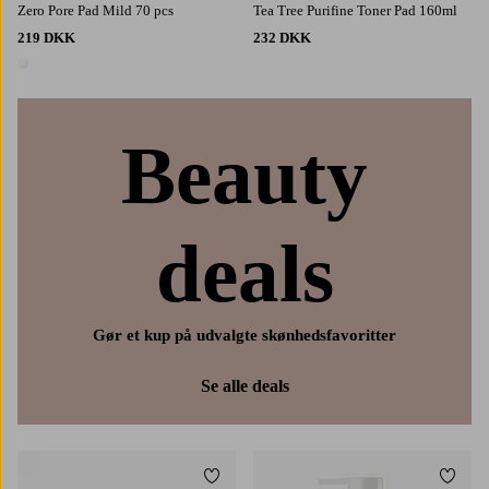
Zero Pore Pad Mild 70 pcs
Tea Tree Purifine Toner Pad 160ml
219 DKK
232 DKK
1 farve
Beauty
deals
Gør et kup på udvalgte skønhedsfavoritter
Se alle deals
Tilføj til favoritter
Tilføj