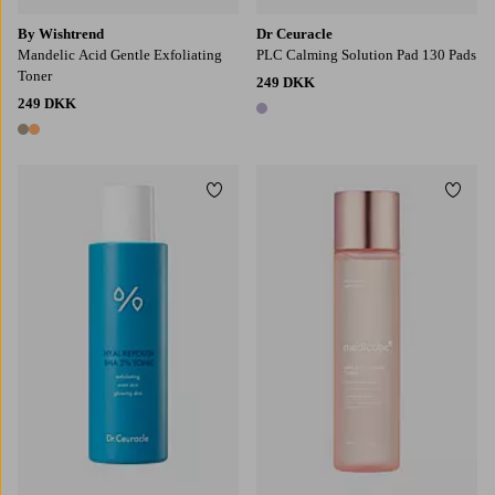
By Wishtrend
Dr Ceuracle
Mandelic Acid Gentle Exfoliating
PLC Calming Solution Pad 130 Pads
Toner
249 DKK
249 DKK
1 farve
2 farver
Tilføj til favoritter
Tilføj