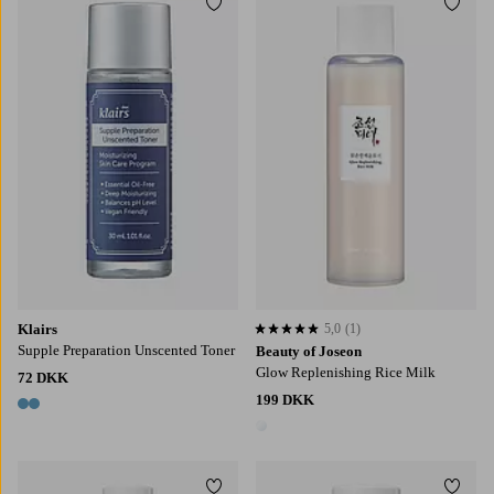
Tilføj til favoritter
Tilføj
Klairs
5,0
(1)
5,0 baseret på 1 bedømmelser
Supple Preparation Unscented Toner
Beauty of Joseon
Glow Replenishing Rice Milk
72 DKK
199 DKK
2 farver
1 farve
Tilføj til favoritter
Tilføj