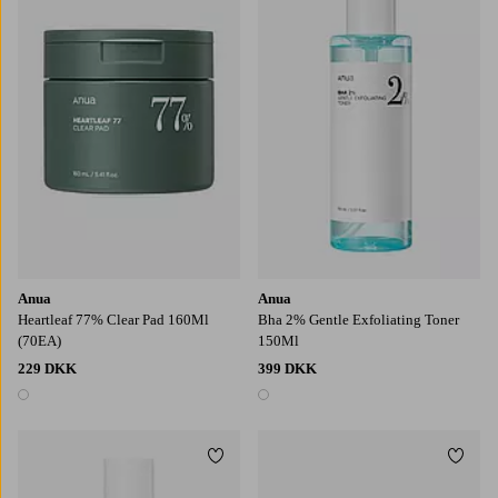
Anua
Anua
Heartleaf 77% Clear Pad 160Ml
Bha 2% Gentle Exfoliating Toner
(70EA)
150Ml
229 DKK
399 DKK
1 farve
1 farve
Tilføj til favoritter
Tilføj