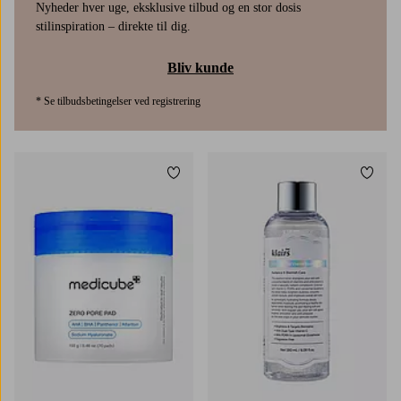
Nyheder hver uge, eksklusive tilbud og en stor dosis
stilinspiration – direkte til dig.
Bliv kunde
* Se tilbudsbetingelser ved registrering
Tilføj til favoritter
Tilføj