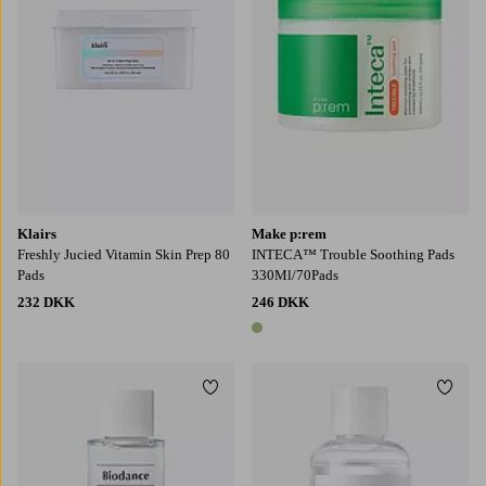
Klairs
Make p:rem
Freshly Jucied Vitamin Skin Prep 80
INTECA™ Trouble Soothing Pads
Pads
330Ml/70Pads
232 DKK
246 DKK
1 farve
Tilføj til favoritter
Tilføj