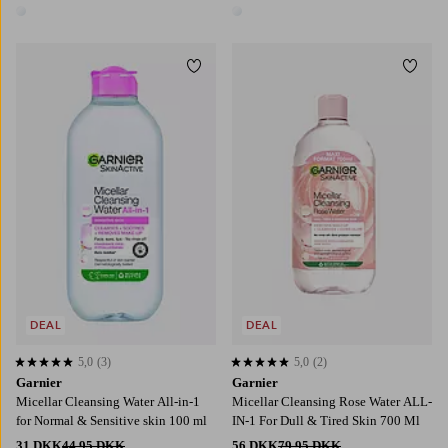
1 farve
1 farve
Tilføj til favoritter
Tilføj
DEAL
DEAL
5,0
(3)
5,0
(2)
5,0 baseret på 3 bedømmelser
5,0 baseret på 2 bedømmelser
Garnier
Garnier
Micellar Cleansing Water All-in-1
Micellar Cleansing Rose Water ALL-
for Normal & Sensitive skin 100 ml
IN-1 For Dull & Tired Skin 700 Ml
31 DKK
44,95 DKK
56 DKK
79,95 DKK