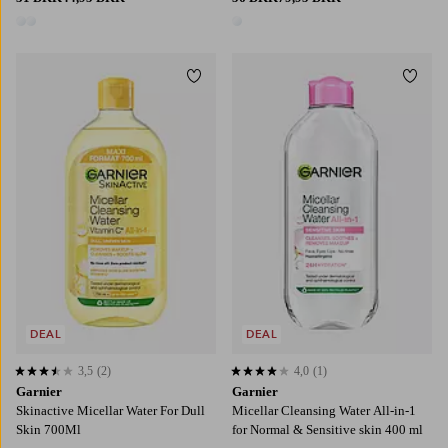
2 farver
1 farve
Tilføj til favoritter
Tilføj
DEAL
DEAL
3,5
(2)
4,0
(1)
3,5 baseret på 2 bedømmelser
4,0 baseret på 1 bedømmelser
Garnier
Garnier
Skinactive Micellar Water For Dull
Micellar Cleansing Water All-in-1
Skin 700Ml
for Normal & Sensitive skin 400 ml