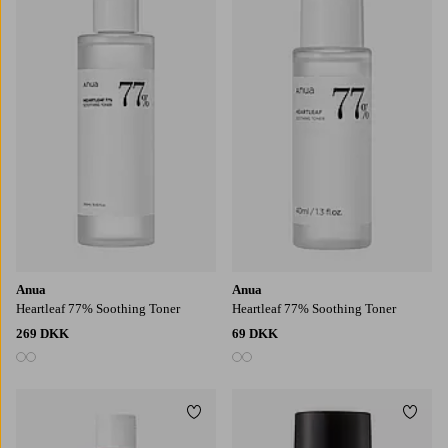
Anua
Anua
Heartleaf 77% Soothing Toner
Heartleaf 77% Soothing Toner
269 DKK
69 DKK
2 farver
2 farver
Tilføj til favoritter
Tilføj