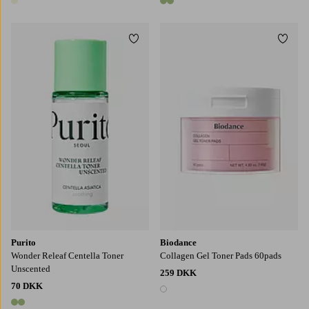
1 farve
2 farver
Tilføj til favoritter
Tilføj
Purito
Biodance
Wonder Releaf Centella Toner
Collagen Gel Toner Pads 60pads
Unscented
259 DKK
70 DKK
1 farve
2 farver