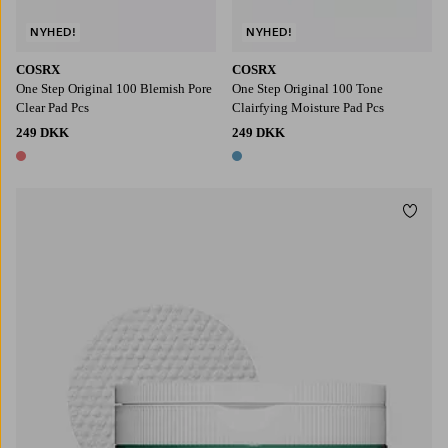
NYHED!
NYHED!
COSRX
COSRX
One Step Original 100 Blemish Pore
One Step Original 100 Tone
Clear Pad Pcs
Clairfying Moisture Pad Pcs
249 DKK
249 DKK
1 farve
1 farve
Tilføj