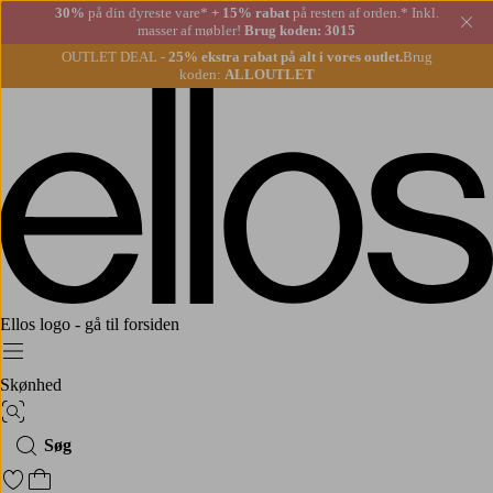
30%
på din dyreste vare*
+ 15% rabat
på resten af orden.* Inkl.
Lu
masser af møbler!
Brug koden: 3015
OUTLET DEAL -
25% ekstra rabat på alt i vores outlet.
Brug
koden:
ALLOUTLET
Ellos logo - gå til forsiden
Menu
Skønhed
Billedsøgning
Søg
Gå til favoritmarkerede produkter
Gå til indkøbskurven