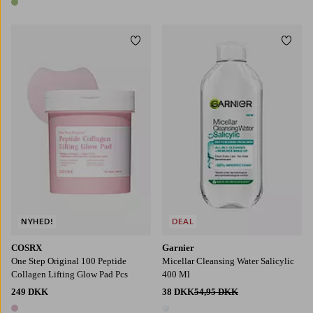
1 farve
Tilføj til favoritter
Tilføj
NYHED!
DEAL
COSRX
Garnier
One Step Original 100 Peptide
Micellar Cleansing Water Salicylic
Collagen Lifting Glow Pad Pcs
400 Ml
249 DKK
38 DKK
54,95 DKK