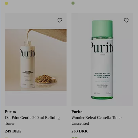
1 farve
1 farve
Tilføj til favoritter
Tilføj
Purito
Purito
Oat Pdrn Gentle 200 ml Refining
Wonder Releaf Centella Toner
Toner
Unscented
249 DKK
263 DKK