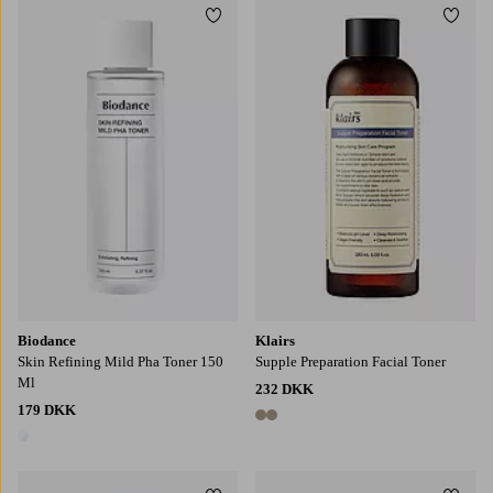
Tilføj til favoritter
Tilføj
Biodance
Klairs
Skin Refining Mild Pha Toner 150
Supple Preparation Facial Toner
Ml
232 DKK
179 DKK
2 farver
1 farve