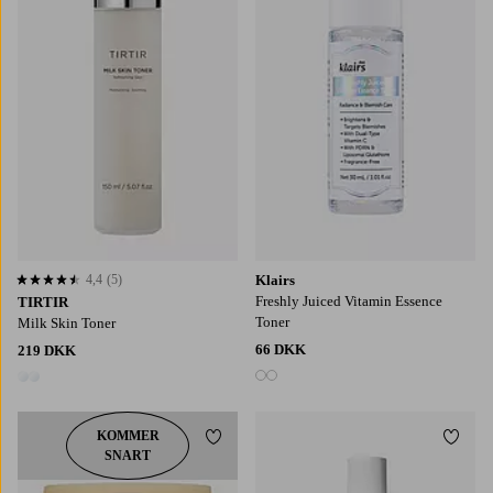
4,4
(5)
Klairs
4,4 baseret på 5 bedømmelser
Freshly Juiced Vitamin Essence
TIRTIR
Toner
Milk Skin Toner
66 DKK
219 DKK
2 farver
2 farver
KOMMER
Tilføj til favoritter
Tilføj
SNART