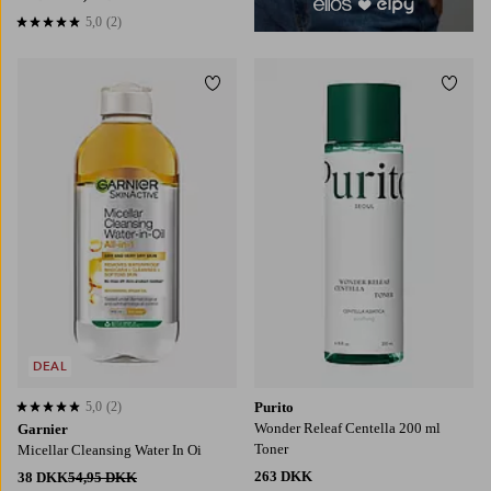
5,0
(2)
5,0 baseret på 2 bedømmelser
Tilføj til favoritter
Tilføj
DEAL
5,0
(2)
Purito
5,0 baseret på 2 bedømmelser
Wonder Releaf Centella 200 ml
Garnier
Toner
Micellar Cleansing Water In Oi
263 DKK
38 DKK
54,95 DKK