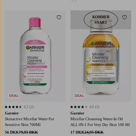
2 farver
KOMMER
Tilføj til favoritter
Tilføj
SNART
DEAL
DEAL
4,5
(2)
4,0
(1)
4,5 baseret på 2 bedømmelser
4,0 baseret på 1 bedømmelser
Garnier
Garnier
Skinactive Micellar Water For
Micellar Cleansing Water-In Oil
Sensitive Skin 700Ml
ALL-IN-1 For Very Dry Skin 100 Ml
56 DKK
79,95 DKK
17 DKK
24,95 DKK