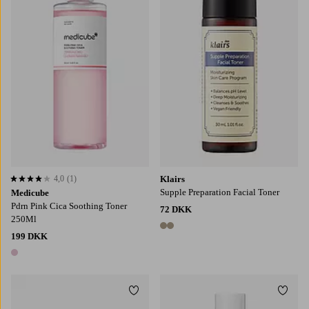
4,0
(1)
Klairs
4,0 baseret på 1 bedømmelser
Supple Preparation Facial Toner
Medicube
Pdrn Pink Cica Soothing Toner
72 DKK
250Ml
2 farver
199 DKK
1 farve
Tilføj til favoritter
Tilføj