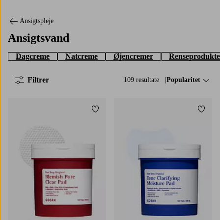
Ansigtspleje
Ansigtsvand
Dagcreme
Natcreme
Øjencremer
Renseprodukte
Filtrer
109 resultate
Sorter efter:
Popularitet
Tilføj til favoritter
Tilføj