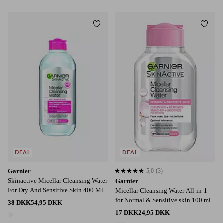
1 farve
1 farve
Tilføj til favoritter
Tilføj
DEAL
DEAL
Garnier
5,0
(3)
5,0 baseret på 3 bedømmelser
Skinactive Micellar Cleansing Water
Garnier
For Dry And Sensitive Skin 400 Ml
Micellar Cleansing Water All-in-1
for Normal & Sensitive skin 100 ml
38 DKK
54,95 DKK
17 DKK
24,95 DKK
1 farve