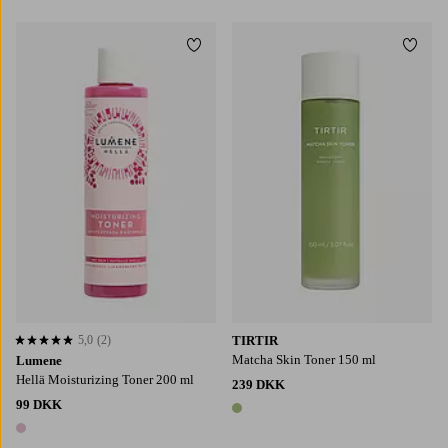
Tilføj til favoritter
Tilføj
5,0
(2)
TIRTIR
5,0 baseret på 2 bedømmelser
Matcha Skin Toner 150 ml
Lumene
Hellä Moisturizing Toner 200 ml
239 DKK
99 DKK
1 farve
1 farve