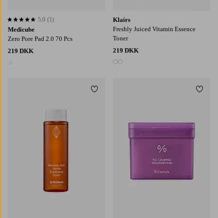
5,0
(1)
Klairs
5,0 baseret på 1 bedømmelser
Freshly Juiced Vitamin Essence
Medicube
Toner
Zero Pore Pad 2.0 70 Pcs
219 DKK
219 DKK
2 farver
1 farve
Tilføj til favoritter
Tilføj