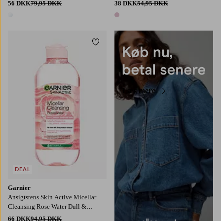
56 DKK
79,95 DKK
38 DKK
54,95 DKK
1 farve
1 farve
Tilføj til favoritter
Læs mere
DEAL
Garnier
Ansigtsrens Skin Active Micellar
Cleansing Rose Water Dull &
Sensitive Skin 400 ml
66 DKK
94,95 DKK