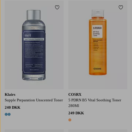
Tilføj til favoritter
Tilføj
Klairs
COSRX
Supple Preparation Unscented Toner
5 PDRN B5 Vital Soothing Toner
280Ml
240 DKK
249 DKK
2 farver
1 farve