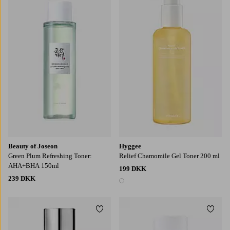
Beauty of Joseon
Hyggee
Green Plum Refreshing Toner:
Relief Chamomile Gel Toner 200 ml
AHA+BHA 150ml
199 DKK
239 DKK
1 farve
Tilføj til favoritter
Tilføj