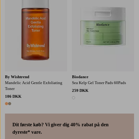
By Wishtrend
Biodance
Mandelic Acid Gentle Exfoliating
Sea Kelp Gel Toner Pads 60Pads
Toner
259 DKK
106 DKK
1 farve
2 farver
Dit første køb? Vi giver dig 40% rabat på den
dyreste* vare.