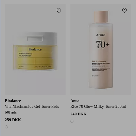
Tilføj til favoritter
Tilføj
Biodance
Anua
Vita Niacinamide Gel Toner Pads
Rice 70 Glow Milky Toner 250ml
60Pads
249 DKK
259 DKK
1 farve
1 farve