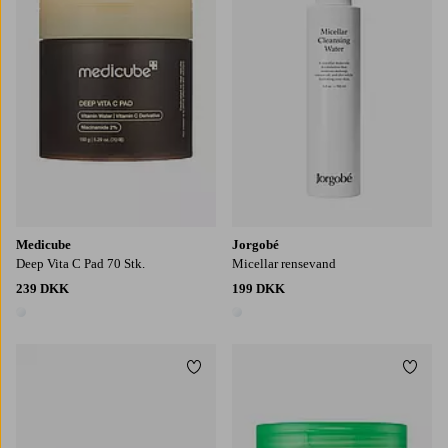
Medicube
Jorgobé
Deep Vita C Pad 70 Stk.
Micellar rensevand
239 DKK
199 DKK
1 farve
1 farve
Tilføj til favoritter
Tilføj