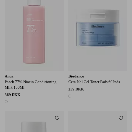
Anua
Biodance
Peach 77% Niacin Conditioning
Cera-Nol Gel Toner Pads 60Pads
Milk 150Ml
259 DKK
369 DKK
1 farve
1 farve
Tilføj til favoritter
Tilføj