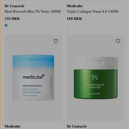
Dr Ceuracle
Medicube
Hyal Reyouth Bha 2% Tonic 100Ml
Triple Collagen Toner 4.0 140Ml
235 DKK
169 DKK
1 farve
1 farve
Tilføj til favoritter
Tilføj
Medicube
Dr Ceuracle