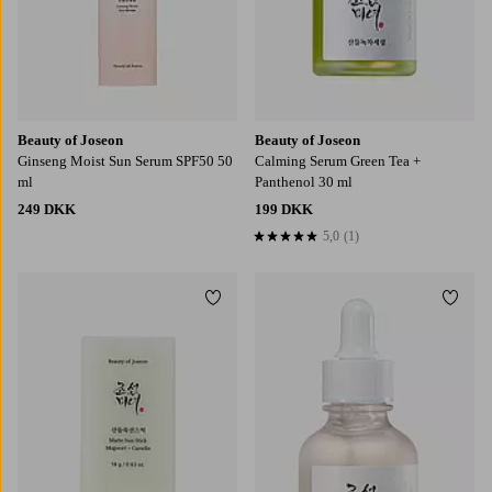
Beauty of Joseon
Beauty of Joseon
Ginseng Moist Sun Serum SPF50 50
Calming Serum Green Tea +
ml
Panthenol 30 ml
249 DKK
199 DKK
5,0
(1)
5,0 baseret på 1 bedømmelser
Tilføj til favoritter
Tilføj