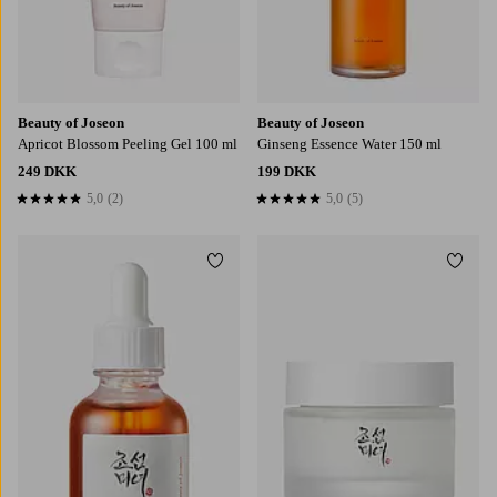
Beauty of Joseon
Beauty of Joseon
Apricot Blossom Peeling Gel 100 ml
Ginseng Essence Water 150 ml
249 DKK
199 DKK
5,0
(2)
5,0
(5)
5,0 baseret på 2 bedømmelser
5,0 baseret på 5 bedømmelser
Tilføj til favoritter
Tilføj