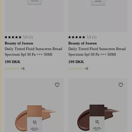
5,0
(1)
5,0
(1)
5,0 baseret på 1 bedømmelser
5,0 baseret på 1 bedømmelser
Beauty of Joseon
Beauty of Joseon
Daily Tinted Fluid Sunscreen Broad
Daily Tinted Fluid Sunscreen Broad
Spectrum Spf 30 Pa +++ 50Ml
Spectrum Spf 30 Pa +++ 50Ml
199 DKK
199 DKK
+6
+6
11 farver
11 farver
Tilføj til favoritter
Tilføj