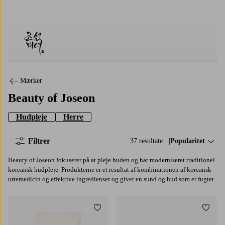
Beauty of Joseon
Mærker
Beauty of Joseon
Hudpleje
Herre
Filtrer
37 resultate
Sorter efter:
Popularitet
Beauty of Joseon fokuserer på at pleje huden og har moderniseret traditionel
koreansk hudpleje. Produkterne er et resultat af kombinationen af koreansk
urtemedicin og effektive ingredienser og giver en sund og hud som er fugtet.
Tilføj til favoritter
Tilføj