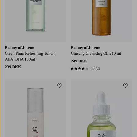
Beauty of Joseon
Beauty of Joseon
Green Plum Refreshing Toner:
Ginseng Cleansing Oil 210 ml
AHA+BHA 150ml
249 DKK
239 DKK
4,0
(2)
4,0 baseret på 2 bedømmelser
Tilføj til favoritter
Tilføj