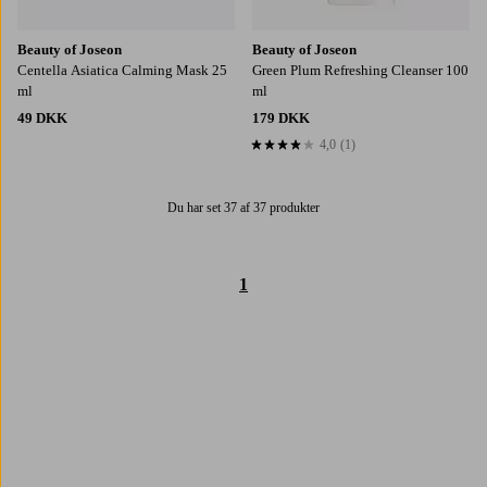
Beauty of Joseon
Beauty of Joseon
Centella Asiatica Calming Mask 25
Green Plum Refreshing Cleanser 100
ml
ml
49 DKK
179 DKK
4,0
(1)
4,0 baseret på 1 bedømmelser
Du har set 37 af 37 produkter
1
Trustpilot