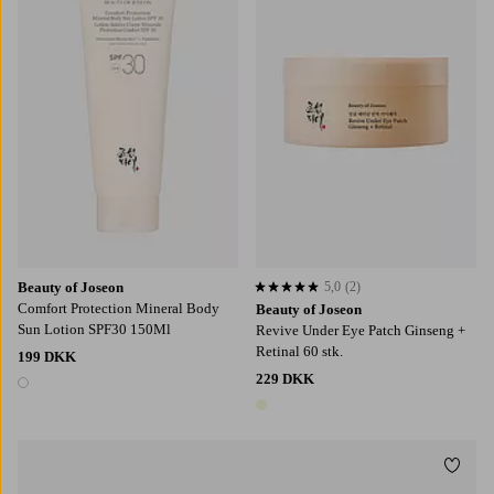
Beauty of Joseon
5,0
(2)
5,0 baseret på 2 bedømmelser
Comfort Protection Mineral Body
Beauty of Joseon
Sun Lotion SPF30 150Ml
Revive Under Eye Patch Ginseng +
Retinal 60 stk.
199 DKK
229 DKK
1 farve
1 farve
Tilføj