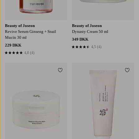
Beauty of Joseon
Beauty of Joseon
Revive Serum Ginseng + Snail
Dynasty Cream 50 ml
Mucin 30 ml
349 DKK
229 DKK
4,5
(4)
4,5 baseret på 4 bedømmelser
4,8
(4)
4,8 baseret på 4 bedømmelser
Tilføj til favoritter
Tilføj