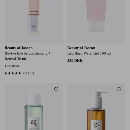
Beauty of Joseon
Beauty of Joseon
Revive Eye Serum Ginseng +
Red Bean Water Gel 100 ml
Retinal 30 ml
239 DKK
199 DKK
4,8
(12)
4,8 baseret på 12 bedømmelser
Tilføj til favoritter
Tilføj