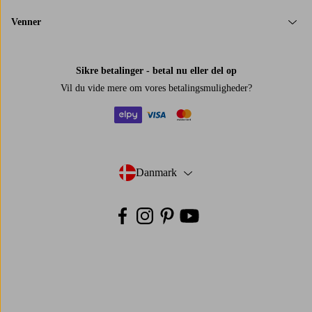
Venner
Sikre betalinger - betal nu eller del op
Vil du vide mere om
vores betalingsmuligheder
?
elpy
visa
mastercard
Danmark
- Vælg land
Facebook
Instagram
Pinterest
Youtube