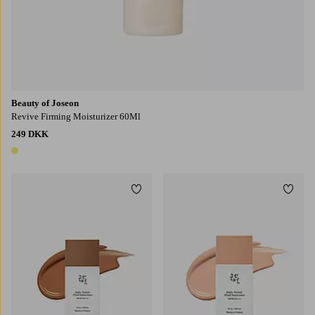
Beauty of Joseon
Revive Firming Moisturizer 60Ml
249 DKK
1 farve
Tilføj til favoritter
Tilføj