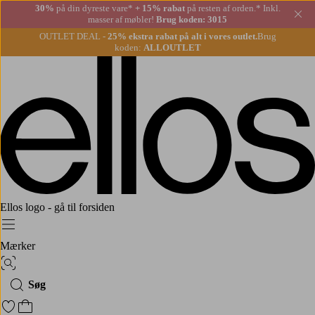
30%
på din dyreste vare*
+ 15% rabat
på resten af orden.* Inkl.
Lu
masser af møbler!
Brug koden: 3015
OUTLET DEAL -
25% ekstra rabat på alt i vores outlet.
Brug
koden:
ALLOUTLET
Ellos logo - gå til forsiden
Menu
Mærker
Billedsøgning
Søg
Gå til favoritmarkerede produkter
Gå til indkøbskurven