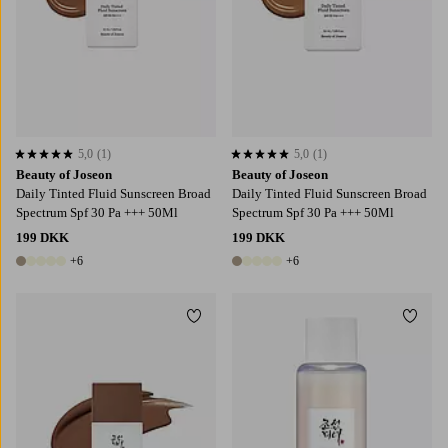
5,0
(1)
5,0
(1)
5,0 baseret på 1 bedømmelser
5,0 baseret på 1 bedømmelser
Beauty of Joseon
Beauty of Joseon
Daily Tinted Fluid Sunscreen Broad
Daily Tinted Fluid Sunscreen Broad
Spectrum Spf 30 Pa +++ 50Ml
Spectrum Spf 30 Pa +++ 50Ml
199 DKK
199 DKK
+6
+6
11 farver
11 farver
Tilføj til favoritter
Tilføj