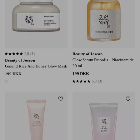
5,0
(1)
Beauty of Joseon
5,0 baseret på 1 bedømmelser
Glow Serum Propolis + Niacinamide
Beauty of Joseon
30 ml
Ground Rice And Honey Glow Mask
199 DKK
199 DKK
5,0
(3)
5,0 baseret på 3 bedømmelser
1 farve
Tilføj til favoritter
Tilføj