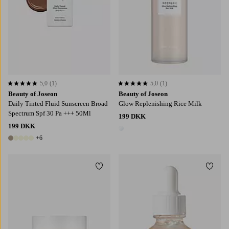
5,0
(1)
5,0
(1)
5,0 baseret på 1 bedømmelser
5,0 baseret på 1 bedømmelser
Beauty of Joseon
Beauty of Joseon
Daily Tinted Fluid Sunscreen Broad
Glow Replenishing Rice Milk
Spectrum Spf 30 Pa +++ 50Ml
199 DKK
199 DKK
1 farve
+6
11 farver
Tilføj til favoritter
Tilføj