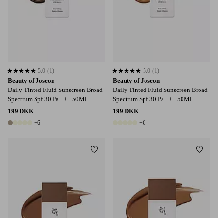
5,0
(1)
5,0
(1)
5,0 baseret på 1 bedømmelser
5,0 baseret på 1 bedømmelser
Beauty of Joseon
Beauty of Joseon
Daily Tinted Fluid Sunscreen Broad
Daily Tinted Fluid Sunscreen Broad
Spectrum Spf 30 Pa +++ 50Ml
Spectrum Spf 30 Pa +++ 50Ml
199 DKK
199 DKK
+6
+6
11 farver
11 farver
Tilføj til favoritter
Tilføj