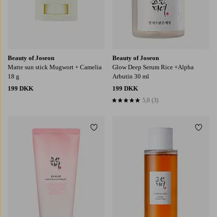
Beauty of Joseon
Beauty of Joseon
Matte sun stick Mugwort + Camelia
Glow Deep Serum Rice +Alpha
18 g
Arbutin 30 ml
199 DKK
199 DKK
5,0
(3)
5,0 baseret på 3 bedømmelser
Tilføj til favoritter
Tilføj