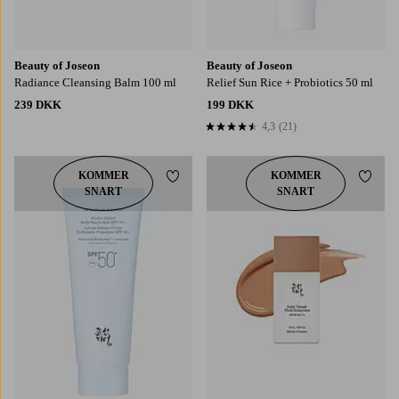
Beauty of Joseon
Beauty of Joseon
Radiance Cleansing Balm 100 ml
Relief Sun Rice + Probiotics 50 ml
239 DKK
199 DKK
4,3
(21)
4,3 baseret på 21 bedømmelser
KOMMER
KOMMER
Tilføj til favoritter
Tilføj
SNART
SNART