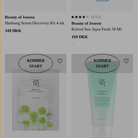
Beauty of Joseon
4,0
(1)
4,0 baseret på 1 bedømmelser
Hanbang Serum Discovery Kit 4 stk.
Beauty of Joseon
Releief Sun Aqua Fresh 50 Ml
349 DKK
169 DKK
1 farve
KOMMER
KOMMER
Tilføj til favoritter
Tilføj
SNART
SNART