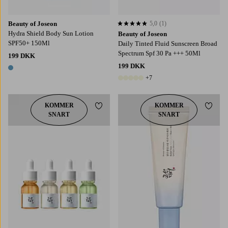
Beauty of Joseon
5,0
(1)
5,0 baseret på 1 bedømmelser
Hydra Shield Body Sun Lotion
Beauty of Joseon
SPF50+ 150Ml
Daily Tinted Fluid Sunscreen Broad
Spectrum Spf 30 Pa +++ 50Ml
199 DKK
199 DKK
1 farve
+7
12 farver
KOMMER
KOMMER
Tilføj til favoritter
Tilføj
SNART
SNART