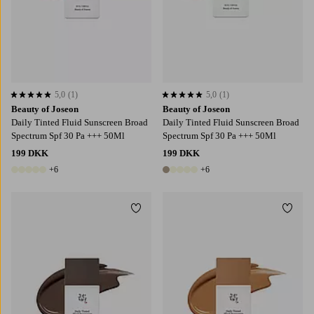
5,0
(1)
5,0
(1)
5,0 baseret på 1 bedømmelser
5,0 baseret på 1 bedømmelser
Beauty of Joseon
Beauty of Joseon
Daily Tinted Fluid Sunscreen Broad
Daily Tinted Fluid Sunscreen Broad
Spectrum Spf 30 Pa +++ 50Ml
Spectrum Spf 30 Pa +++ 50Ml
199 DKK
199 DKK
+6
+6
11 farver
11 farver
Tilføj til favoritter
Tilføj