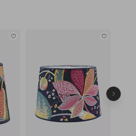
Tilføj
Tilføj
til
til
favoritter
favoritter
Næste
produkt