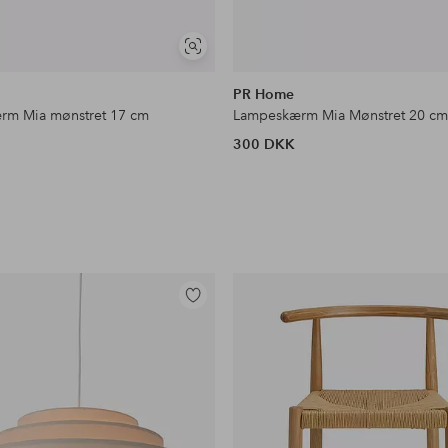
Se
lignende
PR Home
rm Mia mønstret 17 cm
Lampeskærm Mia Mønstret 20 c
300 DKK
Tilføj
til
favoritter