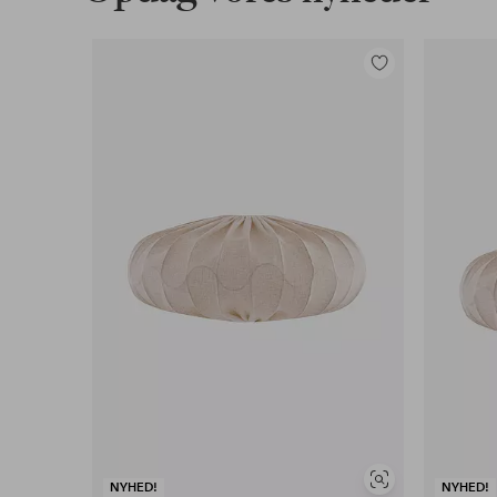
Tilføj
til
favoritter
Se
NYHED!
NYHED!