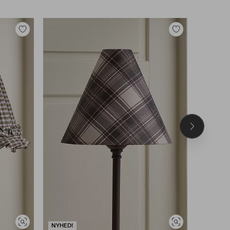
Tilføj
Tilføj
til
til
favoritter
favoritter
Næste
produkt
NYHED!
Se
Se
NYHED!
DEAL