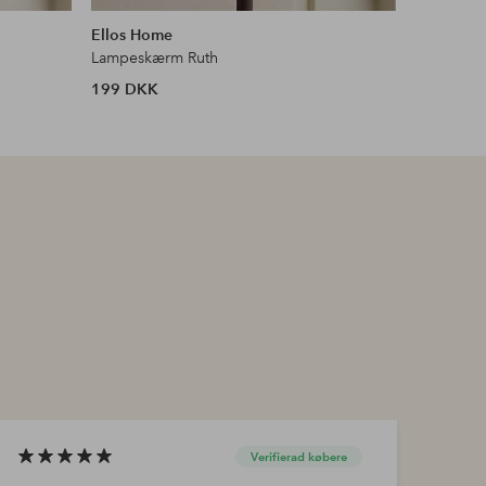
lignende
lignende
Ellos Home
Ellos Ho
Lampeskærm Ruth
Lampesk
199 DKK
265 DKK
Verifierad købere