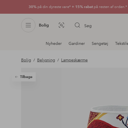
30%
på din dyreste vare*
+ 15% rabat
på resten af orden.*
Bolig
Søg
Billedsøgning
Afdelningsnavigation
Nyheder
Gardiner
Sengetøj
Tekstil
Bolig
Belysning
Lampeskærme
Tilbage