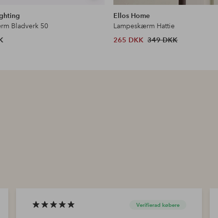
lignende
ghting
Ellos Home
rm Bladverk 50
Lampeskærm Hattie
K
265 DKK
349 DKK
Verifierad købere