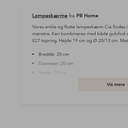
Lampeskærme
fra
PR Home
Vores enkle og flotte lampeskærm Cia findes i 
mønstre. Kan kombineres med både gulvfod 
E27 topring. Højde 19 cm og Ø 20/13 cm. Mate
Bredde: 20 cm
Diameter: 20 cm
Højde: 20 cm
Længde/dybde: 20 cm
Vis mere
Varenummer: 1579863-13-0
Download højopløst billede
Fri fragt