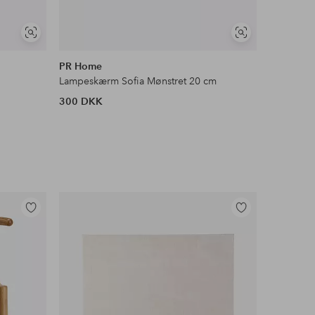
Se
Se
lignende
lignende
PR Home
PR Home
m
Lampeskærm Sofia Mønstret 20 cm
Lampeskæ
300 DKK
420 DKK
Tilføj
Tilføj
til
til
favoritter
favoritter