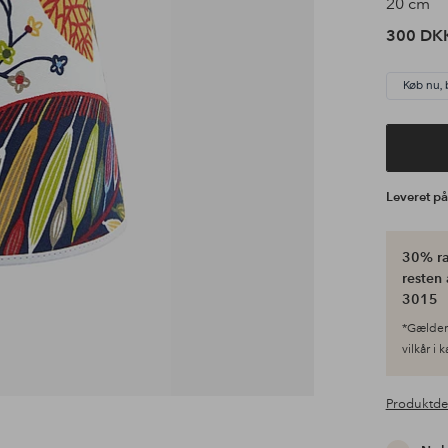
20 cm
300 DK
Køb nu, 
Leveret p
30% ra
resten 
3015
*Gælder 
vilkår i 
Produktde