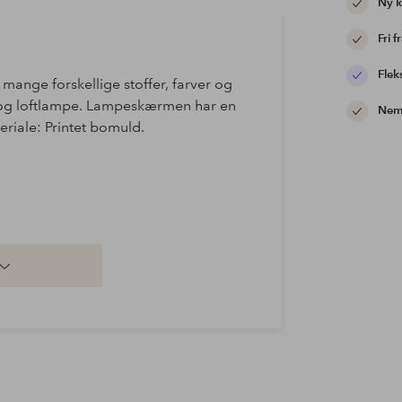
Ny 
Fri f
Flek
mange forskellige stoffer, farver og
og loftlampe. Lampeskærmen har en
Nem 
riale: Printet bomuld.