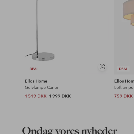
Se
DEAL
DEAL
lignende
Ellos Home
Ellos Ho
Gulvlampe Canon
Loftlampe
1 519 DKK
1 999 DKK
759 DKK
Opdag vores nyheder