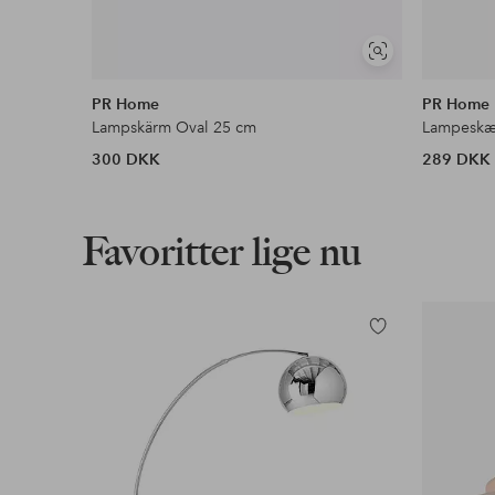
Se
lignende
PR Home
PR Home
Lampskärm Oval 25 cm
Lampeskæ
300 DKK
289 DKK
Favoritter lige nu
Tilføj
til
favoritter