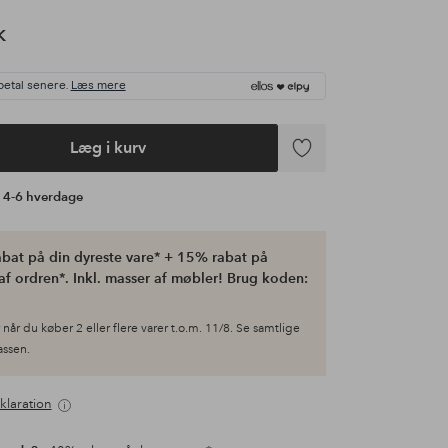
K
betal senere.
Læs mere
Læg i kurv
Tilføj
til
å 4-6 hverdage
favoritter
bat på din dyreste vare* + 15% rabat på
af ordren*. Inkl. masser af møbler! Brug koden:
når du køber 2 eller flere varer t.o.m. 11/8. Se samtlige
kassen.
klaration