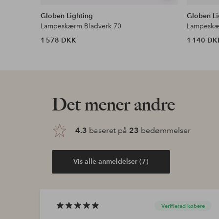
lignende
Globen Lighting
Globen Li
Lampeskærm Bladverk 70
Lampeskæ
1 578 DKK
1 140 DK
Det mener andre
4.3
baseret på
23
bedømmelser
Vis alle anmeldelser (7)
Verifierad købere