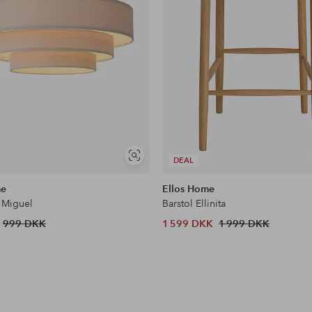
Se
DEAL
lignende
me
Ellos Home
 Miguel
Barstol Ellinita
999 DKK
1 599 DKK
1 999 DKK