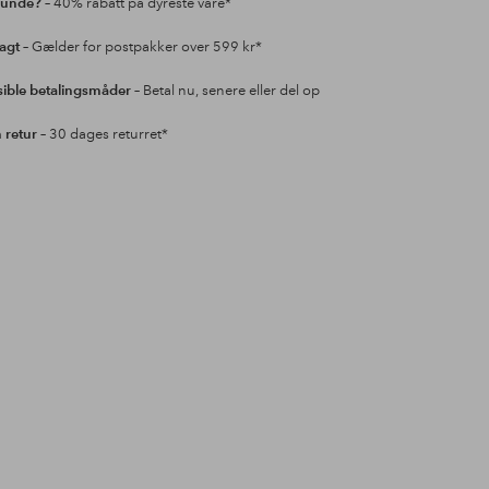
kunde?
– 40% rabatt på dyreste vare*
ragt
– Gælder for postpakker over 599 kr*
sible betalingsmåder
– Betal nu, senere eller del op
retur
– 30 dages returret*