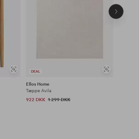
Næste
produkt
Se
Se
DEAL
DEAL
lignende
lignende
Ellos Home
&Home
Tæppe Avila
Ryatæppe
922 DKK
1 299 DKK
303 DKK