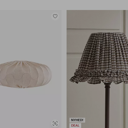
Tilføj
til
favoritter
NYHED!
Se
DEAL