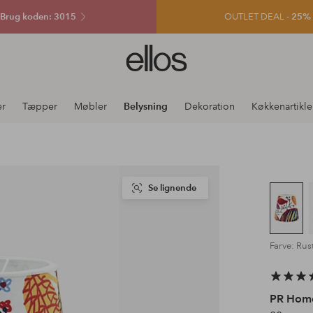
Brug koden: 3015
OUTLET DEAL -
25% e
Ellos
logo
-
gå
er
Tæpper
Møbler
Belysning
Dekoration
Køkkenartikle
til
forsiden
Se lignende
Farve: Rus
PR Hom