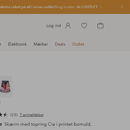
kstra rabat på alt i vores outlet.
Brug koden:
ALLOUTLET
Luk
Gå
Log ind
til
Gå
favoritmarkerede
til
r
Elektronik
Mærker
Deals
Outlet
produkter
indkøbskurven
t
23
7 anmeldelser
e
Skærm med topring Cia i printet bomuld,