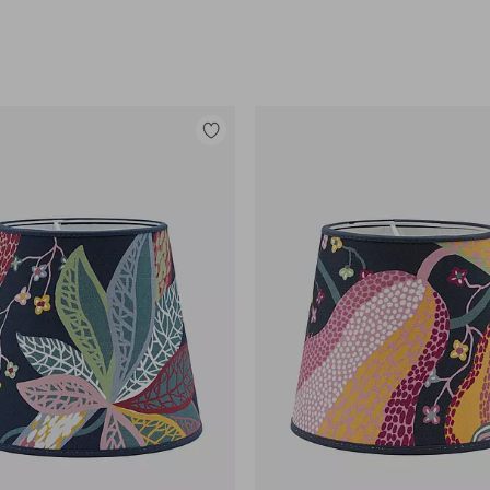
Tilføj
til
favoritter