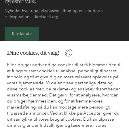
dyreste* vare.
Nyheder hver uge, eksklusive tilbud og en stor dosis
stilinspiration – direkte til dig.
Bliv kunde
* Se tilbudsbetingelser ved registrering
Dine cookies, dit valg!
Ellos bruger nødvendige cookies til at få hjemmesiden til
Har du brug for hjælp?
at fungere samt cookies til analyse, personligt tilpasset
indhold og til at give dig en mere relevant oplevelse på
Du kan finde svar på de oftest stillede spørgsmål i vores FAQ.
vores hjemmeside. Vi deler disse personlige data og
Du kan også finde oplysninger om, hvordan du kontakter os.
disse cookies med de reklame- og analysevirksomheder,
vi samarbejder med. Det gør vi for at analysere, hvordan
Kundeservice
Bestilling
Betalingsmåde
Le
du bruger hjemmesiden, og for at fremme vores
markedsføring, så du kan modtage mere personligt
tilpassede annoncer. Ved at klikke på Accepter giver du
dit samtykke til vores brug af cookies. Du kan tilpasse
Mine sider
dine valg under Indstillinger og læse mere i vores