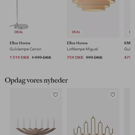
DEAL
DEAL
DE
Ellos Home
Ellos Home
KM H
Gulvlampe Canon
Loftlampe Miguel
Gulvt
1 519 DKK
1 999 DKK
759 DKK
999 DKK
479 
Opdag vores nyheder
Tilføj
Tilføj
til
til
favoritter
favoritter