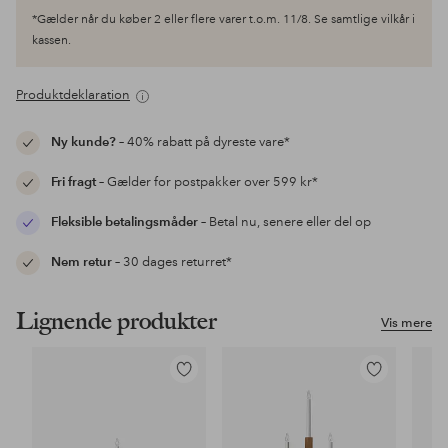
*Gælder når du køber 2 eller flere varer t.o.m. 11/8. Se samtlige vilkår i
kassen.
Produktdeklaration
Ny kunde?
– 40% rabatt på dyreste vare*
Fri fragt
– Gælder for postpakker over 599 kr*
Fleksible betalingsmåder
– Betal nu, senere eller del op
Nem retur
– 30 dages returret*
Lignende produkter
Vis mere
Tilføj
Tilføj
til
til
favoritter
favoritter