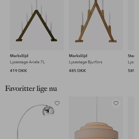
Markslöjd
Markslöjd
Star T
Lysestage Ariele 7L
Lysestage Bjurfors
Lyses
419 DKK
485 DKK
589 
Favoritter lige nu
Tilføj
Tilføj
til
til
favoritter
favoritter