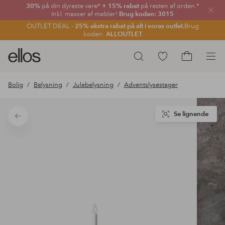
30%
på din dyreste vare*
+ 15% rabat
på resten af orden.*
Luk
Inkl. masser af møbler!
Brug koden: 3015
OUTLET DEAL -
25% ekstra rabat på alt i vores outlet.
Brug
koden:
ALLOUTLET
Ellos
Gå
Søg
logo
til
Gå
-
favoritmarkerede
til
Bolig
Belysning
Julebelysning
Adventslysestager
gå
produkter
indkøbskur
til
forsiden
Se lignende
Tilbage