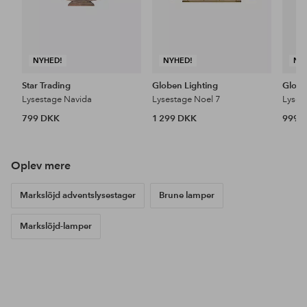
NYHED!
NYHED!
NY
Star Trading
Globen Lighting
Globe
Lysestage Navida
Lysestage Noel 7
Lyses
799 DKK
1 299 DKK
999 
Oplev mere
Markslöjd adventslysestager
Brune lamper
Markslöjd-lamper