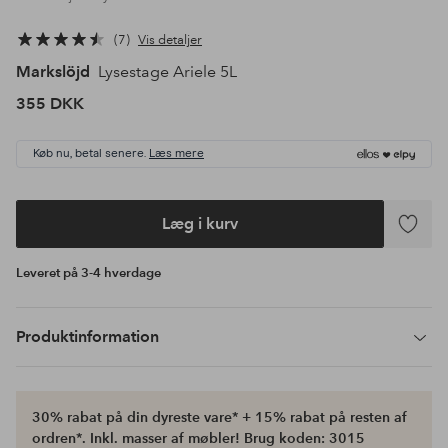
7
Vis detaljer
Markslöjd
Lysestage Ariele 5L
355 DKK
Køb nu, betal senere.
Læs mere
Læg i kurv
Tilføj
til
Leveret på 3-4 hverdage
favoritte
Produktinformation
30% rabat på din dyreste vare* + 15% rabat på resten af
ordren*. Inkl. masser af møbler! Brug koden: 3015