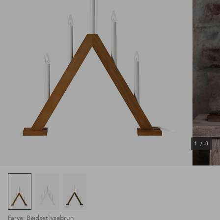
1
/
3
Farve: Bejdset lysebrun