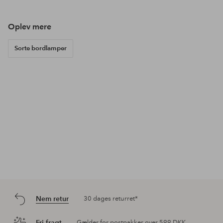
Oplev mere
Sorte bordlamper
Nem retur
30 dages returret*
Fri fragt
Gælder for postpakker over 599 DKK