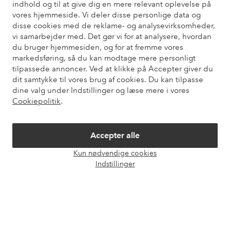
Har du brug for hjælp?
indhold og til at give dig en mere relevant oplevelse på
vores hjemmeside. Vi deler disse personlige data og
Du kan finde svar på de oftest stillede spørgsmål i vores FAQ.
disse cookies med de reklame- og analysevirksomheder,
Du kan også finde oplysninger om, hvordan du kontakter os.
vi samarbejder med. Det gør vi for at analysere, hvordan
du bruger hjemmesiden, og for at fremme vores
markedsføring, så du kan modtage mere personligt
Kundeservice
Bestilling
Betalingsmåde
Le
tilpassede annoncer. Ved at klikke på Accepter giver du
dit samtykke til vores brug af cookies. Du kan tilpasse
dine valg under Indstillinger og læse mere i vores
Mine sider
Cookiepolitik
.
Om Ellos
Accepter alle
Kun nødvendige cookies
Vores tjenester
Åbn
Indstillinger
chat
Vilkår
Venner