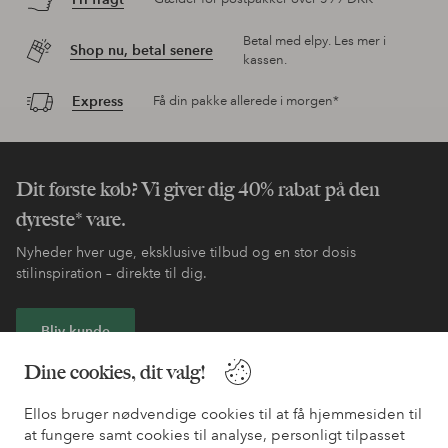
Betal med elpy. Les mer i
Shop nu, betal senere
kassen.
Express
Få din pakke allerede i morgen*
Dit første køb? Vi giver dig 40% rabat på den
dyreste* vare.
Nyheder hver uge, eksklusive tilbud og en stor dosis
stilinspiration – direkte til dig.
Bliv kunde
Dine cookies, dit valg!
* Se tilbudsbetingelser ved registrering
Ellos bruger nødvendige cookies til at få hjemmesiden til
at fungere samt cookies til analyse, personligt tilpasset