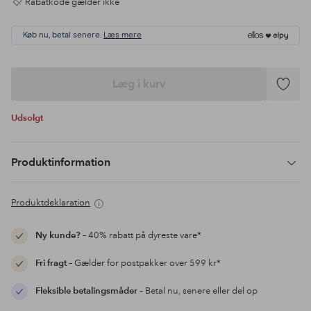
Rabatkode gælder ikke
Køb nu, betal senere.
Læs mere
Læg i kurv
Tilføj
til
Udsolgt
favoritte
Produktinformation
Produktdeklaration
Ny kunde?
– 40% rabatt på dyreste vare*
Fri fragt
– Gælder for postpakker over 599 kr*
Fleksible betalingsmåder
– Betal nu, senere eller del op