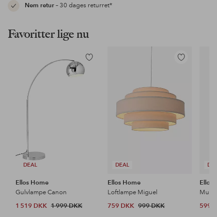
Nem retur
– 30 dages returret*
Favoritter lige nu
Tilføj
Tilføj
til
til
favoritter
favoritter
DEAL
DEAL
DE
Ellos Home
Ellos Home
Ellos
Gulvlampe Canon
Loftlampe Miguel
1 519 DKK
1 999 DKK
759 DKK
999 DKK
599 