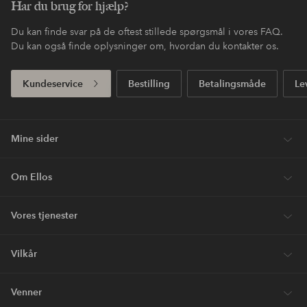
Har du brug for hjælp?
Du kan finde svar på de oftest stillede spørgsmål i vores FAQ.
Du kan også finde oplysninger om, hvordan du kontakter os.
Kundeservice
Bestilling
Betalingsmåde
Le
Mine sider
Om Ellos
Vores tjenester
Vilkår
Venner