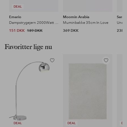
DEAL
Emerio
Moomin Arabia
Serax
Dampstrygejern 2000Watt Keramisk
Muminbakke 35cm In Love
151 DKK
189 DKK
369 DKK
238 
Favoritter lige nu
Tilføj
Tilføj
til
til
favoritter
favoritter
DEAL
DEAL
DE