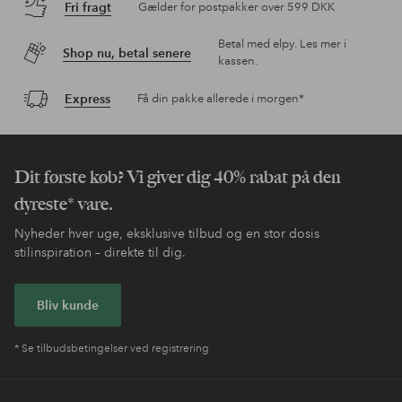
Fri fragt
Gælder for postpakker over 599 DKK
Betal med elpy. Les mer i
Shop nu, betal senere
kassen.
Express
Få din pakke allerede i morgen*
Dit første køb? Vi giver dig 40% rabat på den
dyreste* vare.
Nyheder hver uge, eksklusive tilbud og en stor dosis
stilinspiration – direkte til dig.
Bliv kunde
* Se tilbudsbetingelser ved registrering