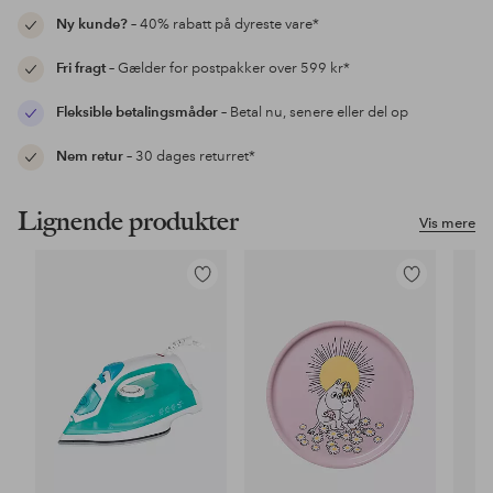
Ny kunde?
– 40% rabatt på dyreste vare*
Fri fragt
– Gælder for postpakker over 599 kr*
Fleksible betalingsmåder
– Betal nu, senere eller del op
Nem retur
– 30 dages returret*
Lignende produkter
Vis mere
Tilføj
Tilføj
til
til
favoritter
favoritter