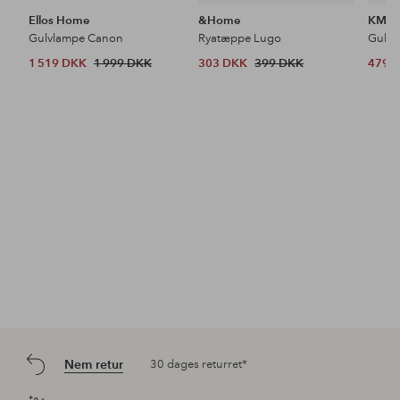
Ellos Home
&Home
KM H
Gulvlampe Canon
Ryatæppe Lugo
Gulvt
1 519 DKK
1 999 DKK
303 DKK
399 DKK
479 
Nem retur
30 dages returret*