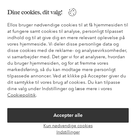
Dine cookies, dit valg!
Sikre betalinger - betal nu eller del op
Ellos bruger nødvendige cookies til at få hjemmesiden til
Vil du vide mere om
vores betalingsmuligheder
?
at fungere samt cookies til analyse, personligt tilpasset
indhold og til at give dig en mere relevant oplevelse på
elpy
elpy
vores hjemmeside. Vi deler disse personlige data og
disse cookies med de reklame- og analysevirksomheder,
vi samarbejder med. Det gør vi for at analysere, hvordan
du bruger hjemmesiden, og for at fremme vores
Danmark - Vælg land
markedsføring, så du kan modtage mere personligt
tilpassede annoncer. Ved at klikke på Accepter giver du
dit samtykke til vores brug af cookies. Du kan tilpasse
Facebook
Instagram
Pinterest
Youtube
dine valg under Indstillinger og læse mere i vores
Cookiepolitik
.
Accepter alle
Kun nødvendige cookies
Åbn
Indstillinger