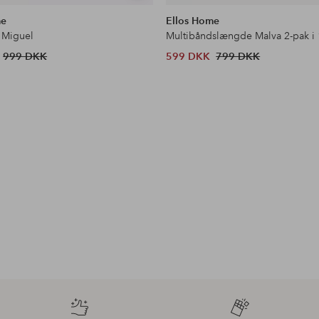
lignende
me
Ellos Home
 Miguel
Multibåndslængde Malva 2-pak i
999 DKK
599 DKK
799 DKK