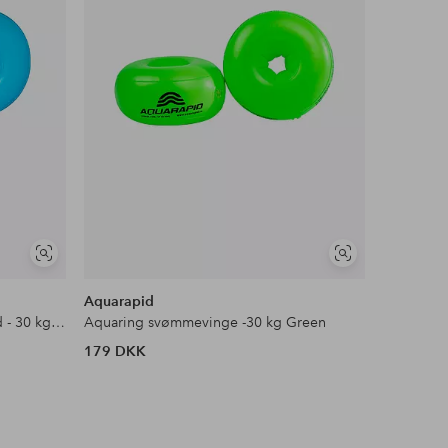
Se
Se
lignende
lignende
Aquarapid
Svømmeringe Aquaring Armband - 30 kg Crystal Blue
Aquaring svømmevinge -30 kg Green
179 DKK