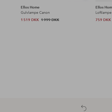
lignende
Ellos Home
Ellos Ho
Gulvlampe Canon
Loftlampe
1 519 DKK
1 999 DKK
759 DKK