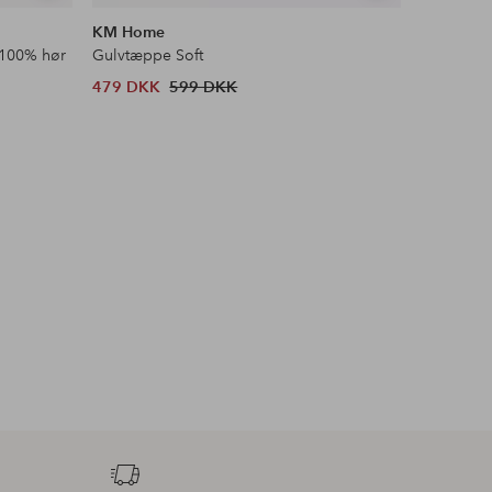
lignende
lignende
KM Home
Ellos Ho
 100% hør
Gulvtæppe Soft
Skridsikke
479 DKK
599 DKK
98 DKK