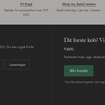
Fri fragt
Shop nu, betal senere
Gælder for postpakker over 599
Betal med elpy. Les mer i kassen.
DKK
Dit første køb? Vi
 FAQ. Du kan også finde
vare.
Nyheder hver uge, eksklusive
Leveringer
Bliv kunde
* Se tilbudsbetingelser ved regi