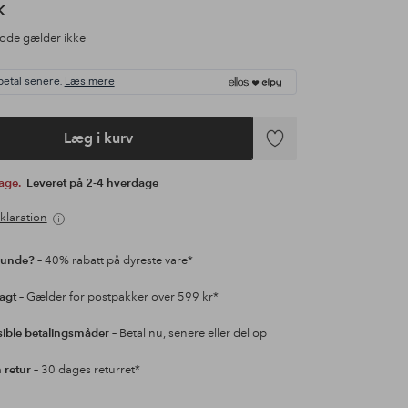
K
ode gælder ikke
betal senere.
Læs mere
Læg i kurv
Tilføj
til
bage.
Leveret på 2-4 hverdage
favoritter
klaration
kunde?
– 40% rabatt på dyreste vare*
ragt
– Gælder for postpakker over 599 kr*
sible betalingsmåder
– Betal nu, senere eller del op
retur
– 30 dages returret*