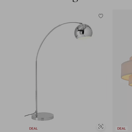
Tilføj
til
favoritter
Se
DEAL
DEAL