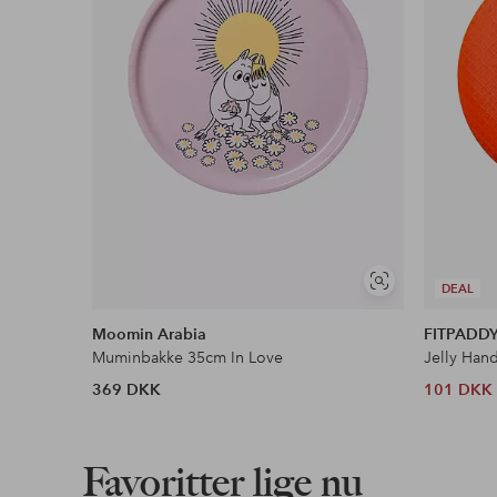
Se
DEAL
lignende
Moomin Arabia
FITPADD
Muminbakke 35cm In Love
Jelly Han
369 DKK
101 DKK
Favoritter lige nu