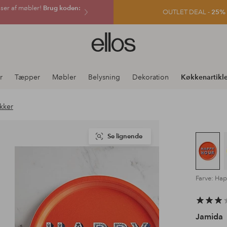
sser af møbler!
Brug koden:
OUTLET DEAL -
25% e
Ellos
logo
-
gå
r
Tæpper
Møbler
Belysning
Dekoration
Køkkenartikle
til
forsiden
kker
Se lignende
Farve: Ha
Jamida