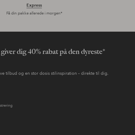
Express
Få din pakke allerede i morgen*
 giver dig 40% rabat på den dyreste*
 tilbud og en stor dosis stilinspiration – direkte til dig.
strering