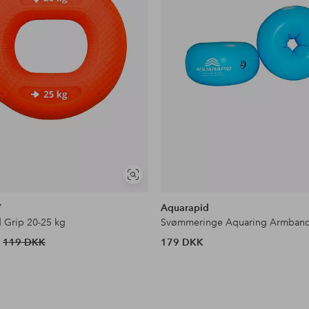
Se
lignende
Y
Aquarapid
d Grip 20-25 kg
119 DKK
179 DKK