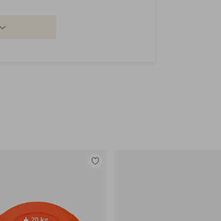
Tilføj
til
favoritter