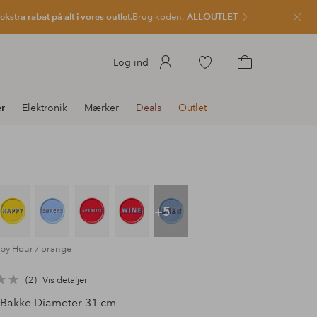
kstra rabat på alt i vores outlet.
Brug koden:
ALLOUTLET
Luk
Gå
Log ind
til
Gå
favoritmarkerede
til
r
Elektronik
Mærker
Deals
Outlet
produkter
indkøbskurven
+5
ppy Hour / orange
2
Vis detaljer
Bakke Diameter 31 cm