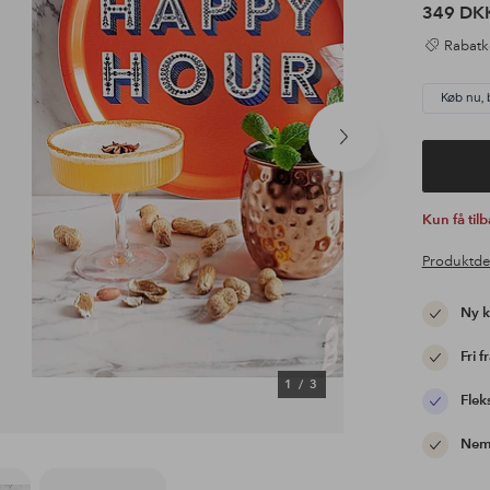
349 DK
Rabatk
Køb nu, 
Næste
produkt
Kun få til
Produktde
Ny 
Fri f
1
/
3
Flek
Nem 