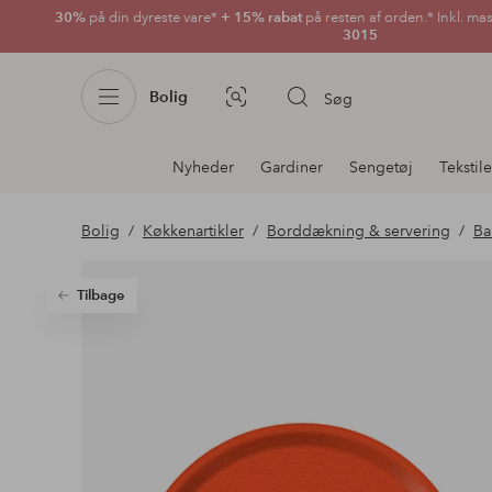
30%
på din dyreste vare*
+ 15% rabat
på resten af orden.* Inkl. ma
3015
Bolig
Søg
Billedsøgning
Afdelningsnavigation
Nyheder
Gardiner
Sengetøj
Tekstile
Bolig
Køkkenartikler
Borddækning & servering
Ba
Tilbage