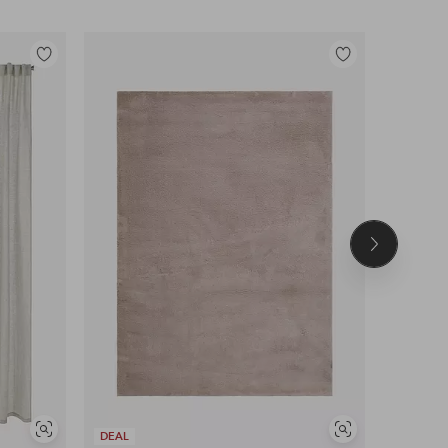
Tilføj
Tilføj
til
til
favoritter
favoritter
Næste
produkt
Se
Se
DEAL
DEAL