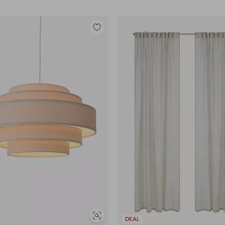
Tilføj
til
favoritter
Se
DEAL