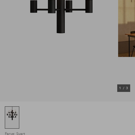
1
/
3
Farve: Svart