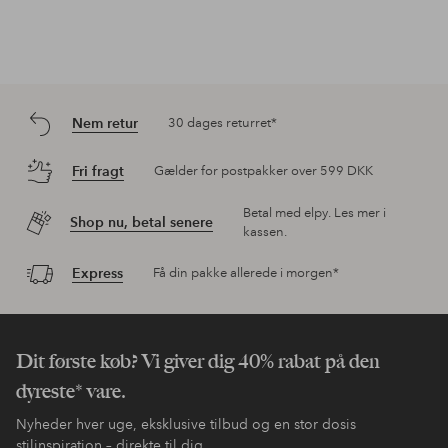
Nem retur
30 dages returret*
Fri fragt
Gælder for postpakker over 599 DKK
Betal med elpy. Les mer i
Shop nu, betal senere
kassen.
Express
Få din pakke allerede i morgen*
Dit første køb? Vi giver dig 40% rabat på den
dyreste* vare.
Nyheder hver uge, eksklusive tilbud og en stor dosis
stilinspiration – direkte til dig.