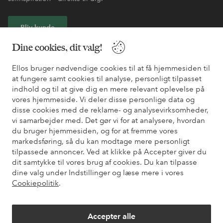
Bliv kunde
Dine cookies, dit valg!
* Se tilbudsbetingelser ved registrering
Ellos bruger nødvendige cookies til at få hjemmesiden til
at fungere samt cookies til analyse, personligt tilpasset
Har du brug for hjælp?
indhold og til at give dig en mere relevant oplevelse på
vores hjemmeside. Vi deler disse personlige data og
Du kan finde svar på de oftest stillede spørgsmål i vores FAQ.
disse cookies med de reklame- og analysevirksomheder,
Du kan også finde oplysninger om, hvordan du kontakter os.
vi samarbejder med. Det gør vi for at analysere, hvordan
du bruger hjemmesiden, og for at fremme vores
markedsføring, så du kan modtage mere personligt
Kundeservice
Bestilling
Betalingsmåde
Le
tilpassede annoncer. Ved at klikke på Accepter giver du
dit samtykke til vores brug af cookies. Du kan tilpasse
dine valg under Indstillinger og læse mere i vores
Mine sider
Cookiepolitik
.
Om Ellos
Accepter alle