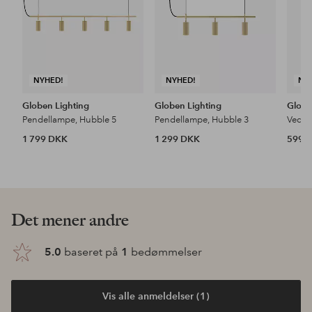
NYHED!
NYHED!
NY
Globen Lighting
Globen Lighting
Globe
Pendellampe, Hubble 5
Pendellampe, Hubble 3
Vedh
1 799 DKK
1 299 DKK
599 
Det mener andre
5.0
baseret på
1
bedømmelser
Vis alle anmeldelser (1)