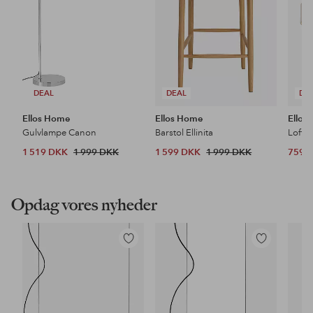
DEAL
DEAL
DE
Ellos Home
Ellos Home
Ellos
Gulvlampe Canon
Barstol Ellinita
Loftl
1 519 DKK
1 999 DKK
1 599 DKK
1 999 DKK
759 
Opdag vores nyheder
Tilføj
Tilføj
til
til
favoritter
favoritter