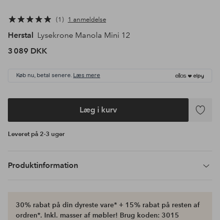
1
1 anmeldelse
Herstal
Lysekrone Manola Mini 12
3 089 DKK
Køb nu, betal senere.
Læs mere
Læg i kurv
Tilføj
til
Leveret på 2-3 uger
favoritte
Produktinformation
30% rabat på din dyreste vare* + 15% rabat på resten af
ordren*. Inkl. masser af møbler! Brug koden: 3015