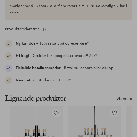
*Gælder når du køber 2 eller flere varer t.o.m. 11/8. Se samtlige vilkår i
kassen.
Produktdeklaration
Ny kunde?
– 40% rabatt på dyreste vare*
Fri fragt
– Gælder for postpakker over 599 kr*
Fleksible betalingsmåder
– Betal nu, senere eller del op
Nem retur
– 30 dages returret*
Lignende produkter
Vis mere
Tilføj
Tilføj
til
til
favoritter
favoritter