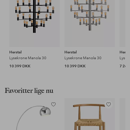
Herstal
Herstal
Herst
Lysekrone Manola 30
Lysekrone Manola 30
Lysek
10 399 DKK
10 399 DKK
7 26
Favoritter lige nu
Tilføj
Tilføj
til
til
favoritter
favoritter