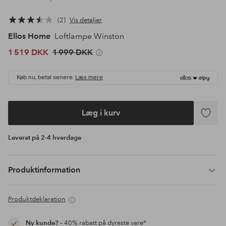
2
Vis detaljer
Ellos Home
Loftlampe Winston
1 519 DKK
1 999 DKK
Køb nu, betal senere.
Læs mere
Læg i kurv
Tilføj
til
Leveret på 2-4 hverdage
favoritte
Produktinformation
Produktdeklaration
Ny kunde?
– 40% rabatt på dyreste vare*