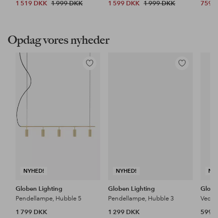
1 519 DKK
1 999 DKK
1 599 DKK
1 999 DKK
759 
Opdag vores nyheder
Tilføj
Tilføj
til
til
favoritter
favoritter
NYHED!
NYHED!
NY
Globen Lighting
Globen Lighting
Globe
Pendellampe, Hubble 5
Pendellampe, Hubble 3
Vedh
1 799 DKK
1 299 DKK
599 