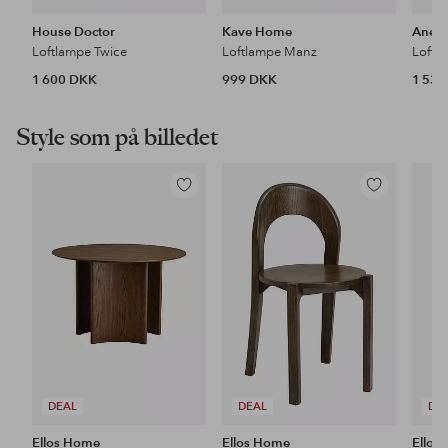
House Doctor
Kave Home
Aneta
Loftlampe Twice
Loftlampe Manz
Loftl
1 600 DKK
999 DKK
1 53
Style som på billedet
Tilføj
Tilføj
til
til
favoritter
favoritter
DEAL
DEAL
DE
Ellos Home
Ellos Home
Ellos