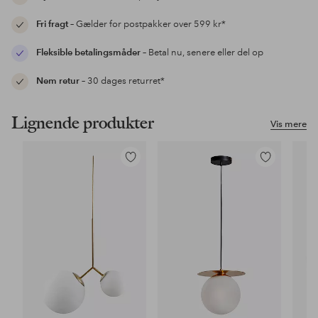
Fri fragt
– Gælder for postpakker over 599 kr*
Fleksible betalingsmåder
– Betal nu, senere eller del op
Nem retur
– 30 dages returret*
Lignende produkter
Vis mere
Tilføj
Tilføj
til
til
favoritter
favoritter