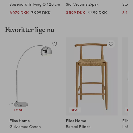
Spisebord Trillving Ø 120 cm
Stol Vectrina 2-pak
Stol S
6 079 DKK
7 999 DKK
3 599 DKK
4 499 DKK
3 41
Favoritter lige nu
Tilføj
Tilføj
til
til
favoritter
favoritter
DEAL
DEAL
DE
Ellos Home
Ellos Home
Ellos
Gulvlampe Canon
Barstol Ellinita
Loftl