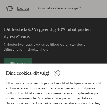
Express
Få din pakke allerede i morgen*
Dit første køb? Vi giver dig 40% rabat på den
dyreste* vare.
Nyheder hver uge, eksklusive tilbud og en stor dosis
stilinspiration – direkte til dig.
Bliv kunde
Dine cookies, dit valg!
* Se tilbudsbetingelser ved registrering
Ellos bruger nødvendige cookies til at få hjemmesiden til
at fungere samt cookies til analyse, personligt tilpasset
Har du brug for hjælp?
indhold og til at give dig en mere relevant oplevelse på
vores hjemmeside. Vi deler disse personlige data og
Du kan finde svar på de oftest stillede spørgsmål i vores FAQ.
disse cookies med de reklame- og analysevirksomheder,
Du kan også finde oplysninger om, hvordan du kontakter os.