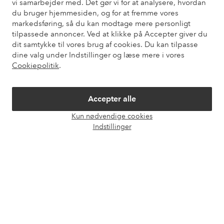
vi samarbejder med. Det gør vi for at analysere, hvordan
du bruger hjemmesiden, og for at fremme vores
markedsføring, så du kan modtage mere personligt
Kundeservice
Bestilling
Betalingsmåde
Le
tilpassede annoncer. Ved at klikke på Accepter giver du
dit samtykke til vores brug af cookies. Du kan tilpasse
dine valg under Indstillinger og læse mere i vores
Mine sider
Cookiepolitik
.
Om Ellos
Accepter alle
Kun nødvendige cookies
Vores tjenester
Åbn
Indstillinger
chat
Vilkår
Venner
Sikre betalinger - betal nu eller del op