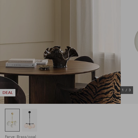
1
/
3
DEAL
Farve: Brass/opal