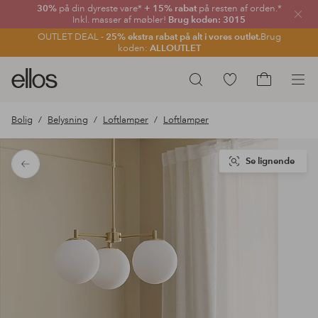
30%
på din dyreste vare*
+ 15% rabat
på resten af orden.*
Luk
Inkl. masser af møbler!
Brug koden: 3015
OUTLET DEAL -
25% ekstra rabat på alt i vores outlet.
Brug
koden:
ALLOUTLET
Ellos
Gå
Søg
logo
til
Gå
-
favoritmarkerede
til
Bolig
Belysning
Loftlamper
Loftlamper
gå
produkter
indkøbskur
til
forsiden
Se lignende
Tilbage