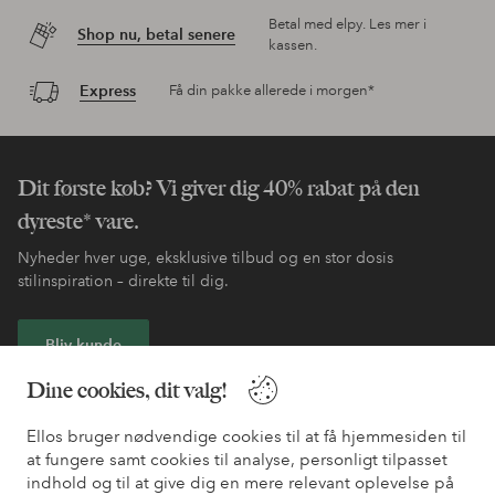
Betal med elpy. Les mer i
Shop nu, betal senere
kassen.
Express
Få din pakke allerede i morgen*
Dit første køb? Vi giver dig 40% rabat på den
dyreste* vare.
Nyheder hver uge, eksklusive tilbud og en stor dosis
stilinspiration – direkte til dig.
Bliv kunde
Dine cookies, dit valg!
* Se tilbudsbetingelser ved registrering
Ellos bruger nødvendige cookies til at få hjemmesiden til
at fungere samt cookies til analyse, personligt tilpasset
Har du brug for hjælp?
indhold og til at give dig en mere relevant oplevelse på