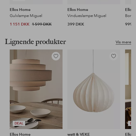
Ellos Home
Ellos Home
Ellos
Gulvlampe Miguel
Vindueslampe Miguel
Bordl
1 151 DKK
1 599 DKK
399 DKK
999 
Lignende produkter
Vis mere
Tilføj
Tilføj
til
til
favoritter
favoritter
DEAL
DE
Ellos Home
watt & VEKE
Ellos