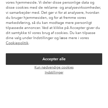
vores hjemmeside. Vi deler disse personlige data og
Du kan finde svar på de oftest stillede spørgsmål i vores FAQ.
disse cookies med de reklame- og analysevirksomheder,
Du kan også finde oplysninger om, hvordan du kontakter os.
vi samarbejder med. Det gør vi for at analysere, hvordan
du bruger hjemmesiden, og for at fremme vores
markedsføring, så du kan modtage mere personligt
Kundeservice
Bestilling
Betalingsmåde
Le
tilpassede annoncer. Ved at klikke på Accepter giver du
dit samtykke til vores brug af cookies. Du kan tilpasse
dine valg under Indstillinger og læse mere i vores
Mine sider
Cookiepolitik
.
Om Ellos
Accepter alle
Kun nødvendige cookies
Vores tjenester
Åbn
Indstillinger
chat
Vilkår
Venner