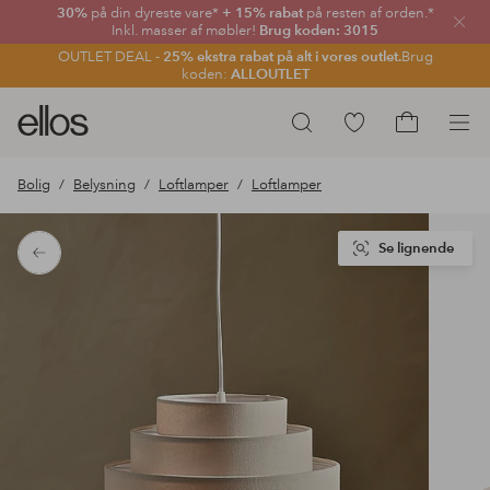
30%
på din dyreste vare*
+ 15% rabat
på resten af orden.*
Luk
Inkl. masser af møbler!
Brug koden: 3015
OUTLET DEAL -
25% ekstra rabat på alt i vores outlet.
Brug
koden:
ALLOUTLET
Ellos
Gå
Søg
logo
til
Gå
-
favoritmarkerede
til
Bolig
Belysning
Loftlamper
Loftlamper
gå
produkter
indkøbskur
til
forsiden
Se lignende
Tilbage