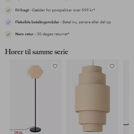
Fri fragt
– Gælder for postpakker over 599 kr*
Fleksible betalingsmåder
– Betal nu, senere eller del op
Nem retur
– 30 dages returret*
Hører til samme serie
Tilføj
Tilføj
til
til
favoritter
favoritter
DEAL