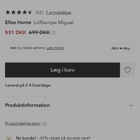
52
7 anmeldelser
Ellos Home
Loftlampe Miguel
531 DKK
699 DKK
Køb nu, betal senere.
Læs mere
Læg i kurv
Tilføj
til
Leveret på 2-4 hverdage
favoritte
Produktinformation
Produktdeklaration
Ny kunde?
– 40% rabatt på dyreste vare*