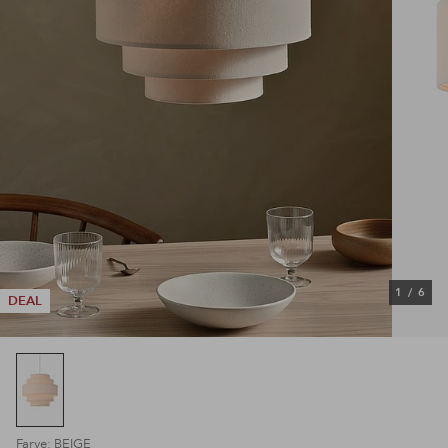
1
/
6
DEAL
Farve: BEIGE