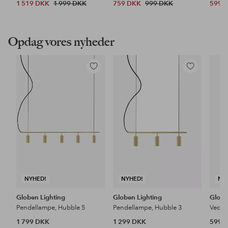
1 519 DKK
1 999 DKK
759 DKK
999 DKK
599 
Opdag vores nyheder
Tilføj
Tilføj
til
til
favoritter
favoritter
NYHED!
NYHED!
NY
Globen Lighting
Globen Lighting
Globe
Pendellampe, Hubble 5
Pendellampe, Hubble 3
Vedh
1 799 DKK
1 299 DKK
599 