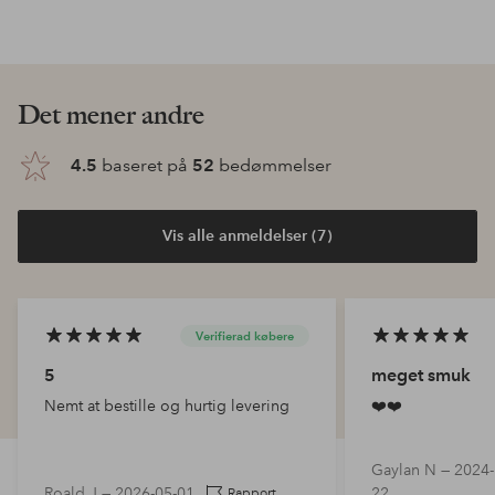
Det mener andre
4.5
baseret på
52
bedømmelser
Vis alle anmeldelser (7)
Verifierad købere
5
meget smuk
Nemt at bestille og hurtig levering
❤️❤️
Gaylan N —
2024-
Roald J —
2026-05-01
22
Rapport