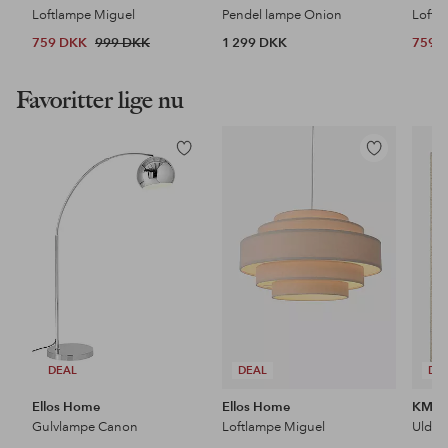
Loftlampe Miguel
Pendel lampe Onion
Lofts
759 DKK
999 DKK
1 299 DKK
759 
Favoritter lige nu
Tilføj
Tilføj
til
til
favoritter
favoritter
DEAL
DEAL
DE
Ellos Home
Ellos Home
KM H
Gulvlampe Canon
Loftlampe Miguel
Uldtæ