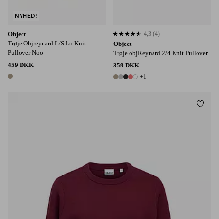
NYHED!
Object
4,3
(4)
4,3 baseret på 4 bedømmelser
Trøje Objreynard L/S Lo Knit
Object
Pullover Noo
Trøje objReynard 2/4 Knit Pullover
459 DKK
359 DKK
+1
1 farve
6 farver
Tilføj
XS
S
M
L
XL