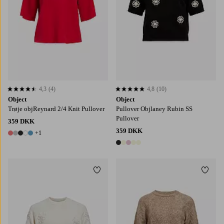
4,3
(4)
4,8
(10)
4,3 baseret på 4 bedømmelser
4,8 baseret på 10 bedømmelser
Object
Object
Trøje objReynard 2/4 Knit Pullover
Pullover Objlaney Rubin SS
Pullover
359 DKK
359 DKK
+1
6 farver
5 farver
Tilføj til favoritter
Tilføj
XS
S
M
L
XL
XS
S
M
L
XL