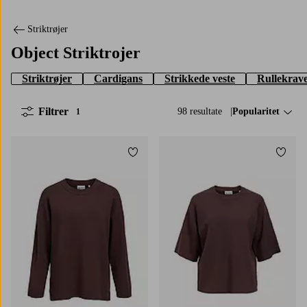
Striktrøjer
Object Striktrojer
Striktrøjer
Cardigans
Strikkede veste
Rullekrave
Filtrer
98 resultate
Sorter efter:
Popularitet
1
Tilføj til favoritter
Tilføj
XS
S
M
L
XL
XS
S
M
L
XL