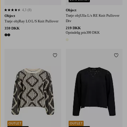
4,3
(8)
Object
4,3 baseret på 8 bedømmelser
Trøje objUlla L/s RE Knit Pullover
Object
Div
Trøje objRay LO L/S Knit Pullover
219 DKK
359 DKK
Oprindelig pris
399 DKK
2 farver
1 farve
Tilføj til favoritter
Tilføj
XS
S
M
L
XL
XS
S
M
L
XL
OUTLET
OUTLET