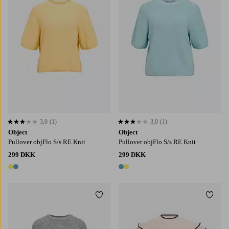
3,0
(1)
3,0
(1)
3,0 baseret på 1 bedømmelser
3,0 baseret på 1 bedømmelser
Object
Object
Pullover objFlo S/s RE Knit
Pullover objFlo S/s RE Knit
299 DKK
299 DKK
2 farver
2 farver
Tilføj til favoritter
Tilføj
XS
S
M
L
XL
XS
S
M
L
XL