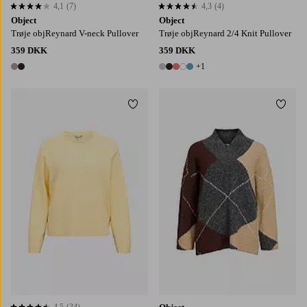
4,1
(7)
4,3
(4)
4,1 baseret på 7 bedømmelser
4,3 baseret på 4 bedømmelser
Object
Object
Trøje objReynard V-neck Pullover
Trøje objReynard 2/4 Knit Pullover
359 DKK
359 DKK
+1
2 farver
6 farver
Tilføj til favoritter
Tilføj
XS
S
M
L
XL
XS
S
M
L
XL
4,5
(34)