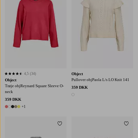
4,5
(34)
Object
4,5 baseret på 34 bedømmelser
Pullover objPaola L/s LO Knit 141
Object
Trøje objReynard Square Sleeve O-
359 DKK
neck
1 farve
359 DKK
+1
6 farver
Tilføj til favoritter
Tilføj
XS
S
M
L
XL
XS
S
M
L
XL