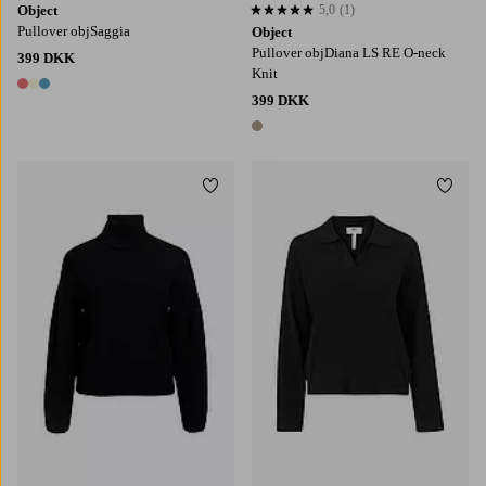
Object
5,0
(1)
5,0 baseret på 1 bedømmelser
Pullover objSaggia
Object
Pullover objDiana LS RE O-neck
399 DKK
Knit
3 farver
399 DKK
1 farve
Tilføj til favoritter
Tilføj
XS
S
M
L
XL
XS
S
M
L
XL