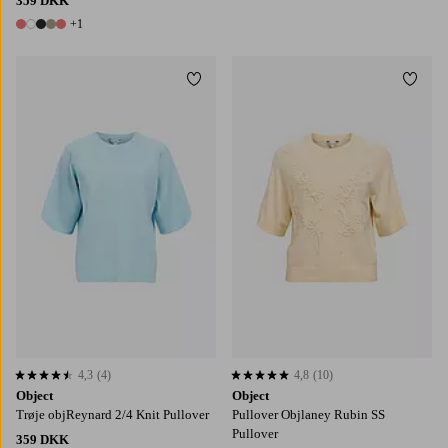
359 DKK
+1
6 farver
Tilføj til favoritter
Tilføj
XS
S
M
L
XL
XS
S
M
L
XL
4,3
(4)
4,8
(10)
4,3 baseret på 4 bedømmelser
4,8 baseret på 10 bedømmelser
Object
Object
Trøje objReynard 2/4 Knit Pullover
Pullover Objlaney Rubin SS
Pullover
359 DKK