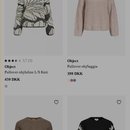
3,7
(3)
Object
3,7 baseret på 3 bedømmelser
Pullover objSaggia
Object
Pullover objJuline L/S Knit
399 DKK
459 DKK
3 farver
1 farve
Tilføj til favoritter
Tilføj
XS
S
M
L
XL
XS
S
M
L
XL