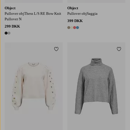
Object
Object
Pullover objThess L/S RE Bow Knit
Pullover objSaggia
Pullover N
399 DKK
299 DKK
4 farver
2 farver
Tilføj til favoritter
Tilføj
XS
S
M
L
XL
XS
S
M
L
XL