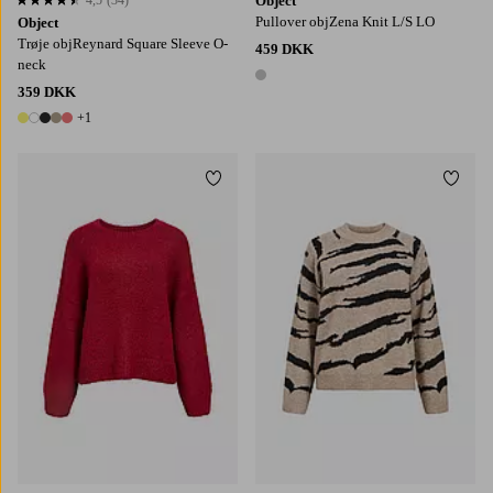
Object
4,5 baseret på 34 bedømmelser
Pullover objZena Knit L/S LO
Object
Trøje objReynard Square Sleeve O-
459 DKK
neck
1 farve
359 DKK
+1
6 farver
Tilføj til favoritter
Tilføj
XS
S
M
L
XL
XS
S
M
L
XL