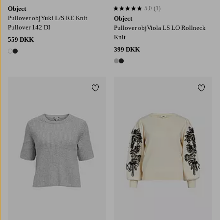
Object
5,0
(1)
5,0 baseret på 1 bedømmelser
Pullover objYuki L/S RE Knit
Object
Pullover 142 DI
Pullover objViola LS LO Rollneck
Knit
559 DKK
399 DKK
2 farver
2 farver
Tilføj til favoritter
Tilføj
XS
S
M
L
XL
XS
S
M
L
XL