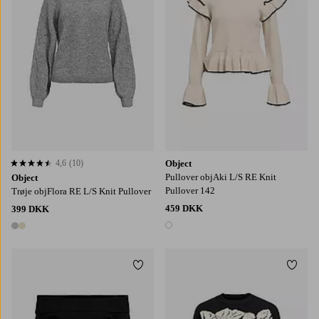
4,6
(10)
Object
4,6 baseret på 10 bedømmelser
Pullover objAki L/S RE Knit
Object
Pullover 142
Trøje objFlora RE L/S Knit Pullover
459 DKK
399 DKK
1 farve
2 farver
Tilføj til favoritter
Tilføj
XS
S
M
L
XL
XS
S
M
L
XL