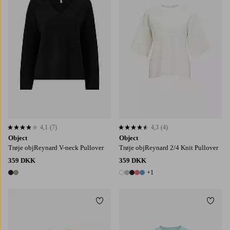
4,1
(7)
4,3
(4)
4,1 baseret på 7 bedømmelser
4,3 baseret på 4 bedømmelser
Object
Object
Trøje objReynard V-neck Pullover
Trøje objReynard 2/4 Knit Pullover
359 DKK
359 DKK
+1
2 farver
6 farver
Tilføj til favoritter
Tilføj
XS
S
M
L
XL
XS
S
M
L
XL