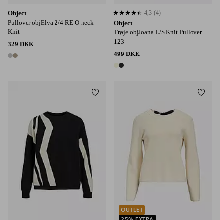
Object
4,3
(4)
4,3 baseret på 4 bedømmelser
Pullover objElva 2/4 RE O-neck
Object
Knit
Trøje objJoana L/S Knit Pullover
123
329 DKK
499 DKK
2 farver
2 farver
Tilføj til favoritter
Tilføj
XS
S
M
L
XL
XS
S
M
L
XL
OUTLET
25% EXTRA