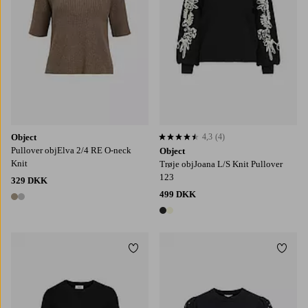
Object
4,3
(4)
4,3 baseret på 4 bedømmelser
Pullover objElva 2/4 RE O-neck
Object
Knit
Trøje objJoana L/S Knit Pullover
123
329 DKK
499 DKK
2 farver
2 farver
Tilføj til favoritter
Tilføj
XS
S
M
L
XL
S
M
L
XL