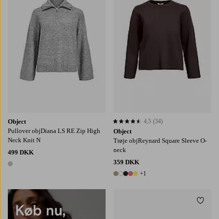
Object
4,5
(34)
4,5 baseret på 34 bedømmelser
Pullover objDiana LS RE Zip High
Object
Neck Knit N
Trøje objReynard Square Sleeve O-
neck
499 DKK
359 DKK
1 farve
+1
6 farver
Tilføj