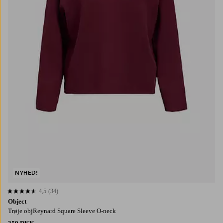
NYHED!
4,5
(34)
4,5 baseret på 34 bedømmelser
Object
Trøje objReynard Square Sleeve O-neck