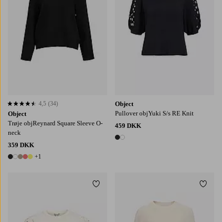
4,5
(34)
Object
4,5 baseret på 34 bedømmelser
Pullover objYuki S/s RE Knit
Object
Trøje objReynard Square Sleeve O-
459 DKK
neck
2 farver
359 DKK
+1
6 farver
Tilføj til favoritter
Tilføj
S
M
L
XL
XS
S
M
L
XL