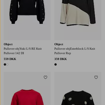
Object
Object
Pullover objYuki L/S RE Knit
Pullover objEsterblock L/S Knit
Pullover 142 DI
Pullover Rep
559 DKK
359 DKK
2 farver
1 farve
Tilføj til favoritter
Tilføj
XS
S
M
L
XL
XS
S
M
L
XL