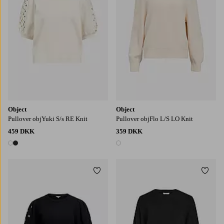
Object
Object
Pullover objYuki S/s RE Knit
Pullover objFlo L/S LO Knit
459 DKK
359 DKK
2 farver
1 farve
Tilføj til favoritter
Tilføj
XS
S
M
L
XL
XS
S
M
L
XL