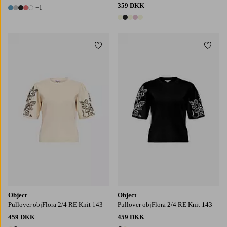
359 DKK
+1
6 farver
5 farver
Tilføj til favoritter
Tilføj
XS
S
M
L
XL
XS
S
M
L
XL
Object
Object
Pullover objFlora 2/4 RE Knit 143
Pullover objFlora 2/4 RE Knit 143
459 DKK
459 DKK