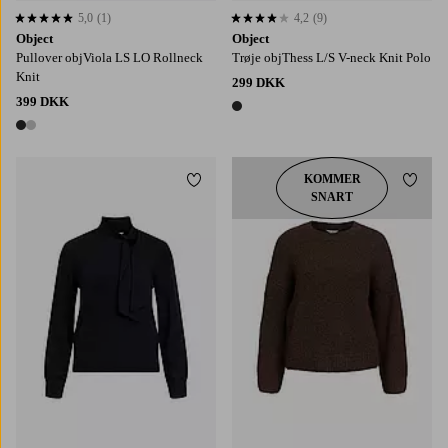
5,0
(1)
4,2
(9)
5,0 baseret på 1 bedømmelser
4,2 baseret på 9 bedømmelser
Object
Object
Pullover objViola LS LO Rollneck
Trøje objThess L/S V-neck Knit Polo
Knit
299 DKK
399 DKK
1 farve
2 farver
KOMMER
Tilføj til favoritter
Tilføj
SNART
XS
S
M
L
XL
XS
S
M
L
XL