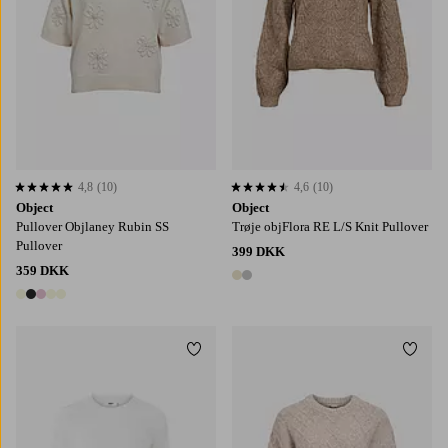
4,8
(10)
4,6
(10)
4,8 baseret på 10 bedømmelser
4,6 baseret på 10 bedømmelser
Object
Object
Pullover Objlaney Rubin SS
Trøje objFlora RE L/S Knit Pullover
Pullover
399 DKK
359 DKK
2 farver
5 farver
Tilføj til favoritter
Tilføj
XS
S
M
L
XL
XS
S
M
L
XL