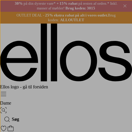
30%
på din dyreste vare*
+ 15% rabat
på resten af orden.* Inkl.
Lu
masser af møbler!
Brug koden: 3015
OUTLET DEAL -
25% ekstra rabat på alt i vores outlet.
Brug
koden:
ALLOUTLET
Ellos logo - gå til forsiden
Menu
Dame
Billedsøgning
Søg
Gå til favoritmarkerede produkter
Gå til indkøbskurven