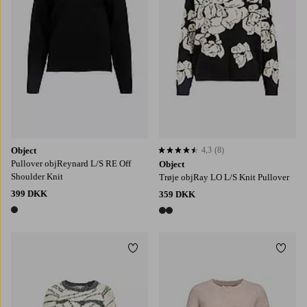
Object
4,3
(8)
4,3 baseret på 8 bedømmelser
Pullover objReynard L/S RE Off
Object
Shoulder Knit
Trøje objRay LO L/S Knit Pullover
399 DKK
359 DKK
1 farve
2 farver
Tilføj til favoritter
Tilføj
XS
S
M
L
XL
XS
S
M
L
XL