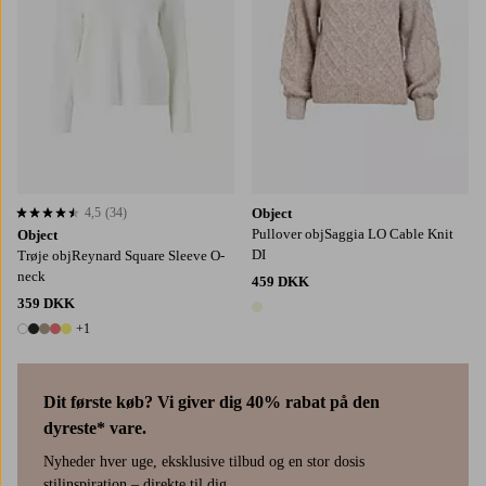
4,5
(34)
Object
4,5 baseret på 34 bedømmelser
Pullover objSaggia LO Cable Knit
Object
DI
Trøje objReynard Square Sleeve O-
neck
459 DKK
359 DKK
1 farve
+1
6 farver
Dit første køb? Vi giver dig 40% rabat på den
dyreste* vare.
Nyheder hver uge, eksklusive tilbud og en stor dosis
stilinspiration – direkte til dig.