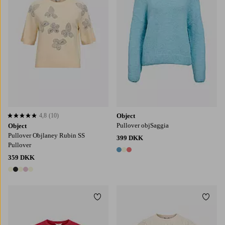
4,8
(10)
Object
4,8 baseret på 10 bedømmelser
Pullover objSaggia
Object
Pullover Objlaney Rubin SS
399 DKK
Pullover
3 farver
359 DKK
5 farver
Tilføj til favoritter
Tilføj
XS
S
M
L
XL
XS
S
M
L
XL