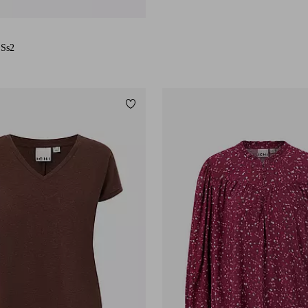
 Ss2
Tilføj til favoritter
36
38
40
42
44