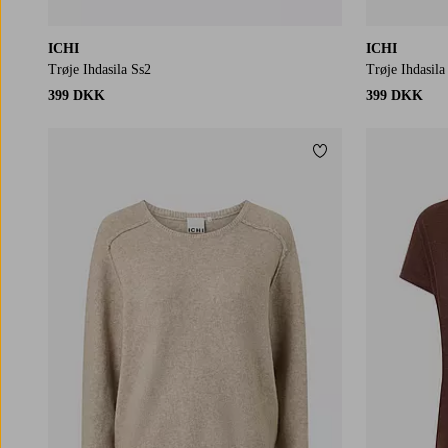
ICHI
ICHI
Trøje Ihdasila Ss2
Trøje Ihdasila
399 DKK
399 DKK
Tilføj til favoritter
XS
S
M
L
XL
XS
S
M
L
XL