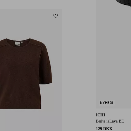
Tilføj til favoritter
NYHED!
ICHI
Bælte iaLaya BE
129 DKK