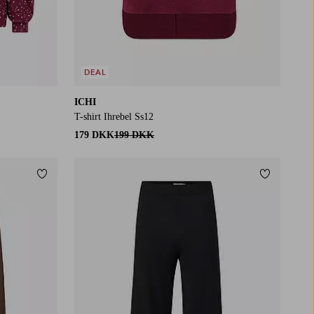
DEAL
ICHI
T-shirt Ihrebel Ss12
179 DKK
199 DKK
Tilføj til favoritter
Tilføj til f