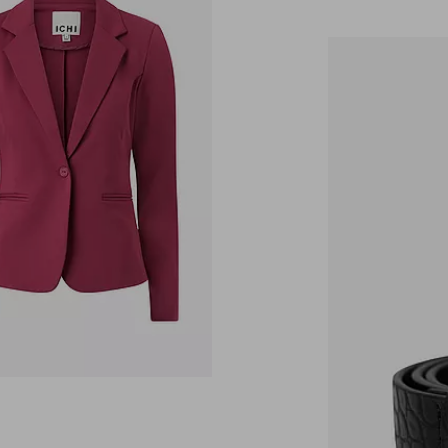
80
90
100