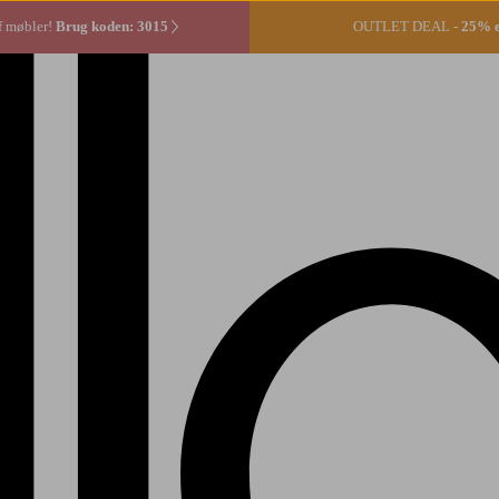
f møbler!
Brug koden: 3015
OUTLET DEAL -
25% ek