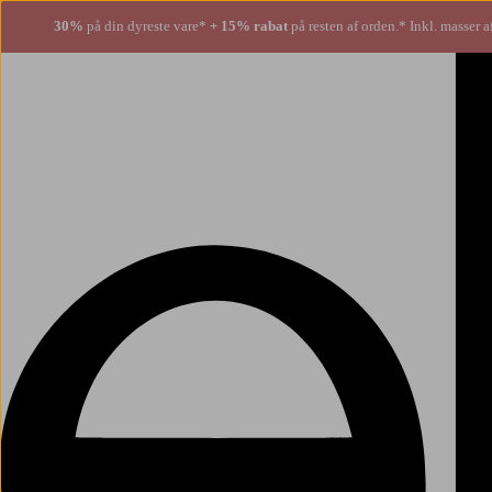
30%
på din dyreste vare*
+ 15% rabat
på resten af orden.* Inkl. masser a