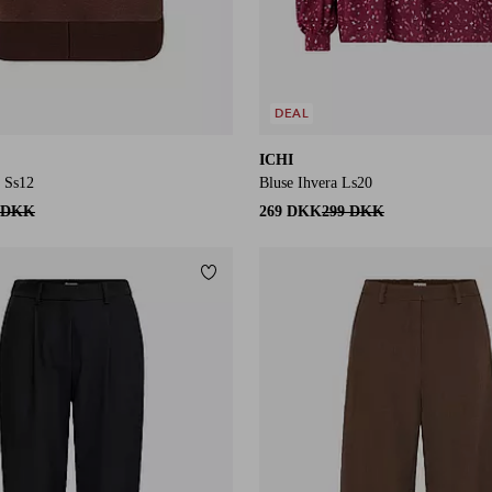
DEAL
ICHI
l Ss12
Bluse Ihvera Ls20
 DKK
269 DKK
299 DKK
Tilføj til favoritter
36
38
40
42
44