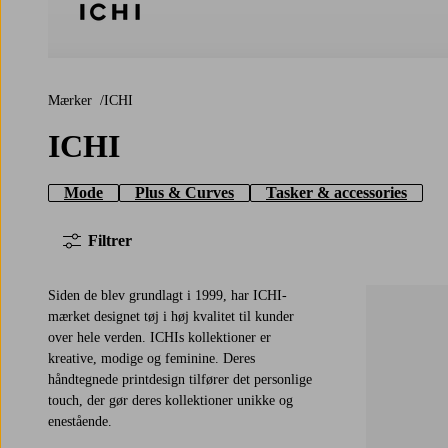
ICHI
Mærker
ICHI
ICHI
Mode
Plus & Curves
Tasker & accessories
Filtrer
Siden de blev grundlagt i 1999, har ICHI-
mærket designet tøj i høj kvalitet til kunder
over hele verden. ICHIs kollektioner er
kreative, modige og feminine. Deres
80
90
100
håndtegnede printdesign tilfører det personlige
touch, der gør deres kollektioner unikke og
enestående.