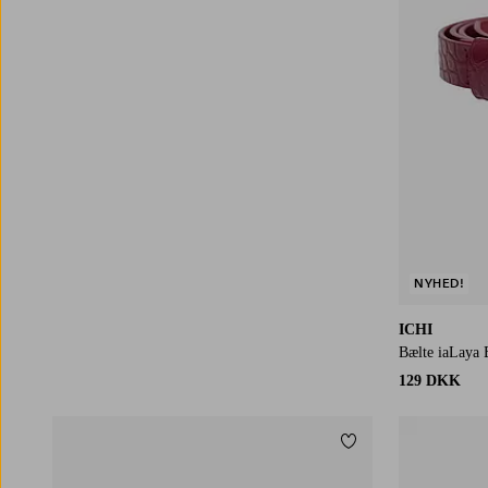
NYHED!
ICHI
Bælte iaLaya
129 DKK
Tilføj til favoritter