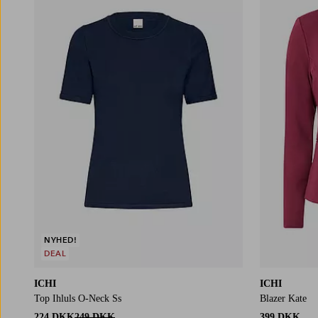
XS
S
M
L
XL
NYHED!
DEAL
ICHI
ICHI
Top Ihluls O-Neck Ss
Blazer Kate
224 DKK
249 DKK
399 DKK