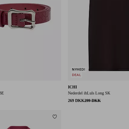
NYHED!
DEAL
ICHI
 BE
Nederdel ihLuls Long SK
269 DKK
299 DKK
Tilføj til favoritter