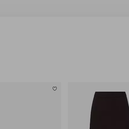
Tilføj til favoritter
XS
S
M
L
XL