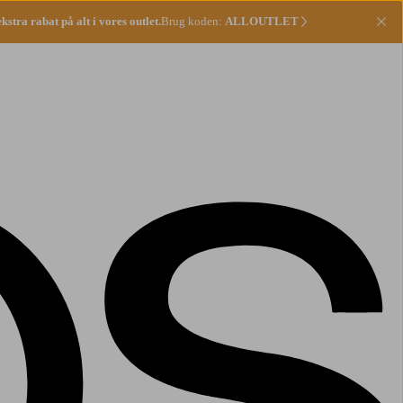
stra rabat på alt i vores outlet.
Brug koden:
ALLOUTLET
Lu