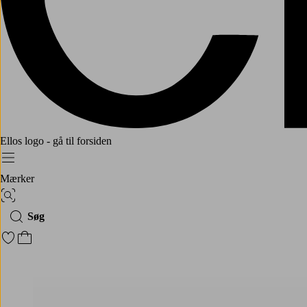
Ellos logo - gå til forsiden
Menu
Mærker
Billedsøgning
Søg
Gå til favoritmarkerede produkter
Gå til indkøbskurven