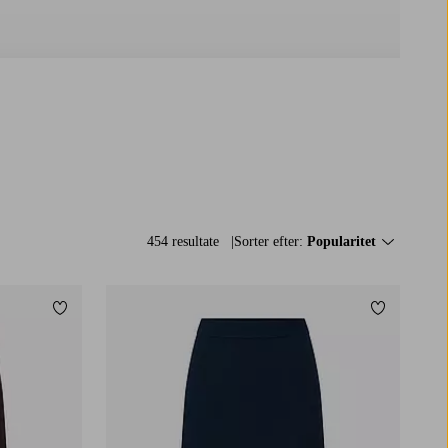
454 resultate
Sorter efter:
Popularitet
Tilføj til favoritter
Tilføj til f
XS
S
M
L
XL