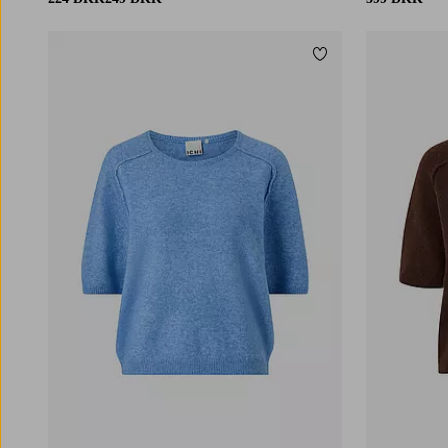
Tilføj til favoritter
XS
S
M
L
XL
XS
S
M
L
XL