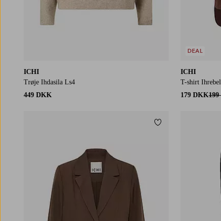
DEAL
ICHI
ICHI
Trøje Ihdasila Ls4
T-shirt Ihrebe
449 DKK
179 DKK
199
Tilføj til favoritter
36
38
40
42
44